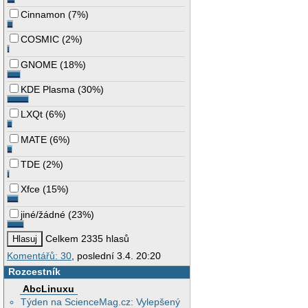
Cinnamon
(
7%
)
COSMIC
(
2%
)
GNOME
(
18%
)
KDE Plasma
(
30%
)
LXQt
(
6%
)
MATE
(
6%
)
TDE
(
2%
)
Xfce
(
15%
)
jiné/žádné
(
23%
)
Celkem 2335 hlasů
Komentářů: 30
, poslední 3.4. 20:20
Rozcestník
AbcLinuxu
Týden na ScienceMag.cz: Vylepšený