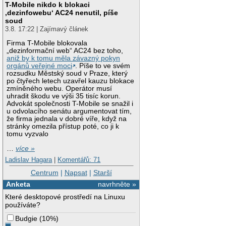
T-Mobile nikdo k blokaci
‚dezinfowebu‘ AC24 nenutil, píše
soud
3.8. 17:22 | Zajímavý článek
Firma T-Mobile blokovala
„dezinformační web“ AC24 bez toho,
aniž by k tomu měla závazný pokyn
orgánů veřejné moci
. Píše to ve svém
rozsudku Městský soud v Praze, který
po čtyřech letech uzavřel kauzu blokace
zmíněného webu. Operátor musí
uhradit škodu ve výši 35 tisíc korun.
Advokát společnosti T-Mobile se snažil i
u odvolacího senátu argumentovat tím,
že firma jednala v dobré víře, když na
stránky omezila přístup poté, co ji k
tomu vyzvalo
…
více »
Ladislav Hagara
|
Komentářů: 71
Centrum
|
Napsat
|
Starší
Anketa
navrhněte »
Které desktopové prostředí na Linuxu
používáte?
Budgie
(
10%
)