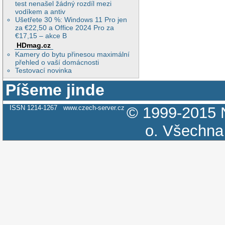
test nenašel žádný rozdíl mezi
vodíkem a antiv
Ušetřete 30 %: Windows 11 Pro jen
za €22,50 a Office 2024 Pro za
€17,15 – akce B
HDmag.cz
Kamery do bytu přinesou maximální
přehled o vaší domácnosti
Testovací novinka
Píšeme jinde
ISSN 1214-1267
www.czech-server.cz
© 1999-2015
o.
Všechna 