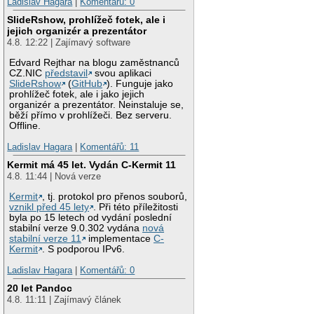
Ladislav Hagara
|
Komentářů: 0
SlideRshow, prohlížeč fotek, ale i
jejich organizér a prezentátor
4.8. 12:22 | Zajímavý software
Edvard Rejthar na blogu zaměstnanců
CZ.NIC
představil
svou aplikaci
SlideRshow
(
GitHub
). Funguje jako
prohlížeč fotek, ale i jako jejich
organizér a prezentátor. Neinstaluje se,
běží přímo v prohlížeči. Bez serveru.
Offline.
Ladislav Hagara
|
Komentářů: 11
Kermit má 45 let. Vydán C-Kermit 11
4.8. 11:44 | Nová verze
Kermit
, tj. protokol pro přenos souborů,
vznikl před 45 lety
. Při této příležitosti
byla po 15 letech od vydání poslední
stabilní verze 9.0.302 vydána
nová
stabilní verze 11
implementace
C-
Kermit
. S podporou IPv6.
Ladislav Hagara
|
Komentářů: 0
20 let Pandoc
4.8. 11:11 | Zajímavý článek