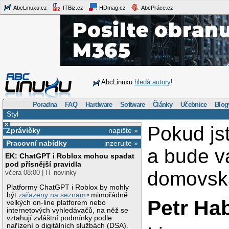
AbcLinuxu.cz
ITBiz.cz
HDmag.cz
AbcPráce.cz
AbcLinuxu
hledá autory
!
Poradna
FAQ
Hardware
Software
Články
Učebnice
Blog
Styl
×
Pokud js
Zprávičky
napište »
Pracovní nabídky
inzerujte »
a bude v
EK: ChatGPT i Roblox mohou spadat
pod přísnější pravidla
domovská
včera 08:00 | IT novinky
Platformy ChatGPT i Roblox by mohly
být
zařazeny na seznam
mimořádně
Petr Ha
velkých on-line platforem nebo
internetových vyhledávačů, na něž se
vztahují zvláštní podmínky podle
nařízení o digitálních službách (DSA).