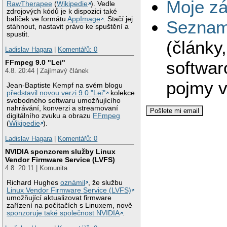
Moje zá
RawTherapee
(
Wikipedie
). Vedle
zdrojových kódů je k dispozici také
balíček ve formátu
AppImage
. Stačí jej
Seznam 
stáhnout, nastavit právo ke spuštění a
spustit.
(články
Ladislav Hagara
|
Komentářů: 0
softwar
FFmpeg 9.0 "Lei"
4.8. 20:44 | Zajímavý článek
pojmy v
Jean-Baptiste Kempf na svém blogu
představil novou verzi 9.0 "Lei"
kolekce
svobodného softwaru umožňujícího
nahrávání, konverzi a streamovaní
digitálního zvuku a obrazu
FFmpeg
(
Wikipedie
).
Ladislav Hagara
|
Komentářů: 0
NVIDIA sponzorem služby Linux
Vendor Firmware Service (LVFS)
4.8. 20:11 | Komunita
Richard Hughes
oznámil
, že službu
Linux Vendor Firmware Service (LVFS)
umožňující aktualizovat firmware
zařízení na počítačích s Linuxem, nově
sponzoruje také společnost NVIDIA
.