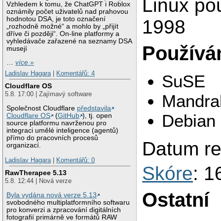
Linux po
Vzhledem k tomu, že ChatGPT i Roblox
oznámily počet uživatelů nad prahovou
hodnotou DSA, je toto označení
1998
„rozhodně možné“ a mohlo by „přijít
dříve či později“. On-line platformy a
vyhledávače zařazené na seznamy DSA
Používám
musejí
…
více »
Ladislav Hagara
|
Komentářů: 4
SuSE
Cloudflare OS
5.8. 17:00 | Zajímavý software
Mandra
Společnost Cloudflare
představila
Debian
Cloudflare OS
(
GitHub
), tj. open
source platformu navrženou pro
integraci umělé inteligence (agentů)
přímo do pracovních procesů
Datum re
organizací.
Ladislav Hagara
|
Komentářů: 0
Skóre
: 1
RawTherapee 5.13
5.8. 12:44 | Nová verze
Ostatní
Byla vydána nová verze 5.13
svobodného multiplatformního softwaru
pro konverzi a zpracování digitálních
fotografií primárně ve formátů RAW