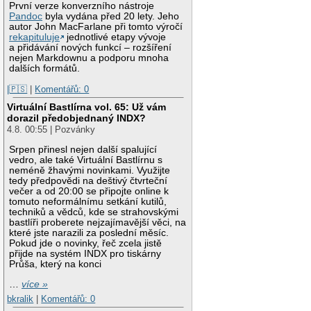
První verze konverzního nástroje
Pandoc
byla vydána před 20 lety. Jeho
autor John MacFarlane při tomto výročí
rekapituluje
jednotlivé etapy vývoje
a přidávání nových funkcí – rozšíření
nejen Markdownu a podporu mnoha
dalších formátů.
|🇵🇸
|
Komentářů: 0
Virtuální Bastlírna vol. 65: Už vám
dorazil předobjednaný INDX?
4.8. 00:55 | Pozvánky
Srpen přinesl nejen další spalující
vedro, ale také Virtuální Bastlírnu s
neméně žhavými novinkami. Využijte
tedy předpovědi na deštivý čtvrteční
večer a od 20:00 se připojte online k
tomuto neformálnímu setkání kutilů,
techniků a vědců, kde se strahovskými
bastlíři proberete nejzajímavější věci, na
které jste narazili za poslední měsíc.
Pokud jde o novinky, řeč zcela jistě
přijde na systém INDX pro tiskárny
Průša, který na konci
…
více »
bkralik
|
Komentářů: 0