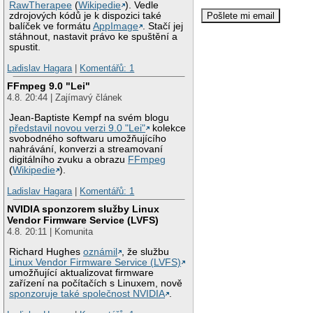
RawTherapee
(
Wikipedie
). Vedle
zdrojových kódů je k dispozici také
balíček ve formátu
AppImage
. Stačí jej
stáhnout, nastavit právo ke spuštění a
spustit.
Ladislav Hagara
|
Komentářů: 1
FFmpeg 9.0 "Lei"
4.8. 20:44 | Zajímavý článek
Jean-Baptiste Kempf na svém blogu
představil novou verzi 9.0 "Lei"
kolekce
svobodného softwaru umožňujícího
nahrávání, konverzi a streamovaní
digitálního zvuku a obrazu
FFmpeg
(
Wikipedie
).
Ladislav Hagara
|
Komentářů: 1
NVIDIA sponzorem služby Linux
Vendor Firmware Service (LVFS)
4.8. 20:11 | Komunita
Richard Hughes
oznámil
, že službu
Linux Vendor Firmware Service (LVFS)
umožňující aktualizovat firmware
zařízení na počítačích s Linuxem, nově
sponzoruje také společnost NVIDIA
.