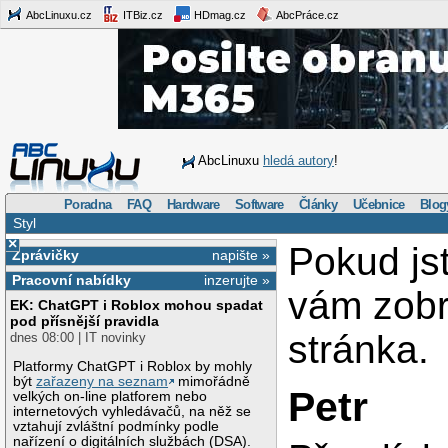
AbcLinuxu.cz
ITBiz.cz
HDmag.cz
AbcPráce.cz
AbcLinuxu
hledá autory
!
Poradna
FAQ
Hardware
Software
Články
Učebnice
Blog
Styl
×
Pokud js
Zprávičky
napište »
Pracovní nabídky
inzerujte »
vám zob
EK: ChatGPT i Roblox mohou spadat
pod přísnější pravidla
stránka.
dnes 08:00 | IT novinky
Platformy ChatGPT i Roblox by mohly
být
zařazeny na seznam
mimořádně
Petr
velkých on-line platforem nebo
internetových vyhledávačů, na něž se
vztahují zvláštní podmínky podle
nařízení o digitálních službách (DSA).