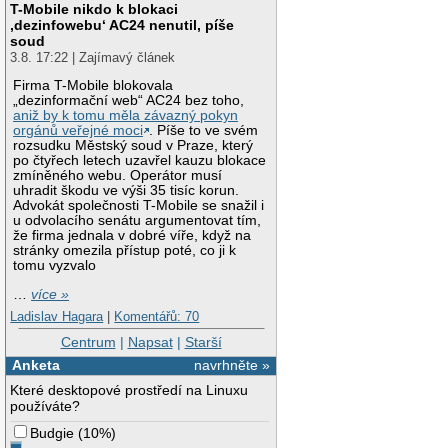
T-Mobile nikdo k blokaci
‚dezinfowebu‘ AC24 nenutil, píše
soud
3.8. 17:22 | Zajímavý článek
Firma T-Mobile blokovala
„dezinformační web“ AC24 bez toho,
aniž by k tomu měla závazný pokyn
orgánů veřejné moci
. Píše to ve svém
rozsudku Městský soud v Praze, který
po čtyřech letech uzavřel kauzu blokace
zmíněného webu. Operátor musí
uhradit škodu ve výši 35 tisíc korun.
Advokát společnosti T-Mobile se snažil i
u odvolacího senátu argumentovat tím,
že firma jednala v dobré víře, když na
stránky omezila přístup poté, co ji k
tomu vyzvalo
…
více »
Ladislav Hagara
|
Komentářů: 70
Centrum
|
Napsat
|
Starší
Anketa
navrhněte »
Které desktopové prostředí na Linuxu
používáte?
Budgie
(
10%
)