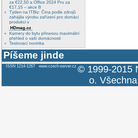
za €22,50 a Office 2024 Pro za
€17,15 – akce B
Týden na ITBiz: Čína podle zdrojů
zahájila výrobu zařízení pro domácí
produkci v
HDmag.cz
Kamery do bytu přinesou maximální
přehled o vaší domácnosti
Testovací novinka
Píšeme jinde
ISSN 1214-1267
www.czech-server.cz
© 1999-2015
o.
Všechna 