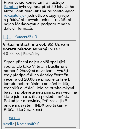
První verze konverzního nástroje
Pandoc
byla vydána před 20 lety. Jeho
autor John MacFarlane při tomto výročí
rekapituluje
jednotlivé etapy vývoje
a přidávání nových funkcí – rozšíření
nejen Markdownu a podporu mnoha
dalších formátů.
|🇵🇸
|
Komentářů: 0
Virtuální Bastlírna vol. 65: Už vám
dorazil předobjednaný INDX?
4.8. 00:55 | Pozvánky
Srpen přinesl nejen další spalující
vedro, ale také Virtuální Bastlírnu s
neméně žhavými novinkami. Využijte
tedy předpovědi na deštivý čtvrteční
večer a od 20:00 se připojte online k
tomuto neformálnímu setkání kutilů,
techniků a vědců, kde se strahovskými
bastlíři proberete nejzajímavější věci, na
které jste narazili za poslední měsíc.
Pokud jde o novinky, řeč zcela jistě
přijde na systém INDX pro tiskárny
Průša, který na konci
…
více »
bkralik
|
Komentářů: 0