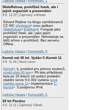
Ladislav Hagara
|
Komentářů: 1
SlideRshow, prohlížeč fotek, ale i
jejich organizér a prezentátor
4.8. 12:22 | Zajímavý software
Edvard Rejthar na blogu zaměstnanců
CZ.NIC
představil
svou aplikaci
SlideRshow
(
GitHub
). Funguje jako
prohlížeč fotek, ale i jako jejich
organizér a prezentátor. Neinstaluje se,
běží přímo v prohlížeči. Bez serveru.
Offline.
Ladislav Hagara
|
Komentářů: 9
Kermit má 45 let. Vydán C-Kermit 11
4.8. 11:44 | Nová verze
Kermit
, tj. protokol pro přenos souborů,
vznikl před 45 lety
. Při této příležitosti
byla po 15 letech od vydání poslední
stabilní verze 9.0.302 vydána
nová
stabilní verze 11
implementace
C-
Kermit
. S podporou IPv6.
Ladislav Hagara
|
Komentářů: 0
20 let Pandoc
4.8. 11:11 | Zajímavý článek