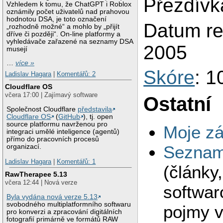
Přezdívk
Vzhledem k tomu, že ChatGPT i Roblox
oznámily počet uživatelů nad prahovou
hodnotou DSA, je toto označení
Datum reg
„rozhodně možné“ a mohlo by „přijít
dříve či později“. On-line platformy a
vyhledávače zařazené na seznamy DSA
2005
musejí
…
více »
Skóre
: 1
Ladislav Hagara
|
Komentářů: 2
Cloudflare OS
včera 17:00 | Zajímavý software
Ostatní
Společnost Cloudflare
představila
Cloudflare OS
(
GitHub
), tj. open
source platformu navrženou pro
Moje zá
integraci umělé inteligence (agentů)
přímo do pracovních procesů
Seznam 
organizací.
Ladislav Hagara
|
Komentářů: 1
(články
RawTherapee 5.13
včera 12:44 | Nová verze
softwar
Byla vydána nová verze 5.13
svobodného multiplatformního softwaru
pojmy v
pro konverzi a zpracování digitálních
fotografií primárně ve formátů RAW