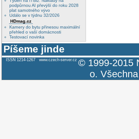
Týden na ITBiz: Náklady na
podpůrnou AI převýší do roku 2028
plat samotného vývo
Událo se v týdnu 32/2026
HDmag.cz
Kamery do bytu přinesou maximální
přehled o vaší domácnosti
Testovací novinka
Píšeme jinde
ISSN 1214-1267
www.czech-server.cz
© 1999-2015
o.
Všechna 