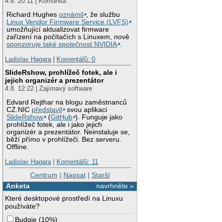
4.8. 20:11 | Komunita
Richard Hughes
oznámil
, že službu
Linux Vendor Firmware Service (LVFS)
umožňující aktualizovat firmware
zařízení na počítačích s Linuxem, nově
sponzoruje také společnost NVIDIA
.
Ladislav Hagara
|
Komentářů: 0
SlideRshow, prohlížeč fotek, ale i
jejich organizér a prezentátor
4.8. 12:22 | Zajímavý software
Edvard Rejthar na blogu zaměstnanců
CZ.NIC
představil
svou aplikaci
SlideRshow
(
GitHub
). Funguje jako
prohlížeč fotek, ale i jako jejich
organizér a prezentátor. Neinstaluje se,
běží přímo v prohlížeči. Bez serveru.
Offline.
Ladislav Hagara
|
Komentářů: 11
Centrum
|
Napsat
|
Starší
Anketa
navrhněte »
Které desktopové prostředí na Linuxu
používáte?
Budgie
(
10%
)