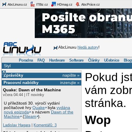
AbcLinuxu.cz
ITBiz.cz
HDmag.cz
AbcPráce.cz
AbcLinuxu
hledá autory
!
Poradna
FAQ
Hardware
Software
Články
Učebnice
Blog
Styl
×
Pokud js
Zprávičky
napište »
Pracovní nabídky
inzerujte »
vám zob
Quake: Dawn of the Machine
včera 04:44 | IT novinky
stránka.
U příležitosti 30. výročí vydání
počítačové hry
Quake
byla
vydána
nová epizoda
s názvem
Dawn of the
Wop
Machine
(
Steam
).
Ladislav Hagara
|
Komentářů: 3