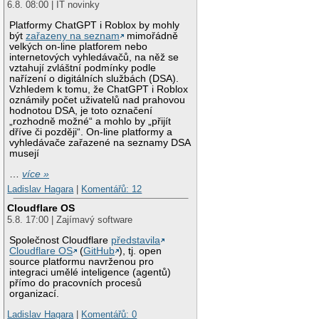
6.8. 08:00 | IT novinky
Platformy ChatGPT i Roblox by mohly
být
zařazeny na seznam
mimořádně
velkých on-line platforem nebo
internetových vyhledávačů, na něž se
vztahují zvláštní podmínky podle
nařízení o digitálních službách (DSA).
Vzhledem k tomu, že ChatGPT i Roblox
oznámily počet uživatelů nad prahovou
hodnotou DSA, je toto označení
„rozhodně možné“ a mohlo by „přijít
dříve či později“. On-line platformy a
vyhledávače zařazené na seznamy DSA
musejí
…
více »
Ladislav Hagara
|
Komentářů: 12
Cloudflare OS
5.8. 17:00 | Zajímavý software
Společnost Cloudflare
představila
Cloudflare OS
(
GitHub
), tj. open
source platformu navrženou pro
integraci umělé inteligence (agentů)
přímo do pracovních procesů
organizací.
Ladislav Hagara
|
Komentářů: 0