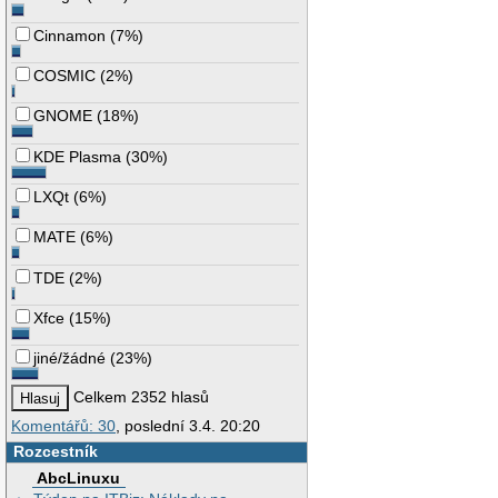
Cinnamon
(
7%
)
COSMIC
(
2%
)
GNOME
(
18%
)
KDE Plasma
(
30%
)
LXQt
(
6%
)
MATE
(
6%
)
TDE
(
2%
)
Xfce
(
15%
)
jiné/žádné
(
23%
)
Celkem 2352 hlasů
Komentářů: 30
, poslední 3.4. 20:20
Rozcestník
AbcLinuxu