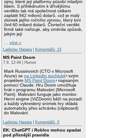
újmy, které její platformy působí mladým
lidem. S přihlédnutím k dřívějšímu
verdiktu tak má společnost celkem
zaplatit 942 milionů dolarů, což je malý
zlomek jejího ročního výnosu, který loni
činil 60 miliard dolarů. Čtvrteční verdikt
firmě také nařizuje, aby změnila způsob,
jakým její
…
více »
Ladislav Hagara
|
Komentářů: 13
MS Paint Doom
7.8. 12:44 | Humor
Mark Russinovich (CTO v Microsoft
Azure) se
na LinkedIn pochlubil
svým
projektem
MS Paint Doom
napsaným
pomocí Claude. Hru Doom umožňuje
hrát v programu Malování (Microsoft
Paint). Malování funguje jako monitor.
Herní engine (ViZDoom) běží na pozadí
a každý vykreslený snímek hry vkládá
automaticky přes schránku (clipboard)
do Malování.
Ladislav Hagara
|
Komentářů: 3
EK: ChatGPT i Roblox mohou spadat
pod přísnější pravidla