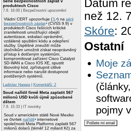
Datum reg
Série bezpečnostních záplat v
produktech Cisco
7.8. 16:00 | Bezpečnostní upozornění
než 12. 
Vládní CERT upozorňuje (
𝕏
) na
sérii
bezpečnostních záplat
(CVSS 9.9) v
Skóre
: 2
produktech Cisco řešících kritické
zranitelnosti umožňující obejití
autentizace, eskalaci oprávnění,
vzdálené spuštění kódu a odepření
Ostatní
služby. Úspěšné zneužití může
útočníkům umožnit získat neoprávněný
přístup k dotčeným systémům,
kompromitovat zařízení Cisco Catalyst
Moje zá
SD-WAN a Cisco IOS XE, spustit
libovolný kód, zpřístupnit citlivé
Seznam 
informace nebo narušit dostupnost
postižených systémů.
(články
Ladislav Hagara
|
Komentářů: 2
Soud nařídil firmě Meta zaplatit 567
softwar
milionů USD kvůli újmě způsobené
dětem
pojmy v
7.8. 15:33 | IT novinky
Soud v americkém státě Nové Mexiko
ve čtvrtek
nařídil
internetové
společnosti Meta Platforms zaplatit 567
milionů dolarů (téměř 12 miliard Kč) za