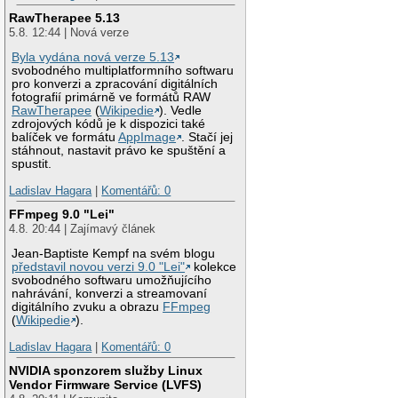
RawTherapee 5.13
5.8. 12:44 | Nová verze
Byla vydána nová verze 5.13
svobodného multiplatformního softwaru
pro konverzi a zpracování digitálních
fotografií primárně ve formátů RAW
RawTherapee
(
Wikipedie
). Vedle
zdrojových kódů je k dispozici také
balíček ve formátu
AppImage
. Stačí jej
stáhnout, nastavit právo ke spuštění a
spustit.
Ladislav Hagara
|
Komentářů: 0
FFmpeg 9.0 "Lei"
4.8. 20:44 | Zajímavý článek
Jean-Baptiste Kempf na svém blogu
představil novou verzi 9.0 "Lei"
kolekce
svobodného softwaru umožňujícího
nahrávání, konverzi a streamovaní
digitálního zvuku a obrazu
FFmpeg
(
Wikipedie
).
Ladislav Hagara
|
Komentářů: 0
NVIDIA sponzorem služby Linux
Vendor Firmware Service (LVFS)