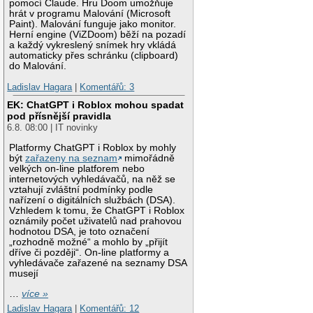
pomocí Claude. Hru Doom umožňuje
hrát v programu Malování (Microsoft
Paint). Malování funguje jako monitor.
Herní engine (ViZDoom) běží na pozadí
a každý vykreslený snímek hry vkládá
automaticky přes schránku (clipboard)
do Malování.
Ladislav Hagara
|
Komentářů: 3
EK: ChatGPT i Roblox mohou spadat
pod přísnější pravidla
6.8. 08:00 | IT novinky
Platformy ChatGPT i Roblox by mohly
být
zařazeny na seznam
mimořádně
velkých on-line platforem nebo
internetových vyhledávačů, na něž se
vztahují zvláštní podmínky podle
nařízení o digitálních službách (DSA).
Vzhledem k tomu, že ChatGPT i Roblox
oznámily počet uživatelů nad prahovou
hodnotou DSA, je toto označení
„rozhodně možné“ a mohlo by „přijít
dříve či později“. On-line platformy a
vyhledávače zařazené na seznamy DSA
musejí
…
více »
Ladislav Hagara
|
Komentářů: 12