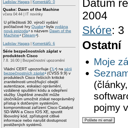
Datum reg
Ladislav Hagara
|
Komentářů: 0
Quake: Dawn of the Machine
2004
včera 04:44 | IT novinky
U příležitosti 30. výročí vydání
Skóre
: 3
počítačové hry
Quake
byla
vydána
nová epizoda
s názvem
Dawn of the
Machine
(
Steam
).
Ostatní
Ladislav Hagara
|
Komentářů: 6
Série bezpečnostních záplat v
produktech Cisco
Moje zá
7.8. 16:00 | Bezpečnostní upozornění
Vládní CERT upozorňuje (
𝕏
) na
sérii
Seznam 
bezpečnostních záplat
(CVSS 9.9) v
produktech Cisco řešících kritické
(články
zranitelnosti umožňující obejití
autentizace, eskalaci oprávnění,
vzdálené spuštění kódu a odepření
softwar
služby. Úspěšné zneužití může
útočníkům umožnit získat neoprávněný
přístup k dotčeným systémům,
pojmy v
kompromitovat zařízení Cisco Catalyst
SD-WAN a Cisco IOS XE, spustit
libovolný kód, zpřístupnit citlivé
informace nebo narušit dostupnost
postižených systémů.