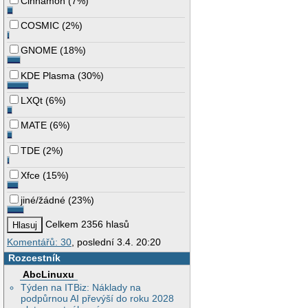
Cinnamon
(
7%
)
COSMIC
(
2%
)
GNOME
(
18%
)
KDE Plasma
(
30%
)
LXQt
(
6%
)
MATE
(
6%
)
TDE
(
2%
)
Xfce
(
15%
)
jiné/žádné
(
23%
)
Celkem 2356 hlasů
Komentářů: 30
, poslední 3.4. 20:20
Rozcestník
AbcLinuxu
Týden na ITBiz: Náklady na
podpůrnou AI převýší do roku 2028