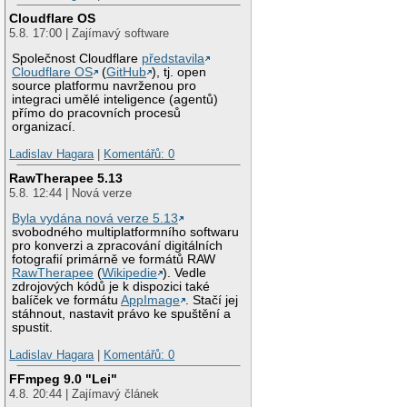
Cloudflare OS
5.8. 17:00 | Zajímavý software
Společnost Cloudflare
představila
Cloudflare OS
(
GitHub
), tj. open
source platformu navrženou pro
integraci umělé inteligence (agentů)
přímo do pracovních procesů
organizací.
Ladislav Hagara
|
Komentářů: 0
RawTherapee 5.13
5.8. 12:44 | Nová verze
Byla vydána nová verze 5.13
svobodného multiplatformního softwaru
pro konverzi a zpracování digitálních
fotografií primárně ve formátů RAW
RawTherapee
(
Wikipedie
). Vedle
zdrojových kódů je k dispozici také
balíček ve formátu
AppImage
. Stačí jej
stáhnout, nastavit právo ke spuštění a
spustit.
Ladislav Hagara
|
Komentářů: 0
FFmpeg 9.0 "Lei"
4.8. 20:44 | Zajímavý článek