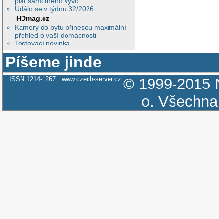
plat samotného vývo
Událo se v týdnu 32/2026
HDmag.cz
Kamery do bytu přinesou maximální
přehled o vaší domácnosti
Testovací novinka
Píšeme jinde
ISSN 1214-1267
www.czech-server.cz
© 1999-2015
o.
Všechna 