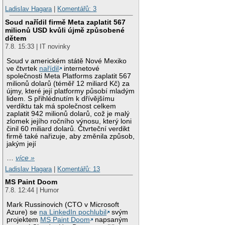
Ladislav Hagara
|
Komentářů: 3
Soud nařídil firmě Meta zaplatit 567
milionů USD kvůli újmě způsobené
dětem
7.8. 15:33 | IT novinky
Soud v americkém státě Nové Mexiko
ve čtvrtek
nařídil
internetové
společnosti Meta Platforms zaplatit 567
milionů dolarů (téměř 12 miliard Kč) za
újmy, které její platformy působí mladým
lidem. S přihlédnutím k dřívějšímu
verdiktu tak má společnost celkem
zaplatit 942 milionů dolarů, což je malý
zlomek jejího ročního výnosu, který loni
činil 60 miliard dolarů. Čtvrteční verdikt
firmě také nařizuje, aby změnila způsob,
jakým její
…
více »
Ladislav Hagara
|
Komentářů: 13
MS Paint Doom
7.8. 12:44 | Humor
Mark Russinovich (CTO v Microsoft
Azure) se
na LinkedIn pochlubil
svým
projektem
MS Paint Doom
napsaným