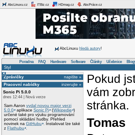
AbcLinuxu.cz
ITBiz.cz
HDmag.cz
AbcPráce.cz
AbcLinuxu
hledá autory
!
Poradna
FAQ
Hardware
Software
Články
Učebnice
Blog
Styl
×
Pokud js
Zprávičky
napište »
Pracovní nabídky
inzerujte »
vám zob
Sonic Pi 5.0.0
dnes 12:44 | Nová verze
stránka.
Sam Aaron
vydal novou major verzi
5.0.0
aplikace
Sonic Pi
(
Wikipedie
)
určené také pro výuku programování
Tomas
pomocí skládání hudby. Přehled
novinek na
GitHubu
. Instalovat lze také
z
Flathubu
.