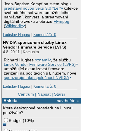
Jean-Baptiste Kempf na svém blogu
představil novou verzi 9.0 "Lei"
kolekce
svobodného softwaru umožňujícího
nahrávání, konverzi a streamovaní
digitálního zvuku a obrazu
FFmpeg
(
Wikipedie
).
Ladislav Hagara
|
Komentářů: 0
NVIDIA sponzorem služby Linux
Vendor Firmware Service (LVFS)
4.8. 20:11 | Komunita
Richard Hughes
oznámil
, že službu
Linux Vendor Firmware Service (LVFS)
umožňující aktualizovat firmware
zařízení na počítačích s Linuxem, nově
sponzoruje také společnost NVIDIA
.
Ladislav Hagara
|
Komentářů: 0
Centrum
|
Napsat
|
Starší
Anketa
navrhněte »
Které desktopové prostředí na Linuxu
používáte?
Budgie
(
10%
)