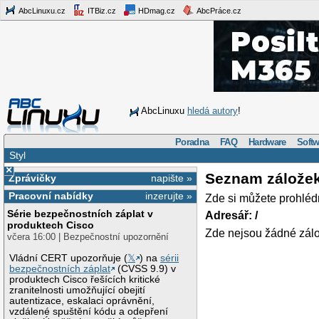
AbcLinuxu.cz
ITBiz.cz
HDmag.cz
AbcPráce.cz
AbcLinuxu
hledá autory
!
Poradna
FAQ
Hardware
Softw
Styl
×
Seznam zálože
Zprávičky
napište »
Pracovní nabídky
inzerujte »
Zde si můžete prohléd
Série bezpečnostních záplat v
Adresář: /
produktech Cisco
Zde nejsou žádné zálo
včera 16:00 | Bezpečnostní upozornění
Vládní CERT upozorňuje (
𝕏
) na
sérii
bezpečnostních záplat
(CVSS 9.9) v
produktech Cisco řešících kritické
zranitelnosti umožňující obejití
autentizace, eskalaci oprávnění,
vzdálené spuštění kódu a odepření