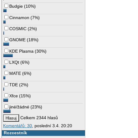
Budgie
(
10%
)
Cinnamon
(
7%
)
COSMIC
(
2%
)
GNOME
(
18%
)
KDE Plasma
(
30%
)
LXQt
(
6%
)
MATE
(
6%
)
TDE
(
2%
)
Xfce
(
15%
)
jiné/žádné
(
23%
)
Celkem 2344 hlasů
Komentářů: 30
, poslední 3.4. 20:20
Rozcestník