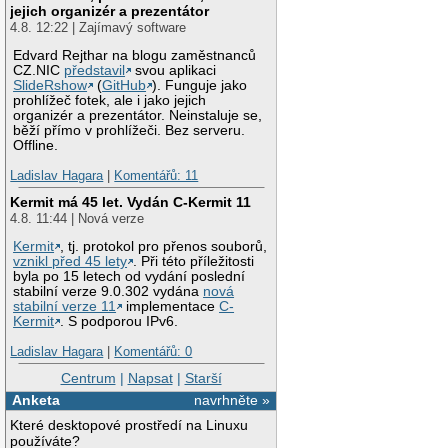
jejich organizér a prezentátor
4.8. 12:22 | Zajímavý software
Edvard Rejthar na blogu zaměstnanců
CZ.NIC
představil
svou aplikaci
SlideRshow
(
GitHub
). Funguje jako
prohlížeč fotek, ale i jako jejich
organizér a prezentátor. Neinstaluje se,
běží přímo v prohlížeči. Bez serveru.
Offline.
Ladislav Hagara
|
Komentářů: 11
Kermit má 45 let. Vydán C-Kermit 11
4.8. 11:44 | Nová verze
Kermit
, tj. protokol pro přenos souborů,
vznikl před 45 lety
. Při této příležitosti
byla po 15 letech od vydání poslední
stabilní verze 9.0.302 vydána
nová
stabilní verze 11
implementace
C-
Kermit
. S podporou IPv6.
Ladislav Hagara
|
Komentářů: 0
Centrum
|
Napsat
|
Starší
Anketa
navrhněte »
Které desktopové prostředí na Linuxu
používáte?