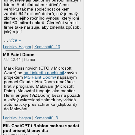
újmy, které její platformy působí mladým
lidem. S přihlédnutím k dřívějšímu
verdiktu tak má společnost celkem
zaplatit 942 milionů dolarů, což je malý
zlomek jejího ročního výnosu, který loni
činil 60 miliard dolarů. Čtvrteční verdikt
firmě také nařizuje, aby změnila způsob,
jakým její
…
více »
Ladislav Hagara
|
Komentářů: 13
MS Paint Doom
7.8. 12:44 | Humor
Mark Russinovich (CTO v Microsoft
Azure) se
na LinkedIn pochlubil
svým
projektem
MS Paint Doom
napsaným
pomocí Claude. Hru Doom umožňuje
hrát v programu Malování (Microsoft
Paint). Malování funguje jako monitor.
Herní engine (ViZDoom) běží na pozadí
a každý vykreslený snímek hry vkládá
automaticky přes schránku (clipboard)
do Malování.
Ladislav Hagara
|
Komentářů: 3
EK: ChatGPT i Roblox mohou spadat
pod přísnější pravidla