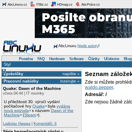
AbcLinuxu.cz
ITBiz.cz
HDmag.cz
AbcPráce.cz
AbcLinuxu
hledá autory
!
Poradna
FAQ
Hardware
Software
Články
Učebnice
Blog
Styl
×
Seznam zálože
Zprávičky
napište »
Pracovní nabídky
inzerujte »
Zde si můžete prohléd
waldo.pepper
.
Quake: Dawn of the Machine
včera 04:44 | IT novinky
Adresář: /
Zde nejsou žádné zálo
U příležitosti 30. výročí vydání
počítačové hry
Quake
byla
vydána
nová epizoda
s názvem
Dawn of the
Machine
(
Steam
).
Ladislav Hagara
|
Komentářů: 6
Série bezpečnostních záplat v