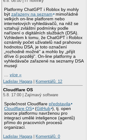
6.8. 08:00 | IT novinky
Platformy ChatGPT i Roblox by mohly
být
zařazeny na seznam
mimořádně
velkých on-line platforem nebo
internetových vyhledávačů, na něž se
vztahují zvláštní podmínky podle
nařízení o digitálních službách (DSA).
Vzhledem k tomu, že ChatGPT i Roblox
oznámily počet uživatelů nad prahovou
hodnotou DSA, je toto označení
„rozhodně možné“ a mohlo by „přijít
dříve či později“. On-line platformy a
vyhledávače zařazené na seznamy DSA
musejí
…
více »
Ladislav Hagara
|
Komentářů: 12
Cloudflare OS
5.8. 17:00 | Zajímavý software
Společnost Cloudflare
představila
Cloudflare OS
(
GitHub
), tj. open
source platformu navrženou pro
integraci umělé inteligence (agentů)
přímo do pracovních procesů
organizací.
Ladislav Hagara
|
Komentářů: 0