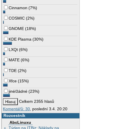
Cinnamon
(
7%
)
COSMIC
(
2%
)
GNOME
(
18%
)
KDE Plasma
(
30%
)
LXQt
(
6%
)
MATE
(
6%
)
TDE
(
2%
)
Xfce
(
15%
)
jiné/žádné
(
23%
)
Celkem 2355 hlasů
Komentářů: 30
, poslední 3.4. 20:20
Rozcestník
AbcLinuxu
Týden na ITBiz: Náklady na