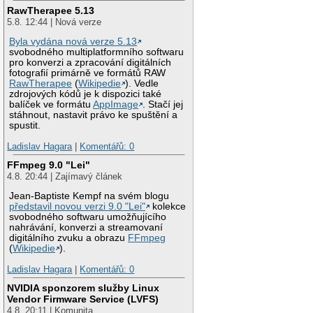
RawTherapee 5.13
5.8. 12:44 | Nová verze
Byla vydána nová verze 5.13
svobodného multiplatformního softwaru
pro konverzi a zpracování digitálních
fotografií primárně ve formátů RAW
RawTherapee
(
Wikipedie
). Vedle
zdrojových kódů je k dispozici také
balíček ve formátu
AppImage
. Stačí jej
stáhnout, nastavit právo ke spuštění a
spustit.
Ladislav Hagara
|
Komentářů: 0
FFmpeg 9.0 "Lei"
4.8. 20:44 | Zajímavý článek
Jean-Baptiste Kempf na svém blogu
představil novou verzi 9.0 "Lei"
kolekce
svobodného softwaru umožňujícího
nahrávání, konverzi a streamovaní
digitálního zvuku a obrazu
FFmpeg
(
Wikipedie
).
Ladislav Hagara
|
Komentářů: 0
NVIDIA sponzorem služby Linux
Vendor Firmware Service (LVFS)
4.8. 20:11 | Komunita