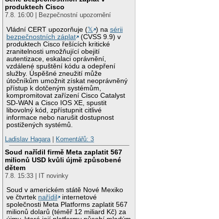
produktech Cisco
7.8. 16:00 | Bezpečnostní upozornění
Vládní CERT upozorňuje (
𝕏
) na
sérii
bezpečnostních záplat
(CVSS 9.9) v
produktech Cisco řešících kritické
zranitelnosti umožňující obejití
autentizace, eskalaci oprávnění,
vzdálené spuštění kódu a odepření
služby. Úspěšné zneužití může
útočníkům umožnit získat neoprávněný
přístup k dotčeným systémům,
kompromitovat zařízení Cisco Catalyst
SD-WAN a Cisco IOS XE, spustit
libovolný kód, zpřístupnit citlivé
informace nebo narušit dostupnost
postižených systémů.
Ladislav Hagara
|
Komentářů: 3
Soud nařídil firmě Meta zaplatit 567
milionů USD kvůli újmě způsobené
dětem
7.8. 15:33 | IT novinky
Soud v americkém státě Nové Mexiko
ve čtvrtek
nařídil
internetové
společnosti Meta Platforms zaplatit 567
milionů dolarů (téměř 12 miliard Kč) za