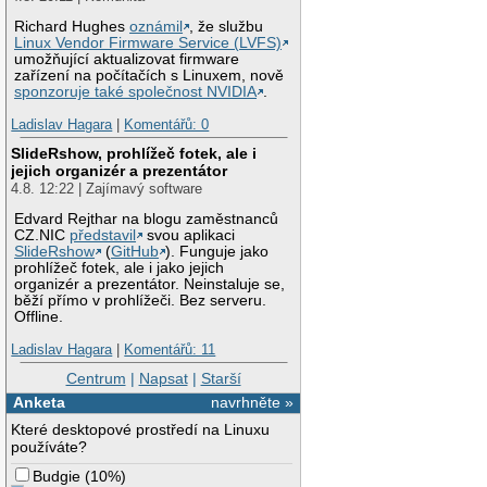
Richard Hughes
oznámil
, že službu
Linux Vendor Firmware Service (LVFS)
umožňující aktualizovat firmware
zařízení na počítačích s Linuxem, nově
sponzoruje také společnost NVIDIA
.
Ladislav Hagara
|
Komentářů: 0
SlideRshow, prohlížeč fotek, ale i
jejich organizér a prezentátor
4.8. 12:22 | Zajímavý software
Edvard Rejthar na blogu zaměstnanců
CZ.NIC
představil
svou aplikaci
SlideRshow
(
GitHub
). Funguje jako
prohlížeč fotek, ale i jako jejich
organizér a prezentátor. Neinstaluje se,
běží přímo v prohlížeči. Bez serveru.
Offline.
Ladislav Hagara
|
Komentářů: 11
Centrum
|
Napsat
|
Starší
Anketa
navrhněte »
Které desktopové prostředí na Linuxu
používáte?
Budgie
(
10%
)