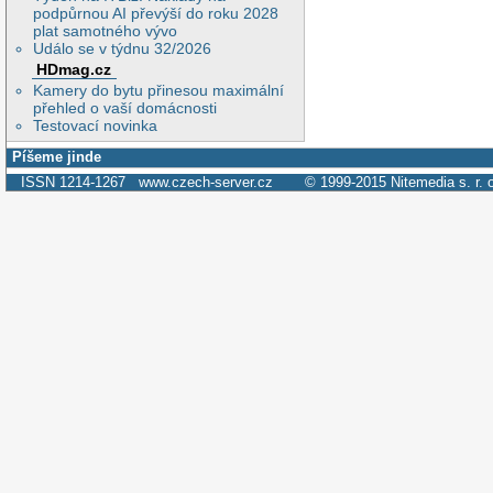
podpůrnou AI převýší do roku 2028
plat samotného vývo
Událo se v týdnu 32/2026
HDmag.cz
Kamery do bytu přinesou maximální
přehled o vaší domácnosti
Testovací novinka
Píšeme jinde
ISSN 1214-1267
www.czech-server.cz
© 1999-2015
Nitemedia s. r. 