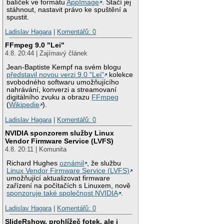
balíček ve formátu
AppImage
. Stačí jej
stáhnout, nastavit právo ke spuštění a
spustit.
Ladislav Hagara
|
Komentářů: 0
FFmpeg 9.0 "Lei"
4.8. 20:44 | Zajímavý článek
Jean-Baptiste Kempf na svém blogu
představil novou verzi 9.0 "Lei"
kolekce
svobodného softwaru umožňujícího
nahrávání, konverzi a streamovaní
digitálního zvuku a obrazu
FFmpeg
(
Wikipedie
).
Ladislav Hagara
|
Komentářů: 0
NVIDIA sponzorem služby Linux
Vendor Firmware Service (LVFS)
4.8. 20:11 | Komunita
Richard Hughes
oznámil
, že službu
Linux Vendor Firmware Service (LVFS)
umožňující aktualizovat firmware
zařízení na počítačích s Linuxem, nově
sponzoruje také společnost NVIDIA
.
Ladislav Hagara
|
Komentářů: 0
SlideRshow, prohlížeč fotek, ale i