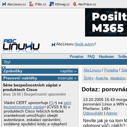
AbcLinuxu.cz
ITBiz.cz
HDmag.cz
AbcPráce.cz
AbcLinuxu
hledá autory
!
Poradna
FAQ
Hardware
Softw
Styl
×
AbcLinuxu
:/
Poradna
/
Dat
Zprávičky
napište »
Pracovní nabídky
inzerujte »
Štítky
:
Apache
,
databáze
Série bezpečnostních záplat v
Dotaz: porovná
produktech Cisco
dnes 16:00 | Bezpečnostní upozornění
13.10.2005 15:43 morg
Vládní CERT upozorňuje (
𝕏
) na
sérii
porovnání Linux a WIN
bezpečnostních záplat
(CVSS 9.9) v
Přečteno: 148×
produktech Cisco řešících kritické
Odpovědět
|
Admin
zranitelnosti umožňující obejití
autentizace, eskalaci oprávnění,
Nevíte jak je na tom 
vzdálené spuštění kódu a odepření
odolnost vůči zátěži?