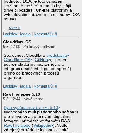
hodnotou DSA, je toto označení
„rozhodně možné“ a mohlo by „přijít
dříve či později“. On-line platformy a
vyhledávače zařazené na seznamy DSA
musejí
…
více »
Ladislav Hagara
|
Komentářů: 9
Cloudflare OS
5.8. 17:00 | Zajímavý software
Společnost Cloudflare
představila
Cloudflare OS
(
GitHub
), tj. open
source platformu navrženou pro
integraci umělé inteligence (agentů)
přímo do pracovních procesů
organizací.
Ladislav Hagara
|
Komentářů: 0
RawTherapee 5.13
5.8. 12:44 | Nová verze
Byla vydána nová verze 5.13
svobodného multiplatformního softwaru
pro konverzi a zpracování digitálních
fotografií primárně ve formátů RAW
RawTherapee
(
Wikipedie
). Vedle
zdrojových kódů je k dispozici také