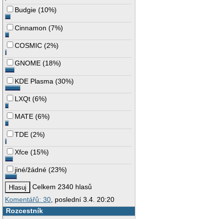
Budgie
(
10%
)
Cinnamon
(
7%
)
COSMIC
(
2%
)
GNOME
(
18%
)
KDE Plasma
(
30%
)
LXQt
(
6%
)
MATE
(
6%
)
TDE
(
2%
)
Xfce
(
15%
)
jiné/žádné
(
23%
)
Celkem 2340 hlasů
Komentářů: 30
, poslední 3.4. 20:20
Rozcestník