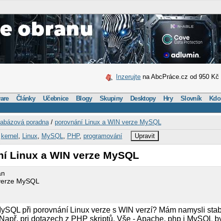
Inzerujte
na AbcPráce.cz od 950 Kč
are
Články
Učebnice
Blogy
Skupiny
Desktopy
Hry
Slovník
Kdo
abázová poradna
/
porovnání Linux a WIN verze MySQL
,
kernel
,
Linux
,
MySQL
,
PHP
,
programování
Upravit
ní Linux a WIN verze MySQL
an
 verze MySQL
MySQL při porovnání Linux verze s WIN verzí? Mám namysli stabi
 Např. pri dotazech z PHP skriptů. Vše - Apache, php i MySQL b