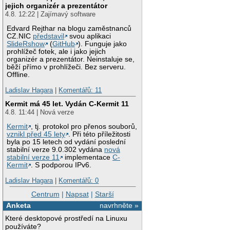
jejich organizér a prezentátor
4.8. 12:22 | Zajímavý software
Edvard Rejthar na blogu zaměstnanců
CZ.NIC
představil
svou aplikaci
SlideRshow
(
GitHub
). Funguje jako
prohlížeč fotek, ale i jako jejich
organizér a prezentátor. Neinstaluje se,
běží přímo v prohlížeči. Bez serveru.
Offline.
Ladislav Hagara
|
Komentářů: 11
Kermit má 45 let. Vydán C-Kermit 11
4.8. 11:44 | Nová verze
Kermit
, tj. protokol pro přenos souborů,
vznikl před 45 lety
. Při této příležitosti
byla po 15 letech od vydání poslední
stabilní verze 9.0.302 vydána
nová
stabilní verze 11
implementace
C-
Kermit
. S podporou IPv6.
Ladislav Hagara
|
Komentářů: 0
Centrum
|
Napsat
|
Starší
Anketa
navrhněte »
Které desktopové prostředí na Linuxu
používáte?