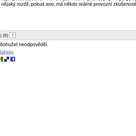
 nějaký rozdíl, pokud ano, má někdo reálné provozní zkušenosti
t
(0)
?
 bohužel neodpověděl.
Nahoru