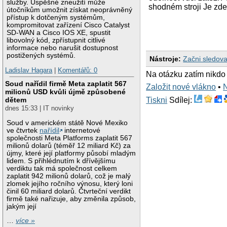
služby. Úspěšné zneužití může
shodném stroji Je zde
útočníkům umožnit získat neoprávněný
přístup k dotčeným systémům,
kompromitovat zařízení Cisco Catalyst
SD-WAN a Cisco IOS XE, spustit
libovolný kód, zpřístupnit citlivé
informace nebo narušit dostupnost
postižených systémů.
Nástroje:
Začni sledova
Ladislav Hagara
|
Komentářů: 0
Na otázku zatím nikdo
Soud nařídil firmě Meta zaplatit 567
Založit nové vlákno
•
milionů USD kvůli újmě způsobené
dětem
Tiskni
Sdílej:
dnes 15:33 | IT novinky
Soud v americkém státě Nové Mexiko
ve čtvrtek
nařídil
internetové
společnosti Meta Platforms zaplatit 567
milionů dolarů (téměř 12 miliard Kč) za
újmy, které její platformy působí mladým
lidem. S přihlédnutím k dřívějšímu
verdiktu tak má společnost celkem
zaplatit 942 milionů dolarů, což je malý
zlomek jejího ročního výnosu, který loni
činil 60 miliard dolarů. Čtvrteční verdikt
firmě také nařizuje, aby změnila způsob,
jakým její
…
více »