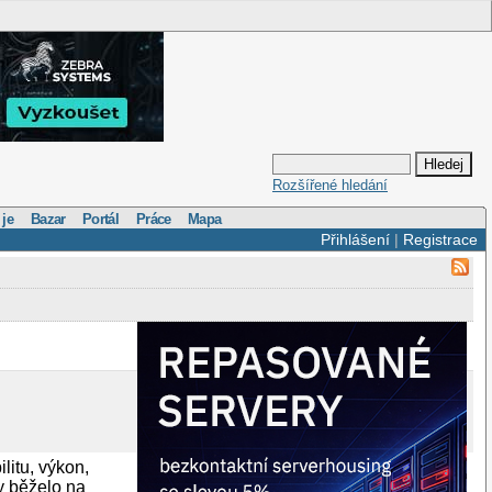
Rozšířené hledání
 je
Bazar
Portál
Práce
Mapa
Přihlášení
|
Registrace
litu, výkon,
y běželo na