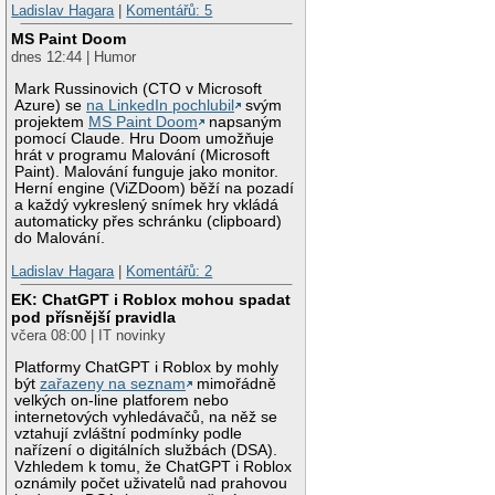
Ladislav Hagara
|
Komentářů: 5
MS Paint Doom
dnes 12:44 | Humor
Mark Russinovich (CTO v Microsoft
Azure) se
na LinkedIn pochlubil
svým
projektem
MS Paint Doom
napsaným
pomocí Claude. Hru Doom umožňuje
hrát v programu Malování (Microsoft
Paint). Malování funguje jako monitor.
Herní engine (ViZDoom) běží na pozadí
a každý vykreslený snímek hry vkládá
automaticky přes schránku (clipboard)
do Malování.
Ladislav Hagara
|
Komentářů: 2
EK: ChatGPT i Roblox mohou spadat
pod přísnější pravidla
včera 08:00 | IT novinky
Platformy ChatGPT i Roblox by mohly
být
zařazeny na seznam
mimořádně
velkých on-line platforem nebo
internetových vyhledávačů, na něž se
vztahují zvláštní podmínky podle
nařízení o digitálních službách (DSA).
Vzhledem k tomu, že ChatGPT i Roblox
oznámily počet uživatelů nad prahovou