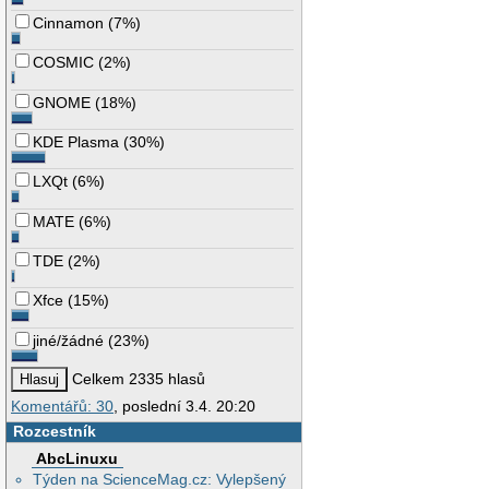
Cinnamon
(
7%
)
COSMIC
(
2%
)
GNOME
(
18%
)
KDE Plasma
(
30%
)
LXQt
(
6%
)
MATE
(
6%
)
TDE
(
2%
)
Xfce
(
15%
)
jiné/žádné
(
23%
)
Celkem 2335 hlasů
Komentářů: 30
, poslední 3.4. 20:20
Rozcestník
AbcLinuxu
Týden na ScienceMag.cz: Vylepšený