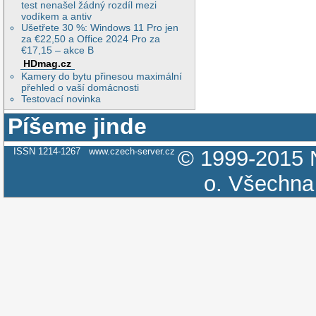
test nenašel žádný rozdíl mezi
vodíkem a antiv
Ušetřete 30 %: Windows 11 Pro jen
za €22,50 a Office 2024 Pro za
€17,15 – akce B
HDmag.cz
Kamery do bytu přinesou maximální
přehled o vaší domácnosti
Testovací novinka
Píšeme jinde
ISSN 1214-1267
www.czech-server.cz
© 1999-2015
o.
Všechna 