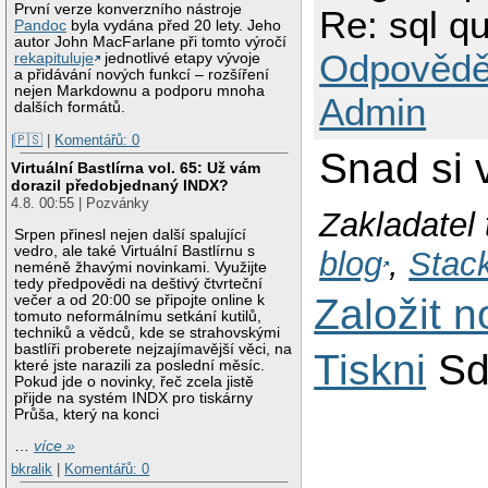
První verze konverzního nástroje
Re: sql q
Pandoc
byla vydána před 20 lety. Jeho
autor John MacFarlane při tomto výročí
Odpovědě
rekapituluje
jednotlivé etapy vývoje
a přidávání nových funkcí – rozšíření
nejen Markdownu a podporu mnoha
Admin
dalších formátů.
|🇵🇸
|
Komentářů: 0
Snad si 
Virtuální Bastlírna vol. 65: Už vám
dorazil předobjednaný INDX?
4.8. 00:55 | Pozvánky
Zakladatel 
Srpen přinesl nejen další spalující
vedro, ale také Virtuální Bastlírnu s
blog
,
Stac
neméně žhavými novinkami. Využijte
tedy předpovědi na deštivý čtvrteční
Založit 
večer a od 20:00 se připojte online k
tomuto neformálnímu setkání kutilů,
techniků a vědců, kde se strahovskými
bastlíři proberete nejzajímavější věci, na
Tiskni
Sd
které jste narazili za poslední měsíc.
Pokud jde o novinky, řeč zcela jistě
přijde na systém INDX pro tiskárny
Průša, který na konci
…
více »
bkralik
|
Komentářů: 0