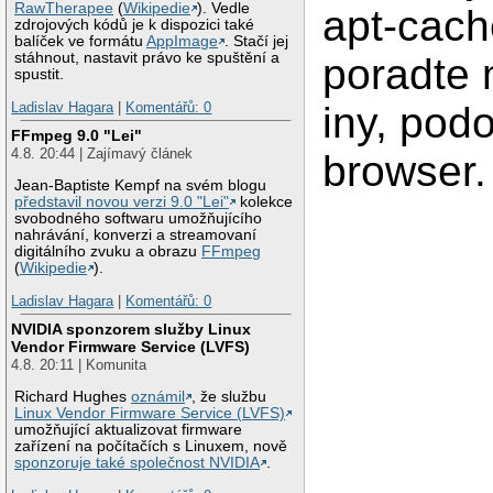
RawTherapee
(
Wikipedie
). Vedle
apt-cach
zdrojových kódů je k dispozici také
balíček ve formátu
AppImage
. Stačí jej
stáhnout, nastavit právo ke spuštění a
poradte 
spustit.
Ladislav Hagara
|
Komentářů: 0
iny, pod
FFmpeg 9.0 "Lei"
4.8. 20:44 | Zajímavý článek
browser.
Jean-Baptiste Kempf na svém blogu
představil novou verzi 9.0 "Lei"
kolekce
svobodného softwaru umožňujícího
nahrávání, konverzi a streamovaní
digitálního zvuku a obrazu
FFmpeg
(
Wikipedie
).
Ladislav Hagara
|
Komentářů: 0
NVIDIA sponzorem služby Linux
Vendor Firmware Service (LVFS)
4.8. 20:11 | Komunita
Richard Hughes
oznámil
, že službu
Linux Vendor Firmware Service (LVFS)
umožňující aktualizovat firmware
zařízení na počítačích s Linuxem, nově
sponzoruje také společnost NVIDIA
.