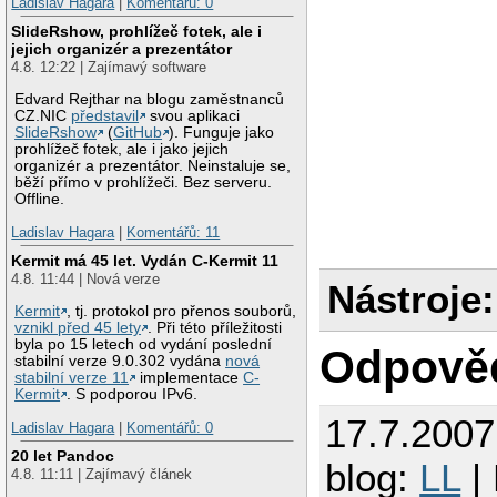
Ladislav Hagara
|
Komentářů: 0
SlideRshow, prohlížeč fotek, ale i
jejich organizér a prezentátor
4.8. 12:22 | Zajímavý software
Edvard Rejthar na blogu zaměstnanců
CZ.NIC
představil
svou aplikaci
SlideRshow
(
GitHub
). Funguje jako
prohlížeč fotek, ale i jako jejich
organizér a prezentátor. Neinstaluje se,
běží přímo v prohlížeči. Bez serveru.
Offline.
Ladislav Hagara
|
Komentářů: 11
Kermit má 45 let. Vydán C-Kermit 11
4.8. 11:44 | Nová verze
Nástroje:
Kermit
, tj. protokol pro přenos souborů,
vznikl před 45 lety
. Při této příležitosti
byla po 15 letech od vydání poslední
Odpově
stabilní verze 9.0.302 vydána
nová
stabilní verze 11
implementace
C-
Kermit
. S podporou IPv6.
17.7.200
Ladislav Hagara
|
Komentářů: 0
20 let Pandoc
blog:
LL
|
4.8. 11:11 | Zajímavý článek