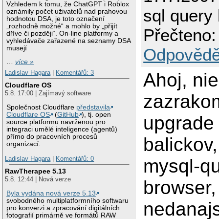
Vzhledem k tomu, že ChatGPT i Roblox
sql query
oznámily počet uživatelů nad prahovou
hodnotou DSA, je toto označení
„rozhodně možné“ a mohlo by „přijít
Přečteno:
dříve či později“. On-line platformy a
vyhledávače zařazené na seznamy DSA
musejí
Odpovědě
…
více »
Ladislav Hagara
|
Komentářů: 3
Ahoj, ni
Cloudflare OS
5.8. 17:00 | Zajímavý software
zazrako
Společnost Cloudflare
představila
Cloudflare OS
(
GitHub
), tj. open
upgrade
source platformu navrženou pro
integraci umělé inteligence (agentů)
přímo do pracovních procesů
balickov
organizací.
Ladislav Hagara
|
Komentářů: 0
mysql-qu
RawTherapee 5.13
5.8. 12:44 | Nová verze
browser,
Byla vydána nová verze 5.13
svobodného multiplatformního softwaru
nedanajs
pro konverzi a zpracování digitálních
fotografií primárně ve formátů RAW