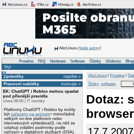
AbcLinuxu.cz
ITBiz.cz
HDmag.cz
AbcPráce.cz
AbcLinuxu
hledá autory
!
Poradna
FAQ
Hardware
Software
Články
Učebnice
Blog
Styl
×
AbcLinuxu
:/
Poradna
/
Dat
Zprávičky
napište »
Pracovní nabídky
inzerujte »
Štítky
:
software
EK: ChatGPT i Roblox mohou spadat
Dotaz: 
pod přísnější pravidla
včera 08:00 | IT novinky
browse
Platformy ChatGPT i Roblox by mohly
být
zařazeny na seznam
mimořádně
velkých on-line platforem nebo
internetových vyhledávačů, na něž se
vztahují zvláštní podmínky podle
17.7.2007
nařízení o digitálních službách (DSA).