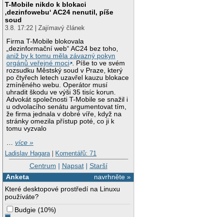
T-Mobile nikdo k blokaci
‚dezinfowebu‘ AC24 nenutil, píše
soud
3.8. 17:22 | Zajímavý článek
Firma T-Mobile blokovala
„dezinformační web“ AC24 bez toho,
aniž by k tomu měla závazný pokyn
orgánů veřejné moci
. Píše to ve svém
rozsudku Městský soud v Praze, který
po čtyřech letech uzavřel kauzu blokace
zmíněného webu. Operátor musí
uhradit škodu ve výši 35 tisíc korun.
Advokát společnosti T-Mobile se snažil i
u odvolacího senátu argumentovat tím,
že firma jednala v dobré víře, když na
stránky omezila přístup poté, co ji k
tomu vyzvalo
…
více »
Ladislav Hagara
|
Komentářů: 71
Centrum
|
Napsat
|
Starší
Anketa
navrhněte »
Které desktopové prostředí na Linuxu
používáte?
Budgie
(
10%
)