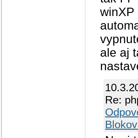
winXP
automa
vypnut
ale aj 
nastav
10.3.2
Re: ph
Odpov
Blokov