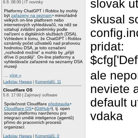
slovak ut
6.8. 08:00 | IT novinky
Platformy ChatGPT i Roblox by mohly
skusal 
být
zařazeny na seznam
mimořádně
velkých on-line platforem nebo
internetových vyhledávačů, na něž se
config.i
vztahují zvláštní podmínky podle
nařízení o digitálních službách (DSA).
Vzhledem k tomu, že ChatGPT i Roblox
pridat:
oznámily počet uživatelů nad prahovou
hodnotou DSA, je toto označení
„rozhodně možné“ a mohlo by „přijít
$cfg['Def
dříve či později“. On-line platformy a
vyhledávače zařazené na seznamy DSA
musejí
ale nep
…
více »
Ladislav Hagara
|
Komentářů: 11
neviete 
Cloudflare OS
5.8. 17:00 | Zajímavý software
default u
Společnost Cloudflare
představila
Cloudflare OS
(
GitHub
), tj. open
vdaka
source platformu navrženou pro
integraci umělé inteligence (agentů)
přímo do pracovních procesů
organizací.
Ladislav Hagara
|
Komentářů: 0