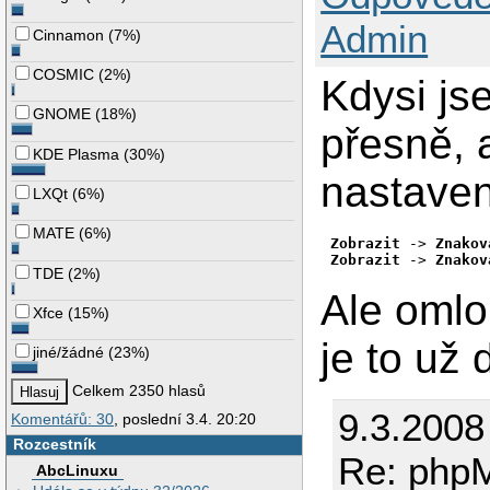
Admin
Cinnamon
(
7%
)
COSMIC
(
2%
)
Kdysi js
GNOME
(
18%
)
přesně, a
KDE Plasma
(
30%
)
nastaven
LXQt
(
6%
)
MATE
(
6%
)
Zobrazit
 -> 
Znakov
Zobrazit
 -> 
Znakov
TDE
(
2%
)
Ale omlo
Xfce
(
15%
)
je to už 
jiné/žádné
(
23%
)
Celkem 2350 hlasů
9.3.2008
Komentářů: 30
, poslední 3.4. 20:20
Rozcestník
Re: phpM
AbcLinuxu