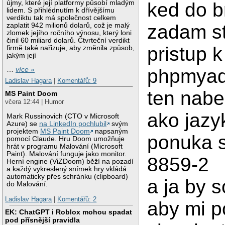
újmy, které její platformy působí mladým
ked do 
lidem. S přihlédnutím k dřívějšímu
verdiktu tak má společnost celkem
zadam s
zaplatit 942 milionů dolarů, což je malý
zlomek jejího ročního výnosu, který loni
činil 60 miliard dolarů. Čtvrteční verdikt
pristup k
firmě také nařizuje, aby změnila způsob,
jakým její
phpmya
…
více »
Ladislav Hagara
|
Komentářů: 9
ten nabe
MS Paint Doom
včera 12:44 | Humor
ako jazy
Mark Russinovich (CTO v Microsoft
Azure) se
na LinkedIn pochlubil
svým
projektem
MS Paint Doom
napsaným
ponuka s
pomocí Claude. Hru Doom umožňuje
hrát v programu Malování (Microsoft
Paint). Malování funguje jako monitor.
8859-2
Herní engine (ViZDoom) běží na pozadí
a každý vykreslený snímek hry vkládá
automaticky přes schránku (clipboard)
a ja by 
do Malování.
Ladislav Hagara
|
Komentářů: 2
aby mi p
EK: ChatGPT i Roblox mohou spadat
pod přísnější pravidla