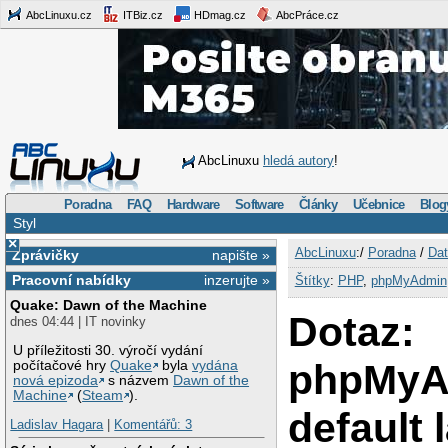
AbcLinuxu.cz
ITBiz.cz
HDmag.cz
AbcPráce.cz
AbcLinuxu
hledá autory
!
Poradna
FAQ
Hardware
Software
Články
Učebnice
Blog
Styl
×
AbcLinuxu
:/
Poradna
/
Dat
Zprávičky
napište »
Pracovní nabídky
inzerujte »
Štítky
:
PHP
,
phpMyAdmin
Quake: Dawn of the Machine
Dotaz:
dnes 04:44 | IT novinky
U příležitosti 30. výročí vydání
phpMyA
počítačové hry
Quake
byla
vydána
nová epizoda
s názvem
Dawn of the
Machine
(
Steam
).
default
Ladislav Hagara
|
Komentářů: 3