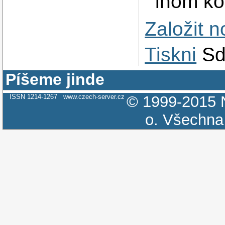
inom ko
Založit 
Tiskni
Sd
Píšeme jinde
ISSN 1214-1267
www.czech-server.cz
© 1999-2015
o.
Všechna 