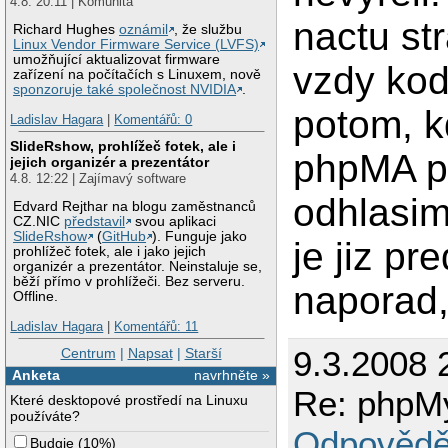
4.8. 20:11 | Komunita
nactu st
Richard Hughes
oznámil
, že službu
Linux Vendor Firmware Service (LVFS)
umožňující aktualizovat firmware
vzdy kod
zařízení na počítačích s Linuxem, nově
sponzoruje také společnost NVIDIA
.
potom, k
Ladislav Hagara
|
Komentářů: 0
SlideRshow, prohlížeč fotek, ale i
phpMA pr
jejich organizér a prezentátor
4.8. 12:22 | Zajímavý software
odhlasim
Edvard Rejthar na blogu zaměstnanců
CZ.NIC
představil
svou aplikaci
SlideRshow
(
GitHub
). Funguje jako
je jiz p
prohlížeč fotek, ale i jako jejich
organizér a prezentátor. Neinstaluje se,
běží přímo v prohlížeči. Bez serveru.
naporad,
Offline.
Ladislav Hagara
|
Komentářů: 11
9.3.2008 
Centrum
|
Napsat
|
Starší
Anketa
navrhněte »
Re: phpMy
Které desktopové prostředí na Linuxu
používáte?
Odpovědě
Budgie
(
10%
)