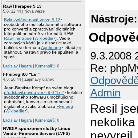
RawTherapee 5.13
5.8. 12:44 | Nová verze
Nástroje:
Byla vydána nová verze 5.13
svobodného multiplatformního softwaru
pro konverzi a zpracování digitálních
Odpově
fotografií primárně ve formátů RAW
RawTherapee
(
Wikipedie
). Vedle
zdrojových kódů je k dispozici také
balíček ve formátu
AppImage
. Stačí jej
9.3.2008 
stáhnout, nastavit právo ke spuštění a
spustit.
Re: phpMy
Ladislav Hagara
|
Komentářů: 0
FFmpeg 9.0 "Lei"
Odpovědě
4.8. 20:44 | Zajímavý článek
Jean-Baptiste Kempf na svém blogu
Admin
představil novou verzi 9.0 "Lei"
kolekce
svobodného softwaru umožňujícího
nahrávání, konverzi a streamovaní
Resil js
digitálního zvuku a obrazu
FFmpeg
(
Wikipedie
).
nekolik
Ladislav Hagara
|
Komentářů: 0
NVIDIA sponzorem služby Linux
nevyreil
Vendor Firmware Service (LVFS)