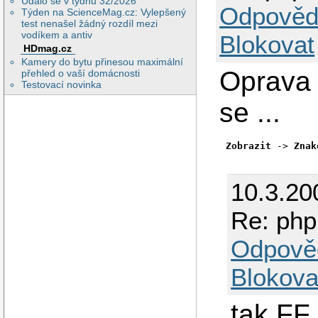
Událo se v týdnu 32/2026
Odpověd
Týden na ScienceMag.cz: Vylepšený
test nenašel žádný rozdíl mezi
vodíkem a antiv
Blokovat
HDmag.cz
Kamery do bytu přinesou maximální
Oprava
přehled o vaší domácnosti
Testovací novinka
se ...
Zobrazit
 -> 
Znak
10.3.20
Re: php
Odpově
Blokova
tak FF 