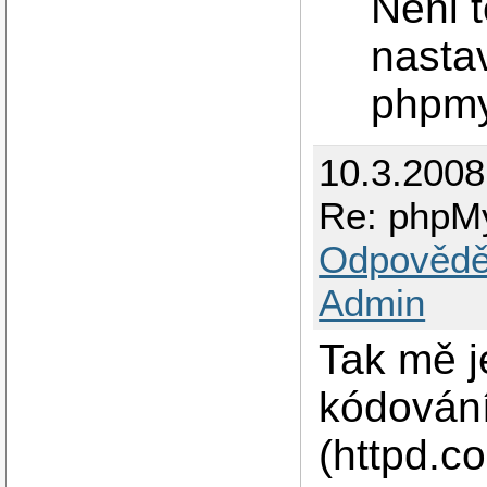
Neni t
nastav
phpm
10.3.2008
Re: phpMy
Odpovědě
Admin
Tak mě j
kódování
(httpd.co