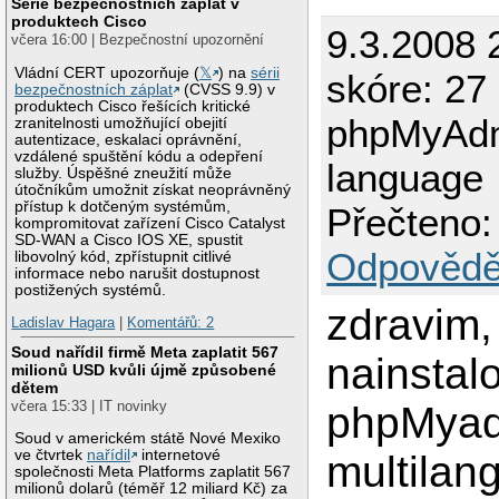
Série bezpečnostních záplat v
produktech Cisco
9.3.2008 
včera 16:00 | Bezpečnostní upozornění
Vládní CERT upozorňuje (
𝕏
) na
sérii
skóre: 27
bezpečnostních záplat
(CVSS 9.9) v
produktech Cisco řešících kritické
phpMyAdmi
zranitelnosti umožňující obejití
autentizace, eskalaci oprávnění,
vzdálené spuštění kódu a odepření
language
služby. Úspěšné zneužití může
útočníkům umožnit získat neoprávněný
přístup k dotčeným systémům,
Přečteno:
kompromitovat zařízení Cisco Catalyst
SD-WAN a Cisco IOS XE, spustit
Odpovědě
libovolný kód, zpřístupnit citlivé
informace nebo narušit dostupnost
postižených systémů.
zdravim,
Ladislav Hagara
|
Komentářů: 2
Soud nařídil firmě Meta zaplatit 567
nainstal
milionů USD kvůli újmě způsobené
dětem
včera 15:33 | IT novinky
phpMyad
Soud v americkém státě Nové Mexiko
ve čtvrtek
nařídil
internetové
multilan
společnosti Meta Platforms zaplatit 567
milionů dolarů (téměř 12 miliard Kč) za