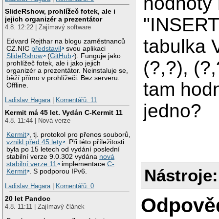
hodnoty
SlideRshow, prohlížeč fotek, ale i
"INSERT
jejich organizér a prezentátor
4.8. 12:22 | Zajímavý software
tabulka
Edvard Rejthar na blogu zaměstnanců
CZ.NIC
představil
svou aplikaci
SlideRshow
(
GitHub
). Funguje jako
(?,?), (?,
prohlížeč fotek, ale i jako jejich
organizér a prezentátor. Neinstaluje se,
běží přímo v prohlížeči. Bez serveru.
tam hodn
Offline.
Ladislav Hagara
|
Komentářů: 11
jedno?
Kermit má 45 let. Vydán C-Kermit 11
4.8. 11:44 | Nová verze
Kermit
, tj. protokol pro přenos souborů,
vznikl před 45 lety
. Při této příležitosti
byla po 15 letech od vydání poslední
stabilní verze 9.0.302 vydána
nová
stabilní verze 11
implementace
C-
Nástroje:
Kermit
. S podporou IPv6.
Ladislav Hagara
|
Komentářů: 0
Odpově
20 let Pandoc
4.8. 11:11 | Zajímavý článek