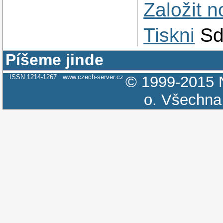
Založit 
Tiskni
Sd
Píšeme jinde
ISSN 1214-1267
www.czech-server.cz
© 1999-2015
o.
Všechna 