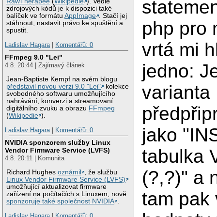
stateme
RawTherapee
(
Wikipedie
). Vedle
zdrojových kódů je k dispozici také
balíček ve formátu
AppImage
. Stačí jej
php pro 
stáhnout, nastavit právo ke spuštění a
spustit.
vrtá mi 
Ladislav Hagara
|
Komentářů: 0
FFmpeg 9.0 "Lei"
jedno: Je
4.8. 20:44 | Zajímavý článek
Jean-Baptiste Kempf na svém blogu
varianta
představil novou verzi 9.0 "Lei"
kolekce
svobodného softwaru umožňujícího
nahrávání, konverzi a streamovaní
předpřip
digitálního zvuku a obrazu
FFmpeg
(
Wikipedie
).
jako "I
Ladislav Hagara
|
Komentářů: 0
NVIDIA sponzorem služby Linux
tabulka
Vendor Firmware Service (LVFS)
4.8. 20:11 | Komunita
(?,?)" a 
Richard Hughes
oznámil
, že službu
Linux Vendor Firmware Service (LVFS)
umožňující aktualizovat firmware
tam pak 
zařízení na počítačích s Linuxem, nově
sponzoruje také společnost NVIDIA
.
Ladislav Hagara
|
Komentářů: 0