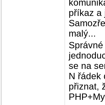
komunika
příkaz a
Samozřej
malý...
Správné ř
jednoduc
se na se
N řádek
přiznat,
PHP+MyS