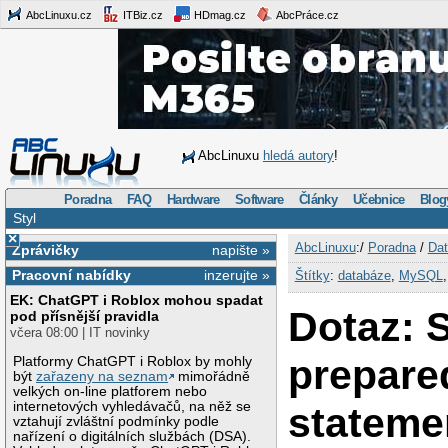
AbcLinuxu.cz
ITBiz.cz
HDmag.cz
AbcPráce.cz
AbcLinuxu
hledá autory
!
Poradna
FAQ
Hardware
Software
Články
Učebnice
Blog
Styl
×
AbcLinuxu
:/
Poradna
/
Dat
Zprávičky
napište »
Pracovní nabídky
inzerujte »
Štítky
:
databáze
,
MySQL
EK: ChatGPT i Roblox mohou spadat
Dotaz: 
pod přísnější pravidla
včera 08:00 | IT novinky
prepare
Platformy ChatGPT i Roblox by mohly
být
zařazeny na seznam
mimořádně
velkých on-line platforem nebo
internetových vyhledávačů, na něž se
stateme
vztahují zvláštní podmínky podle
nařízení o digitálních službách (DSA).