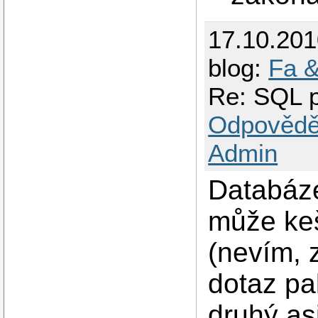
17.10.20
blog:
Fa &
Re: SQL 
Odpovědě
Admin
Databáze
může ke
(nevím, 
dotaz pa
druhý as