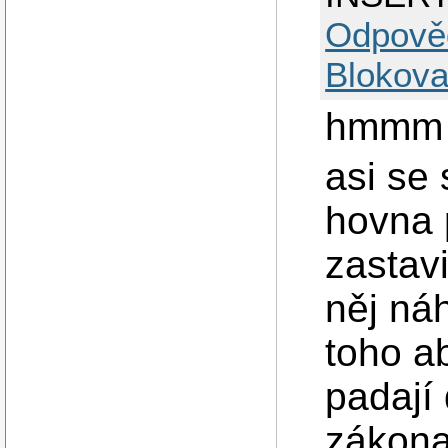
Odpově
Blokova
hmmm 
asi se
hovna p
zastav
něj ná
toho ab
padají
zákona