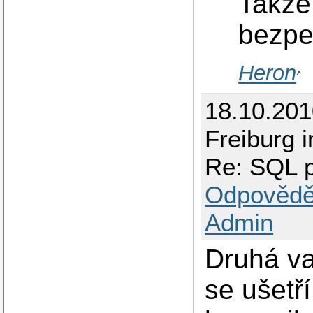
Takže 
bezpe
Heron
18.10.20
Freiburg 
Re: SQL 
Odpovědě
Admin
Druhá var
se ušetř