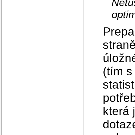
Netuš
optim
Prepa
straně
úložn
(tím s
statis
potřeb
která 
dotaz