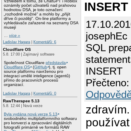
Vzhledem k tomu, že ChatGPT i Roblox
INSERT
oznámily počet uživatelů nad prahovou
hodnotou DSA, je toto označení
„rozhodně možné“ a mohlo by „přijít
dříve či později“. On-line platformy a
17.10.201
vyhledávače zařazené na seznamy DSA
musejí
josephEc
…
více »
Ladislav Hagara
|
Komentářů: 6
SQL prep
Cloudflare OS
5.8. 17:00 | Zajímavý software
statement
Společnost Cloudflare
představila
Cloudflare OS
(
GitHub
), tj. open
INSERT
source platformu navrženou pro
integraci umělé inteligence (agentů)
Přečteno:
přímo do pracovních procesů
organizací.
Odpovědě
Ladislav Hagara
|
Komentářů: 0
RawTherapee 5.13
zdravím
5.8. 12:44 | Nová verze
Byla vydána nová verze 5.13
používat
svobodného multiplatformního softwaru
pro konverzi a zpracování digitálních
fotografií primárně ve formátů RAW