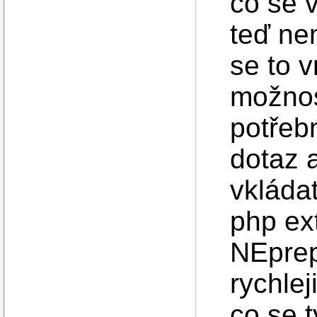
co se 
teď ne
se to 
možnost
potřeb
dotaz 
vkláda
php ex
NEprep
rychlej
co se t