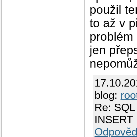
použil te
to až v p
problém 
jen přep
nepomůž
17.10.2
blog:
roo
Re: SQL 
INSERT
Odpověd