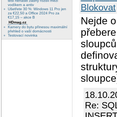
test nenašel žádný rozdíl mezi
Blokovat
vodíkem a antiv
Ušetřete 30 %: Windows 11 Pro jen
za €22,50 a Office 2024 Pro za
€17,15 – akce B
Nejde o 
HDmag.cz
Kamery do bytu přinesou maximální
přebere
přehled o vaší domácnosti
Testovací novinka
sloupců 
definov
struktur
sloupce
18.10.2
Re: SQL
INSER