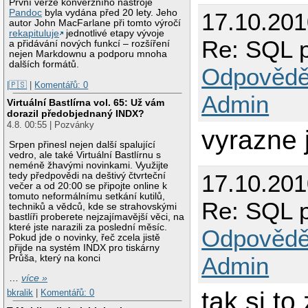
První verze konverzního nástroje
Pandoc
byla vydána před 20 lety. Jeho
17.10.20
autor John MacFarlane při tomto výročí
rekapituluje
jednotlivé etapy vývoje
Re: SQL 
a přidávání nových funkcí – rozšíření
nejen Markdownu a podporu mnoha
dalších formátů.
Odpovědě
|🇵🇸
|
Komentářů: 0
Admin
Virtuální Bastlírna vol. 65: Už vám
dorazil předobjednaný INDX?
4.8. 00:55 | Pozvánky
vyrazne j
Srpen přinesl nejen další spalující
vedro, ale také Virtuální Bastlírnu s
neméně žhavými novinkami. Využijte
17.10.201
tedy předpovědi na deštivý čtvrteční
večer a od 20:00 se připojte online k
tomuto neformálnímu setkání kutilů,
Re: SQL 
techniků a vědců, kde se strahovskými
bastlíři proberete nejzajímavější věci, na
které jste narazili za poslední měsíc.
Odpovědě
Pokud jde o novinky, řeč zcela jistě
přijde na systém INDX pro tiskárny
Admin
Průša, který na konci
…
více »
tak si to
bkralik
|
Komentářů: 0