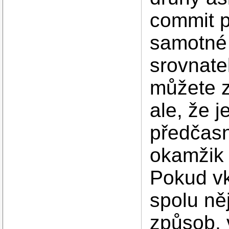
commit p
samotné 
srovnate
můžete z
ale, že j
předčasn
okamžik 
Pokud vk
spolu ně
způsob, 