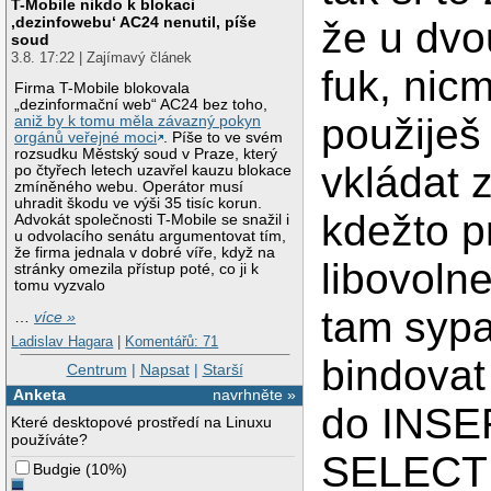
T-Mobile nikdo k blokaci
‚dezinfowebu‘ AC24 nenutil, píše
že u dvo
soud
3.8. 17:22 | Zajímavý článek
fuk, nic
Firma T-Mobile blokovala
„dezinformační web“ AC24 bez toho,
použiješ
aniž by k tomu měla závazný pokyn
orgánů veřejné moci
. Píše to ve svém
rozsudku Městský soud v Praze, který
vkládat 
po čtyřech letech uzavřel kauzu blokace
zmíněného webu. Operátor musí
uhradit škodu ve výši 35 tisíc korun.
kdežto p
Advokát společnosti T-Mobile se snažil i
u odvolacího senátu argumentovat tím,
že firma jednala v dobré víře, když na
libovoln
stránky omezila přístup poté, co ji k
tomu vyzvalo
tam sypa
…
více »
Ladislav Hagara
|
Komentářů: 71
bindovat 
Centrum
|
Napsat
|
Starší
Anketa
navrhněte »
do INSER
Které desktopové prostředí na Linuxu
používáte?
SELECT 
Budgie
(
10%
)