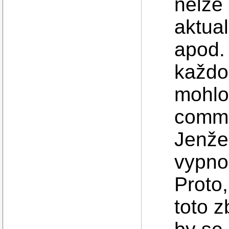
nelze 
aktual
apod. 
každo
mohlo 
commi
Jenže 
vypnou
Proto,
toto 