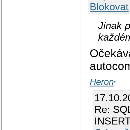
Blokovat
Jinak 
každém
Očekáva
autocom
Heron
17.10.2
Re: SQL
INSER