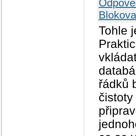
Odpově
Blokova
Tohle j
Prakti
vkláda
databá
řádků 
čistoty
připra
jednoh