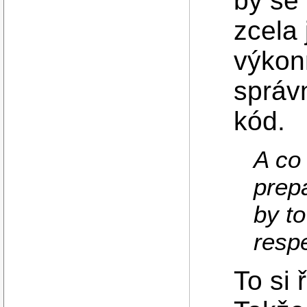
by se 
zcela 
výkonn
správ
kód.
A co 
prep
by t
resp
To si 