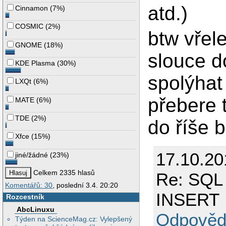
atd.)
Cinnamon
(
7%
)
COSMIC
(
2%
)
btw vřel
GNOME
(
18%
)
slouce d
KDE Plasma
(
30%
)
spolýhat
LXQt
(
6%
)
přebere t
MATE
(
6%
)
TDE
(
2%
)
do říše 
Xfce
(
15%
)
17.10.20
jiné/žádné
(
23%
)
Celkem 2335 hlasů
Re: SQL 
Komentářů: 30
, poslední 3.4. 20:20
INSERT
Rozcestník
AbcLinuxu
Odpověd
Týden na ScienceMag.cz: Vylepšený