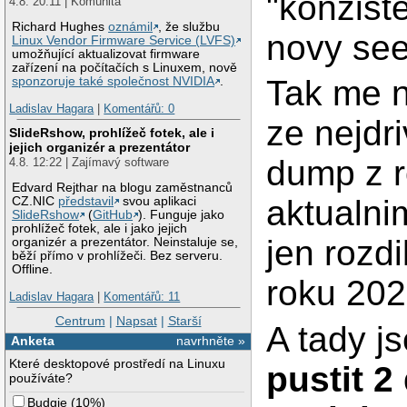
"konzist
4.8. 20:11 | Komunita
Richard Hughes
oznámil
, že službu
novy see
Linux Vendor Firmware Service (LVFS)
umožňující aktualizovat firmware
zařízení na počítačích s Linuxem, nově
Tak me n
sponzoruje také společnost NVIDIA
.
Ladislav Hagara
|
Komentářů: 0
ze nejdri
SlideRshow, prohlížeč fotek, ale i
jejich organizér a prezentátor
dump z r
4.8. 12:22 | Zajímavý software
Edvard Rejthar na blogu zaměstnanců
aktualni
CZ.NIC
představil
svou aplikaci
SlideRshow
(
GitHub
). Funguje jako
prohlížeč fotek, ale i jako jejich
jen rozd
organizér a prezentátor. Neinstaluje se,
běží přímo v prohlížeči. Bez serveru.
Offline.
roku 202
Ladislav Hagara
|
Komentářů: 11
Centrum
|
Napsat
|
Starší
A tady j
Anketa
navrhněte »
Které desktopové prostředí na Linuxu
pustit 2
používáte?
Budgie
(
10%
)