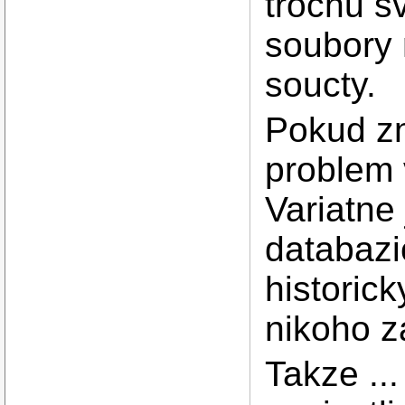
trochu s
soubory 
soucty.
Pokud zn
problem 
Variatne
databaz
historick
nikoho z
Takze ..