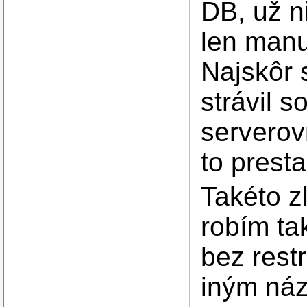
DB, už n
len manu
Najskôr 
strávil 
serverov
to prest
Takéto z
robím ta
bez rest
iným ná