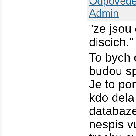
Odpovědě
Admin
"ze jsou 
discich."
To bych 
budou sp
Je to po
kdo dela 
databaze.
nespis v