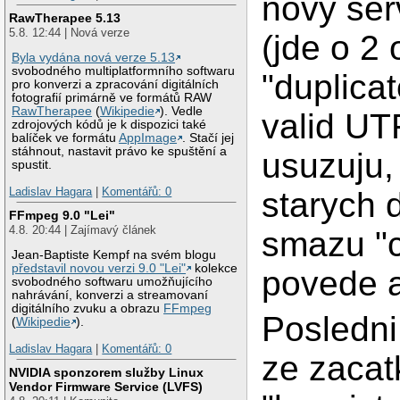
novy ser
RawTherapee 5.13
5.8. 12:44 | Nová verze
(jde o 2 
Byla vydána nová verze 5.13
svobodného multiplatformního softwaru
"duplicat
pro konverzi a zpracování digitálních
fotografií primárně ve formátů RAW
RawTherapee
(
Wikipedie
). Vedle
valid UT
zdrojových kódů je k dispozici také
balíček ve formátu
AppImage
. Stačí jej
stáhnout, nastavit právo ke spuštění a
usuzuju, 
spustit.
Ladislav Hagara
|
Komentářů: 0
starych 
FFmpeg 9.0 "Lei"
4.8. 20:44 | Zajímavý článek
smazu "c
Jean-Baptiste Kempf na svém blogu
představil novou verzi 9.0 "Lei"
kolekce
povede a
svobodného softwaru umožňujícího
nahrávání, konverzi a streamovaní
digitálního zvuku a obrazu
FFmpeg
Posledni
(
Wikipedie
).
Ladislav Hagara
|
Komentářů: 0
ze zacat
NVIDIA sponzorem služby Linux
Vendor Firmware Service (LVFS)