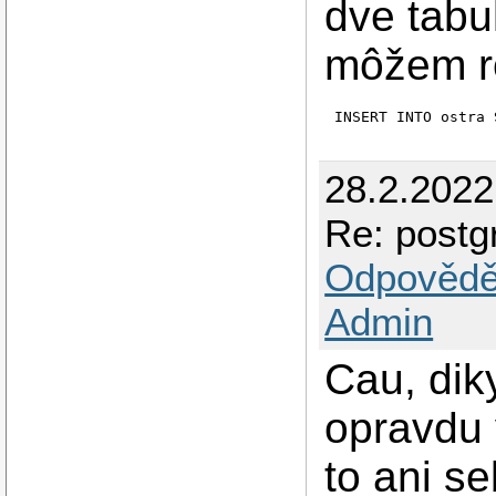
dve tabu
môžem ro
INSERT INTO ostra 
28.2.2022
Re: postg
Odpovědě
Admin
Cau, dik
opravdu v
to ani s