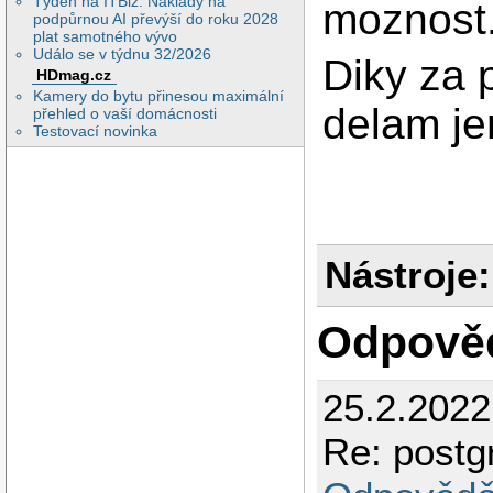
Týden na ITBiz: Náklady na
moznost
podpůrnou AI převýší do roku 2028
plat samotného vývo
Událo se v týdnu 32/2026
Diky za 
HDmag.cz
Kamery do bytu přinesou maximální
delam je
přehled o vaší domácnosti
Testovací novinka
Nástroje:
Odpově
25.2.2022
Re: postg