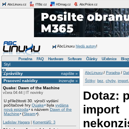
AbcLinuxu.cz
ITBiz.cz
HDmag.cz
AbcPráce.cz
AbcLinuxu
hledá autory
!
Poradna
FAQ
Hardware
Software
Články
Učebnice
Blog
Styl
×
AbcLinuxu
:/
Poradna
/
Dat
Zprávičky
napište »
Pracovní nabídky
inzerujte »
Štítky
:
bez
,
chyby
,
import
Quake: Dawn of the Machine
Dotaz: p
včera 04:44 | IT novinky
U příležitosti 30. výročí vydání
import
počítačové hry
Quake
byla
vydána
nová epizoda
s názvem
Dawn of the
Machine
(
Steam
).
nekonzi
Ladislav Hagara
|
Komentářů: 3