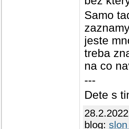
bez ktery
Samo tad
zaznamy 
jeste mn
treba zn
na co na
---
Dete s t
28.2.2022
blog:
slon