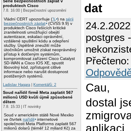
Série bezpečnostních záplat v
dat
produktech Cisco
7.8. 16:00 | Bezpečnostní upozornění
Vládní CERT upozorňuje (
𝕏
) na
sérii
24.2.2022
bezpečnostních záplat
(CVSS 9.9) v
produktech Cisco řešících kritické
zranitelnosti umožňující obejití
postgres -
autentizace, eskalaci oprávnění,
vzdálené spuštění kódu a odepření
služby. Úspěšné zneužití může
nekonzist
útočníkům umožnit získat neoprávněný
přístup k dotčeným systémům,
Přečteno:
kompromitovat zařízení Cisco Catalyst
SD-WAN a Cisco IOS XE, spustit
libovolný kód, zpřístupnit citlivé
Odpovědě
informace nebo narušit dostupnost
postižených systémů.
Cau,
Ladislav Hagara
|
Komentářů: 2
Soud nařídil firmě Meta zaplatit 567
milionů USD kvůli újmě způsobené
dostal j
dětem
7.8. 15:33 | IT novinky
zmigrova
Soud v americkém státě Nové Mexiko
ve čtvrtek
nařídil
internetové
společnosti Meta Platforms zaplatit 567
aplikaci
milionů dolarů (téměř 12 miliard Kč) za