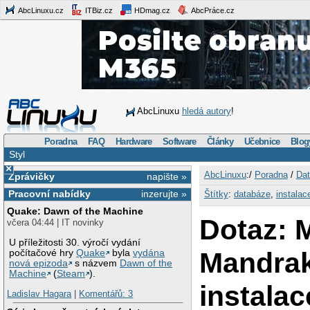
AbcLinuxu.cz
ITBiz.cz
HDmag.cz
AbcPráce.cz
AbcLinuxu
hledá autory
!
Poradna
FAQ
Hardware
Software
Články
Učebnice
Blog
Styl
×
AbcLinuxu
:/
Poradna
/
Dat
Zprávičky
napište »
Pracovní nabídky
inzerujte »
Štítky
:
databáze
,
instalac
Quake: Dawn of the Machine
Dotaz: 
včera 04:44 | IT novinky
U příležitosti 30. výročí vydání
Mandrak
počítačové hry
Quake
byla
vydána
nová epizoda
s názvem
Dawn of the
Machine
(
Steam
).
instalac
Ladislav Hagara
|
Komentářů: 3