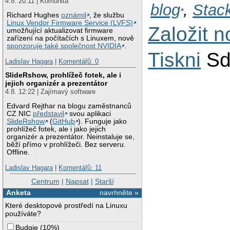
4.8. 20:11 | Komunita
blog
,
Stac
Richard Hughes
oznámil
, že službu
Linux Vendor Firmware Service (LVFS)
Založit 
umožňující aktualizovat firmware
zařízení na počítačích s Linuxem, nově
sponzoruje také společnost NVIDIA
.
Tiskni
Sd
Ladislav Hagara
|
Komentářů: 0
SlideRshow, prohlížeč fotek, ale i
jejich organizér a prezentátor
4.8. 12:22 | Zajímavý software
Edvard Rejthar na blogu zaměstnanců
CZ.NIC
představil
svou aplikaci
SlideRshow
(
GitHub
). Funguje jako
prohlížeč fotek, ale i jako jejich
organizér a prezentátor. Neinstaluje se,
běží přímo v prohlížeči. Bez serveru.
Offline.
Ladislav Hagara
|
Komentářů: 11
Centrum
|
Napsat
|
Starší
Anketa
navrhněte »
Které desktopové prostředí na Linuxu
používáte?
Budgie
(
10%
)