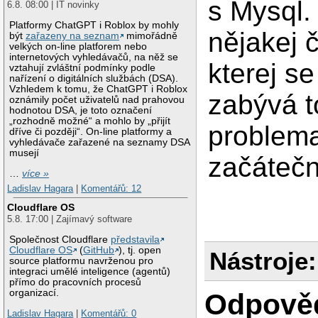
s Mysql.
6.8. 08:00 | IT novinky
Platformy ChatGPT i Roblox by mohly
nějakej 
být
zařazeny na seznam
mimořádně
velkých on-line platforem nebo
internetových vyhledávačů, na něž se
kterej s
vztahují zvláštní podmínky podle
nařízení o digitálních službách (DSA).
Vzhledem k tomu, že ChatGPT i Roblox
zabývá t
oznámily počet uživatelů nad prahovou
hodnotou DSA, je toto označení
„rozhodně možné“ a mohlo by „přijít
problema
dříve či později“. On-line platformy a
vyhledávače zařazené na seznamy DSA
musejí
začátečn
…
více »
Ladislav Hagara
|
Komentářů: 12
Cloudflare OS
5.8. 17:00 | Zajímavý software
Společnost Cloudflare
představila
Cloudflare OS
(
GitHub
), tj. open
Nástroje:
source platformu navrženou pro
integraci umělé inteligence (agentů)
přímo do pracovních procesů
organizací.
Odpově
Ladislav Hagara
|
Komentářů: 0