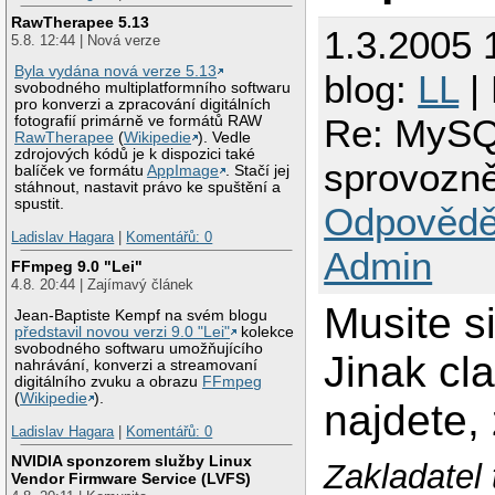
RawTherapee 5.13
1.3.2005 
5.8. 12:44 | Nová verze
Byla vydána nová verze 5.13
blog:
LL
|
svobodného multiplatformního softwaru
pro konverzi a zpracování digitálních
Re: MySQL
fotografií primárně ve formátů RAW
RawTherapee
(
Wikipedie
). Vedle
zdrojových kódů je k dispozici také
sprovozně
balíček ve formátu
AppImage
. Stačí jej
stáhnout, nastavit právo ke spuštění a
spustit.
Odpovědě
Ladislav Hagara
|
Komentářů: 0
Admin
FFmpeg 9.0 "Lei"
4.8. 20:44 | Zajímavý článek
Musite s
Jean-Baptiste Kempf na svém blogu
představil novou verzi 9.0 "Lei"
kolekce
svobodného softwaru umožňujícího
Jinak cla
nahrávání, konverzi a streamovaní
digitálního zvuku a obrazu
FFmpeg
(
Wikipedie
).
najdete,
Ladislav Hagara
|
Komentářů: 0
NVIDIA sponzorem služby Linux
Zakladatel 
Vendor Firmware Service (LVFS)