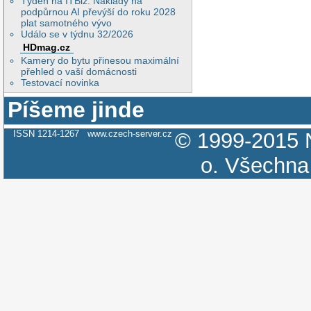
Týden na ITBiz: Náklady na
podpůrnou AI převýší do roku 2028
plat samotného vývo
Událo se v týdnu 32/2026
HDmag.cz
Kamery do bytu přinesou maximální
přehled o vaší domácnosti
Testovací novinka
Píšeme jinde
ISSN 1214-1267
www.czech-server.cz
© 1999-2015
o.
Všechna 