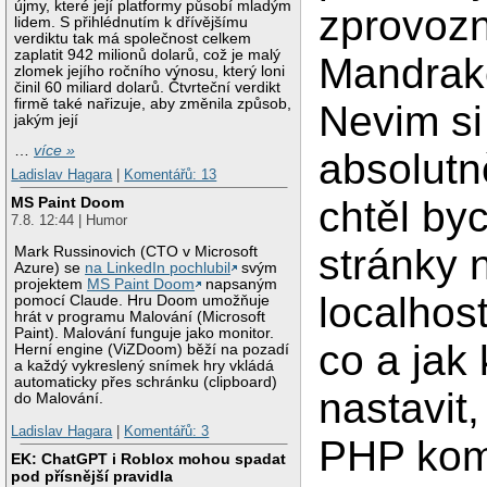
újmy, které její platformy působí mladým
zprovozn
lidem. S přihlédnutím k dřívějšímu
verdiktu tak má společnost celkem
zaplatit 942 milionů dolarů, což je malý
Mandrake
zlomek jejího ročního výnosu, který loni
činil 60 miliard dolarů. Čtvrteční verdikt
firmě také nařizuje, aby změnila způsob,
Nevim si
jakým její
…
více »
absolutn
Ladislav Hagara
|
Komentářů: 13
chtěl byc
MS Paint Doom
7.8. 12:44 | Humor
stránky 
Mark Russinovich (CTO v Microsoft
Azure) se
na LinkedIn pochlubil
svým
projektem
MS Paint Doom
napsaným
localhos
pomocí Claude. Hru Doom umožňuje
hrát v programu Malování (Microsoft
Paint). Malování funguje jako monitor.
co a jak
Herní engine (ViZDoom) běží na pozadí
a každý vykreslený snímek hry vkládá
automaticky přes schránku (clipboard)
nastavit,
do Malování.
Ladislav Hagara
|
Komentářů: 3
PHP kom
EK: ChatGPT i Roblox mohou spadat
pod přísnější pravidla