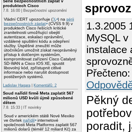
Série bezpečnostních záplat v
sprovoz
produktech Cisco
7.8. 16:00 | Bezpečnostní upozornění
Vládní CERT upozorňuje (
𝕏
) na
sérii
1.3.2005 
bezpečnostních záplat
(CVSS 9.9) v
produktech Cisco řešících kritické
zranitelnosti umožňující obejití
MySQL v 
autentizace, eskalaci oprávnění,
vzdálené spuštění kódu a odepření
služby. Úspěšné zneužití může
instalace 
útočníkům umožnit získat neoprávněný
přístup k dotčeným systémům,
sprovozně
kompromitovat zařízení Cisco Catalyst
SD-WAN a Cisco IOS XE, spustit
libovolný kód, zpřístupnit citlivé
Přečteno:
informace nebo narušit dostupnost
postižených systémů.
Odpovědě
Ladislav Hagara
|
Komentářů: 2
Soud nařídil firmě Meta zaplatit 567
Pěkný d
milionů USD kvůli újmě způsobené
dětem
7.8. 15:33 | IT novinky
potřebov
Soud v americkém státě Nové Mexiko
ve čtvrtek
nařídil
internetové
poradit, 
společnosti Meta Platforms zaplatit 567
milionů dolarů (téměř 12 miliard Kč) za