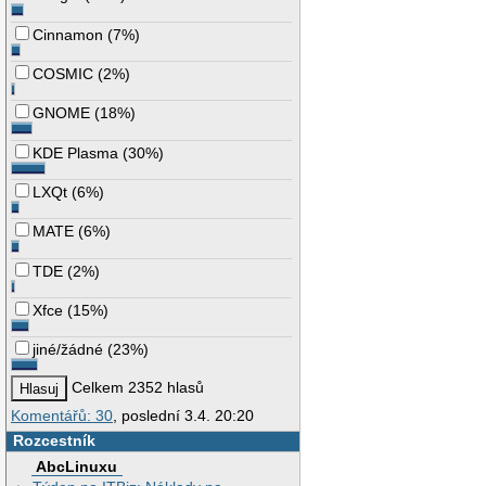
Cinnamon
(
7%
)
COSMIC
(
2%
)
GNOME
(
18%
)
KDE Plasma
(
30%
)
LXQt
(
6%
)
MATE
(
6%
)
TDE
(
2%
)
Xfce
(
15%
)
jiné/žádné
(
23%
)
Celkem 2352 hlasů
Komentářů: 30
, poslední 3.4. 20:20
Rozcestník
AbcLinuxu