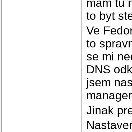
mam tu 
to byt st
Ve Fedor
to sprav
se mi ned
DNS odku
jsem nas
manager
Jinak pr
Nastaven