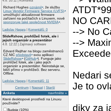
4.8. 20:11 | Komunita
ATDT*9
Richard Hughes
oznámil
, že službu
Linux Vendor Firmware Service (LVFS)
umožňující aktualizovat firmware
NO CAR
zařízení na počítačích s Linuxem, nově
sponzoruje také společnost NVIDIA
.
--> No Ca
Ladislav Hagara
|
Komentářů: 0
SlideRshow, prohlížeč fotek, ale i
--> Max
jejich organizér a prezentátor
4.8. 12:22 | Zajímavý software
Exceeded
Edvard Rejthar na blogu zaměstnanců
CZ.NIC
představil
svou aplikaci
SlideRshow
(
GitHub
). Funguje jako
prohlížeč fotek, ale i jako jejich
organizér a prezentátor. Neinstaluje se,
běží přímo v prohlížeči. Bez serveru.
Nedari se
Offline.
Ladislav Hagara
|
Komentářů: 11
Je to ov
Centrum
|
Napsat
|
Starší
Anketa
navrhněte »
Které desktopové prostředí na Linuxu
používáte?
diky za 
Budgie
(
10%
)