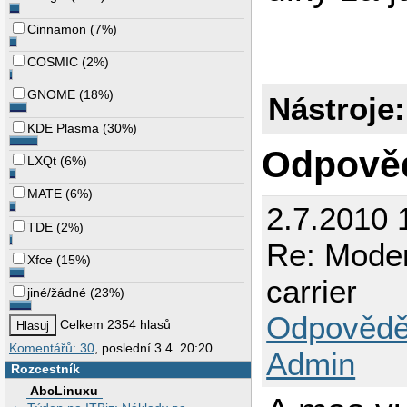
Cinnamon
(
7%
)
COSMIC
(
2%
)
GNOME
(
18%
)
Nástroje:
KDE Plasma
(
30%
)
Odpově
LXQt
(
6%
)
MATE
(
6%
)
2.7.2010 
TDE
(
2%
)
Re: Mode
Xfce
(
15%
)
carrier
jiné/žádné
(
23%
)
Odpovědě
Celkem 2354 hlasů
Komentářů: 30
, poslední 3.4. 20:20
Admin
Rozcestník
AbcLinuxu