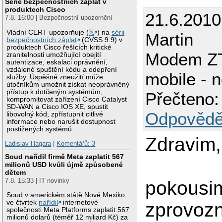
Série bezpečnostních záplat v
produktech Cisco
21.6.2010
7.8. 16:00 | Bezpečnostní upozornění
Vládní CERT upozorňuje (
𝕏
) na
sérii
Martin
bezpečnostních záplat
(CVSS 9.9) v
produktech Cisco řešících kritické
Modem ZT
zranitelnosti umožňující obejití
autentizace, eskalaci oprávnění,
vzdálené spuštění kódu a odepření
mobile - n
služby. Úspěšné zneužití může
útočníkům umožnit získat neoprávněný
přístup k dotčeným systémům,
Přečteno:
kompromitovat zařízení Cisco Catalyst
SD-WAN a Cisco IOS XE, spustit
Odpovědě
libovolný kód, zpřístupnit citlivé
informace nebo narušit dostupnost
postižených systémů.
Zdravim,
Ladislav Hagara
|
Komentářů: 3
Soud nařídil firmě Meta zaplatit 567
milionů USD kvůli újmě způsobené
dětem
7.8. 15:33 | IT novinky
pokousi
Soud v americkém státě Nové Mexiko
ve čtvrtek
nařídil
internetové
zprovozn
společnosti Meta Platforms zaplatit 567
milionů dolarů (téměř 12 miliard Kč) za