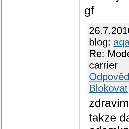
gf
26.7.201
blog:
aqa
Re: Mod
carrier
Odpověd
Blokovat
zdravim
takze d