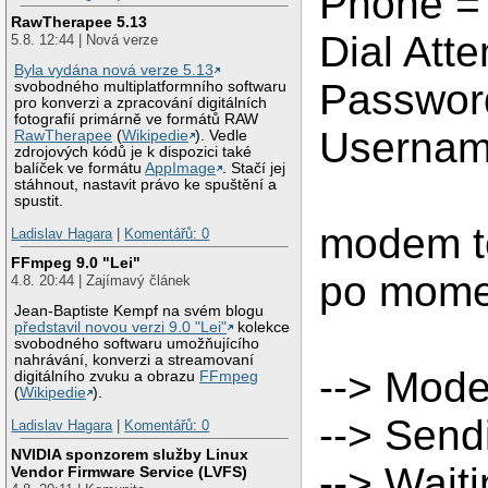
Phone =
RawTherapee 5.13
Dial Att
5.8. 12:44 | Nová verze
Byla vydána nová verze 5.13
Passwor
svobodného multiplatformního softwaru
pro konverzi a zpracování digitálních
fotografií primárně ve formátů RAW
Usernam
RawTherapee
(
Wikipedie
). Vedle
zdrojových kódů je k dispozici také
balíček ve formátu
AppImage
. Stačí jej
stáhnout, nastavit právo ke spuštění a
spustit.
modem to
Ladislav Hagara
|
Komentářů: 0
FFmpeg 9.0 "Lei"
po momen
4.8. 20:44 | Zajímavý článek
Jean-Baptiste Kempf na svém blogu
představil novou verzi 9.0 "Lei"
kolekce
svobodného softwaru umožňujícího
nahrávání, konverzi a streamovaní
--> Modem
digitálního zvuku a obrazu
FFmpeg
(
Wikipedie
).
--> Send
Ladislav Hagara
|
Komentářů: 0
NVIDIA sponzorem služby Linux
--> Waiti
Vendor Firmware Service (LVFS)