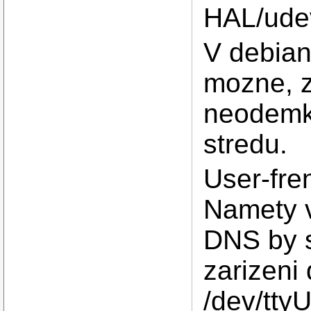
HAL/udev
V debian
mozne, z
neodemkl
stredu.
User-fre
Namety v
DNS by s
zarizeni 
/dev/tty