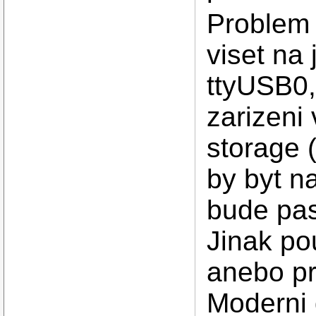
Problem 
viset na 
ttyUSB0,.
zarizen
storage 
by byt n
bude pa
Jinak po
anebo pr
Moderni 