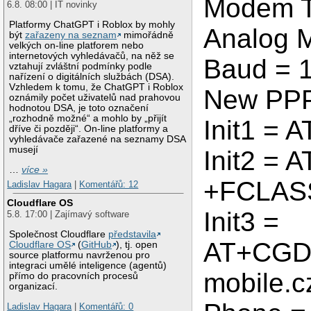
Modem T
6.8. 08:00 | IT novinky
Platformy ChatGPT i Roblox by mohly
Analog 
být
zařazeny na seznam
mimořádně
velkých on-line platforem nebo
internetových vyhledávačů, na něž se
Baud = 
vztahují zvláštní podmínky podle
nařízení o digitálních službách (DSA).
Vzhledem k tomu, že ChatGPT i Roblox
New PPP
oznámily počet uživatelů nad prahovou
hodnotou DSA, je toto označení
„rozhodně možné“ a mohlo by „přijít
Init1 = A
dříve či později“. On-line platformy a
vyhledávače zařazené na seznamy DSA
musejí
Init2 =
…
více »
+FCLAS
Ladislav Hagara
|
Komentářů: 12
Cloudflare OS
Init3 =
5.8. 17:00 | Zajímavý software
Společnost Cloudflare
představila
AT+CGDCO
Cloudflare OS
(
GitHub
), tj. open
source platformu navrženou pro
integraci umělé inteligence (agentů)
mobile.c
přímo do pracovních procesů
organizací.
Ladislav Hagara
|
Komentářů: 0