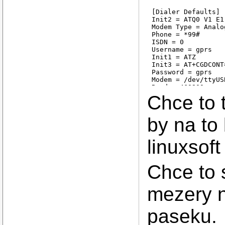
[Dialer Defaults]

Init2 = ATQ0 V1 E1
Modem Type = Analo
Phone = *99#

ISDN = 0

Username = gprs

Init1 = ATZ

Init3 = AT+CGDCONT
Password = gprs

Modem = /dev/ttyUSB
Baud = 460800

Dial Command = ATDT
Chce to 
Stupid Mode = 1

Auto DNS = Off

DNS = 62.141.0.1

by na to 
linuxsof
Chce to 
mezery n
paseku.