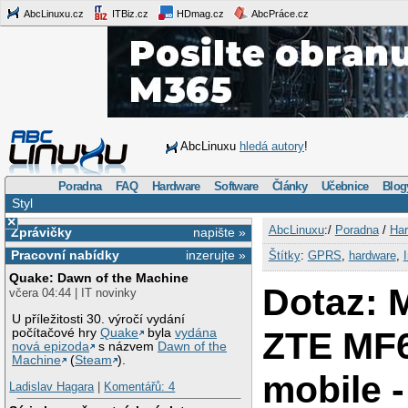
AbcLinuxu.cz
ITBiz.cz
HDmag.cz
AbcPráce.cz
AbcLinuxu
hledá autory
!
Poradna
FAQ
Hardware
Software
Články
Učebnice
Blog
Styl
×
AbcLinuxu
:/
Poradna
/
Har
Zprávičky
napište »
Pracovní nabídky
inzerujte »
Štítky
:
GPRS
,
hardware
,
Quake: Dawn of the Machine
Dotaz:
včera 04:44 | IT novinky
U příležitosti 30. výročí vydání
ZTE MF6
počítačové hry
Quake
byla
vydána
nová epizoda
s názvem
Dawn of the
Machine
(
Steam
).
mobile -
Ladislav Hagara
|
Komentářů: 4