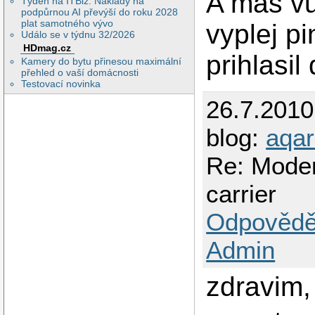
A mas vu
Týden na ITBiz: Náklady na
podpůrnou AI převýší do roku 2028
plat samotného vývo
vyplej p
Událo se v týdnu 32/2026
HDmag.cz
prihlasil
Kamery do bytu přinesou maximální
přehled o vaší domácnosti
Testovací novinka
26.7.201
blog:
aqa
Re: Mode
carrier
Odpovědě
Admin
zdravim,