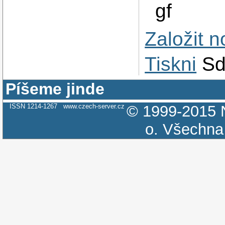
gf
Založit 
Tiskni
Sd
Píšeme jinde
ISSN 1214-1267
www.czech-server.cz
© 1999-2015
o.
Všechna 