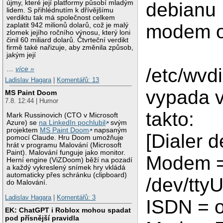
újmy, které její platformy působí mladým
debianu 
lidem. S přihlédnutím k dřívějšímu
verdiktu tak má společnost celkem
modem od
zaplatit 942 milionů dolarů, což je malý
zlomek jejího ročního výnosu, který loni
činil 60 miliard dolarů. Čtvrteční verdikt
firmě také nařizuje, aby změnila způsob,
jakým její
/etc/wvdi
…
více »
Ladislav Hagara
|
Komentářů: 13
vypada v 
MS Paint Doom
7.8. 12:44 | Humor
takto:
Mark Russinovich (CTO v Microsoft
Azure) se
na LinkedIn pochlubil
svým
projektem
MS Paint Doom
napsaným
[Dialer d
pomocí Claude. Hru Doom umožňuje
hrát v programu Malování (Microsoft
Paint). Malování funguje jako monitor.
Modem 
Herní engine (ViZDoom) běží na pozadí
a každý vykreslený snímek hry vkládá
automaticky přes schránku (clipboard)
/dev/tty
do Malování.
Ladislav Hagara
|
Komentářů: 3
ISDN = 
EK: ChatGPT i Roblox mohou spadat
pod přísnější pravidla