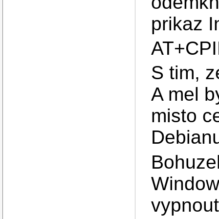
odemkne
prikaz I
AT+CPI
S tim, z
A mel b
misto ce
Debianu
Bohuzel
Windows
vypnout