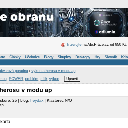
Inzerujte
na AbcPráce.cz od 950 Kč
are
Články
Učebnice
Blogy
Skupiny
Desktopy
Hry
Slovník
Kdo
dwarová poradna
/
vykon atherosu v modu ap
mou
,
POWER
,
problém
,
sítě
,
výkon
Upravit
therosu v modu ap
 skóre: 25 | blog:
heydax
| Klasterec N/O
ap
karta