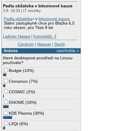
Padla obžaloba v bitcoinové kauze
3.8. 16:33 | IT novinky
Padla obžaloba
v
bitcoinové kauze
.
Státní zástupkyně chce pro Blažka 6,5
roku vězení, pro Titze 8 let.
Ladislav Hagara
|
Komentářů: 3
Centrum
|
Napsat
|
Starší
Anketa
navrhněte »
Které desktopové prostředí na Linuxu
používáte?
Budgie
(
10%
)
Cinnamon
(
7%
)
COSMIC
(
2%
)
GNOME
(
18%
)
KDE Plasma
(
30%
)
LXQt
(
6%
)