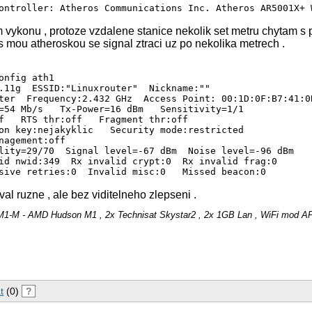
 vykonu , protoze vzdalene stanice nekolik set metru chytam s
 mou atheroskou se signal ztraci uz po nekolika metrech .
onfig ath1

.11g  ESSID:"Linuxrouter"  Nickname:""

ter  Frequency:2.432 GHz  Access Point: 00:1D:0F:B7:41:0B
=54 Mb/s   Tx-Power=16 dBm   Sensitivity=1/1  

f   RTS thr:off   Fragment thr:off

on key:nejakyklic   Security mode:restricted

nagement:off

lity=29/70  Signal level=-67 dBm  Noise level=-96 dBm

id nwid:349  Rx invalid crypt:0  Rx invalid frag:0

al ruzne , ale bez viditelneho zlepseni .
M1​-M ​- AMD Hudson M1 , 2x Technisat Skystar2 , 2x 1GB Lan , WiFi mod A
t
(0)
?