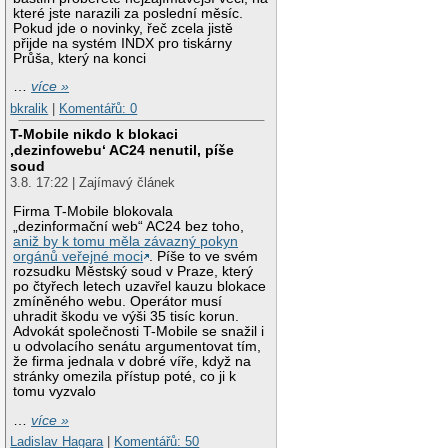
které jste narazili za poslední měsíc.
Pokud jde o novinky, řeč zcela jistě
přijde na systém INDX pro tiskárny
Průša, který na konci
…
více »
bkralik
|
Komentářů: 0
T-Mobile nikdo k blokaci
‚dezinfowebu‘ AC24 nenutil, píše
soud
3.8. 17:22 | Zajímavý článek
Firma T-Mobile blokovala
„dezinformační web“ AC24 bez toho,
aniž by k tomu měla závazný pokyn
orgánů veřejné moci
. Píše to ve svém
rozsudku Městský soud v Praze, který
po čtyřech letech uzavřel kauzu blokace
zmíněného webu. Operátor musí
uhradit škodu ve výši 35 tisíc korun.
Advokát společnosti T-Mobile se snažil i
u odvolacího senátu argumentovat tím,
že firma jednala v dobré víře, když na
stránky omezila přístup poté, co ji k
tomu vyzvalo
…
více »
Ladislav Hagara
|
Komentářů: 50