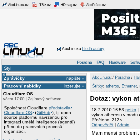
AbcLinuxu.cz
ITBiz.cz
HDmag.cz
AbcPráce.cz
AbcLinuxu
hledá autory
!
Poradna
FAQ
Hardware
Softw
Styl
×
AbcLinuxu
:/
Poradna
/
Har
Zprávičky
napište »
Pracovní nabídky
inzerujte »
Štítky
:
atheros
,
Ethernet
,
Cloudflare OS
Dotaz: vykon a
včera 17:00 | Zajímavý software
Společnost Cloudflare
představila
18.7.2010 16:53
petka
|
Cloudflare OS
(
GitHub
), tj. open
vykon atherosu v modu 
source platformu navrženou pro
Přečteno: 212×
integraci umělé inteligence (agentů)
Odpovědět
|
Admin
přímo do pracovních procesů
organizací.
Mam mensi problem , 