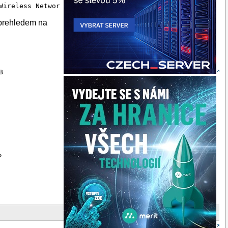
 prehledem na
   

P