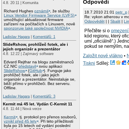
Odpovědi
4.8. 20:11 | Komunita
Richard Hughes
oznámil
, že službu
18.7.2010 21:01
petr_p
Linux Vendor Firmware Service (LVFS)
Re: vykon atherosu v m
umožňující aktualizovat firmware
Odpovědět
| |
Sbalit
|
Li
zařízení na počítačích s Linuxem, nově
sponzoruje také společnost NVIDIA
.
Přečtěte si o
omezení 
kód regionu, který ofi
Ladislav Hagara
|
Komentářů: 1
umí „oficiálně“.) Jed
SlideRshow, prohlížeč fotek, ale i
pokud se nemýlím, na
jejich organizér a prezentátor
4.8. 12:22 | Zajímavý software
Založit nové vlákno
•
Edvard Rejthar na blogu zaměstnanců
Tiskni
Sdílej:
CZ.NIC
představil
svou aplikaci
SlideRshow
(
GitHub
). Funguje jako
prohlížeč fotek, ale i jako jejich
organizér a prezentátor. Neinstaluje se,
běží přímo v prohlížeči. Bez serveru.
Offline.
Ladislav Hagara
|
Komentářů: 3
Kermit má 45 let. Vydán C-Kermit 11
4.8. 11:44 | Nová verze
Kermit
, tj. protokol pro přenos souborů,
vznikl před 45 lety
. Při této příležitosti
byla po 15 letech od vydání poslední