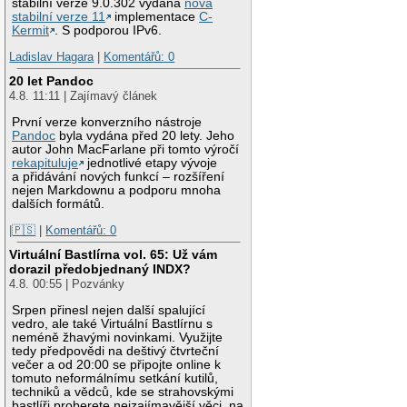
stabilní verze 9.0.302 vydána
nová
stabilní verze 11
implementace
C-
Kermit
. S podporou IPv6.
Ladislav Hagara
|
Komentářů: 0
20 let Pandoc
4.8. 11:11 | Zajímavý článek
První verze konverzního nástroje
Pandoc
byla vydána před 20 lety. Jeho
autor John MacFarlane při tomto výročí
rekapituluje
jednotlivé etapy vývoje
a přidávání nových funkcí – rozšíření
nejen Markdownu a podporu mnoha
dalších formátů.
|🇵🇸
|
Komentářů: 0
Virtuální Bastlírna vol. 65: Už vám
dorazil předobjednaný INDX?
4.8. 00:55 | Pozvánky
Srpen přinesl nejen další spalující
vedro, ale také Virtuální Bastlírnu s
neméně žhavými novinkami. Využijte
tedy předpovědi na deštivý čtvrteční
večer a od 20:00 se připojte online k
tomuto neformálnímu setkání kutilů,
techniků a vědců, kde se strahovskými
bastlíři proberete nejzajímavější věci, na