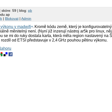
| skóre: 59 | blog:
pb
odu ap
nk
|
Blokovat
|
Admin
výkonu v madwifi
. Kromě kódu země, který je konfigurovatelný
ciálně měnitelný není. (Nyní již inzerují nástroj ar5k pro linux, n
nou se mi do ruky dostala karta, která měla region nastavený na 
 rozdíl od ETSI představuje v 2,4 GHz pouhou pětinu výkonu.
Nahoru