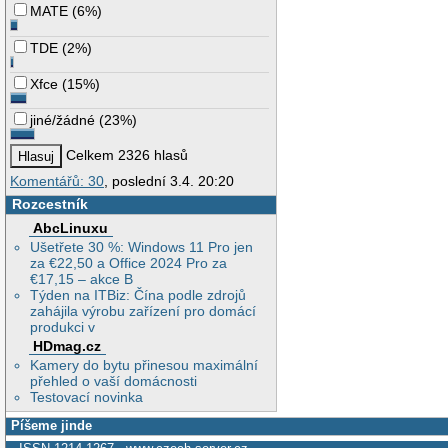
MATE
(
6%
)
TDE
(
2%
)
Xfce
(
15%
)
jiné/žádné
(
23%
)
Celkem 2326 hlasů
Komentářů: 30
, poslední 3.4. 20:20
Rozcestník
AbcLinuxu
Ušetřete 30 %: Windows 11 Pro jen
za €22,50 a Office 2024 Pro za
€17,15 – akce B
Týden na ITBiz: Čína podle zdrojů
zahájila výrobu zařízení pro domácí
produkci v
HDmag.cz
Kamery do bytu přinesou maximální
přehled o vaší domácnosti
Testovací novinka
Píšeme jinde