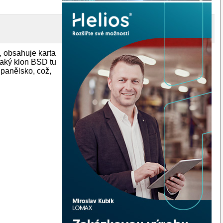
, obsahuje karta
ějaký klon BSD tu
Španělsko, což,