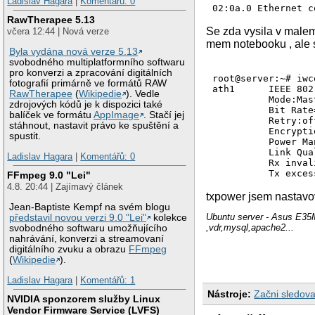
Ladislav Hagara
|
Komentářů: 0
RawTherapee 5.13
Se zda vysila v malem
včera 12:44 | Nová verze
mem notebooku , ale s
Byla vydána nová verze 5.13
svobodného multiplatformního softwaru
pro konverzi a zpracování digitálních
root@server:~# iwc
fotografií primárně ve formátů RAW
ath1      IEEE 802
RawTherapee
(
Wikipedie
). Vedle
          Mode:Mas
zdrojových kódů je k dispozici také
          Bit Rate
balíček ve formátu
AppImage
. Stačí jej
          Retry:of
stáhnout, nastavit právo ke spuštění a
          Encrypti
spustit.
          Power Ma
          Link Qua
Ladislav Hagara
|
Komentářů: 0
          Rx inval
FFmpeg 9.0 "Lei"
4.8. 20:44 | Zajímavý článek
txpower jsem nastavov
Jean-Baptiste Kempf na svém blogu
Ubuntu server - Asus E35
představil novou verzi 9.0 "Lei"
kolekce
,vdr,mysql,apache2...
svobodného softwaru umožňujícího
nahrávání, konverzi a streamovaní
digitálního zvuku a obrazu
FFmpeg
(
Wikipedie
).
Ladislav Hagara
|
Komentářů: 1
Nástroje:
Začni sledova
NVIDIA sponzorem služby Linux
Vendor Firmware Service (LVFS)