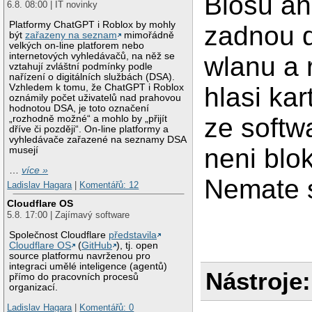
Biosu a
6.8. 08:00 | IT novinky
Platformy ChatGPT i Roblox by mohly
zadnou d
být
zařazeny na seznam
mimořádně
velkých on-line platforem nebo
internetových vyhledávačů, na něž se
wlanu a r
vztahují zvláštní podmínky podle
nařízení o digitálních službách (DSA).
Vzhledem k tomu, že ChatGPT i Roblox
hlasi kar
oznámily počet uživatelů nad prahovou
hodnotou DSA, je toto označení
ze softw
„rozhodně možné“ a mohlo by „přijít
dříve či později“. On-line platformy a
vyhledávače zařazené na seznamy DSA
neni blo
musejí
…
více »
Nemate s
Ladislav Hagara
|
Komentářů: 12
Cloudflare OS
5.8. 17:00 | Zajímavý software
Společnost Cloudflare
představila
Cloudflare OS
(
GitHub
), tj. open
source platformu navrženou pro
integraci umělé inteligence (agentů)
Nástroje:
přímo do pracovních procesů
organizací.
Ladislav Hagara
|
Komentářů: 0