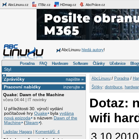
AbcLinuxu.cz
ITBiz.cz
HDmag.cz
AbcPráce.cz
AbcLinuxu
hledá autory
!
Poradna
FAQ
Hardware
Software
Články
Učebnice
Blog
Styl
×
AbcLinuxu
:/
Poradna
/
Har
Zprávičky
napište »
Pracovní nabídky
inzerujte »
Štítky
:
distribuce
,
hardwar
Quake: Dawn of the Machine
Dotaz: 
včera 04:44 | IT novinky
U příležitosti 30. výročí vydání
wifi har
počítačové hry
Quake
byla
vydána
nová epizoda
s názvem
Dawn of the
Machine
(
Steam
).
Ladislav Hagara
|
Komentářů: 4
3.10.2010