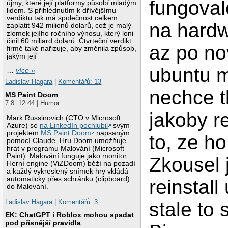
fungovalo
újmy, které její platformy působí mladým
lidem. S přihlédnutím k dřívějšímu
verdiktu tak má společnost celkem
na hardw
zaplatit 942 milionů dolarů, což je malý
zlomek jejího ročního výnosu, který loni
činil 60 miliard dolarů. Čtvrteční verdikt
az po no
firmě také nařizuje, aby změnila způsob,
jakým její
ubuntu m
…
více »
Ladislav Hagara
|
Komentářů: 13
nechce t
MS Paint Doom
7.8. 12:44 | Humor
jakoby r
Mark Russinovich (CTO v Microsoft
Azure) se
na LinkedIn pochlubil
svým
projektem
MS Paint Doom
napsaným
to, ze h
pomocí Claude. Hru Doom umožňuje
hrát v programu Malování (Microsoft
Paint). Malování funguje jako monitor.
Zkousel 
Herní engine (ViZDoom) běží na pozadí
a každý vykreslený snímek hry vkládá
automaticky přes schránku (clipboard)
reinstall
do Malování.
Ladislav Hagara
|
Komentářů: 3
stale to
EK: ChatGPT i Roblox mohou spadat
pod přísnější pravidla