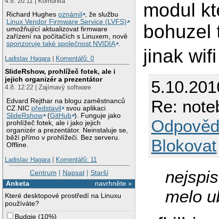
4.8. 20:11 | Komunita
modul kt
Richard Hughes
oznámil
, že službu
Linux Vendor Firmware Service (LVFS)
bohuzel 
umožňující aktualizovat firmware
zařízení na počítačích s Linuxem, nově
sponzoruje také společnost NVIDIA
.
jinak wif
Ladislav Hagara
|
Komentářů: 0
SlideRshow, prohlížeč fotek, ale i
jejich organizér a prezentátor
5.10.201
4.8. 12:22 | Zajímavý software
Re: note
Edvard Rejthar na blogu zaměstnanců
CZ.NIC
představil
svou aplikaci
SlideRshow
(
GitHub
). Funguje jako
Odpověd
prohlížeč fotek, ale i jako jejich
organizér a prezentátor. Neinstaluje se,
běží přímo v prohlížeči. Bez serveru.
Blokovat
Offline.
Ladislav Hagara
|
Komentářů: 11
nejspis
Centrum
|
Napsat
|
Starší
Anketa
navrhněte »
melo u
Které desktopové prostředí na Linuxu
používáte?
Budgie
(
10%
)