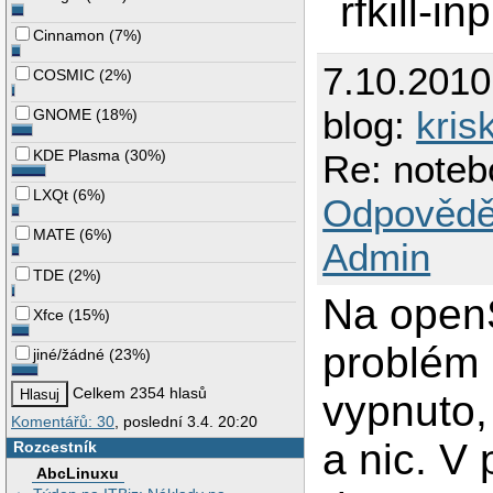
rfkill-in
Cinnamon
(
7%
)
7.10.201
COSMIC
(
2%
)
blog:
kris
GNOME
(
18%
)
KDE Plasma
(
30%
)
Re: noteb
LXQt
(
6%
)
Odpovědě
MATE
(
6%
)
Admin
TDE
(
2%
)
Na open
Xfce
(
15%
)
problém 
jiné/žádné
(
23%
)
Celkem 2354 hlasů
vypnuto,
Komentářů: 30
, poslední 3.4. 20:20
a nic. V 
Rozcestník
AbcLinuxu