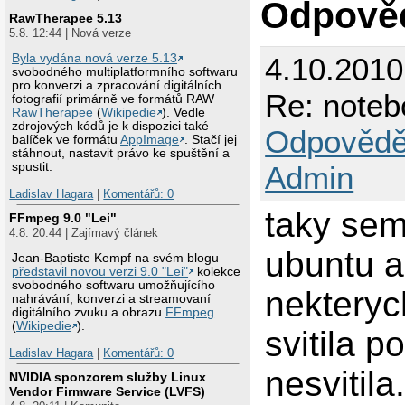
Odpově
RawTherapee 5.13
5.8. 12:44 | Nová verze
4.10.2010
Byla vydána nová verze 5.13
svobodného multiplatformního softwaru
pro konverzi a zpracování digitálních
Re: noteb
fotografií primárně ve formátů RAW
RawTherapee
(
Wikipedie
). Vedle
zdrojových kódů je k dispozici také
Odpovědě
balíček ve formátu
AppImage
. Stačí jej
stáhnout, nastavit právo ke spuštění a
Admin
spustit.
Ladislav Hagara
|
Komentářů: 0
taky sem
FFmpeg 9.0 "Lei"
4.8. 20:44 | Zajímavý článek
ubuntu a
Jean-Baptiste Kempf na svém blogu
představil novou verzi 9.0 "Lei"
kolekce
svobodného softwaru umožňujícího
nekteryc
nahrávání, konverzi a streamovaní
digitálního zvuku a obrazu
FFmpeg
(
Wikipedie
).
svitila 
Ladislav Hagara
|
Komentářů: 0
nesvitila
NVIDIA sponzorem služby Linux
Vendor Firmware Service (LVFS)