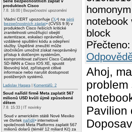
Série bezpečnostních záplat v
produktech Cisco
homonym
7.8. 16:00 | Bezpečnostní upozornění
notebook 
Vládní CERT upozorňuje (
𝕏
) na
sérii
bezpečnostních záplat
(CVSS 9.9) v
produktech Cisco řešících kritické
block
zranitelnosti umožňující obejití
autentizace, eskalaci oprávnění,
Přečteno:
vzdálené spuštění kódu a odepření
služby. Úspěšné zneužití může
útočníkům umožnit získat neoprávněný
Odpovědě
přístup k dotčeným systémům,
kompromitovat zařízení Cisco Catalyst
SD-WAN a Cisco IOS XE, spustit
Ahoj, m
libovolný kód, zpřístupnit citlivé
informace nebo narušit dostupnost
postižených systémů.
problem
Ladislav Hagara
|
Komentářů: 2
Soud nařídil firmě Meta zaplatit 567
noteboo
milionů USD kvůli újmě způsobené
dětem
Pavilion
7.8. 15:33 | IT novinky
Soud v americkém státě Nové Mexiko
Doposav
ve čtvrtek
nařídil
internetové
společnosti Meta Platforms zaplatit 567
milionů dolarů (téměř 12 miliard Kč) za