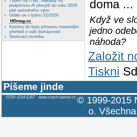
doma ...
Týden na ITBiz: Náklady na
podpůrnou AI převýší do roku 2028
plat samotného vývo
Událo se v týdnu 32/2026
Když ve s
HDmag.cz
Kamery do bytu přinesou maximální
jedno odeb
přehled o vaší domácnosti
Testovací novinka
náhoda?
Založit 
Tiskni
Sd
Píšeme jinde
ISSN 1214-1267
www.czech-server.cz
© 1999-2015
o.
Všechna 