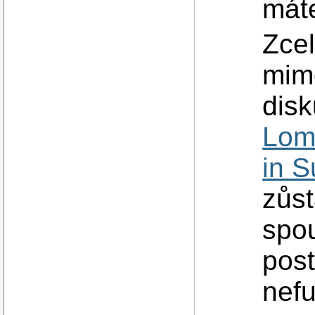
máte
Zcel
mim
disk
Lom
in 
zůst
spou
post
nefu