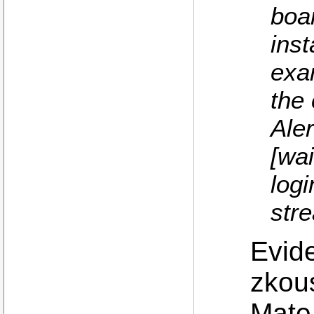
boar
inst
exa
the
Ale
[wai
logi
str
Evide
zkous
Mate