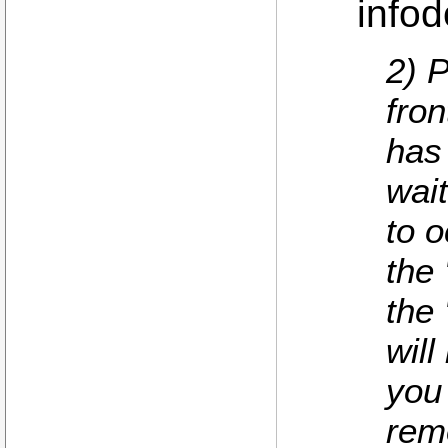
infod
2) 
fro
has
wait
to 
the 
the 
will
you
rem