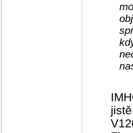
mo
obj
sp
kd
neo
na
IMHO
jist
V120