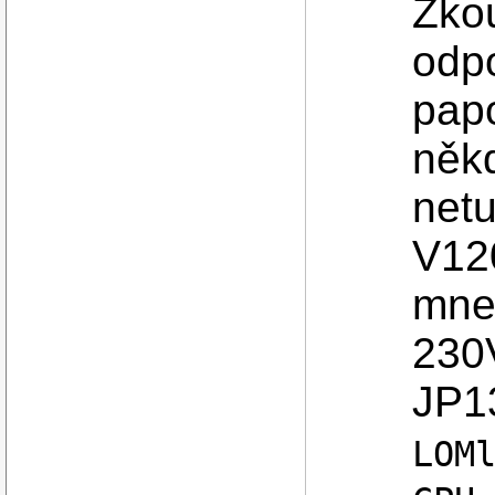
Zkou
odp
papo
někd
netu
V12
mne 
230
JP1
LOM