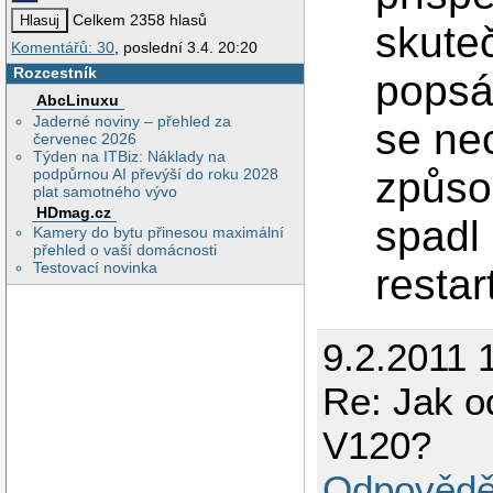
Celkem 2358 hlasů
skute
Komentářů: 30
, poslední 3.4. 20:20
Rozcestník
popsá
AbcLinuxu
Jaderné noviny – přehled za
se ne
červenec 2026
Týden na ITBiz: Náklady na
způso
podpůrnou AI převýší do roku 2028
plat samotného vývo
HDmag.cz
spadl
Kamery do bytu přinesou maximální
přehled o vaší domácnosti
Testovací novinka
restar
9.2.2011 
Re: Jak 
V120?
Odpovědě