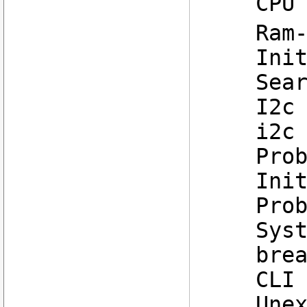
CPU
Ram
Ini
Sea
I2c
i2c
Pro
Ini
Pro
Sys
bre
CLI
Une