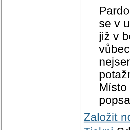
Pardon
se v 
již v
vůbec
nejse
potaž
Místo
popsa
Založit 