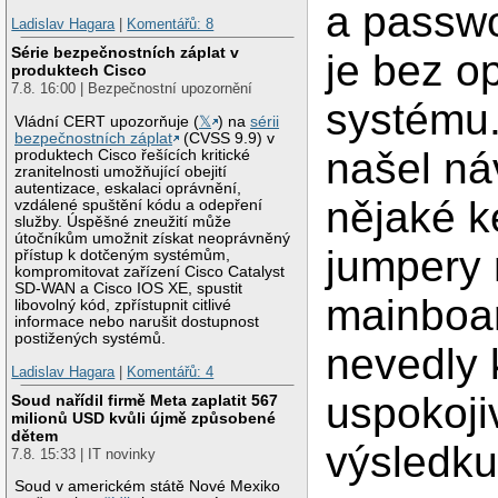
a passwo
Ladislav Hagara
|
Komentářů: 8
Série bezpečnostních záplat v
je bez o
produktech Cisco
7.8. 16:00 | Bezpečnostní upozornění
systému
Vládní CERT upozorňuje (
𝕏
) na
sérii
bezpečnostních záplat
(CVSS 9.9) v
našel ná
produktech Cisco řešících kritické
zranitelnosti umožňující obejití
autentizace, eskalaci oprávnění,
nějaké k
vzdálené spuštění kódu a odepření
služby. Úspěšné zneužití může
útočníkům umožnit získat neoprávněný
jumpery
přístup k dotčeným systémům,
kompromitovat zařízení Cisco Catalyst
SD-WAN a Cisco IOS XE, spustit
mainboar
libovolný kód, zpřístupnit citlivé
informace nebo narušit dostupnost
postižených systémů.
nevedly 
Ladislav Hagara
|
Komentářů: 4
uspokoj
Soud nařídil firmě Meta zaplatit 567
milionů USD kvůli újmě způsobené
dětem
výsledku
7.8. 15:33 | IT novinky
Soud v americkém státě Nové Mexiko