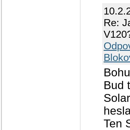
10.2.
Re: J
V120
Odpo
Bloko
Bohuz
Bud t
Sola
hesla
Ten 