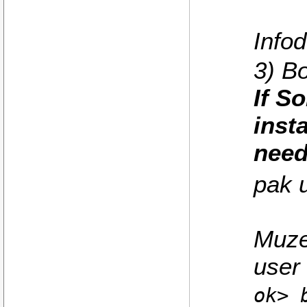
Info
3) Bo
If So
inst
need 
pak 
Muze
user
ok> 