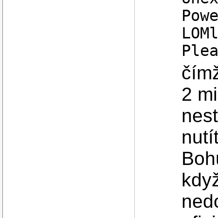
Pow
LOM
Ple
čímž
2 mi
nest
nutí
Bohu
když
nedo