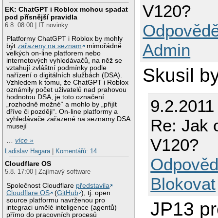
V120?
EK: ChatGPT i Roblox mohou spadat
pod přísnější pravidla
Odpovědě
6.8. 08:00 | IT novinky
Platformy ChatGPT i Roblox by mohly
Admin
být
zařazeny na seznam
mimořádně
velkých on-line platforem nebo
internetových vyhledávačů, na něž se
vztahují zvláštní podmínky podle
Skusil b
nařízení o digitálních službách (DSA).
Vzhledem k tomu, že ChatGPT i Roblox
oznámily počet uživatelů nad prahovou
hodnotou DSA, je toto označení
9.2.2011
„rozhodně možné“ a mohlo by „přijít
dříve či později“. On-line platformy a
vyhledávače zařazené na seznamy DSA
Re: Jak
musejí
V120?
…
více »
Ladislav Hagara
|
Komentářů: 14
Odpověd
Cloudflare OS
5.8. 17:00 | Zajímavý software
Blokovat
Společnost Cloudflare
představila
Cloudflare OS
(
GitHub
), tj. open
source platformu navrženou pro
JP13 pr
integraci umělé inteligence (agentů)
přímo do pracovních procesů