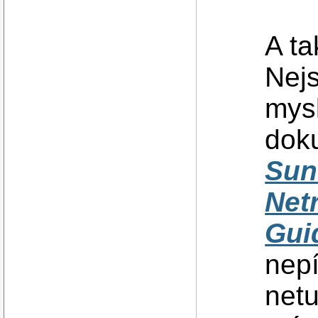
A ta
Nejs
mysl
doku
Sun
Net
Gui
nepí
netu