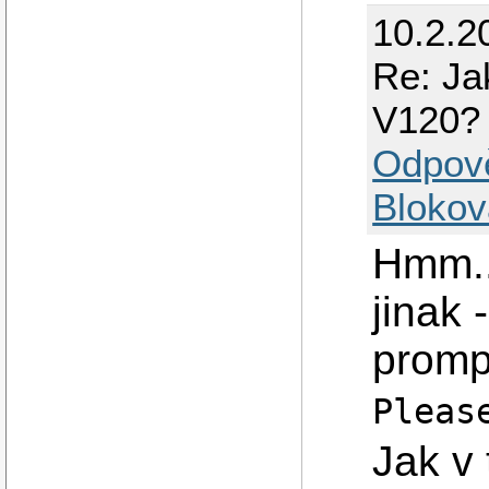
10.2.2
Re: Ja
V120?
Odpov
Blokov
Hmm..
jinak 
promp
Pleas
Jak v 