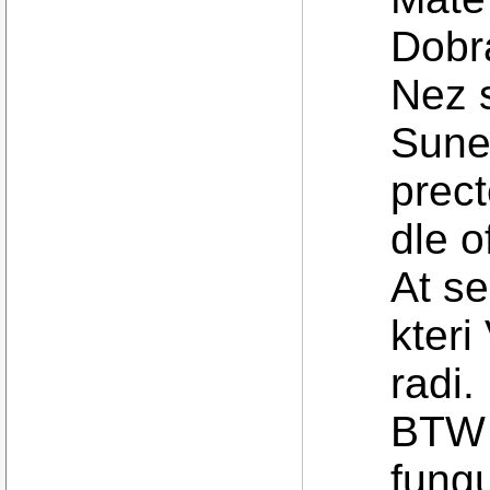
Dobr
Nez s
Sune
prect
dle o
At se
kter
radi.
BTW 
fungu