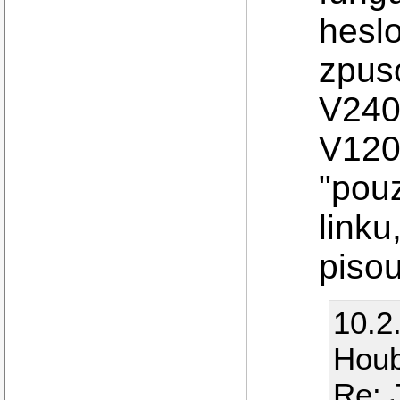
hesl
zpus
V240
V120
"pouz
linku
pisou
10.2
Hou
Re: 