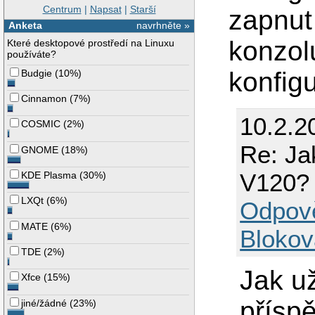
Centrum
|
Napsat
|
Starší
zapnut
Anketa
navrhněte »
konzolu
Které desktopové prostředí na Linuxu
používáte?
konfigu
Budgie
(
10%
)
Cinnamon
(
7%
)
10.2.2
COSMIC
(
2%
)
Re: Ja
GNOME
(
18%
)
V120?
KDE Plasma
(
30%
)
LXQt
(
6%
)
Odpov
MATE
(
6%
)
Blokov
TDE
(
2%
)
Jak u
Xfce
(
15%
)
přísp
jiné/žádné
(
23%
)