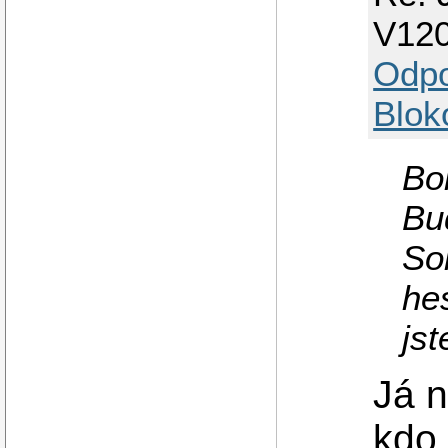
V12
Odp
Blok
Bo
Bu
So
he
jst
Já 
kdo 