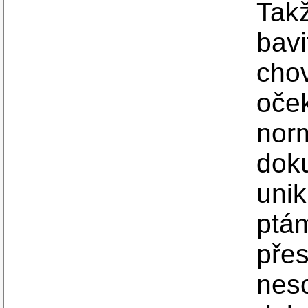
Tak
bavi
chov
oček
norm
dok
unik
ptá
přes
nesc