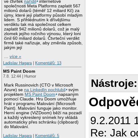
ve čtvrtek
nařídil
internetové
společnosti Meta Platforms zaplatit 567
milionů dolarů (téměř 12 miliard Kč) za
újmy, které její platformy působí mladým
lidem. S přihlédnutím k dřívějšímu
verdiktu tak má společnost celkem
zaplatit 942 milionů dolarů, což je malý
zlomek jejího ročního výnosu, který loni
činil 60 miliard dolarů. Čtvrteční verdikt
firmě také nařizuje, aby změnila způsob,
jakým její
…
více »
Ladislav Hagara
|
Komentářů: 13
MS Paint Doom
7.8. 12:44 | Humor
Nástroje:
Mark Russinovich (CTO v Microsoft
Azure) se
na LinkedIn pochlubil
svým
projektem
MS Paint Doom
napsaným
Odpově
pomocí Claude. Hru Doom umožňuje
hrát v programu Malování (Microsoft
Paint). Malování funguje jako monitor.
Herní engine (ViZDoom) běží na pozadí
9.2.2011 
a každý vykreslený snímek hry vkládá
automaticky přes schránku (clipboard)
do Malování.
Re: Jak 
Ladislav Hagara
|
Komentářů: 5