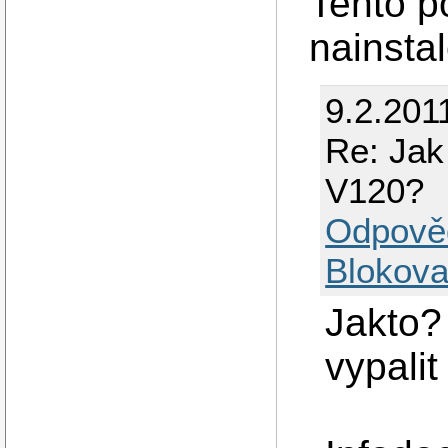
Tento p
nainsta
9.2.201
Re: Jak
V120?
Odpově
Blokova
Jakto?
vypali