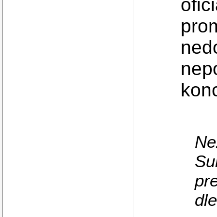
ofic
prom
nedo
nep
kon
Ne
Su
pr
dle