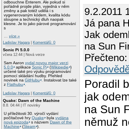
odbouchne Enterem. Ale pokud si
pořádně projde plán, vyjedná v něm
9.2.2011 
změny a pak totéž udělá i s
vygenerovaným kódem, kvalita kódu
stoupne a technický dluh naopak
Já pana 
klesne. Je to jako párové programování
s
Jak odem
…
více »
Ladislav Hagara
|
Komentářů: 0
na Sun Fi
Sonic Pi 5.0.0
Přečteno:
včera 12:44 | Nová verze
Sam Aaron
vydal novou major verzi
Odpovědě
5.0.0
aplikace
Sonic Pi
(
Wikipedie
)
určené také pro výuku programování
pomocí skládání hudby. Přehled
Poradil 
novinek na
GitHubu
. Instalovat lze také
z
Flathubu
.
jak ode
Ladislav Hagara
|
Komentářů: 0
Quake: Dawn of the Machine
na Sun F
8.8. 04:44 | IT novinky
U příležitosti 30. výročí vydání
počítačové hry
Quake
byla
vydána
němuž n
nová epizoda
s názvem
Dawn of the
Machine
(
Steam
).