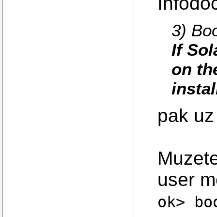
Infodo
3) Boo
If Sol
on th
instal
pak uz
Muzete
user 
ok> bo