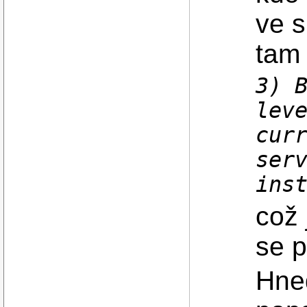
ve s
tam 
3) 
lev
cur
ser
ins
což 
se p
Hned