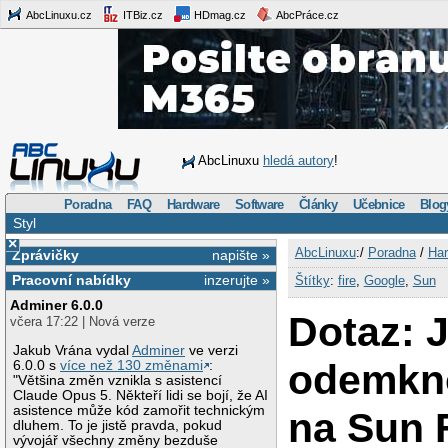
AbcLinuxu.cz
ITBiz.cz
HDmag.cz
AbcPráce.cz
AbcLinuxu
hledá autory
!
Poradna
FAQ
Hardware
Software
Články
Učebnice
Blog
Styl
×
AbcLinuxu
:/
Poradna
/
Har
Zprávičky
napište »
Pracovní nabídky
inzerujte »
Štítky
:
fire
,
Google
,
Sun
Adminer 6.0.0
Dotaz: 
včera 17:22 | Nová verze
Jakub Vrána vydal
Adminer
ve verzi
odemkn
6.0.0 s
více než 130 změnami
:
"Většina změn vznikla s asistencí
Claude Opus 5. Někteří lidi se bojí, že AI
asistence může kód zamořit technickým
na Sun 
dluhem. To je jistě pravda, pokud
vývojář všechny změny bezduše