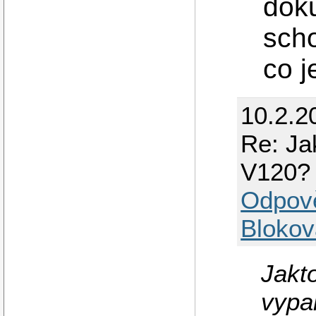
dok
sch
co j
10.2.2
Re: Ja
V120?
Odpov
Blokov
Jakt
vypa