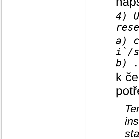
nap
4) 
res
a) 
i`/
b) 
k če
potř
Te
in
sta