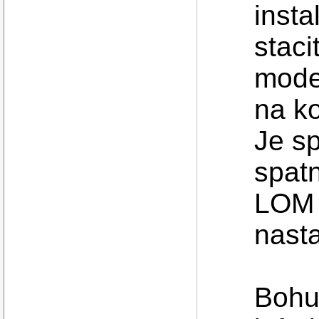
insta
staci
mode.
na k
Je s
spat
LOM 
nast
Bohuz