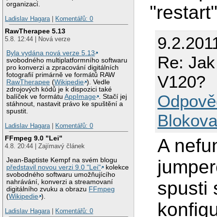
organizací.
"restart
Ladislav Hagara
|
Komentářů: 0
RawTherapee 5.13
9.2.201
5.8. 12:44 | Nová verze
Byla vydána nová verze 5.13
Re: Jak
svobodného multiplatformního softwaru
pro konverzi a zpracování digitálních
fotografií primárně ve formátů RAW
V120?
RawTherapee
(
Wikipedie
). Vedle
zdrojových kódů je k dispozici také
Odpově
balíček ve formátu
AppImage
. Stačí jej
stáhnout, nastavit právo ke spuštění a
spustit.
Blokova
Ladislav Hagara
|
Komentářů: 0
FFmpeg 9.0 "Lei"
A nefu
4.8. 20:44 | Zajímavý článek
Jean-Baptiste Kempf na svém blogu
jumper
představil novou verzi 9.0 "Lei"
kolekce
svobodného softwaru umožňujícího
spusti
nahrávání, konverzi a streamovaní
digitálního zvuku a obrazu
FFmpeg
(
Wikipedie
).
konfig
Ladislav Hagara
|
Komentářů: 0