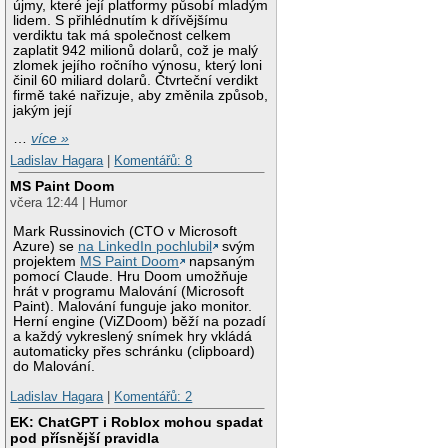
újmy, které její platformy působí mladým
lidem. S přihlédnutím k dřívějšímu
verdiktu tak má společnost celkem
zaplatit 942 milionů dolarů, což je malý
zlomek jejího ročního výnosu, který loni
činil 60 miliard dolarů. Čtvrteční verdikt
firmě také nařizuje, aby změnila způsob,
jakým její
…
více »
Ladislav Hagara
|
Komentářů: 8
MS Paint Doom
včera 12:44 | Humor
Mark Russinovich (CTO v Microsoft
Azure) se
na LinkedIn pochlubil
svým
projektem
MS Paint Doom
napsaným
pomocí Claude. Hru Doom umožňuje
hrát v programu Malování (Microsoft
Paint). Malování funguje jako monitor.
Herní engine (ViZDoom) běží na pozadí
a každý vykreslený snímek hry vkládá
automaticky přes schránku (clipboard)
do Malování.
Ladislav Hagara
|
Komentářů: 2
EK: ChatGPT i Roblox mohou spadat
pod přísnější pravidla