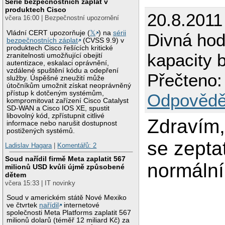
Série bezpečnostních záplat v
produktech Cisco
20.8.2011
včera 16:00 | Bezpečnostní upozornění
Vládní CERT upozorňuje (
𝕏
) na
sérii
Divná hod
bezpečnostních záplat
(CVSS 9.9) v
produktech Cisco řešících kritické
kapacity 
zranitelnosti umožňující obejití
autentizace, eskalaci oprávnění,
vzdálené spuštění kódu a odepření
Přečteno:
služby. Úspěšné zneužití může
útočníkům umožnit získat neoprávněný
přístup k dotčeným systémům,
Odpovědě
kompromitovat zařízení Cisco Catalyst
SD-WAN a Cisco IOS XE, spustit
libovolný kód, zpřístupnit citlivé
Zdravím,
informace nebo narušit dostupnost
postižených systémů.
se zeptat,
Ladislav Hagara
|
Komentářů: 2
Soud nařídil firmě Meta zaplatit 567
normální
milionů USD kvůli újmě způsobené
dětem
včera 15:33 | IT novinky
Soud v americkém státě Nové Mexiko
ve čtvrtek
nařídil
internetové
společnosti Meta Platforms zaplatit 567
milionů dolarů (téměř 12 miliard Kč) za