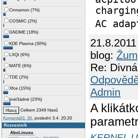
chargin
Cinnamon
(
7%
)
AC adap
COSMIC
(
2%
)
GNOME
(
18%
)
21.8.2011
KDE Plasma
(
30%
)
blog:
Žum
LXQt
(
6%
)
Re: Divná
MATE
(
6%
)
Odpovědě
TDE
(
2%
)
Xfce
(
15%
)
Admin
jiné/žádné
(
23%
)
A klikátk
Celkem 2349 hlasů
paramet
Komentářů: 30
, poslední 3.4. 20:20
Rozcestník
AbcLinuxu
KERNEL 