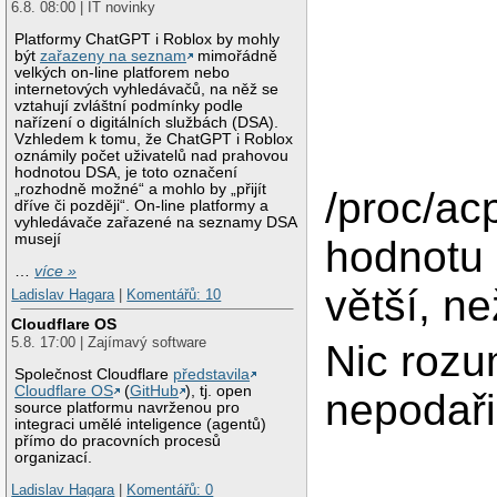
6.8. 08:00 | IT novinky
Platformy ChatGPT i Roblox by mohly
být
zařazeny na seznam
mimořádně
velkých on-line platforem nebo
internetových vyhledávačů, na něž se
vztahují zvláštní podmínky podle
nařízení o digitálních službách (DSA).
Vzhledem k tomu, že ChatGPT i Roblox
oznámily počet uživatelů nad prahovou
hodnotou DSA, je toto označení
„rozhodně možné“ a mohlo by „přijít
/proc/ac
dříve či později“. On-line platformy a
vyhledávače zařazené na seznamy DSA
musejí
hodnotu l
…
více »
větší, n
Ladislav Hagara
|
Komentářů: 10
Cloudflare OS
5.8. 17:00 | Zajímavý software
Nic rozu
Společnost Cloudflare
představila
Cloudflare OS
(
GitHub
), tj. open
nepodaři
source platformu navrženou pro
integraci umělé inteligence (agentů)
přímo do pracovních procesů
organizací.
Ladislav Hagara
|
Komentářů: 0