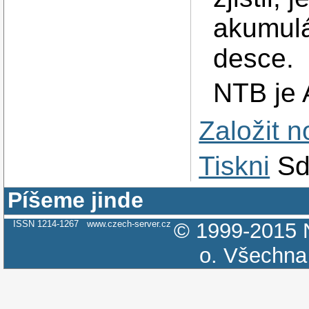
akumulá
desce.
NTB je 
Založit 
Tiskni
Sd
Píšeme jinde
ISSN 1214-1267
www.czech-server.cz
© 1999-2015
o.
Všechna 