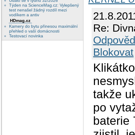
Událo se v týdnu 32/2026
Týden na ScienceMag.cz: Vylepšený
test nenašel žádný rozdíl mezi
21.8.201
vodíkem a antiv
HDmag.cz
Re: Divn
Kamery do bytu přinesou maximální
přehled o vaší domácnosti
Testovací novinka
Odpověd
Blokovat
Klikátko
nesmysl
takže u
po vyta
baterie
zjistil,