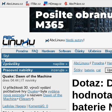
AbcLinuxu.cz
ITBiz.cz
HDmag.cz
AbcPráce.cz
AbcLinuxu
hledá autory
!
Poradna
FAQ
Hardware
Software
Články
Učebnice
Blog
Styl
×
AbcLinuxu
:/
Poradna
/
Har
Zprávičky
napište »
Pracovní nabídky
inzerujte »
Štítky
:
baterie
,
cat
Upr
Quake: Dawn of the Machine
Dotaz: 
dnes 04:44 | IT novinky
U příležitosti 30. výročí vydání
hodnota
počítačové hry
Quake
byla
vydána
nová epizoda
s názvem
Dawn of the
Machine
(
Steam
).
baterie
Ladislav Hagara
|
Komentářů: 0