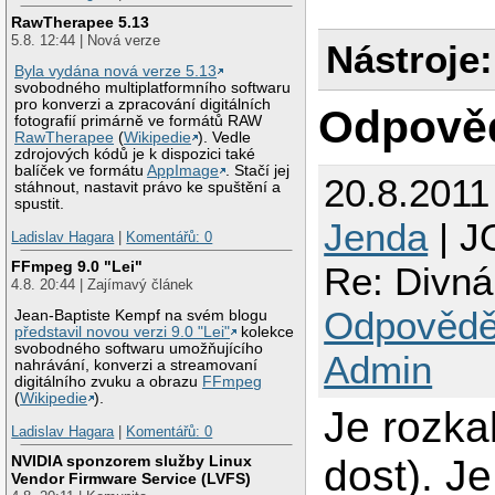
RawTherapee 5.13
5.8. 12:44 | Nová verze
Nástroje:
Byla vydána nová verze 5.13
svobodného multiplatformního softwaru
pro konverzi a zpracování digitálních
Odpově
fotografií primárně ve formátů RAW
RawTherapee
(
Wikipedie
). Vedle
zdrojových kódů je k dispozici také
balíček ve formátu
AppImage
. Stačí jej
20.8.2011
stáhnout, nastavit právo ke spuštění a
spustit.
Jenda
| J
Ladislav Hagara
|
Komentářů: 0
FFmpeg 9.0 "Lei"
Re: Divná
4.8. 20:44 | Zajímavý článek
Odpovědě
Jean-Baptiste Kempf na svém blogu
představil novou verzi 9.0 "Lei"
kolekce
svobodného softwaru umožňujícího
Admin
nahrávání, konverzi a streamovaní
digitálního zvuku a obrazu
FFmpeg
(
Wikipedie
).
Je rozka
Ladislav Hagara
|
Komentářů: 0
dost). Je
NVIDIA sponzorem služby Linux
Vendor Firmware Service (LVFS)