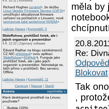
4.8. 20:11 | Komunita
měla by j
Richard Hughes
oznámil
, že službu
Linux Vendor Firmware Service (LVFS)
notebook
umožňující aktualizovat firmware
zařízení na počítačích s Linuxem, nově
sponzoruje také společnost NVIDIA
.
chcípnut
Ladislav Hagara
|
Komentářů: 0
SlideRshow, prohlížeč fotek, ale i
jejich organizér a prezentátor
20.8.201
4.8. 12:22 | Zajímavý software
Re: Divn
Edvard Rejthar na blogu zaměstnanců
CZ.NIC
představil
svou aplikaci
SlideRshow
(
GitHub
). Funguje jako
Odpověd
prohlížeč fotek, ale i jako jejich
organizér a prezentátor. Neinstaluje se,
běží přímo v prohlížeči. Bez serveru.
Blokovat
Offline.
Ladislav Hagara
|
Komentářů: 11
Tak ono
Centrum
|
Napsat
|
Starší
Anketa
navrhněte »
, protož
Které desktopové prostředí na Linuxu
používáte?
acpitoo
Budgie
(
10%
)