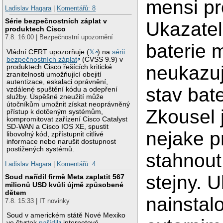
mensi pr
Ladislav Hagara
|
Komentářů: 8
Série bezpečnostních záplat v
Ukazatel
produktech Cisco
7.8. 16:00 | Bezpečnostní upozornění
baterie 
Vládní CERT upozorňuje (
𝕏
) na
sérii
bezpečnostních záplat
(CVSS 9.9) v
neukazu
produktech Cisco řešících kritické
zranitelnosti umožňující obejití
autentizace, eskalaci oprávnění,
stav bate
vzdálené spuštění kódu a odepření
služby. Úspěšné zneužití může
útočníkům umožnit získat neoprávněný
Zkousel 
přístup k dotčeným systémům,
kompromitovat zařízení Cisco Catalyst
SD-WAN a Cisco IOS XE, spustit
nejake 
libovolný kód, zpřístupnit citlivé
informace nebo narušit dostupnost
postižených systémů.
stahnout
Ladislav Hagara
|
Komentářů: 4
stejny. 
Soud nařídil firmě Meta zaplatit 567
milionů USD kvůli újmě způsobené
dětem
nainstal
7.8. 15:33 | IT novinky
Soud v americkém státě Nové Mexiko
ve čtvrtek
nařídil
internetové