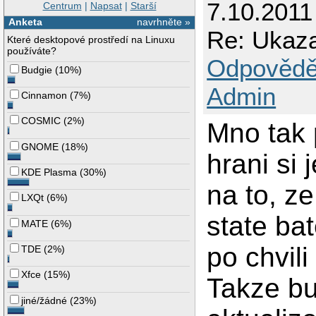
7.10.2011 
Centrum
|
Napsat
|
Starší
Anketa
navrhněte »
Re: Ukaza
Které desktopové prostředí na Linuxu
používáte?
Odpovědě
Budgie
(
10%
)
Admin
Cinnamon
(
7%
)
COSMIC
(
2%
)
Mno tak 
GNOME
(
18%
)
hrani si 
KDE Plasma
(
30%
)
na to, z
LXQt
(
6%
)
state bat
MATE
(
6%
)
po chvili
TDE
(
2%
)
Xfce
(
15%
)
Takze b
jiné/žádné
(
23%
)