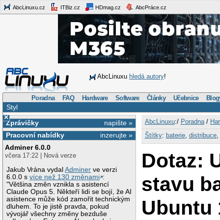
AbcLinuxu.cz
ITBiz.cz
HDmag.cz
AbcPráce.cz
AbcLinuxu
hledá autory
!
Poradna
FAQ
Hardware
Software
Články
Učebnice
Blog
Styl
×
AbcLinuxu
:/
Poradna
/
Har
Zprávičky
napište »
Pracovní nabídky
inzerujte »
Štítky
:
baterie
,
distribuce
Adminer 6.0.0
Dotaz: 
včera 17:22 | Nová verze
Jakub Vrána vydal
Adminer
ve verzi
stavu ba
6.0.0 s
více než 130 změnami
:
"Většina změn vznikla s asistencí
Claude Opus 5. Někteří lidi se bojí, že AI
asistence může kód zamořit technickým
Ubuntu 
dluhem. To je jistě pravda, pokud
vývojář všechny změny bezduše