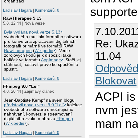
organizací.
supporte
Ladislav Hagara
|
Komentářů: 0
RawTherapee 5.13
5.8. 12:44 | Nová verze
7.10.2011
Byla vydána nová verze 5.13
svobodného multiplatformního softwaru
Re: Ukaz
pro konverzi a zpracování digitálních
fotografií primárně ve formátů RAW
RawTherapee
(
Wikipedie
). Vedle
11.04
zdrojových kódů je k dispozici také
balíček ve formátu
AppImage
. Stačí jej
Odpověd
stáhnout, nastavit právo ke spuštění a
spustit.
Blokovat
Ladislav Hagara
|
Komentářů: 0
FFmpeg 9.0 "Lei"
4.8. 20:44 | Zajímavý článek
ACPI is
Jean-Baptiste Kempf na svém blogu
představil novou verzi 9.0 "Lei"
kolekce
nvm jest
svobodného softwaru umožňujícího
nahrávání, konverzi a streamovaní
digitálního zvuku a obrazu
FFmpeg
mam na 
(
Wikipedie
).
Ladislav Hagara
|
Komentářů: 0