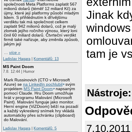
externi
společnosti Meta Platforms zaplatit 567
milionů dolarů (téměř 12 miliard Kč) za
Jinak kd
újmy, které její platformy působí mladým
lidem. S přihlédnutím k dřívějšímu
verdiktu tak má společnost celkem
windows
zaplatit 942 milionů dolarů, což je malý
zlomek jejího ročního výnosu, který loni
činil 60 miliard dolarů. Čtvrteční verdikt
omlouvam
firmě také nařizuje, aby změnila způsob,
jakým její
tam je v
…
více »
Ladislav Hagara
|
Komentářů: 13
MS Paint Doom
7.8. 12:44 | Humor
Mark Russinovich (CTO v Microsoft
Azure) se
na LinkedIn pochlubil
svým
projektem
MS Paint Doom
napsaným
Nástroje:
pomocí Claude. Hru Doom umožňuje
hrát v programu Malování (Microsoft
Paint). Malování funguje jako monitor.
Odpově
Herní engine (ViZDoom) běží na pozadí
a každý vykreslený snímek hry vkládá
automaticky přes schránku (clipboard)
do Malování.
7.10.2011
Ladislav Hagara
|
Komentářů: 5