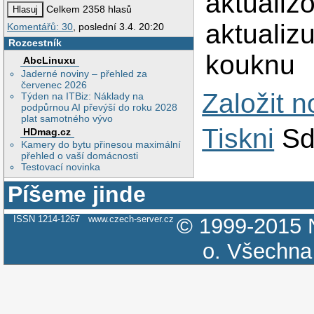
aktualiz
Celkem 2358 hlasů
aktualizu
Komentářů: 30
, poslední 3.4. 20:20
Rozcestník
kouknu
AbcLinuxu
Jaderné noviny – přehled za
červenec 2026
Založit 
Týden na ITBiz: Náklady na
podpůrnou AI převýší do roku 2028
plat samotného vývo
Tiskni
Sd
HDmag.cz
Kamery do bytu přinesou maximální
přehled o vaší domácnosti
Testovací novinka
Píšeme jinde
ISSN 1214-1267
www.czech-server.cz
© 1999-2015
o.
Všechna 