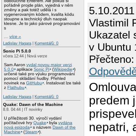
odbouchne Enterem. Ale pokud si
pořádně projde plán, vyjedná v něm
5.10.2011
změny a pak totéž udělá i s
vygenerovaným kódem, kvalita kódu
stoupne a technický dluh naopak
Vlastimil F
klesne. Je to jako párové programování
s
Ukazatel 
…
více »
Ladislav Hagara
|
Komentářů: 0
v Ubuntu 
Sonic Pi 5.0.0
Přečteno:
včera 12:44 | Nová verze
Sam Aaron
vydal novou major verzi
Odpovědě
5.0.0
aplikace
Sonic Pi
(
Wikipedie
)
určené také pro výuku programování
pomocí skládání hudby. Přehled
Omlouva
novinek na
GitHubu
. Instalovat lze také
z
Flathubu
.
predem je
Ladislav Hagara
|
Komentářů: 0
Quake: Dawn of the Machine
prispev
8.8. 04:44 | IT novinky
U příležitosti 30. výročí vydání
počítačové hry
Quake
byla
vydána
nepatri,
nová epizoda
s názvem
Dawn of the
Machine
(
Steam
).