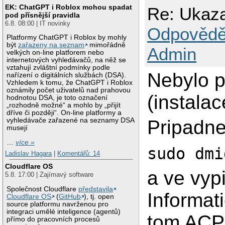
EK: ChatGPT i Roblox mohou spadat
Re: Ukaza
pod přísnější pravidla
6.8. 08:00 | IT novinky
Odpovědě
Platformy ChatGPT i Roblox by mohly
být
zařazeny na seznam
mimořádně
Admin
velkých on-line platforem nebo
internetových vyhledávačů, na něž se
vztahují zvláštní podmínky podle
Nebylo p
nařízení o digitálních službách (DSA).
Vzhledem k tomu, že ChatGPT i Roblox
oznámily počet uživatelů nad prahovou
(instala
hodnotou DSA, je toto označení
„rozhodně možné“ a mohlo by „přijít
dříve či později“. On-line platformy a
Pripadne
vyhledávače zařazené na seznamy DSA
musejí
…
více »
sudo dmi
Ladislav Hagara
|
Komentářů: 14
Cloudflare OS
a ve vyp
5.8. 17:00 | Zajímavý software
Společnost Cloudflare
představila
Informati
Cloudflare OS
(
GitHub
), tj. open
source platformu navrženou pro
integraci umělé inteligence (agentů)
tom ACPI
přímo do pracovních procesů