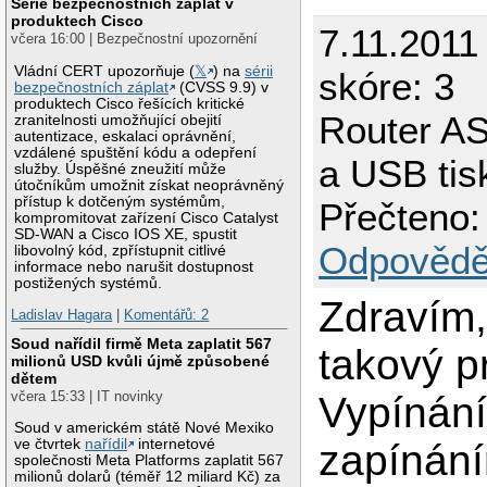
Série bezpečnostních záplat v
produktech Cisco
7.11.2011
včera 16:00 | Bezpečnostní upozornění
Vládní CERT upozorňuje (
𝕏
) na
sérii
skóre: 3
bezpečnostních záplat
(CVSS 9.9) v
produktech Cisco řešících kritické
Router A
zranitelnosti umožňující obejití
autentizace, eskalaci oprávnění,
vzdálené spuštění kódu a odepření
a USB tis
služby. Úspěšné zneužití může
útočníkům umožnit získat neoprávněný
přístup k dotčeným systémům,
Přečteno:
kompromitovat zařízení Cisco Catalyst
SD-WAN a Cisco IOS XE, spustit
Odpovědě
libovolný kód, zpřístupnit citlivé
informace nebo narušit dostupnost
postižených systémů.
Zdravím
Ladislav Hagara
|
Komentářů: 2
Soud nařídil firmě Meta zaplatit 567
takový p
milionů USD kvůli újmě způsobené
dětem
včera 15:33 | IT novinky
Vypínán
Soud v americkém státě Nové Mexiko
ve čtvrtek
nařídil
internetové
zapínání
společnosti Meta Platforms zaplatit 567
milionů dolarů (téměř 12 miliard Kč) za