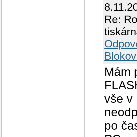
8.11.2
Re: R
tiskárn
Odpov
Blokov
Mám p
FLASH
vše v 
neodpo
po ča