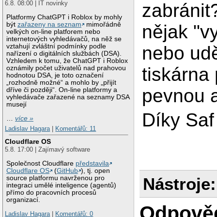
6.8. 08:00 | IT novinky
zabránit
Platformy ChatGPT i Roblox by mohly
být
zařazeny na seznam
mimořádně
nějak "v
velkých on-line platforem nebo
internetových vyhledávačů, na něž se
nebo udě
vztahují zvláštní podmínky podle
nařízení o digitálních službách (DSA).
Vzhledem k tomu, že ChatGPT i Roblox
tiskárna 
oznámily počet uživatelů nad prahovou
hodnotou DSA, je toto označení
„rozhodně možné“ a mohlo by „přijít
pevnou 
dříve či později“. On-line platformy a
vyhledávače zařazené na seznamy DSA
musejí
Díky Saf
…
více »
Ladislav Hagara
|
Komentářů: 11
Cloudflare OS
5.8. 17:00 | Zajímavý software
Společnost Cloudflare
představila
Cloudflare OS
(
GitHub
), tj. open
source platformu navrženou pro
Nástroje:
integraci umělé inteligence (agentů)
přímo do pracovních procesů
organizací.
Odpově
Ladislav Hagara
|
Komentářů: 0