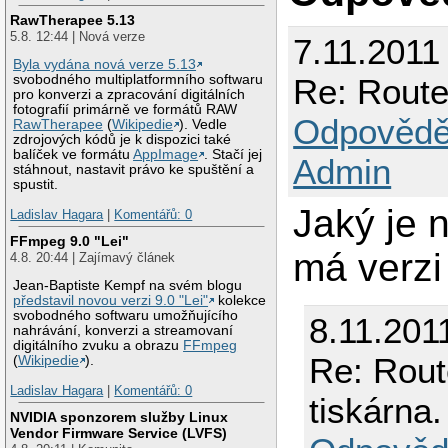
RawTherapee 5.13
5.8. 12:44 | Nová verze
7.11.2011
Byla vydána nová verze 5.13
Re: Route
svobodného multiplatformního softwaru
pro konverzi a zpracování digitálních
fotografií primárně ve formátů RAW
Odpovědě
RawTherapee
(
Wikipedie
). Vedle
zdrojových kódů je k dispozici také
balíček ve formátu
AppImage
. Stačí jej
Admin
stáhnout, nastavit právo ke spuštění a
spustit.
Jaký je 
Ladislav Hagara
|
Komentářů: 0
FFmpeg 9.0 "Lei"
má verzi
4.8. 20:44 | Zajímavý článek
Jean-Baptiste Kempf na svém blogu
představil novou verzi 9.0 "Lei"
kolekce
svobodného softwaru umožňujícího
8.11.201
nahrávání, konverzi a streamovaní
digitálního zvuku a obrazu
FFmpeg
Re: Rou
(
Wikipedie
).
Ladislav Hagara
|
Komentářů: 0
tiskárna.
NVIDIA sponzorem služby Linux
Vendor Firmware Service (LVFS)