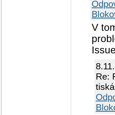
Odpo
Bloko
V tom
prob
Issue
8.11
Re: 
tiská
Odp
Blok