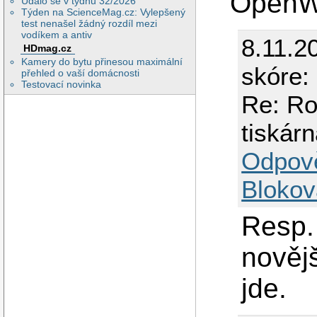
OpenW
Událo se v týdnu 32/2026
Týden na ScienceMag.cz: Vylepšený
test nenašel žádný rozdíl mezi
vodíkem a antiv
8.11.2
HDmag.cz
Kamery do bytu přinesou maximální
skóre:
přehled o vaší domácnosti
Testovací novinka
Re: R
tiskárn
Odpov
Blokov
Resp.
nověj
jde.