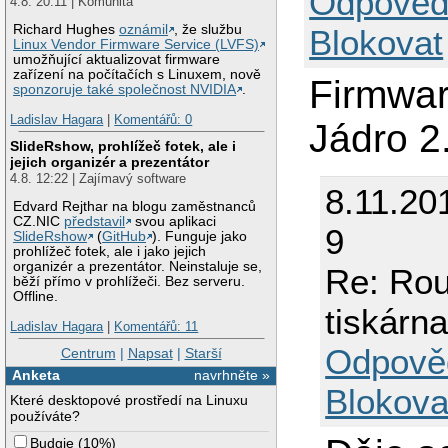
Odpověd
4.8. 20:11 | Komunita
Richard Hughes
oznámil
, že službu
Blokovat
Linux Vendor Firmware Service (LVFS)
umožňující aktualizovat firmware
zařízení na počítačích s Linuxem, nově
Firmwar
sponzoruje také společnost NVIDIA
.
Ladislav Hagara
|
Komentářů: 0
Jádro 2
SlideRshow, prohlížeč fotek, ale i
jejich organizér a prezentátor
4.8. 12:22 | Zajímavý software
8.11.20
Edvard Rejthar na blogu zaměstnanců
CZ.NIC
představil
svou aplikaci
9
SlideRshow
(
GitHub
). Funguje jako
prohlížeč fotek, ale i jako jejich
organizér a prezentátor. Neinstaluje se,
Re: Ro
běží přímo v prohlížeči. Bez serveru.
Offline.
tiskárna
Ladislav Hagara
|
Komentářů: 11
Odpově
Centrum
|
Napsat
|
Starší
Anketa
navrhněte »
Blokova
Které desktopové prostředí na Linuxu
používáte?
Budgie
(
10%
)