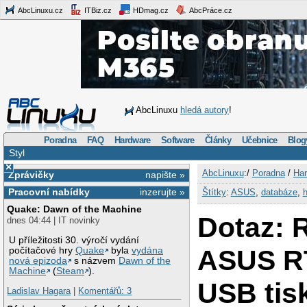
AbcLinuxu.cz
ITBiz.cz
HDmag.cz
AbcPráce.cz
AbcLinuxu
hledá autory
!
Poradna
FAQ
Hardware
Software
Články
Učebnice
Blog
Styl
×
AbcLinuxu
:/
Poradna
/
Har
Zprávičky
napište »
Pracovní nabídky
inzerujte »
Štítky
:
ASUS
,
databáze
,
Quake: Dawn of the Machine
Dotaz: 
dnes 04:44 | IT novinky
U příležitosti 30. výročí vydání
ASUS R
počítačové hry
Quake
byla
vydána
nová epizoda
s názvem
Dawn of the
Machine
(
Steam
).
USB tis
Ladislav Hagara
|
Komentářů: 3