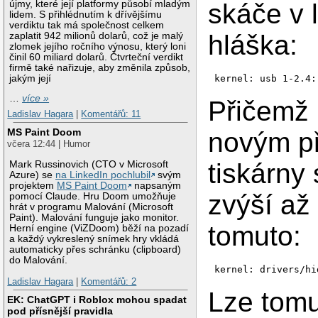
újmy, které její platformy působí mladým
skáče v 
lidem. S přihlédnutím k dřívějšímu
verdiktu tak má společnost celkem
hláška:
zaplatit 942 milionů dolarů, což je malý
zlomek jejího ročního výnosu, který loni
činil 60 miliard dolarů. Čtvrteční verdikt
firmě také nařizuje, aby změnila způsob,
jakým její
…
více »
Přičemž
Ladislav Hagara
|
Komentářů: 11
MS Paint Doom
novým p
včera 12:44 | Humor
tiskárny
Mark Russinovich (CTO v Microsoft
Azure) se
na LinkedIn pochlubil
svým
projektem
MS Paint Doom
napsaným
zvýší až
pomocí Claude. Hru Doom umožňuje
hrát v programu Malování (Microsoft
Paint). Malování funguje jako monitor.
tomuto:
Herní engine (ViZDoom) běží na pozadí
a každý vykreslený snímek hry vkládá
automaticky přes schránku (clipboard)
do Malování.
kernel: drivers/hi
Ladislav Hagara
|
Komentářů: 2
Lze tomu
EK: ChatGPT i Roblox mohou spadat
pod přísnější pravidla