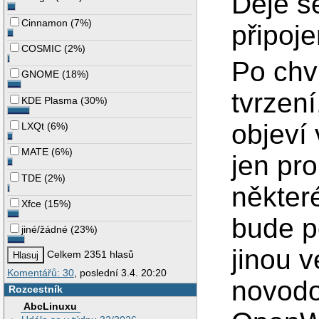
Děje se
Cinnamon
(
7%
)
připoj
COSMIC
(
2%
)
Po chv
GNOME
(
18%
)
tvrzen
KDE Plasma
(
30%
)
objeví
LXQt
(
6%
)
MATE
(
6%
)
jen pro
TDE
(
2%
)
někter
Xfce
(
15%
)
bude p
jiné/žádné
(
23%
)
jinou v
Celkem 2351 hlasů
Komentářů: 30
, poslední 3.4. 20:20
novodo
Rozcestník
AbcLinuxu