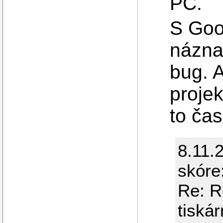
PC.
S Goo
náznak
bug. A
projek
to ča
8.11.
skóre
Re: R
tiskár