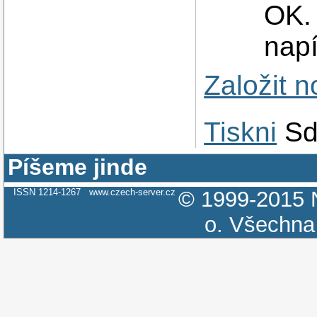
OK. 
napí
Založit 
Tiskni
Sd
Píšeme jinde
ISSN 1214-1267
www.czech-server.cz
© 1999-2015
o.
Všechna 