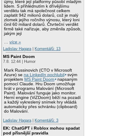
újmy, které její platformy působí mladým
lidem. S přihlédnutím k dřívějšímu
verdiktu tak má společnost celkem
zaplatit 942 milionů dolarů, což je malý
zlomek jejího ročního výnosu, který loni
činil 60 miliard dolarů. Čtvrteční verdikt
firmě také nařizuje, aby změnila způsob,
jakým její
…
více »
Ladislav Hagara
|
Komentářů: 13
MS Paint Doom
7.8. 12:44 | Humor
Mark Russinovich (CTO v Microsoft
Azure) se
na LinkedIn pochlubil
svým
projektem
MS Paint Doom
napsaným
pomocí Claude. Hru Doom umožňuje
hrát v programu Malování (Microsoft
Paint). Malování funguje jako monitor.
Herní engine (ViZDoom) běží na pozadí
a každý vykreslený snímek hry vkládá
automaticky přes schránku (clipboard)
do Malování.
Ladislav Hagara
|
Komentářů: 3
EK: ChatGPT i Roblox mohou spadat
pod přísnější pravidla