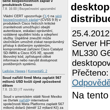
Série bezpečnostních záplat v
deskto
produktech Cisco
7.8. 16:00 | Bezpečnostní upozornění
distribu
Vládní CERT upozorňuje (
𝕏
) na
sérii
bezpečnostních záplat
(CVSS 9.9) v
produktech Cisco řešících kritické
zranitelnosti umožňující obejití
25.4.2012
autentizace, eskalaci oprávnění,
vzdálené spuštění kódu a odepření
služby. Úspěšné zneužití může
Server HP
útočníkům umožnit získat neoprávněný
přístup k dotčeným systémům,
kompromitovat zařízení Cisco Catalyst
ML330 G6
SD-WAN a Cisco IOS XE, spustit
libovolný kód, zpřístupnit citlivé
desktopov
informace nebo narušit dostupnost
postižených systémů.
Přečteno:
Ladislav Hagara
|
Komentářů: 2
Soud nařídil firmě Meta zaplatit 567
Odpovědě
milionů USD kvůli újmě způsobené
dětem
7.8. 15:33 | IT novinky
Na tento
Soud v americkém státě Nové Mexiko
ve čtvrtek
nařídil
internetové
společnosti Meta Platforms zaplatit 567
milionů dolarů (téměř 12 miliard Kč) za