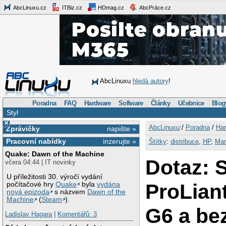
AbcLinuxu.cz
ITBiz.cz
HDmag.cz
AbcPráce.cz
AbcLinuxu
hledá autory
!
Poradna
FAQ
Hardware
Software
Články
Učebnice
Blog
Styl
×
AbcLinuxu
:/
Poradna
/
Har
Zprávičky
napište »
Pracovní nabídky
inzerujte »
Štítky
:
distribuce
,
HP
,
Man
Quake: Dawn of the Machine
Dotaz: 
včera 04:44 | IT novinky
U příležitosti 30. výročí vydání
ProLian
počítačové hry
Quake
byla
vydána
nová epizoda
s názvem
Dawn of the
Machine
(
Steam
).
G6 a be
Ladislav Hagara
|
Komentářů: 3