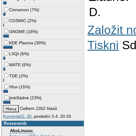
D.
Cinnamon
(
7%
)
COSMIC
(
2%
)
Založit 
GNOME
(
18%
)
Tiskni
Sd
KDE Plasma
(
30%
)
LXQt
(
6%
)
MATE
(
6%
)
TDE
(
2%
)
Xfce
(
15%
)
jiné/žádné
(
23%
)
Celkem 2352 hlasů
Komentářů: 30
, poslední 3.4. 20:20
Rozcestník
AbcLinuxu