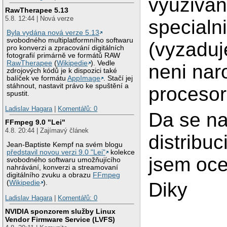
vyuzivan
RawTherapee 5.13
5.8. 12:44 | Nová verze
specialn
Byla vydána nová verze 5.13
svobodného multiplatformního softwaru
(vyzaduj
pro konverzi a zpracování digitálních
fotografií primárně ve formátů RAW
RawTherapee
(
Wikipedie
). Vedle
neni nar
zdrojových kódů je k dispozici také
balíček ve formátu
AppImage
. Stačí jej
stáhnout, nastavit právo ke spuštění a
procesor
spustit.
Ladislav Hagara
|
Komentářů: 0
Da se na
FFmpeg 9.0 "Lei"
4.8. 20:44 | Zajímavý článek
distribu
Jean-Baptiste Kempf na svém blogu
představil novou verzi 9.0 "Lei"
kolekce
jsem oc
svobodného softwaru umožňujícího
nahrávání, konverzi a streamovaní
digitálního zvuku a obrazu
FFmpeg
Diky
(
Wikipedie
).
Ladislav Hagara
|
Komentářů: 0
NVIDIA sponzorem služby Linux
Vendor Firmware Service (LVFS)