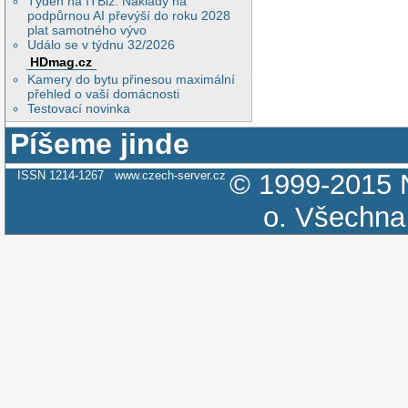
Týden na ITBiz: Náklady na
podpůrnou AI převýší do roku 2028
plat samotného vývo
Událo se v týdnu 32/2026
HDmag.cz
Kamery do bytu přinesou maximální
přehled o vaší domácnosti
Testovací novinka
Píšeme jinde
ISSN 1214-1267
www.czech-server.cz
© 1999-2015
o.
Všechna 