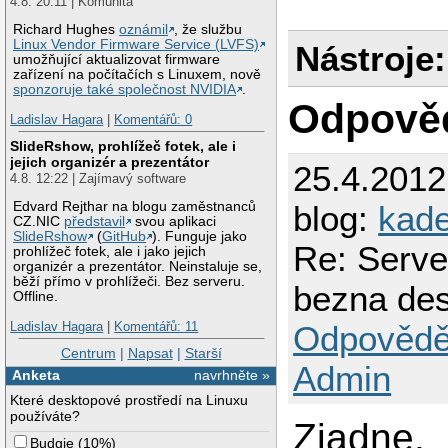
4.8. 20:11 | Komunita
Richard Hughes
oznámil
, že službu
Linux Vendor Firmware Service (LVFS)
Nástroje:
umožňující aktualizovat firmware
zařízení na počítačích s Linuxem, nově
sponzoruje také společnost NVIDIA
.
Odpově
Ladislav Hagara
|
Komentářů: 0
SlideRshow, prohlížeč fotek, ale i
jejich organizér a prezentátor
25.4.201
4.8. 12:22 | Zajímavý software
blog:
kad
Edvard Rejthar na blogu zaměstnanců
CZ.NIC
představil
svou aplikaci
SlideRshow
(
GitHub
). Funguje jako
Re: Serve
prohlížeč fotek, ale i jako jejich
organizér a prezentátor. Neinstaluje se,
běží přímo v prohlížeči. Bez serveru.
bezna des
Offline.
Ladislav Hagara
|
Komentářů: 11
Odpovědě
Centrum
|
Napsat
|
Starší
Admin
Anketa
navrhněte »
Které desktopové prostředí na Linuxu
používáte?
Ziadne.
Budgie
(
10%
)