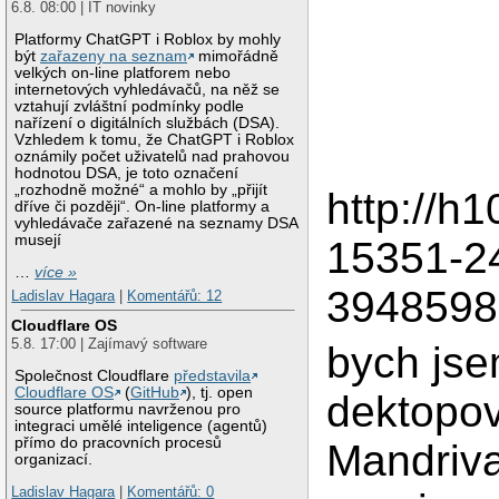
6.8. 08:00 | IT novinky
Platformy ChatGPT i Roblox by mohly
být
zařazeny na seznam
mimořádně
velkých on-line platforem nebo
internetových vyhledávačů, na něž se
vztahují zvláštní podmínky podle
nařízení o digitálních službách (DSA).
Vzhledem k tomu, že ChatGPT i Roblox
oznámily počet uživatelů nad prahovou
hodnotou DSA, je toto označení
„rozhodně možné“ a mohlo by „přijít
http://
dříve či později“. On-line platformy a
vyhledávače zařazené na seznamy DSA
musejí
15351-2
…
více »
3948598
Ladislav Hagara
|
Komentářů: 12
Cloudflare OS
5.8. 17:00 | Zajímavý software
bych jse
Společnost Cloudflare
představila
Cloudflare OS
(
GitHub
), tj. open
dektopov
source platformu navrženou pro
integraci umělé inteligence (agentů)
přímo do pracovních procesů
Mandriva
organizací.
Ladislav Hagara
|
Komentářů: 0