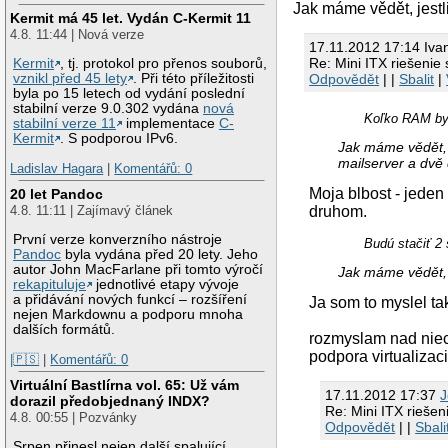
Jak máme vědět, jestli
Kermit má 45 let. Vydán C-Kermit 11
4.8. 11:44 | Nová verze
17.11.2012 17:14 Iva
Re: Mini ITX riešenie 
Kermit
, tj. protokol pro přenos souborů,
Odpovědět
| |
Sbalit
|
vznikl před 45 lety
. Při této příležitosti
byla po 15 letech od vydání poslední
stabilní verze 9.0.302 vydána
nová
Koľko RAM by 
stabilní verze 11
implementace
C-
Kermit
. S podporou IPv6.
Jak máme vědět, 
mailserver a dvě 
Ladislav Hagara
|
Komentářů: 0
Moja blbost - jede
20 let Pandoc
4.8. 11:11 | Zajímavý článek
druhom.
První verze konverzního nástroje
Budú stačiť 2 
Pandoc
byla vydána před 20 lety. Jeho
autor John MacFarlane při tomto výročí
Jak máme vědět, je
rekapituluje
jednotlivé etapy vývoje
a přidávání nových funkcí – rozšíření
Ja som to myslel ta
nejen Markdownu a podporu mnoha
dalších formátů.
rozmyslam nad nie
podpora virtualiza
|🇵🇸
|
Komentářů: 0
Virtuální Bastlírna vol. 65: Už vám
17.11.2012 17:37
J
dorazil předobjednaný INDX?
Re: Mini ITX riešen
4.8. 00:55 | Pozvánky
Odpovědět
| |
Sbali
Srpen přinesl nejen další spalující