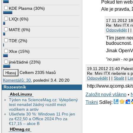
Pokud ten web
KDE Plasma
(
30%
)
Ale je pravda,
LXQt
(
6%
)
17.11.2012 1
Re: Mini ITX r
MATE
(
6%
)
Odpovědět
| |
Tím jsem nech
TDE
(
2%
)
budoucnost. 
Jinak OpenVZ
Xfce
(
15%
)
"no pain - no ga
jiné/žádné
(
23%
)
19.11.2012 21:40 Palest
Celkem 2335 hlasů
Re: Mini ITX riešenie s 
Odpovědět
| |
Sbalit
|
Li
Komentářů: 30
, poslední 3.4. 20:20
http://www.qcomp.sk
Rozcestník
AbcLinuxu
Založit nové vlákno
•
Týden na ScienceMag.cz: Vylepšený
Tiskni
Sdílej:
test nenašel žádný rozdíl mezi
vodíkem a antiv
Ušetřete 30 %: Windows 11 Pro jen
za €22,50 a Office 2024 Pro za
€17,15 – akce B
HDmag.cz