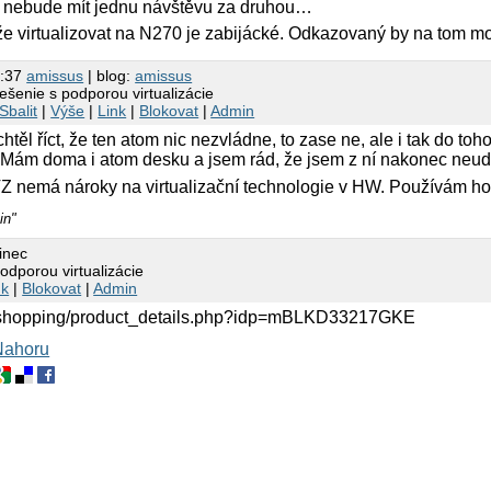
 nebude mít jednu návštěvu za druhou…
 že virtualizovat na N270 je zabijácké. Odkazovaný by na tom mo
8:37
amissus
| blog:
amissus
iešenie s podporou virtualizácie
Sbalit
|
Výše
|
Link
|
Blokovat
|
Admin
těl říct, že ten atom nic nezvládne, to zase ne, ale i tak do toho
Mám doma i atom desku a jsem rád, že jsem z ní nakonec neudě
 nemá nároky na virtualizační technologie v HW. Používám ho 
in"
inec
podporou virtualizácie
nk
|
Blokovat
|
Admin
/shopping/product_details.php?idp=mBLKD33217GKE
Nahoru