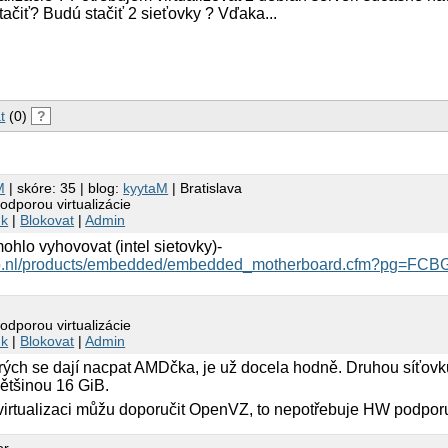
čiť? Budú stačiť 2 sieťovky ? Vďaka...
t
(0)
?
M
| skóre: 35 | blog:
kyytaM
| Bratislava
podporou virtualizácie
nk
|
Blokovat
|
Admin
ohlo vyhovovat (intel sietovky)-
cro.nl/products/embedded/embedded_motherboard.cfm?pg=FC
podporou virtualizácie
nk
|
Blokovat
|
Admin
rých se dají nacpat AMDčka, je už docela hodně. Druhou síťovk
ětšinou 16 GiB.
 virtualizaci můžu doporučit OpenVZ, to nepotřebuje HW podpor