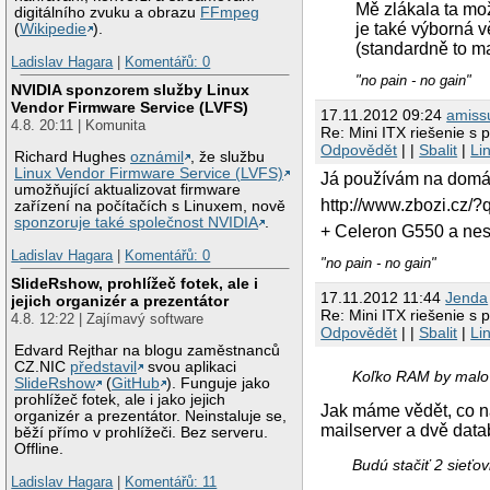
Mě zlákala ta mož
digitálního zvuku a obrazu
FFmpeg
je také výborná v
(
Wikipedie
).
(standardně to ma
Ladislav Hagara
|
Komentářů: 0
"no pain - no gain"
NVIDIA sponzorem služby Linux
Vendor Firmware Service (LVFS)
17.11.2012 09:24
amiss
4.8. 20:11 | Komunita
Re: Mini ITX riešenie s 
Odpovědět
| |
Sbalit
|
Li
Richard Hughes
oznámil
, že službu
Linux Vendor Firmware Service (LVFS)
Já používám na domácí
umožňující aktualizovat firmware
http://www.zbozi.cz/
zařízení na počítačích s Linuxem, nově
sponzoruje také společnost NVIDIA
.
+ Celeron G550 a nest
Ladislav Hagara
|
Komentářů: 0
"no pain - no gain"
SlideRshow, prohlížeč fotek, ale i
17.11.2012 11:44
Jendа
jejich organizér a prezentátor
Re: Mini ITX riešenie s 
4.8. 12:22 | Zajímavý software
Odpovědět
| |
Sbalit
|
Li
Edvard Rejthar na blogu zaměstnanců
CZ.NIC
představil
svou aplikaci
Koľko RAM by malo 
SlideRshow
(
GitHub
). Funguje jako
prohlížeč fotek, ale i jako jejich
Jak máme vědět, co n
organizér a prezentátor. Neinstaluje se,
mailserver a dvě datab
běží přímo v prohlížeči. Bez serveru.
Offline.
Budú stačiť 2 sieťov
Ladislav Hagara
|
Komentářů: 11