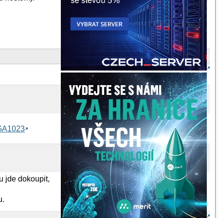
BGA1023
u jde dokoupit,
u.