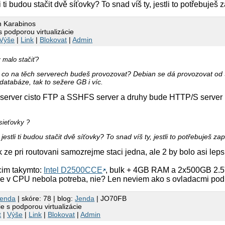
 ti budou stačit dvě síťovky? To snad víš ty, jestli to potřebuješ 
n Karabinos
s podporou virtualizácie
Výše
|
Link
|
Blokovat
|
Admin
malo stačiť?
co na těch serverech budeš provozovat? Debian se dá provozovat od
databáze, tak to sežere GB i víc.
n server cisto FTP a SSHFS server a druhy bude HTTP/S server
sieťovky ?
stli ti budou stačit dvě síťovky? To snad víš ty, jestli to potřebuješ za
k ze pri routovani samozrejme staci jedna, ale 2 by bolo asi leps
cim takymto:
Intel D2500CCE
, bulk + 4GB RAM a 2x500GB 2.5
cie v CPU nebola potreba, nie? Len neviem ako s ovladacmi pod
endа
| skóre: 78 | blog:
Jenda
| JO70FB
ie s podporou virtualizácie
t
|
Výše
|
Link
|
Blokovat
|
Admin