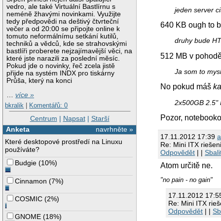
vedro, ale také Virtuální Bastlírnu s
jeden server c
neméně žhavými novinkami. Využijte
tedy předpovědi na deštivý čtvrteční
640 KB ough to
večer a od 20:00 se připojte online k
tomuto neformálnímu setkání kutilů,
druhy bude HT
techniků a vědců, kde se strahovskými
bastlíři proberete nejzajímavější věci, na
512 MB v pohodě
které jste narazili za poslední měsíc.
Pokud jde o novinky, řeč zcela jistě
Ja som to mysle
přijde na systém INDX pro tiskárny
Průša, který na konci
No pokud máš
k
…
více »
2x500GB 2.5"
bkralik
|
Komentářů: 0
Pozor, notebookov
Centrum
|
Napsat
|
Starší
Anketa
navrhněte »
17.11.2012 17:39
a
Které desktopové prostředí na Linuxu
Re: Mini ITX riešen
používáte?
Odpovědět
| |
Sbali
Budgie
(
10%
)
Atom určitě ne.
"no pain - no gain"
Cinnamon
(
7%
)
17.11.2012 17:
COSMIC
(
2%
)
Re: Mini ITX rieš
Odpovědět
| |
Sb
GNOME
(
18%
)