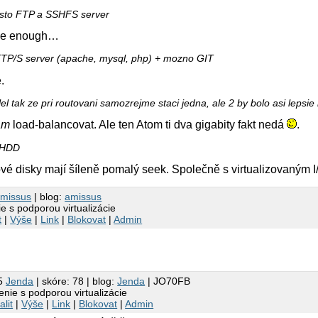
isto FTP a SSHFS server
 be enough…
TP/S server (apache, mysql, php) + mozno GIT
.
l tak ze pri routovani samozrejme staci jedna, ale 2 by bolo asi lepsie 
am
load-balancovat. Ale ten Atom ti dva gigabity fakt nedá
.
 HDD
é disky mají šíleně pomalý seek. Společně s virtualizovaným I/
missus
| blog:
amissus
ie s podporou virtualizácie
t
|
Výše
|
Link
|
Blokovat
|
Admin
55
Jendа
| skóre: 78 | blog:
Jenda
| JO70FB
enie s podporou virtualizácie
alit
|
Výše
|
Link
|
Blokovat
|
Admin