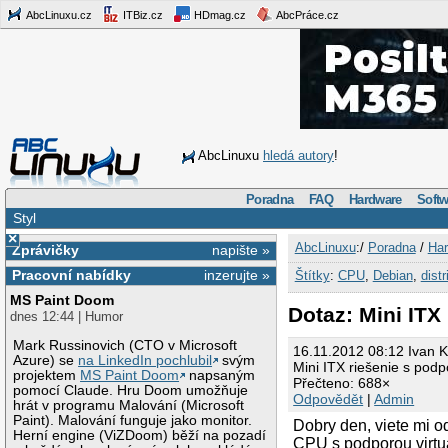
AbcLinuxu.cz
ITBiz.cz
HDmag.cz
AbcPráce.cz
AbcLinuxu
hledá autory
!
Poradna
FAQ
Hardware
Softw
Styl
×
AbcLinuxu
:/
Poradna
/
Har
Zprávičky
napište »
Pracovní nabídky
inzerujte »
Štítky
:
CPU
,
Debian
,
dist
MS Paint Doom
Dotaz: Mini ITX
dnes 12:44 | Humor
Mark Russinovich (CTO v Microsoft
16.11.2012 08:12 Ivan 
Azure) se
na LinkedIn pochlubil
svým
Mini ITX riešenie s podpo
projektem
MS Paint Doom
napsaným
Přečteno: 688×
pomocí Claude. Hru Doom umožňuje
Odpovědět
|
Admin
hrát v programu Malování (Microsoft
Paint). Malování funguje jako monitor.
Dobry den, viete mi 
Herní engine (ViZDoom) běží na pozadí
CPU s podporou virtua