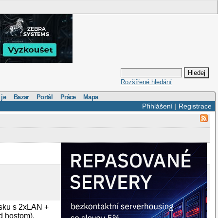
Rozšířené hledání
 je
Bazar
Portál
Práce
Mapa
Přihlášení
|
Registrace
osku s 2xLAN +
d hostom).