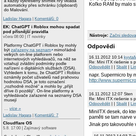
a každý vykreslený snímek hry vkládá
Koľko RAM by malo sta
automaticky přes schránku (clipboard)
do Malování.
Ladislav Hagara
|
Komentářů: 0
EK: ChatGPT i Roblox mohou spadat
pod přísnější pravidla
Nástroje:
Začni sledova
včera 08:00 | IT novinky
Odpovědi
Platformy ChatGPT i Roblox by mohly
být
zařazeny na seznam
mimořádně
velkých on-line platforem nebo
16.11.2012 10:14
kyyta
internetových vyhledávačů, na něž se
Re: Mini ITX riešenie s 
vztahují zvláštní podmínky podle
Odpovědět
| |
Sbalit
|
Li
nařízení o digitálních službách (DSA).
Vzhledem k tomu, že ChatGPT i Roblox
napr. Supermicro by m
oznámily počet uživatelů nad prahovou
http://www.supermi
hodnotou DSA, je toto označení
„rozhodně možné“ a mohlo by „přijít
dříve či později“. On-line platformy a
16.11.2012 12:07 Sten
vyhledávače zařazené na seznamy DSA
Re: Mini ITX riešenie s 
musejí
Odpovědět
| |
Sbalit
|
Li
…
více »
MiniITX desek, do kte
Ladislav Hagara
|
Komentářů: 7
paměti se tam narve v
Cloudflare OS
Jinak pro takovouhle
5.8. 17:00 | Zajímavý software