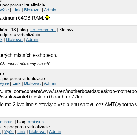
or
s podporou virtualizácie
Výše
|
Link
|
Blokovat
|
Admin
 maximum 64GB RAM.
kóre: 13 | blog:
no_comment
| Klatovy
podporou virtualizácie
nk
|
Blokovat
|
Admin
kterých místních e-shopech.
že rovnat přirozený blbosti"
ro
s podporou virtualizácie
Výše
|
Link
|
Blokovat
|
Admin
www.intel.com/content/www/us/en/motherboards/desktop-motherbo
?wapkw=intel+desktop+board+dq77kb
ale ma 2 kvalitne sietovky a vzdialenu spravu cez AMT(vyborna 
missus
| blog:
amissus
ie s podporou virtualizácie
t
|
Výše
|
Link
|
Blokovat
|
Admin