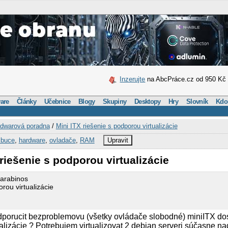
Inzerujte
na AbcPráce.cz od 950 Kč
are
Články
Učebnice
Blogy
Skupiny
Desktopy
Hry
Slovník
Kdo
dwarová poradna
/
Mini ITX riešenie s podporou virtualizácie
ribuce
,
hardware
,
ovladače
,
RAM
Upravit
 riešenie s podporou virtualizácie
Karabinos
rou virtualizácie
odporucit bezproblemovu (všetky ovládače slobodné) miniITX d
lizácie ? Potrebujem virtualizovat 2 debian serveri súčasne na