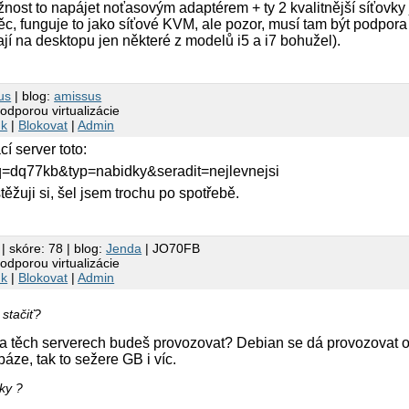
nost to napájet noťasovým adaptérem + ty 2 kvalitnější síťovky
ěc, funguje to jako síťové KVM, ale pozor, musí tam být podpor
jí na desktopu jen některé z modelů i5 a i7 bohužel).
us
| blog:
amissus
podporou virtualizácie
nk
|
Blokovat
|
Admin
 server toto:
?q=dq77kb&typ=nabidky&seradit=nejlevnejsi
ěžuji si, šel jsem trochu po spotřebě.
| skóre: 78 | blog:
Jenda
| JO70FB
podporou virtualizácie
nk
|
Blokovat
|
Admin
stačiť?
a těch serverech budeš provozovat? Debian se dá provozovat 
áze, tak to sežere GB i víc.
ky ?