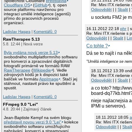
16.11.2012 14:03 Tut
Společnost Cloudflare
představila
Re: Mini ITX riešenie 
Cloudflare OS
(
GitHub
), tj. open
Odpovědět
| |
Sbalit
|
source platformu navrženou pro
integraci umělé inteligence (agentů)
u socketu FM2 je
přímo do pracovních procesů
organizací.
16.11.2012 22:18
phr
| s
Ladislav Hagara
|
Komentářů: 0
Re: Mini ITX riešenie s 
Odpovědět
| |
Sbalit
|
Li
RawTherapee 5.13
5.8. 12:44 | Nová verze
Co tohle ?
Byla vydána nová verze 5.13
Dá se to najít i na ně
svobodného multiplatformního softwaru
pro konverzi a zpracování digitálních
"Umělá inteligence se nemů
fotografií primárně ve formátů RAW
RawTherapee
(
Wikipedie
). Vedle
18.11.2012 13:39 ond
zdrojových kódů je k dispozici také
Re: Mini ITX riešenie 
balíček ve formátu
AppImage
. Stačí jej
Odpovědět
| |
Sbalit
|
stáhnout, nastavit právo ke spuštění a
a co toto? http://
spustit.
board-dq77kb.html
Ladislav Hagara
|
Komentářů: 0
nieje najlacnejsia 
FFmpeg 9.0 "Lei"
IPMI u serverov).
4.8. 20:44 | Zajímavý článek
18.11.2012 18:05
a
Jean-Baptiste Kempf na svém blogu
Re: Mini ITX riešen
představil novou verzi 9.0 "Lei"
kolekce
Odpovědět
| |
Sbali
svobodného softwaru umožňujícího
nahrávání, konverzi a streamovaní