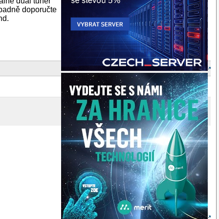
álně dual tuner
případně doporučte
hd.