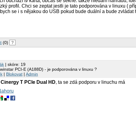
ch odchází tv karta, občas se sekne. takže hledám náhradu; ide
ízký profil. Chci se zeptat jestli je tato podporována v linuxu ( 
l bych se i s nějakou do USB pokud bude duální a bude zvládat 
t
(0)
?
řák
| skóre: 19
instar PCI-E (A188D) - je podporována v linuxu ?
nk
|
Blokovat
|
Admin
 Cinergy T PCIe Dual HD
, ta se zdá podporu v linuchu má
Nahoru