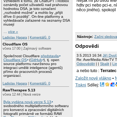
Nějak mi po dvou lete
Vzhledem k tomu, že ChatGPT i Roblox
oznámily počet uživatelů nad prahovou
hdtv pci nebo pci-e, n
hodnotou DSA, je toto označení
něco jiného). spokoji
„rozhodně možné“ a mohlo by „přijít
dříve či později“. On-line platformy a
vyhledávače zařazené na seznamy DSA
musejí
…
více »
Nástroje:
Začni sledova
Ladislav Hagara
|
Komentářů: 0
Cloudflare OS
Odpovědi
včera 17:00 | Zajímavý software
3.5.2013 16:34
Jiří Dvo
Společnost Cloudflare
představila
Re: AverMedia AVerTV Tw
Cloudflare OS
(
GitHub
), tj. open
Odpovědět
| |
Sbalit
|
Li
source platformu navrženou pro
integraci umělé inteligence (agentů)
a nebo tuto :
Terratec
přímo do pracovních procesů
organizací.
Založit nové vlákno
•
Ladislav Hagara
|
Komentářů: 0
Tiskni
Sdílej:
RawTherapee 5.13
včera 12:44 | Nová verze
Byla vydána nová verze 5.13
svobodného multiplatformního softwaru
pro konverzi a zpracování digitálních
fotografií primárně ve formátů RAW