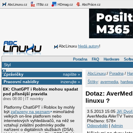
AbcLinuxu.cz
ITBiz.cz
HDmag.cz
AbcPráce.cz
AbcLinuxu
hledá autory
!
Poradna
FAQ
Hardware
Softw
Styl
×
AbcLinuxu
:/
Poradna
/
Har
Zprávičky
napište »
Pracovní nabídky
inzerujte »
Štítky
:
avermedia
,
hardwa
EK: ChatGPT i Roblox mohou spadat
Dotaz: AverMedi
pod přísnější pravidla
dnes 08:00 | IT novinky
linuxu ?
Platformy ChatGPT i Roblox by mohly
3.5.2013 15:05
Jiří Dvo
být
zařazeny na seznam
mimořádně
AverMedia AVerTV Twinst
velkých on-line platforem nebo
internetových vyhledávačů, na něž se
Přečteno: 578×
vztahují zvláštní podmínky podle
Odpovědět
|
Admin
nařízení o digitálních službách (DSA).