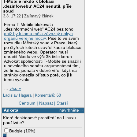
T-Mobile nikdo k blokaci
‚dezinfowebu‘ AC24 nenutil, píše
soud
3.8. 17:22 | Zajímavý článek
Firma T-Mobile blokovala
„dezinformační web“ AC24 bez toho,
aniž by k tomu měla závazný pokyn
orgánů veřejné moci
. Píše to ve svém
rozsudku Městský soud v Praze, který
po čtyřech letech uzavřel kauzu blokace
zmíněného webu. Operátor musí
uhradit škodu ve výši 35 tisíc korun.
Advokát společnosti T-Mobile se snažil i
u odvolacího senátu argumentovat tím,
že firma jednala v dobré víře, když na
stránky omezila přístup poté, co ji k
tomu vyzvalo
…
více »
Ladislav Hagara
|
Komentářů: 68
Centrum
|
Napsat
|
Starší
Anketa
navrhněte »
Které desktopové prostředí na Linuxu
používáte?
Budgie
(
10%
)