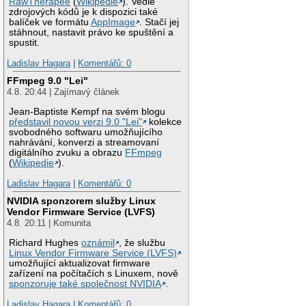
RawTherapee
(
Wikipedie
). Vedle
zdrojových kódů je k dispozici také
balíček ve formátu
AppImage
. Stačí jej
stáhnout, nastavit právo ke spuštění a
spustit.
Ladislav Hagara
|
Komentářů: 0
FFmpeg 9.0 "Lei"
4.8. 20:44 | Zajímavý článek
Jean-Baptiste Kempf na svém blogu
představil novou verzi 9.0 "Lei"
kolekce
svobodného softwaru umožňujícího
nahrávání, konverzi a streamovaní
digitálního zvuku a obrazu
FFmpeg
(
Wikipedie
).
Ladislav Hagara
|
Komentářů: 0
NVIDIA sponzorem služby Linux
Vendor Firmware Service (LVFS)
4.8. 20:11 | Komunita
Richard Hughes
oznámil
, že službu
Linux Vendor Firmware Service (LVFS)
umožňující aktualizovat firmware
zařízení na počítačích s Linuxem, nově
sponzoruje také společnost NVIDIA
.
Ladislav Hagara
|
Komentářů: 0