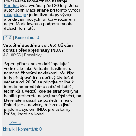
První verze konverzního nástroje
Pandoc
byla vydána před 20 lety. Jeho
autor John MacFarlane při tomto výročí
rekapituluje
jednotlivé etapy vývoje
a přidávání nových funkcí – rozšíření
nejen Markdownu a podporu mnoha
dalších formátů.
|🇵🇸
|
Komentářů: 0
Virtuální Bastlírna vol. 65: Už vám
dorazil předobjednaný INDX?
4.8. 00:55 | Pozvánky
Srpen přinesl nejen další spalující
vedro, ale také Virtuální Bastlírnu s
neméně žhavými novinkami. Využijte
tedy předpovědi na deštivý čtvrteční
večer a od 20:00 se připojte online k
tomuto neformálnímu setkání kutilů,
techniků a vědců, kde se strahovskými
bastlíři proberete nejzajímavější věci, na
které jste narazili za poslední měsíc.
Pokud jde o novinky, řeč zcela jistě
přijde na systém INDX pro tiskárny
Průša, který na konci
…
více »
bkralik
|
Komentářů: 0