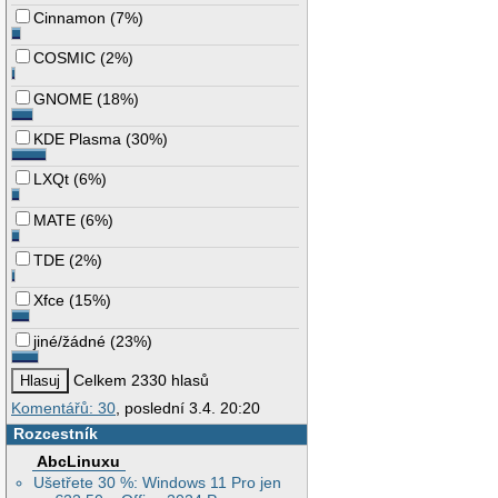
Cinnamon
(
7%
)
COSMIC
(
2%
)
GNOME
(
18%
)
KDE Plasma
(
30%
)
LXQt
(
6%
)
MATE
(
6%
)
TDE
(
2%
)
Xfce
(
15%
)
jiné/žádné
(
23%
)
Celkem 2330 hlasů
Komentářů: 30
, poslední 3.4. 20:20
Rozcestník
AbcLinuxu
Ušetřete 30 %: Windows 11 Pro jen