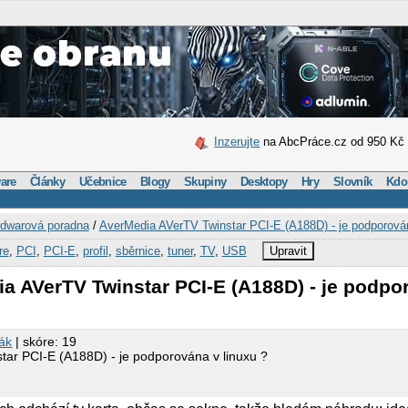
Inzerujte
na AbcPráce.cz od 950 Kč
are
Články
Učebnice
Blogy
Skupiny
Desktopy
Hry
Slovník
Kdo
dwarová poradna
/
AverMedia AVerTV Twinstar PCI-E (A188D) - je podporován
re
,
PCI
,
PCI-E
,
profil
,
sběrnice
,
tuner
,
TV
,
USB
Upravit
a AVerTV Twinstar PCI-E (A188D) - je podpo
řák
| skóre: 19
ar PCI-E (A188D) - je podporována v linuxu ?