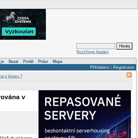
Rozšířené hledání
 je
Bazar
Portál
Práce
Mapa
Přihlášení
|
Registrace
a v linuxu ?
rována v