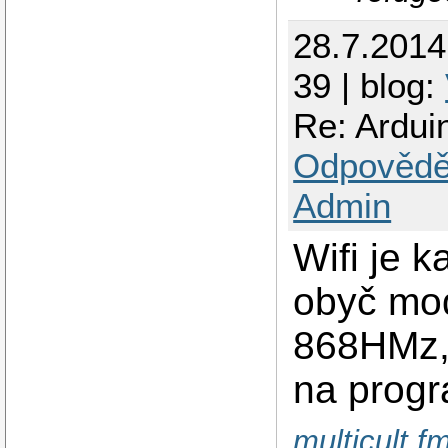
28.7.201
39 | blog:
Re: Ardui
Odpovědě
Admin
Wifi je 
obyč mo
868HMz, 
na progr
multicult.f