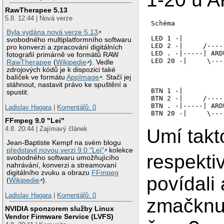
RawTherapee 5.13
5.8. 12:44 | Nová verze
Schéma

Byla vydána nová verze 5.13
LED 1 -|

svobodného multiplatformního softwaru
LED 2 -|     /----
pro konverzi a zpracování digitálních
LED . -|-----| ARD
fotografií primárně ve formátů RAW
LED 20 -|     \---
RawTherapee
(
Wikipedie
). Vedle
			
zdrojových kódů je k dispozici také
			
balíček ve formátu
AppImage
. Stačí jej
			
stáhnout, nastavit právo ke spuštění a
BTN 1 -|			|

spustit.
BTN 2 -|     /----
BTN . -|-----| ARD
Ladislav Hagara
|
Komentářů: 0
FFmpeg 9.0 "Lei"
4.8. 20:44 | Zajímavý článek
Umí takt
Jean-Baptiste Kempf na svém blogu
představil novou verzi 9.0 "Lei"
kolekce
respektiv
svobodného softwaru umožňujícího
nahrávání, konverzi a streamovaní
digitálního zvuku a obrazu
FFmpeg
povídali 
(
Wikipedie
).
Ladislav Hagara
|
Komentářů: 0
zmačknut
NVIDIA sponzorem služby Linux
Vendor Firmware Service (LVFS)