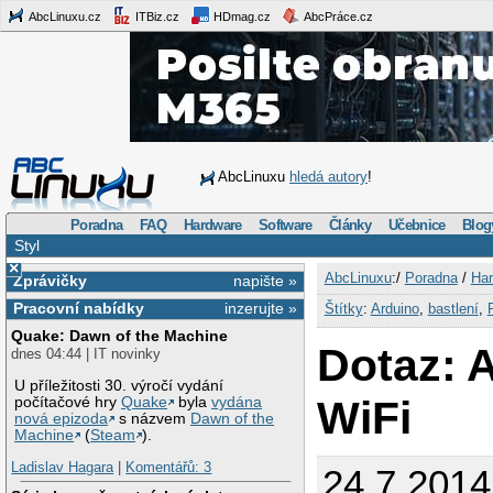
AbcLinuxu.cz
ITBiz.cz
HDmag.cz
AbcPráce.cz
AbcLinuxu
hledá autory
!
Poradna
FAQ
Hardware
Software
Články
Učebnice
Blog
Styl
×
AbcLinuxu
:/
Poradna
/
Har
Zprávičky
napište »
Pracovní nabídky
inzerujte »
Štítky
:
Arduino
,
bastlení
,
Quake: Dawn of the Machine
Dotaz: 
dnes 04:44 | IT novinky
U příležitosti 30. výročí vydání
WiFi
počítačové hry
Quake
byla
vydána
nová epizoda
s názvem
Dawn of the
Machine
(
Steam
).
Ladislav Hagara
|
Komentářů: 3
24.7.2014