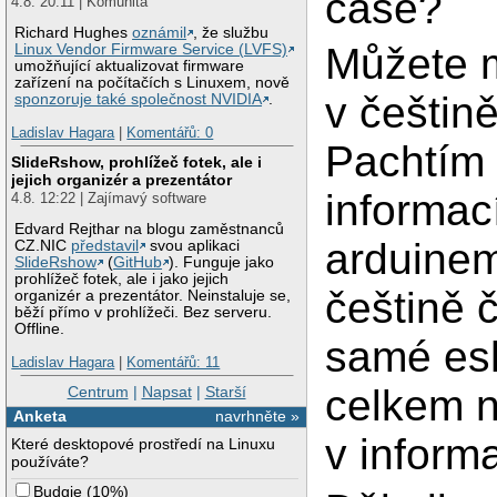
čase?
4.8. 20:11 | Komunita
Richard Hughes
oznámil
, že službu
Můžete m
Linux Vendor Firmware Service (LVFS)
umožňující aktualizovat firmware
zařízení na počítačích s Linuxem, nově
v češtin
sponzoruje také společnost NVIDIA
.
Ladislav Hagara
|
Komentářů: 0
Pachtím 
SlideRshow, prohlížeč fotek, ale i
jejich organizér a prezentátor
informac
4.8. 12:22 | Zajímavý software
Edvard Rejthar na blogu zaměstnanců
arduinem
CZ.NIC
představil
svou aplikaci
SlideRshow
(
GitHub
). Funguje jako
prohlížeč fotek, ale i jako jejich
češtině č
organizér a prezentátor. Neinstaluje se,
běží přímo v prohlížeči. Bez serveru.
Offline.
samé esh
Ladislav Hagara
|
Komentářů: 11
celkem n
Centrum
|
Napsat
|
Starší
Anketa
navrhněte »
v inform
Které desktopové prostředí na Linuxu
používáte?
Budgie
(
10%
)