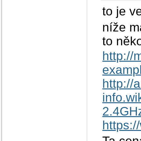
to je v
níže m
to ně
http:/
exampl
http://
info.w
2.4GH
https:
Ta cena