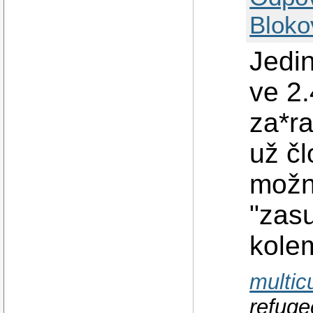
Bloko
Jedin
ve 2.
za*ra
už č
možn
"zasu
kolem
multic
refuge