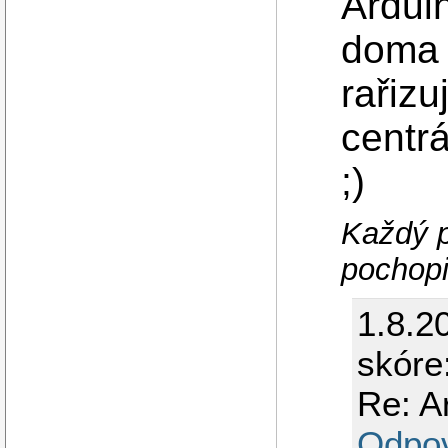
Ardui
doma s
rařizu
centrá
;)
Každý p
pochopi
1.8.2
skóre
Re: A
Odpo