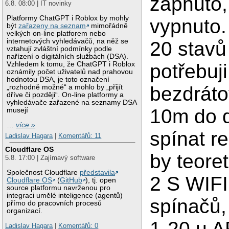
zapnuto,
6.8. 08:00 | IT novinky
Platformy ChatGPT i Roblox by mohly
vypnuto.
být
zařazeny na seznam
mimořádně
velkých on-line platforem nebo
internetových vyhledávačů, na něž se
20 stavů
vztahují zvláštní podmínky podle
nařízení o digitálních službách (DSA).
Vzhledem k tomu, že ChatGPT i Roblox
potřebuji
oznámily počet uživatelů nad prahovou
hodnotou DSA, je toto označení
bezdráto
„rozhodně možné“ a mohlo by „přijít
dříve či později“. On-line platformy a
vyhledávače zařazené na seznamy DSA
10m do d
musejí
…
více »
spínat r
Ladislav Hagara
|
Komentářů: 11
Cloudflare OS
by teore
5.8. 17:00 | Zajímavý software
Společnost Cloudflare
představila
2 S WIFI
Cloudflare OS
(
GitHub
), tj. open
source platformu navrženou pro
integraci umělé inteligence (agentů)
spínačů,
přímo do pracovních procesů
organizací.
1-20 u A
Ladislav Hagara
|
Komentářů: 0