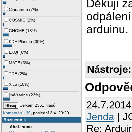
Děkuji z
Cinnamon
(
7%
)
odpálení
COSMIC
(
2%
)
arduinu.
GNOME
(
18%
)
KDE Plasma
(
30%
)
LXQt
(
6%
)
MATE
(
6%
)
Nástroje:
TDE
(
2%
)
Odpově
Xfce
(
15%
)
jiné/žádné
(
23%
)
24.7.201
Celkem 2351 hlasů
Komentářů: 30
, poslední 3.4. 20:20
Jenda
| J
Rozcestník
Re: Ardui
AbcLinuxu