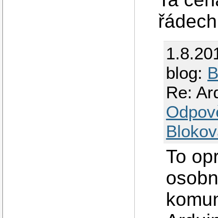
řádech 
1.8.20
blog:
B
Re: Ar
Odpov
Blokov
To op
osobn
komun