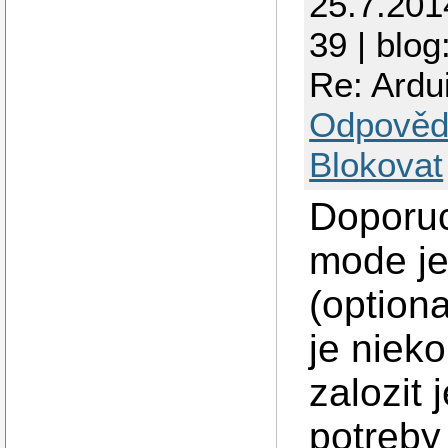
25.7.201
39 | blog
Re: Ardu
Odpověd
Blokovat
Doporuc
mode je
(optiona
je nieko
zalozit
potreby