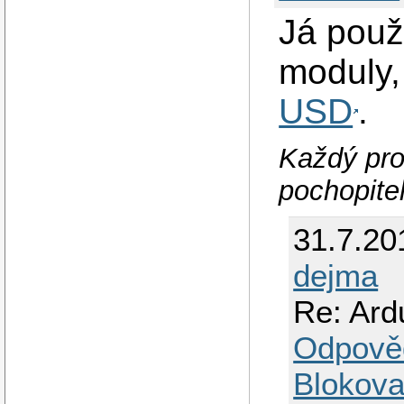
Já pou
moduly,
USD
.
Každý pro
pochopite
31.7.20
dejma
Re: Ard
Odpově
Blokova