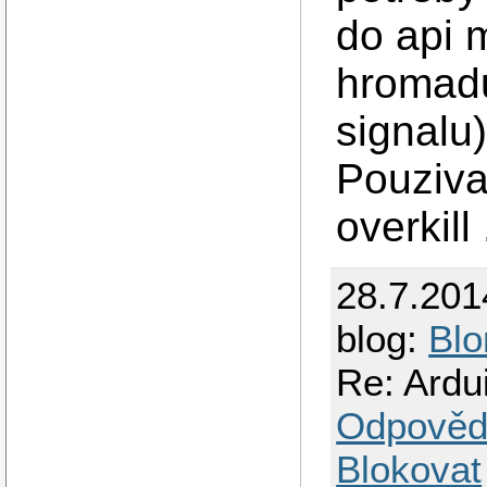
do api 
hromadu 
signalu)
Pouzivat
overkill 
28.7.201
blog:
Blo
Re: Ardu
Odpověd
Blokovat