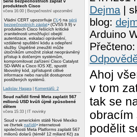
Série bezpečnostních záplat v
produktech Cisco
Dejma
| s
včera 16:00 | Bezpečnostní upozornění
blog:
dej
Vládní CERT upozorňuje (
𝕏
) na
sérii
bezpečnostních záplat
(CVSS 9.9) v
produktech Cisco řešících kritické
Arduino W
zranitelnosti umožňující obejití
autentizace, eskalaci oprávnění,
Přečteno:
vzdálené spuštění kódu a odepření
služby. Úspěšné zneužití může
útočníkům umožnit získat neoprávněný
Odpovědě
přístup k dotčeným systémům,
kompromitovat zařízení Cisco Catalyst
SD-WAN a Cisco IOS XE, spustit
Ahoj vš
libovolný kód, zpřístupnit citlivé
informace nebo narušit dostupnost
postižených systémů.
v tom za
Ladislav Hagara
|
Komentářů: 2
Soud nařídil firmě Meta zaplatit 567
tak se n
milionů USD kvůli újmě způsobené
dětem
obracím 
včera 15:33 | IT novinky
Soud v americkém státě Nové Mexiko
podělit 
ve čtvrtek
nařídil
internetové
společnosti Meta Platforms zaplatit 567
milionů dolarů (téměř 12 miliard Kč) za