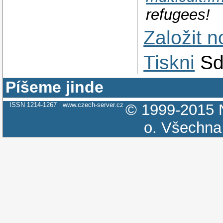
refugees!
Založit 
Tiskni
Sd
Píšeme jinde
ISSN 1214-1267
www.czech-server.cz
© 1999-2015
o.
Všechna 