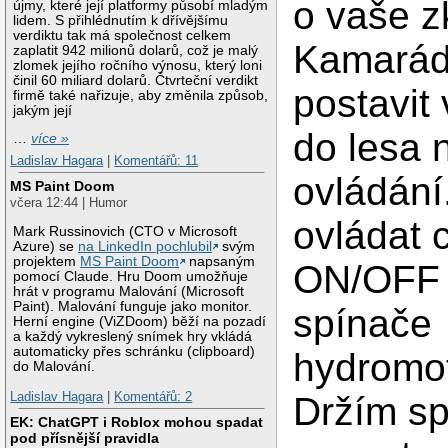
o vaše z
újmy, které její platformy působí mladým
lidem. S přihlédnutím k dřívějšímu
verdiktu tak má společnost celkem
Kamarád
zaplatit 942 milionů dolarů, což je malý
zlomek jejího ročního výnosu, který loni
činil 60 miliard dolarů. Čtvrteční verdikt
postavit
firmě také nařizuje, aby změnila způsob,
jakým její
do lesa 
…
více »
Ladislav Hagara
|
Komentářů: 11
ovládání
MS Paint Doom
včera 12:44 | Humor
ovládat 
Mark Russinovich (CTO v Microsoft
Azure) se
na LinkedIn pochlubil
svým
projektem
MS Paint Doom
napsaným
ON/OFF (
pomocí Claude. Hru Doom umožňuje
hrát v programu Malování (Microsoft
Paint). Malování funguje jako monitor.
spínače
Herní engine (ViZDoom) běží na pozadí
a každý vykreslený snímek hry vkládá
automaticky přes schránku (clipboard)
hydromot
do Malování.
Ladislav Hagara
|
Komentářů: 2
Držím sp
EK: ChatGPT i Roblox mohou spadat
pod přísnější pravidla