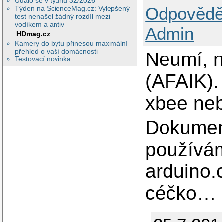
Událo se v týdnu 32/2026
Odpovědě
Týden na ScienceMag.cz: Vylepšený
test nenašel žádný rozdíl mezi
vodíkem a antiv
Admin
HDmag.cz
Kamery do bytu přinesou maximální
přehled o vaší domácnosti
Neumí, n
Testovací novinka
(AFAIK).
xbee ne
Dokument
používám
arduino.
céčko…