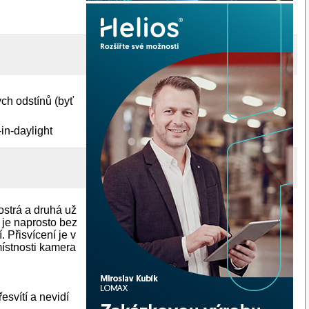
ch odstínů (byť
-in-daylight
ostrá a druhá už
 je naprosto bez
 Přisvícení je v
místnosti kamera
esvítí a nevidí