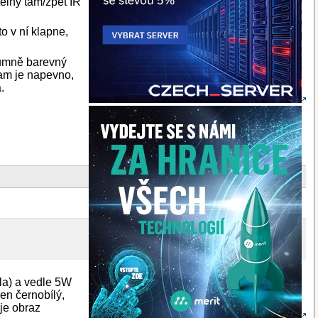
elný tam/zpět IR
o v ní klapne,
zumně barevný
 tam je napevno,
.
ila) a vedle 5W
en černobílý,
 je obraz