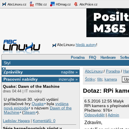
AbcLinuxu.cz
ITBiz.cz
HDmag.cz
AbcPráce.cz
AbcLinuxu
hledá autory
!
Poradna
FAQ
Hardware
Softw
Styl
×
AbcLinuxu
:/
Poradna
/
Har
Zprávičky
napište »
Pracovní nabídky
inzerujte »
Štítky
:
filtr
,
kamera
Up
Quake: Dawn of the Machine
Dotaz: RPi kame
dnes 04:44 | IT novinky
U příležitosti 30. výročí vydání
6.5.2016 12:55 Malyk
počítačové hry
Quake
byla
vydána
RPi kamera s přepínatel
nová epizoda
s názvem
Dawn of the
Přečteno: 976×
Machine
(
Steam
).
Odpovědět
|
Admin
Ladislav Hagara
|
Komentářů: 0
Zdravím,
Série bezpečnostních záplat v