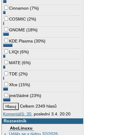
Cinnamon
(
7%
)
COSMIC
(
2%
)
GNOME
(
18%
)
KDE Plasma
(
30%
)
LXQt
(
6%
)
MATE
(
6%
)
TDE
(
2%
)
Xfce
(
15%
)
jiné/žádné
(
23%
)
Celkem 2349 hlasů
Komentářů: 30
, poslední 3.4. 20:20
Rozcestník
AbcLinuxu
Událo se v týdnu 32/2026