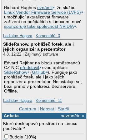
Richard Hughes
oznámil
, že službu
Linux Vendor Firmware Service (LVFS)
umožňující aktualizovat firmware
zařízení na počítačích s Linuxem, nově
sponzoruje také společnost NVIDIA
.
Ladislav Hagara
|
Komentářů: 0
SlideRshow, prohlížeč fotek, ale i
jejich organizér a prezentátor
4.8. 12:22 | Zajímavý software
Edvard Rejthar na blogu zaměstnanců
CZ.NIC
představil
svou aplikaci
SlideRshow
(
GitHub
). Funguje jako
prohlížeč fotek, ale i jako jejich
organizér a prezentátor. Neinstaluje se,
běží přímo v prohlížeči. Bez serveru.
Offline.
Ladislav Hagara
|
Komentářů: 11
Centrum
|
Napsat
|
Starší
Anketa
navrhněte »
Které desktopové prostředí na Linuxu
používáte?
Budgie
(
10%
)