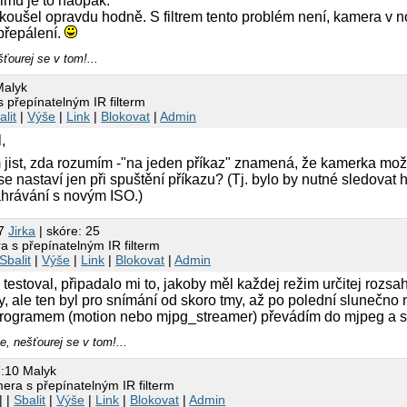
imu je to naopak.
koušel opravdu hodně. S filtrem tento problém není, kamera v 
 přepálení.
ťourej se v tom!...
Malyk
 přepínatelným IR filterm
alit
|
Výše
|
Link
|
Blokovat
|
Admin
,
m jist, zda rozumím -"na jeden příkaz" znamená, že kamerka m
se nastaví jen při spuštění příkazu? (Tj. bylo by nutné sledovat
nahrávání s novým ISO.)
37
Jirka
| skóre: 25
a s přepínatelným IR filterm
Sbalit
|
Výše
|
Link
|
Blokovat
|
Admin
 testoval, připadalo mi to, jakoby měl každej režim určitej rozs
y, ale ten byl pro snímání od skoro tmy, až po polední slunečno
programem (motion nebo mjpg_streamer) převádím do mjpeg a s
e, nešťourej se v tom!...
7:10 Malyk
era s přepínatelným IR filterm
| |
Sbalit
|
Výše
|
Link
|
Blokovat
|
Admin