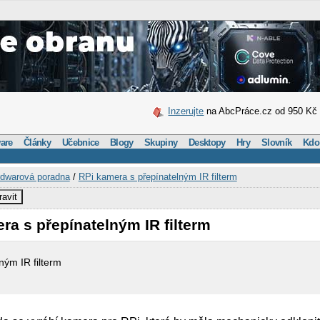
Inzerujte
na AbcPráce.cz od 950 Kč
are
Články
Učebnice
Blogy
Skupiny
Desktopy
Hry
Slovník
Kdo
dwarová poradna
/
RPi kamera s přepínatelným IR filterm
ravit
ra s přepínatelným IR filterm
ným IR filterm