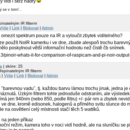
y vidí i skrz hadry
j se v tom!...
ínatelným IR filterm
Výše
|
Link
|
Blokovat
|
Admin
omezit spektrum pouze na IR a vyloučit zbytek viditelného?
 lze použít NoIR kamerku i ve dne, zbude alespoň trochu barevný
mělo poskytnout větší informační hodnotu než čistě čb snímek.
2013/pinoir-whats-it-for-comparison-of-raspicam-and-pi-noir-output
ka
| skóre: 25
řepínatelným IR filterm
t
|
Výše
|
Link
|
Blokovat
|
Admin
"barevnou vadu", tj. každou barvu lámou trochu jinak, jedna je 
máznutá. Úzkým filtrem tohle jednoduše odstraním, ale výsledek
má jen 940nm (nebo 850, podle filtru) +/- pár nm a zbytek nevidí.
 i ve dne, kromě edisonek, halogenů a přímého svitu slunce do 
ale na osvětlení celý místnosti stačí těch 5 wattíků.
 na jeden příkaz
ční režim, kamera toho v noci vidí hodně, ale na sluníčku se př