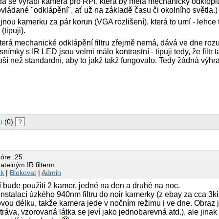
zda se vyrábí kamera pro RPi, která by měla mechanicky odklopit
 ovládané "odklápění", ať už na základě času či okolního světla.)
ou kamerku za pár korun (VGA rozlišení), která to umí - lehce t
tipuji).
terá mechanické odklápění filtru zřejmě nemá, dává ve dne ro
nímky s IR LED jsou velmi málo kontrastní - tipuji tedy, že filtr
ší než standardní, aby to jakž takž fungovalo. Tedy žádná výhra
t
(0)
?
kóre: 25
atelným IR filterm
nk
|
Blokovat
|
Admin
 bude použití 2 kamer, jedné na den a druhé na noc.
instalací úzkého 940nm filtru do noir kamerky (z ebay za cca 3k
ou délku, takže kamera jede v nočním režimu i ve dne. Obraz j
á tráva, vzorovaná látka se jeví jako jednobarevná atd.), ale jinak