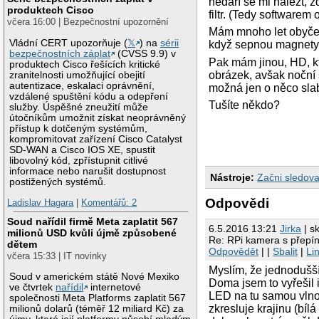
nedaří se mi nalézt, 
produktech Cisco
filtr. (Tedy softwarem
včera 16:00 | Bezpečnostní upozornění
Mám mnoho let obyčejn
Vládní CERT upozorňuje (
𝕏
) na
sérii
když sepnou magnety (
bezpečnostních záplat
(CVSS 9.9) v
Pak mám jinou, HD, k
produktech Cisco řešících kritické
obrázek, avšak noční s
zranitelnosti umožňující obejití
autentizace, eskalaci oprávnění,
možná jen o něco slab
vzdálené spuštění kódu a odepření
Tušíte někdo?
služby. Úspěšné zneužití může
útočníkům umožnit získat neoprávněný
přístup k dotčeným systémům,
kompromitovat zařízení Cisco Catalyst
SD-WAN a Cisco IOS XE, spustit
libovolný kód, zpřístupnit citlivé
informace nebo narušit dostupnost
Nástroje:
Začni sledova
postižených systémů.
Odpovědi
Ladislav Hagara
|
Komentářů: 2
Soud nařídil firmě Meta zaplatit 567
6.5.2016 13:21
Jirka
| s
milionů USD kvůli újmě způsobené
Re: RPi kamera s přepín
dětem
Odpovědět
| |
Sbalit
|
Li
včera 15:33 | IT novinky
Myslím, že jednodušší
Soud v americkém státě Nové Mexiko
Doma jsem to vyřešil 
ve čtvrtek
nařídil
internetové
LED na tu samou vlnov
společnosti Meta Platforms zaplatit 567
zkresluje krajinu (bíl
milionů dolarů (téměř 12 miliard Kč) za