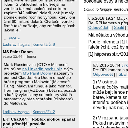
újmy, které její platformy působí mladým
dokonale ostrý a někd
lidem. S přihlédnutím k dřívějšímu
verdiktu tak má společnost celkem
Dokud to funguje, nešťoure
zaplatit 942 milionů dolarů, což je malý
zlomek jejího ročního výnosu, který loni
6.5.2016 19:24 Malyk
činil 60 miliard dolarů. Čtvrteční verdikt
Re: RPi kamera s přep
firmě také nařizuje, aby změnila způsob,
Odpovědět
| |
Sbalit
|
jakým její
Má nějakou výhodu 
…
více »
Podle infernetu [1]
Ladislav Hagara
|
Komentářů: 8
falešných), což by 
MS Paint Doom
[1] http://raspi.tv/
včera 12:44 | Humor
Mark Russinovich (CTO v Microsoft
6.5.2016 20:44
Jir
Azure) se
na LinkedIn pochlubil
svým
Re: RPi kamera s p
projektem
MS Paint Doom
napsaným
Odpovědět
| |
Sbali
pomocí Claude. Hru Doom umožňuje
1) V ostrosti
hrát v programu Malování (Microsoft
Paint). Malování funguje jako monitor.
Levné čočky mají 
Herní engine (ViZDoom) běží na pozadí
může bejt lehce 
a každý vykreslený snímek hry vkládá
barev, kamera sní
automaticky přes schránku (clipboard)
interiéru potřeba
do Malování.
nevidí jinak nic, 
Ladislav Hagara
|
Komentářů: 2
2) V rozsahu jasu
EK: ChatGPT i Roblox mohou spadat
Pokud nastavím no
pod přísnější pravidla