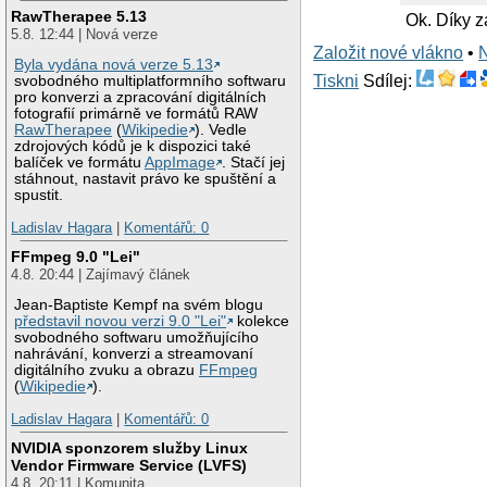
RawTherapee 5.13
Ok. Díky za
5.8. 12:44 | Nová verze
Založit nové vlákno
•
Byla vydána nová verze 5.13
Tiskni
Sdílej:
svobodného multiplatformního softwaru
pro konverzi a zpracování digitálních
fotografií primárně ve formátů RAW
RawTherapee
(
Wikipedie
). Vedle
zdrojových kódů je k dispozici také
balíček ve formátu
AppImage
. Stačí jej
stáhnout, nastavit právo ke spuštění a
spustit.
Ladislav Hagara
|
Komentářů: 0
FFmpeg 9.0 "Lei"
4.8. 20:44 | Zajímavý článek
Jean-Baptiste Kempf na svém blogu
představil novou verzi 9.0 "Lei"
kolekce
svobodného softwaru umožňujícího
nahrávání, konverzi a streamovaní
digitálního zvuku a obrazu
FFmpeg
(
Wikipedie
).
Ladislav Hagara
|
Komentářů: 0
NVIDIA sponzorem služby Linux
Vendor Firmware Service (LVFS)
4.8. 20:11 | Komunita