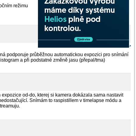
nočním režimu
ožná podporuje průběžnou automatickou expozici pro snímání
 histogram a při podstatné změně jasu (přepal/tma)
ah expozice od-do, kterej si kamera dokázala sama nastavit
 nedostačující. Snímám to raspistillem v timelapse módu a
treamuju.