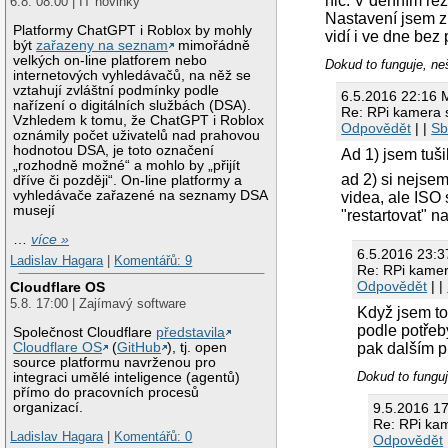
nic. V denním rež
6.8. 08:00 | IT novinky
Nastavení jsem z
Platformy ChatGPT i Roblox by mohly
vidí i ve dne bez
být
zařazeny na seznam
mimořádně
velkých on-line platforem nebo
Dokud to funguje, neš
internetových vyhledávačů, na něž se
vztahují zvláštní podmínky podle
6.5.2016 22:16 
nařízení o digitálních službách (DSA).
Re: RPi kamera s
Vzhledem k tomu, že ChatGPT i Roblox
Odpovědět
| |
Sb
oznámily počet uživatelů nad prahovou
hodnotou DSA, je toto označení
Ad 1) jsem tušil
„rozhodně možné“ a mohlo by „přijít
ad 2) si nejse
dříve či později“. On-line platformy a
vyhledávače zařazené na seznamy DSA
videa, ale ISO 
musejí
"restartovat" 
…
více »
6.5.2016 23:
Ladislav Hagara
|
Komentářů: 9
Re: RPi kamer
Odpovědět
| |
Cloudflare OS
5.8. 17:00 | Zajímavý software
Když jsem to
podle potřeb
Společnost Cloudflare
představila
Cloudflare OS
(
GitHub
), tj. open
pak dalším 
source platformu navrženou pro
Dokud to funguj
integraci umělé inteligence (agentů)
přímo do pracovních procesů
organizací.
9.5.2016 1
Re: RPi kam
Ladislav Hagara
|
Komentářů: 0
Odpovědět