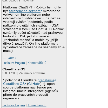
6.8. 08:00 | IT novinky
Platformy ChatGPT i Roblox by mohly
být
zařazeny na seznam
mimořádně
velkých on-line platforem nebo
internetových vyhledávačů, na něž se
vztahují zvláštní podmínky podle
nařízení o digitálních službách (DSA).
Vzhledem k tomu, že ChatGPT i Roblox
oznámily počet uživatelů nad prahovou
hodnotou DSA, je toto označení
„rozhodně možné“ a mohlo by „přijít
dříve či později“. On-line platformy a
vyhledávače zařazené na seznamy DSA
musejí
…
více »
Ladislav Hagara
|
Komentářů: 9
Cloudflare OS
5.8. 17:00 | Zajímavý software
Společnost Cloudflare
představila
Cloudflare OS
(
GitHub
), tj. open
source platformu navrženou pro
integraci umělé inteligence (agentů)
přímo do pracovních procesů
organizací.
Ladislav Hagara
|
Komentářů: 0