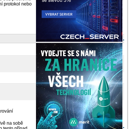
ní protokol nebo
árování
 dvě na sobě
 tento případ.