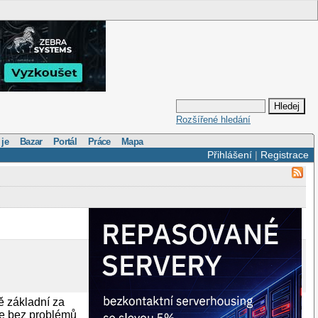
Rozšířené hledání
 je
Bazar
Portál
Práce
Mapa
Přihlášení
|
Registrace
ě základní za
se bez problémů