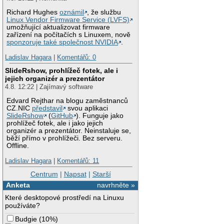
Richard Hughes
oznámil
, že službu
Linux Vendor Firmware Service (LVFS)
umožňující aktualizovat firmware
zařízení na počítačích s Linuxem, nově
sponzoruje také společnost NVIDIA
.
Ladislav Hagara
|
Komentářů: 0
SlideRshow, prohlížeč fotek, ale i
jejich organizér a prezentátor
4.8. 12:22 | Zajímavý software
Edvard Rejthar na blogu zaměstnanců
CZ.NIC
představil
svou aplikaci
SlideRshow
(
GitHub
). Funguje jako
prohlížeč fotek, ale i jako jejich
organizér a prezentátor. Neinstaluje se,
běží přímo v prohlížeči. Bez serveru.
Offline.
Ladislav Hagara
|
Komentářů: 11
Centrum
|
Napsat
|
Starší
Anketa
navrhněte »
Které desktopové prostředí na Linuxu
používáte?
Budgie
(
10%
)