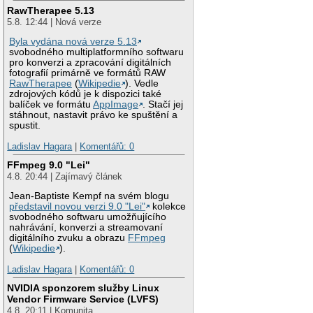
RawTherapee 5.13
5.8. 12:44 | Nová verze
Byla vydána nová verze 5.13
svobodného multiplatformního softwaru
pro konverzi a zpracování digitálních
fotografií primárně ve formátů RAW
RawTherapee
(
Wikipedie
). Vedle
zdrojových kódů je k dispozici také
balíček ve formátu
AppImage
. Stačí jej
stáhnout, nastavit právo ke spuštění a
spustit.
Ladislav Hagara
|
Komentářů: 0
FFmpeg 9.0 "Lei"
4.8. 20:44 | Zajímavý článek
Jean-Baptiste Kempf na svém blogu
představil novou verzi 9.0 "Lei"
kolekce
svobodného softwaru umožňujícího
nahrávání, konverzi a streamovaní
digitálního zvuku a obrazu
FFmpeg
(
Wikipedie
).
Ladislav Hagara
|
Komentářů: 0
NVIDIA sponzorem služby Linux
Vendor Firmware Service (LVFS)
4.8. 20:11 | Komunita