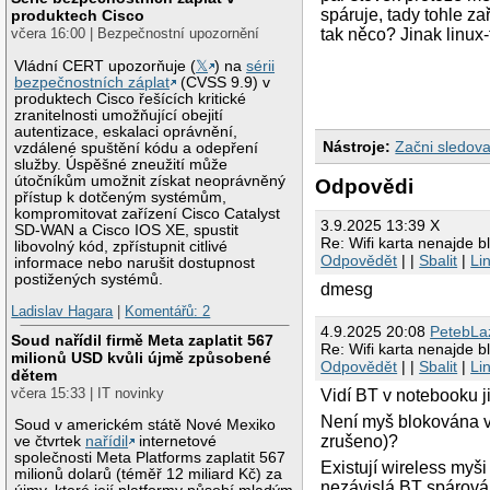
spáruje, tady tohle z
produktech Cisco
včera 16:00 | Bezpečnostní upozornění
tak něco? Jinak linux-
Vládní CERT upozorňuje (
𝕏
) na
sérii
bezpečnostních záplat
(CVSS 9.9) v
produktech Cisco řešících kritické
zranitelnosti umožňující obejití
autentizace, eskalaci oprávnění,
Nástroje:
Začni sledova
vzdálené spuštění kódu a odepření
služby. Úspěšné zneužití může
útočníkům umožnit získat neoprávněný
Odpovědi
přístup k dotčeným systémům,
kompromitovat zařízení Cisco Catalyst
3.9.2025 13:39 X
SD-WAN a Cisco IOS XE, spustit
Re: Wifi karta nenajde 
libovolný kód, zpřístupnit citlivé
Odpovědět
| |
Sbalit
|
Li
informace nebo narušit dostupnost
postižených systémů.
dmesg
Ladislav Hagara
|
Komentářů: 2
4.9.2025 20:08
PetebLa
Soud nařídil firmě Meta zaplatit 567
Re: Wifi karta nenajde 
milionů USD kvůli újmě způsobené
Odpovědět
| |
Sbalit
|
Li
dětem
včera 15:33 | IT novinky
Vidí BT v notebooku ji
Není myš blokována v
Soud v americkém státě Nové Mexiko
zrušeno)?
ve čtvrtek
nařídil
internetové
společnosti Meta Platforms zaplatit 567
Existují wireless myš
milionů dolarů (téměř 12 miliard Kč) za
nezávislá BT spárová