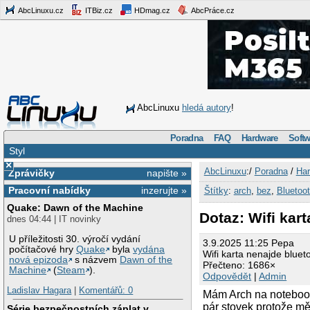
AbcLinuxu.cz
ITBiz.cz
HDmag.cz
AbcPráce.cz
AbcLinuxu
hledá autory
!
Poradna
FAQ
Hardware
Softw
Styl
×
AbcLinuxu
:/
Poradna
/
Har
Zprávičky
napište »
Pracovní nabídky
inzerujte »
Štítky
:
arch
,
bez
,
Bluetoo
Quake: Dawn of the Machine
Dotaz: Wifi kar
dnes 04:44 | IT novinky
U příležitosti 30. výročí vydání
3.9.2025 11:25 Pepa
počítačové hry
Quake
byla
vydána
Wifi karta nenajde blue
nová epizoda
s názvem
Dawn of the
Přečteno: 1686×
Machine
(
Steam
).
Odpovědět
|
Admin
Ladislav Hagara
|
Komentářů: 0
Mám Arch na notebook
pár stovek protože m
Série bezpečnostních záplat v