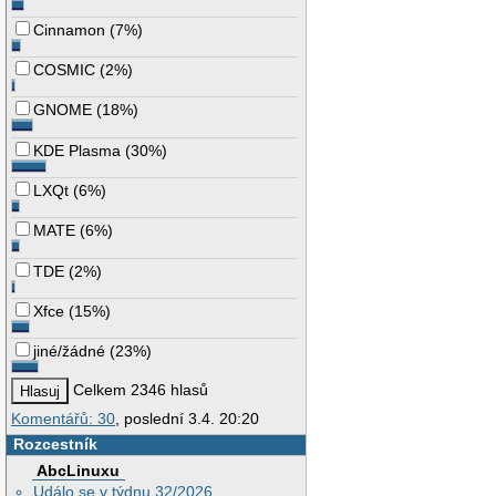
Cinnamon
(
7%
)
COSMIC
(
2%
)
GNOME
(
18%
)
KDE Plasma
(
30%
)
LXQt
(
6%
)
MATE
(
6%
)
TDE
(
2%
)
Xfce
(
15%
)
jiné/žádné
(
23%
)
Celkem 2346 hlasů
Komentářů: 30
, poslední 3.4. 20:20
Rozcestník
AbcLinuxu
Událo se v týdnu 32/2026