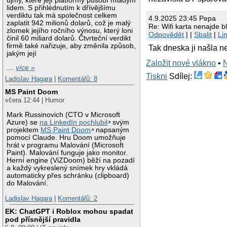
újmy, které její platformy působí mladým
lidem. S přihlédnutím k dřívějšímu
verdiktu tak má společnost celkem
4.9.2025 23:45 Pepa
zaplatit 942 milionů dolarů, což je malý
Re: Wifi karta nenajde 
zlomek jejího ročního výnosu, který loni
Odpovědět
| |
Sbalit
|
Li
činil 60 miliard dolarů. Čtvrteční verdikt
firmě také nařizuje, aby změnila způsob,
Tak dneska ji našla ne
jakým její
Založit nové vlákno
•
…
více »
Tiskni
Sdílej:
Ladislav Hagara
|
Komentářů: 8
MS Paint Doom
včera 12:44 | Humor
Mark Russinovich (CTO v Microsoft
Azure) se
na LinkedIn pochlubil
svým
projektem
MS Paint Doom
napsaným
pomocí Claude. Hru Doom umožňuje
hrát v programu Malování (Microsoft
Paint). Malování funguje jako monitor.
Herní engine (ViZDoom) běží na pozadí
a každý vykreslený snímek hry vkládá
automaticky přes schránku (clipboard)
do Malování.
Ladislav Hagara
|
Komentářů: 2
EK: ChatGPT i Roblox mohou spadat
pod přísnější pravidla