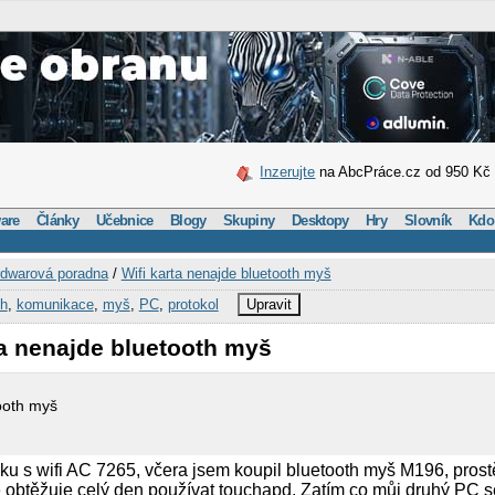
Inzerujte
na AbcPráce.cz od 950 Kč
are
Články
Učebnice
Blogy
Skupiny
Desktopy
Hry
Slovník
Kdo
dwarová poradna
/
Wifi karta nenajde bluetooth myš
th
,
komunikace
,
myš
,
PC
,
protokol
Upravit
ta nenajde bluetooth myš
tooth myš
u s wifi AC 7265, včera jsem koupil bluetooth myš M196, prost
ě obtěžuje celý den používat touchapd. Zatím co můj druhý PC 