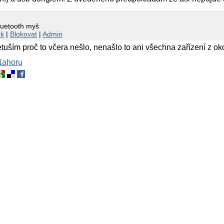
bluetooth myš
nk
|
Blokovat
|
Admin
tuším proč to včera nešlo, nenašlo to ani všechna zařízení z oko
Nahoru