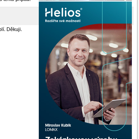
lí. Děkuji.