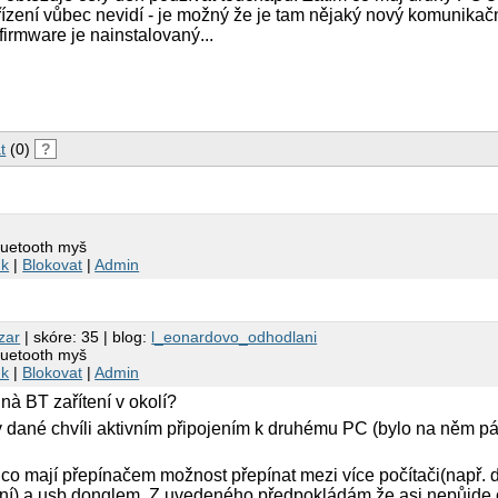
ařízení vůbec nevidí - je možný že je tam nějaký nový komunikač
firmware je nainstalovaný...
t
(0)
?
bluetooth myš
nk
|
Blokovat
|
Admin
zar
| skóre: 35 | blog:
l_eonardovo_odhodlani
bluetooth myš
nk
|
Blokovat
|
Admin
nà BT zařítení v okolí?
 dané chvíli aktivním připojením k druhému PC (bylo na něm p
i co mají přepínačem možnost přepínat mezi více počítači(např.
ní) a usb donglem. Z uvedeného předpokládám že asi nepůjde o