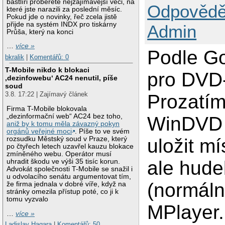
bastlíři proberete nejzajímavější věci, na
Odpovědě
které jste narazili za poslední měsíc.
Pokud jde o novinky, řeč zcela jistě
přijde na systém INDX pro tiskárny
Admin
Průša, který na konci
…
více »
Podle G
bkralik
|
Komentářů: 0
T-Mobile nikdo k blokaci
pro DVD-
‚dezinfowebu‘ AC24 nenutil, píše
soud
3.8. 17:22 | Zajímavý článek
Prozatím
Firma T-Mobile blokovala
„dezinformační web“ AC24 bez toho,
WinDVD (
aniž by k tomu měla závazný pokyn
orgánů veřejné moci
. Píše to ve svém
rozsudku Městský soud v Praze, který
uložit m
po čtyřech letech uzavřel kauzu blokace
zmíněného webu. Operátor musí
ale hud
uhradit škodu ve výši 35 tisíc korun.
Advokát společnosti T-Mobile se snažil i
u odvolacího senátu argumentovat tím,
(normáln
že firma jednala v dobré víře, když na
stránky omezila přístup poté, co ji k
tomu vyzvalo
MPlayer.
…
více »
Ladislav Hagara
|
Komentářů: 50