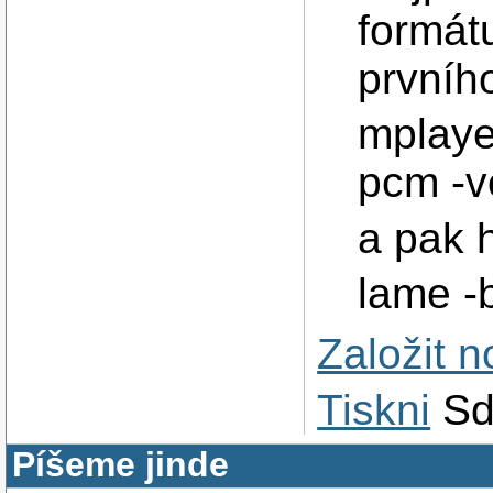
formát
prvního
mplaye
pcm -v
a pak 
lame -
Založit 
Tiskni
Sd
Píšeme jinde