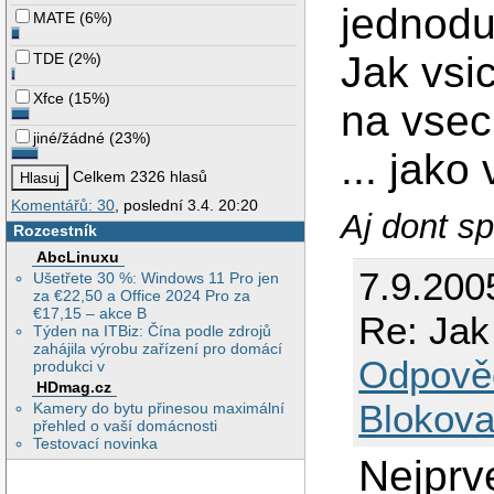
jednodu
MATE
(
6%
)
Jak vsi
TDE
(
2%
)
Xfce
(
15%
)
na vsec
jiné/žádné
(
23%
)
... jako
Celkem 2326 hlasů
Komentářů: 30
, poslední 3.4. 20:20
Aj dont spí
Rozcestník
AbcLinuxu
7.9.200
Ušetřete 30 %: Windows 11 Pro jen
za €22,50 a Office 2024 Pro za
€17,15 – akce B
Re: Jak
Týden na ITBiz: Čína podle zdrojů
zahájila výrobu zařízení pro domácí
Odpově
produkci v
HDmag.cz
Blokova
Kamery do bytu přinesou maximální
přehled o vaší domácnosti
Testovací novinka
Nejprv