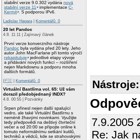
stabilní verze 9.0.302 vydána
nová
stabilní verze 11
implementace
C-
Kermit
. S podporou IPv6.
Ladislav Hagara
|
Komentářů: 0
20 let Pandoc
4.8. 11:11 | Zajímavý článek
První verze konverzního nástroje
Pandoc
byla vydána před 20 lety. Jeho
autor John MacFarlane při tomto výročí
rekapituluje
jednotlivé etapy vývoje
a přidávání nových funkcí – rozšíření
nejen Markdownu a podporu mnoha
dalších formátů.
Nástroje:
|🇵🇸
|
Komentářů: 0
Virtuální Bastlírna vol. 65: Už vám
dorazil předobjednaný INDX?
Odpově
4.8. 00:55 | Pozvánky
Srpen přinesl nejen další spalující
vedro, ale také Virtuální Bastlírnu s
neméně žhavými novinkami. Využijte
7.9.2005 
tedy předpovědi na deštivý čtvrteční
večer a od 20:00 se připojte online k
Re: Jak 
tomuto neformálnímu setkání kutilů,
techniků a vědců, kde se strahovskými