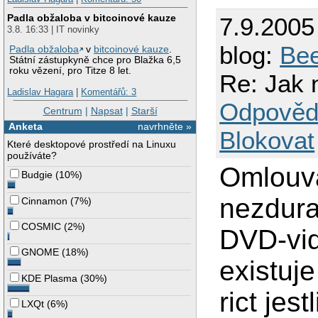
Padla obžaloba v bitcoinové kauze
7.9.2005
3.8. 16:33 | IT novinky
blog:
Bee
Padla obžaloba
v
bitcoinové kauze
.
Státní zástupkyně chce pro Blažka 6,5
roku vězení, pro Titze 8 let.
Re: Jak 
Ladislav Hagara
|
Komentářů: 3
Odpověd
Centrum
|
Napsat
|
Starší
Anketa
navrhněte »
Blokovat
Které desktopové prostředí na Linuxu
používáte?
Omlouva
Budgie
(
10%
)
nezdura
Cinnamon
(
7%
)
COSMIC
(
2%
)
DVD-vid
GNOME
(
18%
)
existuj
KDE Plasma
(
30%
)
rict jes
LXQt
(
6%
)