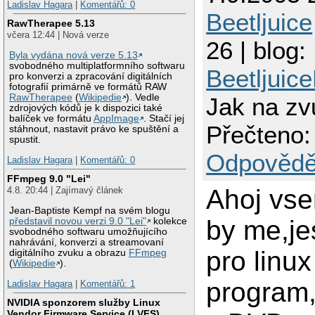
Ladislav Hagara
|
Komentářů: 0
Beetljuice
RawTherapee 5.13
včera 12:44 | Nová verze
26 | blog:
Byla vydána nová verze 5.13
svobodného multiplatformního softwaru
Beetljuic
pro konverzi a zpracování digitálních
fotografií primárně ve formátů RAW
RawTherapee
(
Wikipedie
). Vedle
Jak na z
zdrojových kódů je k dispozici také
balíček ve formátu
AppImage
. Stačí jej
Přečteno:
stáhnout, nastavit právo ke spuštění a
spustit.
Odpovědě
Ladislav Hagara
|
Komentářů: 0
FFmpeg 9.0 "Lei"
Ahoj vse
4.8. 20:44 | Zajímavý článek
Jean-Baptiste Kempf na svém blogu
by me,jes
představil novou verzi 9.0 "Lei"
kolekce
svobodného softwaru umožňujícího
nahrávání, konverzi a streamovaní
pro linux
digitálního zvuku a obrazu
FFmpeg
(
Wikipedie
).
program,
Ladislav Hagara
|
Komentářů: 1
NVIDIA sponzorem služby Linux
Vendor Firmware Service (LVFS)