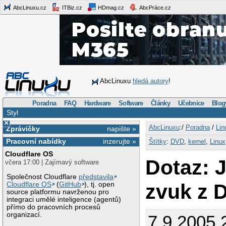
AbcLinuxu.cz
ITBiz.cz
HDmag.cz
AbcPráce.cz
AbcLinuxu
hledá autory
!
Poradna
FAQ
Hardware
Software
Články
Učebnice
Blog
Styl
×
AbcLinuxu
:/
Poradna
/
Lin
Zprávičky
napište »
Pracovní nabídky
inzerujte »
Štítky
:
DVD
,
kernel
,
Linux
Cloudflare OS
Dotaz: 
včera 17:00 | Zajímavý software
Společnost Cloudflare
představila
zvuk z 
Cloudflare OS
(
GitHub
), tj. open
source platformu navrženou pro
integraci umělé inteligence (agentů)
přímo do pracovních procesů
organizací.
7.9.2005 