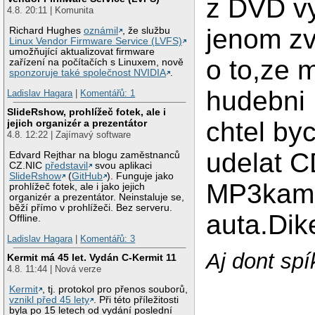
z DVD v
4.8. 20:11 | Komunita
jenom z
Richard Hughes
oznámil
, že službu
Linux Vendor Firmware Service (LVFS)
umožňující aktualizovat firmware
o to,ze
zařízení na počítačích s Linuxem, nově
sponzoruje také společnost NVIDIA
.
hudebni
Ladislav Hagara
|
Komentářů: 1
SlideRshow, prohlížeč fotek, ale i
chtel byc
jejich organizér a prezentátor
4.8. 12:22 | Zajímavý software
udelat C
Edvard Rejthar na blogu zaměstnanců
CZ.NIC
představil
svou aplikaci
SlideRshow
(
GitHub
). Funguje jako
MP3kam
prohlížeč fotek, ale i jako jejich
organizér a prezentátor. Neinstaluje se,
běží přímo v prohlížeči. Bez serveru.
auta.Dik
Offline.
Ladislav Hagara
|
Komentářů: 3
Aj dont spík
Kermit má 45 let. Vydán C-Kermit 11
4.8. 11:44 | Nová verze
Kermit
, tj. protokol pro přenos souborů,
vznikl před 45 lety
. Při této příležitosti
byla po 15 letech od vydání poslední