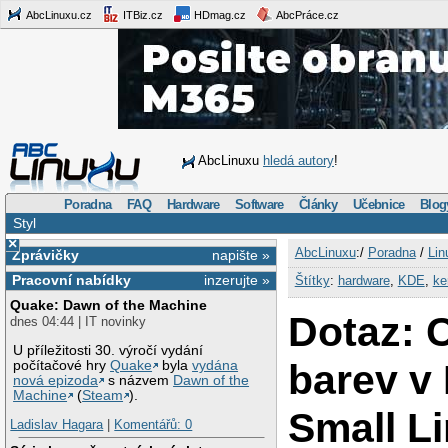
AbcLinuxu.cz
ITBiz.cz
HDmag.cz
AbcPráce.cz
AbcLinuxu
hledá autory
!
Poradna
FAQ
Hardware
Software
Články
Učebnice
Blog
Styl
×
AbcLinuxu
:/
Poradna
/
Lin
Zprávičky
napište »
Pracovní nabídky
inzerujte »
Štítky
:
hardware
,
KDE
,
ke
Quake: Dawn of the Machine
Dotaz: 
dnes 04:44 | IT novinky
U příležitosti 30. výročí vydání
barev v
počítačové hry
Quake
byla
vydána
nová epizoda
s názvem
Dawn of the
Machine
(
Steam
).
Small L
Ladislav Hagara
|
Komentářů: 0