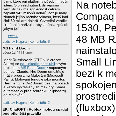
újmy, které její platformy působí mladým
Na note
lidem. S přihlédnutím k dřívějšímu
verdiktu tak má společnost celkem
Compaq
zaplatit 942 milionů dolarů, což je malý
zlomek jejího ročního výnosu, který loni
činil 60 miliard dolarů. Čtvrteční verdikt
1530, Pe
firmě také nařizuje, aby změnila způsob,
jakým její
48 MB R
…
více »
Ladislav Hagara
|
Komentářů: 8
nainstal
MS Paint Doom
včera 12:44 | Humor
Small Li
Mark Russinovich (CTO v Microsoft
Azure) se
na LinkedIn pochlubil
svým
projektem
MS Paint Doom
napsaným
bezi k m
pomocí Claude. Hru Doom umožňuje
hrát v programu Malování (Microsoft
Paint). Malování funguje jako monitor.
spokojen
Herní engine (ViZDoom) běží na pozadí
a každý vykreslený snímek hry vkládá
automaticky přes schránku (clipboard)
prostred
do Malování.
Ladislav Hagara
|
Komentářů: 2
(fluxbox)
EK: ChatGPT i Roblox mohou spadat
pod přísnější pravidla