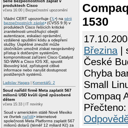
Série bezpečnostních záplat v
Compaq
produktech Cisco
včera 16:00 | Bezpečnostní upozornění
1530
Vládní CERT upozorňuje (
𝕏
) na
sérii
bezpečnostních záplat
(CVSS 9.9) v
produktech Cisco řešících kritické
zranitelnosti umožňující obejití
17.10.20
autentizace, eskalaci oprávnění,
vzdálené spuštění kódu a odepření
služby. Úspěšné zneužití může
Březina
| 
útočníkům umožnit získat neoprávněný
přístup k dotčeným systémům,
kompromitovat zařízení Cisco Catalyst
České Bu
SD-WAN a Cisco IOS XE, spustit
libovolný kód, zpřístupnit citlivé
Chyba ba
informace nebo narušit dostupnost
postižených systémů.
Small Lin
Ladislav Hagara
|
Komentářů: 2
Soud nařídil firmě Meta zaplatit 567
Compaq A
milionů USD kvůli újmě způsobené
dětem
Přečteno:
včera 15:33 | IT novinky
Soud v americkém státě Nové Mexiko
Odpovědě
ve čtvrtek
nařídil
internetové
společnosti Meta Platforms zaplatit 567
milionů dolarů (téměř 12 miliard Kč) za