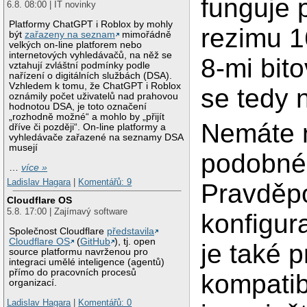
funguje 
6.8. 08:00 | IT novinky
Platformy ChatGPT i Roblox by mohly
rezimu 16
být
zařazeny na seznam
mimořádně
velkých on-line platforem nebo
internetových vyhledávačů, na něž se
8-mi bit
vztahují zvláštní podmínky podle
nařízení o digitálních službách (DSA).
Vzhledem k tomu, že ChatGPT i Roblox
se tedy 
oznámily počet uživatelů nad prahovou
hodnotou DSA, je toto označení
„rozhodně možné“ a mohlo by „přijít
Nemáte 
dříve či později“. On-line platformy a
vyhledávače zařazené na seznamy DSA
musejí
podobné
…
více »
Ladislav Hagara
|
Komentářů: 9
Pravděp
Cloudflare OS
5.8. 17:00 | Zajímavý software
konfigur
Společnost Cloudflare
představila
Cloudflare OS
(
GitHub
), tj. open
je také 
source platformu navrženou pro
integraci umělé inteligence (agentů)
přímo do pracovních procesů
kompatib
organizací.
Ladislav Hagara
|
Komentářů: 0