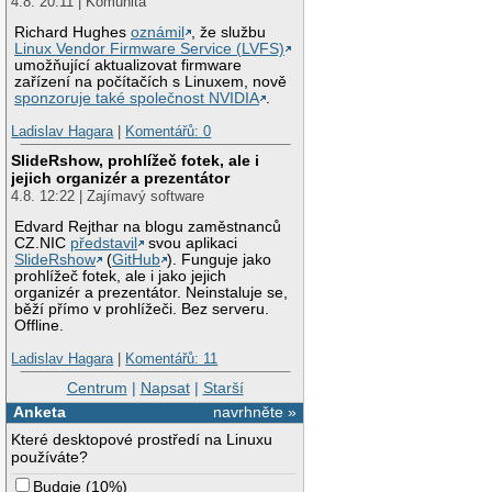
4.8. 20:11 | Komunita
Richard Hughes
oznámil
, že službu
Linux Vendor Firmware Service (LVFS)
umožňující aktualizovat firmware
zařízení na počítačích s Linuxem, nově
sponzoruje také společnost NVIDIA
.
Ladislav Hagara
|
Komentářů: 0
SlideRshow, prohlížeč fotek, ale i
jejich organizér a prezentátor
4.8. 12:22 | Zajímavý software
Edvard Rejthar na blogu zaměstnanců
CZ.NIC
představil
svou aplikaci
SlideRshow
(
GitHub
). Funguje jako
prohlížeč fotek, ale i jako jejich
organizér a prezentátor. Neinstaluje se,
běží přímo v prohlížeči. Bez serveru.
Offline.
Ladislav Hagara
|
Komentářů: 11
Centrum
|
Napsat
|
Starší
Anketa
navrhněte »
Které desktopové prostředí na Linuxu
používáte?
Budgie
(
10%
)