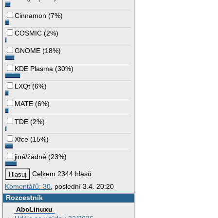
Cinnamon
(
7%
)
COSMIC
(
2%
)
GNOME
(
18%
)
KDE Plasma
(
30%
)
LXQt
(
6%
)
MATE
(
6%
)
TDE
(
2%
)
Xfce
(
15%
)
jiné/žádné
(
23%
)
Celkem 2344 hlasů
Komentářů: 30
, poslední 3.4. 20:20
Rozcestník
AbcLinuxu