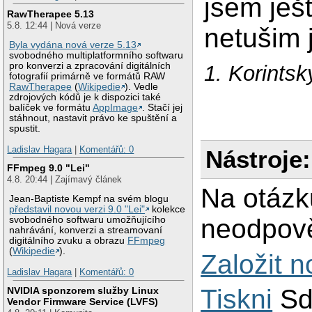
jsem ješ
RawTherapee 5.13
5.8. 12:44 | Nová verze
netušim 
Byla vydána nová verze 5.13
svobodného multiplatformního softwaru
pro konverzi a zpracování digitálních
1. Korints
fotografií primárně ve formátů RAW
RawTherapee
(
Wikipedie
). Vedle
zdrojových kódů je k dispozici také
balíček ve formátu
AppImage
. Stačí jej
stáhnout, nastavit právo ke spuštění a
spustit.
Ladislav Hagara
|
Komentářů: 0
Nástroje:
FFmpeg 9.0 "Lei"
4.8. 20:44 | Zajímavý článek
Na otázk
Jean-Baptiste Kempf na svém blogu
představil novou verzi 9.0 "Lei"
kolekce
neodpově
svobodného softwaru umožňujícího
nahrávání, konverzi a streamovaní
digitálního zvuku a obrazu
FFmpeg
(
Wikipedie
).
Založit 
Ladislav Hagara
|
Komentářů: 0
Tiskni
Sd
NVIDIA sponzorem služby Linux
Vendor Firmware Service (LVFS)