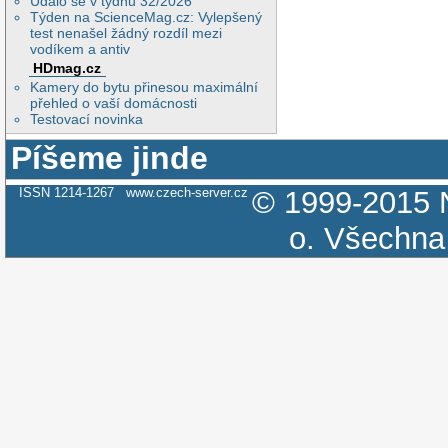
Událo se v týdnu 32/2026
Týden na ScienceMag.cz: Vylepšený
test nenašel žádný rozdíl mezi
vodíkem a antiv
HDmag.cz
Kamery do bytu přinesou maximální
přehled o vaší domácnosti
Testovací novinka
Píšeme jinde
ISSN 1214-1267
www.czech-server.cz
© 1999-2015
o.
Všechna 