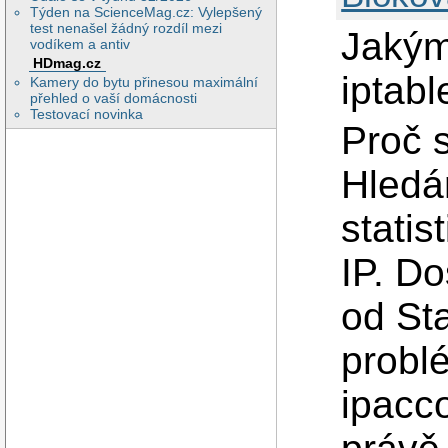
Týden na ScienceMag.cz: Vylepšený
test nenašel žádný rozdíl mezi
Jakým
vodíkem a antiv
HDmag.cz
iptab
Kamery do bytu přinesou maximální
přehled o vaší domácnosti
Testovací novinka
Proč 
Hledám
statis
IP. D
od St
problé
ipacc