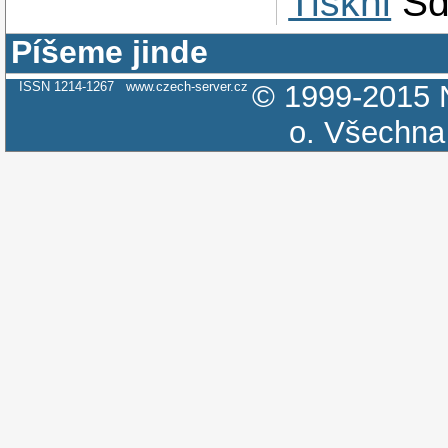
Tiskni
Sd
Píšeme jinde
ISSN 1214-1267
www.czech-server.cz
© 1999-2015
o.
Všechna 