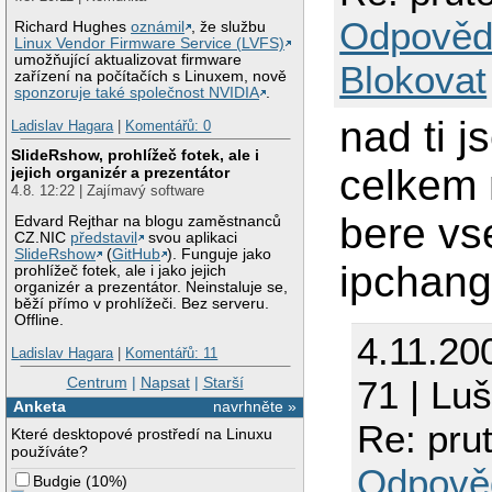
Odpověd
Richard Hughes
oznámil
, že službu
Linux Vendor Firmware Service (LVFS)
umožňující aktualizovat firmware
Blokovat
zařízení na počítačích s Linuxem, nově
sponzoruje také společnost NVIDIA
.
nad ti j
Ladislav Hagara
|
Komentářů: 0
SlideRshow, prohlížeč fotek, ale i
celkem n
jejich organizér a prezentátor
4.8. 12:22 | Zajímavý software
bere vs
Edvard Rejthar na blogu zaměstnanců
CZ.NIC
představil
svou aplikaci
SlideRshow
(
GitHub
). Funguje jako
ipchan
prohlížeč fotek, ale i jako jejich
organizér a prezentátor. Neinstaluje se,
běží přímo v prohlížeči. Bez serveru.
Offline.
4.11.20
Ladislav Hagara
|
Komentářů: 11
Centrum
|
Napsat
|
Starší
71 | Lu
Anketa
navrhněte »
Re: prut
Které desktopové prostředí na Linuxu
používáte?
Odpově
Budgie
(
10%
)