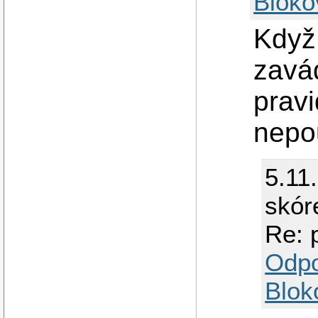
Bloko
Když
zavád
pravi
nepo
5.11
skór
Re: p
Odp
Blok