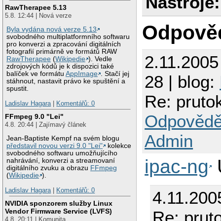
Nástroje:
RawTherapee 5.13
5.8. 12:44 | Nová verze
Odpově
Byla vydána nová verze 5.13
svobodného multiplatformního softwaru
pro konverzi a zpracování digitálních
fotografií primárně ve formátů RAW
2.11.2005
RawTherapee
(
Wikipedie
). Vedle
zdrojových kódů je k dispozici také
balíček ve formátu
AppImage
. Stačí jej
28 | blog:
stáhnout, nastavit právo ke spuštění a
spustit.
Re: prutok
Ladislav Hagara
|
Komentářů: 0
Odpovědě
FFmpeg 9.0 "Lei"
4.8. 20:44 | Zajímavý článek
Admin
Jean-Baptiste Kempf na svém blogu
představil novou verzi 9.0 "Lei"
kolekce
svobodného softwaru umožňujícího
ipac-ng
U
nahrávání, konverzi a streamovaní
digitálního zvuku a obrazu
FFmpeg
(
Wikipedie
).
Ladislav Hagara
|
Komentářů: 0
4.11.200
NVIDIA sponzorem služby Linux
Vendor Firmware Service (LVFS)
Re: pruto
4.8. 20:11 | Komunita