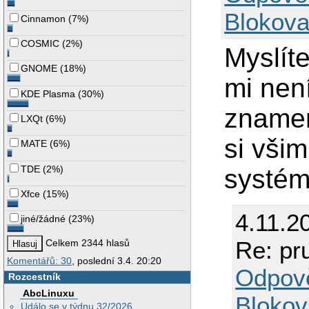
Blokova
Cinnamon
(
7%
)
COSMIC
(
2%
)
Myslíte
GNOME
(
18%
)
mi nen
KDE Plasma
(
30%
)
znamen
LXQt
(
6%
)
si všim
MATE
(
6%
)
TDE
(
2%
)
systém
Xfce
(
15%
)
4.11.2
jiné/žádné
(
23%
)
Re: pru
Celkem 2344 hlasů
Komentářů: 30
, poslední 3.4. 20:20
Odpov
Rozcestník
AbcLinuxu
Blokov
Událo se v týdnu 32/2026