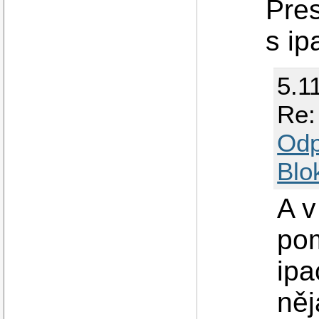
Pre
s ip
5.1
Re: 
Odp
Blo
A v
pom
ipa
ně