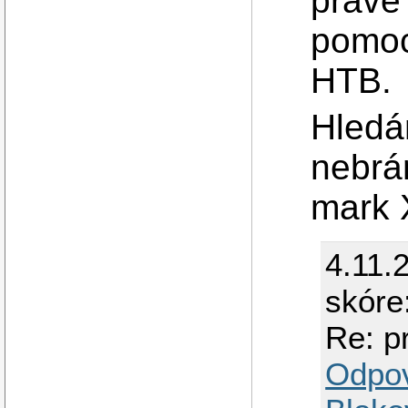
právě
pomoc
HTB.
Hledá
nebrán
mark
4.11.
skóre
Re: pr
Odpo