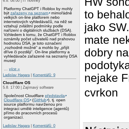
HW sond
6.8. 08:00 | IT novinky
Platformy ChatGPT i Roblox by mohly
to behalo
být
zařazeny na seznam
mimořádně
velkých on-line platforem nebo
internetových vyhledávačů, na něž se
jako SW
vztahují zvláštní podmínky podle
nařízení o digitálních službách (DSA).
Vzhledem k tomu, že ChatGPT i Roblox
mate ne
oznámily počet uživatelů nad prahovou
hodnotou DSA, je toto označení
„rozhodně možné“ a mohlo by „přijít
dobry na
dříve či později“. On-line platformy a
vyhledávače zařazené na seznamy DSA
musejí
podotyka
…
více »
nejake F
Ladislav Hagara
|
Komentářů: 9
Cloudflare OS
5.8. 17:00 | Zajímavý software
cvrkon
Společnost Cloudflare
představila
Cloudflare OS
(
GitHub
), tj. open
source platformu navrženou pro
integraci umělé inteligence (agentů)
přímo do pracovních procesů
organizací.
Ladislav Hagara
|
Komentářů: 0