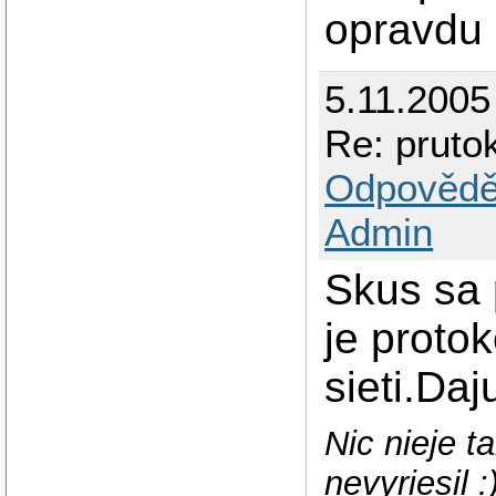
opravdu
5.11.2005
Re: prutok
Odpovědě
Admin
Skus sa 
je protok
sieti.Daj
Nic nieje 
nevyriesil :