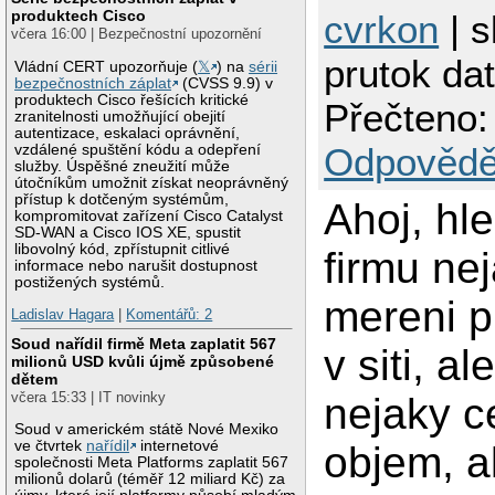
produktech Cisco
cvrkon
| s
včera 16:00 | Bezpečnostní upozornění
prutok dat 
Vládní CERT upozorňuje (
𝕏
) na
sérii
bezpečnostních záplat
(CVSS 9.9) v
produktech Cisco řešících kritické
Přečteno:
zranitelnosti umožňující obejití
autentizace, eskalaci oprávnění,
Odpovědě
vzdálené spuštění kódu a odepření
služby. Úspěšné zneužití může
útočníkům umožnit získat neoprávněný
přístup k dotčeným systémům,
Ahoj, hl
kompromitovat zařízení Cisco Catalyst
SD-WAN a Cisco IOS XE, spustit
libovolný kód, zpřístupnit citlivé
firmu ne
informace nebo narušit dostupnost
postižených systémů.
mereni p
Ladislav Hagara
|
Komentářů: 2
Soud nařídil firmě Meta zaplatit 567
v siti, al
milionů USD kvůli újmě způsobené
dětem
včera 15:33 | IT novinky
nejaky c
Soud v americkém státě Nové Mexiko
ve čtvrtek
nařídil
internetové
objem, a
společnosti Meta Platforms zaplatit 567
milionů dolarů (téměř 12 miliard Kč) za