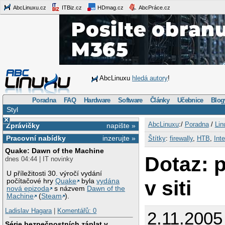
AbcLinuxu.cz
ITBiz.cz
HDmag.cz
AbcPráce.cz
AbcLinuxu
hledá autory
!
Poradna
FAQ
Hardware
Software
Články
Učebnice
Blog
Styl
×
AbcLinuxu
:/
Poradna
/
Lin
Zprávičky
napište »
Pracovní nabídky
inzerujte »
Štítky
:
firewally
,
HTB
,
Inte
Quake: Dawn of the Machine
Dotaz: p
dnes 04:44 | IT novinky
U příležitosti 30. výročí vydání
v siti
počítačové hry
Quake
byla
vydána
nová epizoda
s názvem
Dawn of the
Machine
(
Steam
).
Ladislav Hagara
|
Komentářů: 0
2.11.2005
Série bezpečnostních záplat v