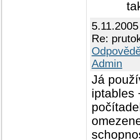
ta
5.11.2005
Re: prutok
Odpovědě
Admin
Já použí
iptables 
počítad
omezenej
schopnos