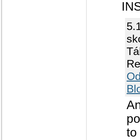
INS
5.
sk
Tá
Re
Od
Bl
An
po
to