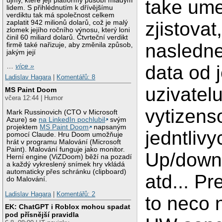
újmy, které její platformy působí mladým
take ume
lidem. S přihlédnutím k dřívějšímu
verdiktu tak má společnost celkem
zjistovat
zaplatit 942 milionů dolarů, což je malý
zlomek jejího ročního výnosu, který loni
činil 60 miliard dolarů. Čtvrteční verdikt
nasledne
firmě také nařizuje, aby změnila způsob,
jakým její
data od 
…
více »
Ladislav Hagara
|
Komentářů: 8
uzivatelu
MS Paint Doom
včera 12:44 | Humor
vytizens
Mark Russinovich (CTO v Microsoft
Azure) se
na LinkedIn pochlubil
svým
projektem
MS Paint Doom
napsaným
jedntlivy
pomocí Claude. Hru Doom umožňuje
hrát v programu Malování (Microsoft
Paint). Malování funguje jako monitor.
Up/down 
Herní engine (ViZDoom) běží na pozadí
a každý vykreslený snímek hry vkládá
automaticky přes schránku (clipboard)
atd... Pr
do Malování.
Ladislav Hagara
|
Komentářů: 2
to neco 
EK: ChatGPT i Roblox mohou spadat
pod přísnější pravidla