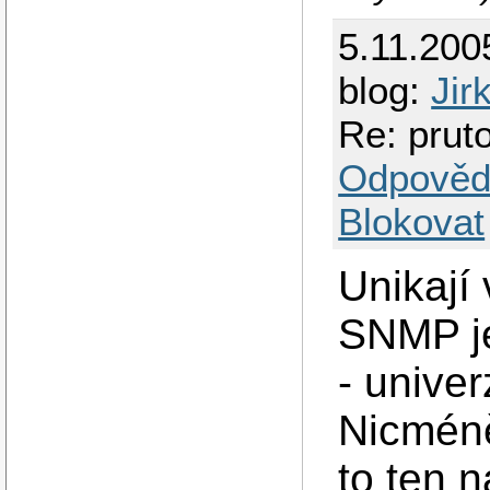
5.11.200
blog:
Jir
Re: pruto
Odpověd
Blokovat
Unikají
SNMP je
- univer
Nicméně
to ten n