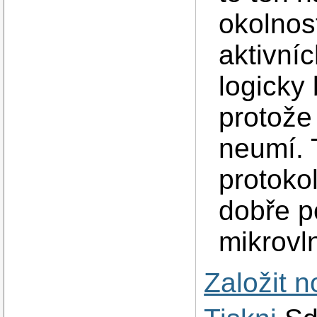
okolnos
aktivníc
logicky
protože
neumí. 
protoko
dobře p
mikrovl
Založit 