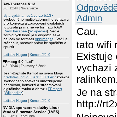
RawTherapee 5.13
Odpovědě
5.8. 12:44 | Nová verze
Admin
Byla vydána nová verze 5.13
svobodného multiplatformního softwaru
pro konverzi a zpracování digitálních
fotografií primárně ve formátů RAW
Cau,
RawTherapee
(
Wikipedie
). Vedle
zdrojových kódů je k dispozici také
balíček ve formátu
AppImage
. Stačí jej
tato wifi
stáhnout, nastavit právo ke spuštění a
spustit.
Existuje
Ladislav Hagara
|
Komentářů: 0
FFmpeg 9.0 "Lei"
vychazi 
4.8. 20:44 | Zajímavý článek
Jean-Baptiste Kempf na svém blogu
ralinkem
představil novou verzi 9.0 "Lei"
kolekce
svobodného softwaru umožňujícího
nahrávání, konverzi a streamovaní
Je na st
digitálního zvuku a obrazu
FFmpeg
(
Wikipedie
).
http://r
Ladislav Hagara
|
Komentářů: 0
NVIDIA sponzorem služby Linux
Vendor Firmware Service (LVFS)
4.8. 20:11 | Komunita