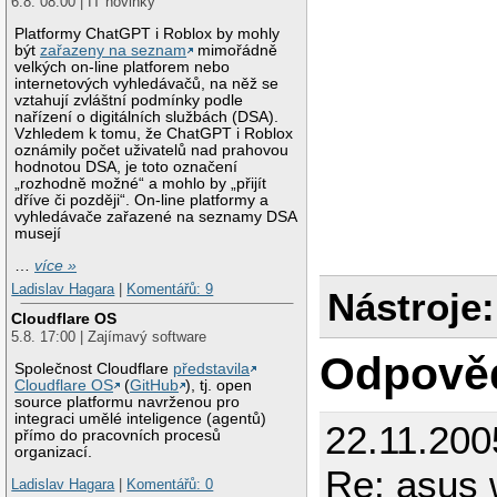
6.8. 08:00 | IT novinky
Platformy ChatGPT i Roblox by mohly
být
zařazeny na seznam
mimořádně
velkých on-line platforem nebo
internetových vyhledávačů, na něž se
vztahují zvláštní podmínky podle
nařízení o digitálních službách (DSA).
Vzhledem k tomu, že ChatGPT i Roblox
oznámily počet uživatelů nad prahovou
hodnotou DSA, je toto označení
„rozhodně možné“ a mohlo by „přijít
dříve či později“. On-line platformy a
vyhledávače zařazené na seznamy DSA
musejí
…
více »
Ladislav Hagara
|
Komentářů: 9
Nástroje:
Cloudflare OS
5.8. 17:00 | Zajímavý software
Odpově
Společnost Cloudflare
představila
Cloudflare OS
(
GitHub
), tj. open
source platformu navrženou pro
integraci umělé inteligence (agentů)
22.11.200
přímo do pracovních procesů
organizací.
Re: asus 
Ladislav Hagara
|
Komentářů: 0