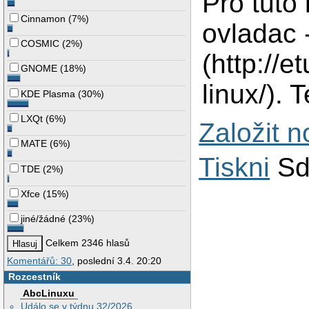
Pro tuto 
Cinnamon
(
7%
)
ovladac -
COSMIC
(
2%
)
(http://e
GNOME
(
18%
)
linux/). 
KDE Plasma
(
30%
)
LXQt
(
6%
)
Založit 
MATE
(
6%
)
Tiskni
Sd
TDE
(
2%
)
Xfce
(
15%
)
jiné/žádné
(
23%
)
Celkem 2346 hlasů
Komentářů: 30
, poslední 3.4. 20:20
Rozcestník
AbcLinuxu
Událo se v týdnu 32/2026