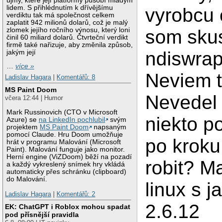
újmy, které její platformy působí mladým
lidem. S přihlédnutím k dřívějšímu
vyrobcu 
verdiktu tak má společnost celkem
zaplatit 942 milionů dolarů, což je malý
zlomek jejího ročního výnosu, který loni
som skus
činil 60 miliard dolarů. Čtvrteční verdikt
firmě také nařizuje, aby změnila způsob,
ndiswrap
jakým její
…
více »
Neviem t
Ladislav Hagara
|
Komentářů: 8
MS Paint Doom
Nevedel 
včera 12:44 | Humor
Mark Russinovich (CTO v Microsoft
niekto p
Azure) se
na LinkedIn pochlubil
svým
projektem
MS Paint Doom
napsaným
pomocí Claude. Hru Doom umožňuje
po krok
hrát v programu Malování (Microsoft
Paint). Malování funguje jako monitor.
Herní engine (ViZDoom) běží na pozadí
robit? M
a každý vykreslený snímek hry vkládá
automaticky přes schránku (clipboard)
do Malování.
linux s 
Ladislav Hagara
|
Komentářů: 2
2.6.12
EK: ChatGPT i Roblox mohou spadat
pod přísnější pravidla