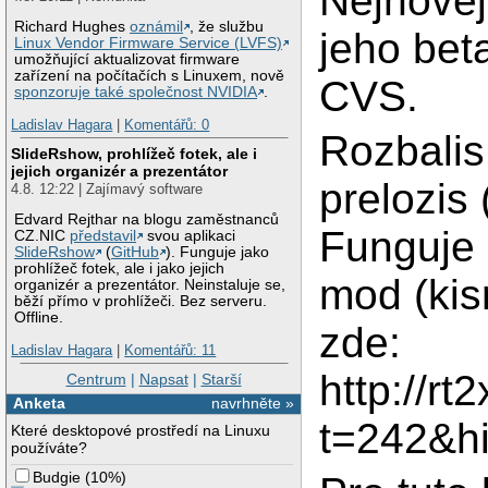
Nejnovejs
Richard Hughes
oznámil
, že službu
jeho beta
Linux Vendor Firmware Service (LVFS)
umožňující aktualizovat firmware
zařízení na počítačích s Linuxem, nově
CVS.
sponzoruje také společnost NVIDIA
.
Ladislav Hagara
|
Komentářů: 0
Rozbalis
SlideRshow, prohlížeč fotek, ale i
jejich organizér a prezentátor
prelozis
4.8. 12:22 | Zajímavý software
Edvard Rejthar na blogu zaměstnanců
Funguje 
CZ.NIC
představil
svou aplikaci
SlideRshow
(
GitHub
). Funguje jako
prohlížeč fotek, ale i jako jejich
mod (kis
organizér a prezentátor. Neinstaluje se,
běží přímo v prohlížeči. Bez serveru.
Offline.
zde:
Ladislav Hagara
|
Komentářů: 11
http://r
Centrum
|
Napsat
|
Starší
Anketa
navrhněte »
t=242&hi
Které desktopové prostředí na Linuxu
používáte?
Budgie
(
10%
)