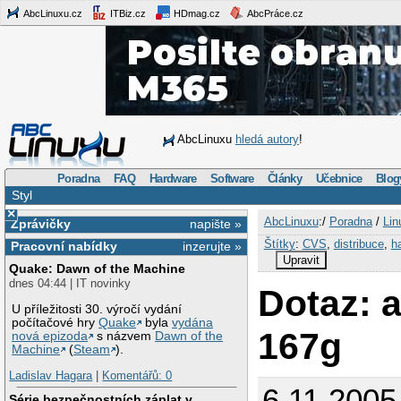
AbcLinuxu.cz
ITBiz.cz
HDmag.cz
AbcPráce.cz
AbcLinuxu
hledá autory
!
Poradna
FAQ
Hardware
Software
Články
Učebnice
Blog
Styl
×
AbcLinuxu
:/
Poradna
/
Lin
Zprávičky
napište »
Štítky
:
CVS
,
distribuce
,
h
Pracovní nabídky
inzerujte »
Upravit
Quake: Dawn of the Machine
dnes 04:44 | IT novinky
Dotaz: 
U příležitosti 30. výročí vydání
počítačové hry
Quake
byla
vydána
167g
nová epizoda
s názvem
Dawn of the
Machine
(
Steam
).
Ladislav Hagara
|
Komentářů: 0
6.11.2005
Série bezpečnostních záplat v