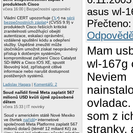
produktech Cisco
asus wl-1
včera 16:00 | Bezpečnostní upozornění
Vládní CERT upozorňuje (
𝕏
) na
sérii
Přečteno:
bezpečnostních záplat
(CVSS 9.9) v
produktech Cisco řešících kritické
zranitelnosti umožňující obejití
Odpovědě
autentizace, eskalaci oprávnění,
vzdálené spuštění kódu a odepření
služby. Úspěšné zneužití může
Mam usb 
útočníkům umožnit získat neoprávněný
přístup k dotčeným systémům,
kompromitovat zařízení Cisco Catalyst
wl-167g 
SD-WAN a Cisco IOS XE, spustit
libovolný kód, zpřístupnit citlivé
informace nebo narušit dostupnost
Neviem
postižených systémů.
Ladislav Hagara
|
Komentářů: 2
nainstal
Soud nařídil firmě Meta zaplatit 567
milionů USD kvůli újmě způsobené
ovladac.
dětem
včera 15:33 | IT novinky
som z ich
Soud v americkém státě Nové Mexiko
ve čtvrtek
nařídil
internetové
společnosti Meta Platforms zaplatit 567
stranky, 
milionů dolarů (téměř 12 miliard Kč) za