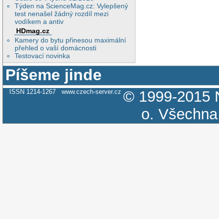
Týden na ScienceMag.cz: Vylepšený
test nenašel žádný rozdíl mezi
vodíkem a antiv
HDmag.cz
Kamery do bytu přinesou maximální
přehled o vaší domácnosti
Testovací novinka
Píšeme jinde
ISSN 1214-1267
www.czech-server.cz
© 1999-2015
o.
Všechna 