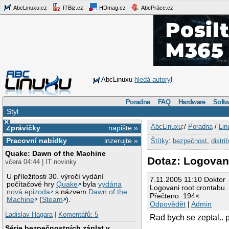
AbcLinuxu.cz
ITBiz.cz
HDmag.cz
AbcPráce.cz
AbcLinuxu
hledá autory
!
Poradna
FAQ
Hardware
Softw
Styl
×
AbcLinuxu
:/
Poradna
/
Lin
Zprávičky
napište »
Pracovní nabídky
inzerujte »
Štítky
:
bezpečnost
,
distri
Quake: Dawn of the Machine
Dotaz: Logovan
včera 04:44 | IT novinky
U příležitosti 30. výročí vydání
7.11.2005 11:10 Doktor
počítačové hry
Quake
byla
vydána
Logovani root crontabu
nová epizoda
s názvem
Dawn of the
Přečteno: 194×
Machine
(
Steam
).
Odpovědět
|
Admin
Ladislav Hagara
|
Komentářů: 5
Rad bych se zeptal.. p
Série bezpečnostních záplat v