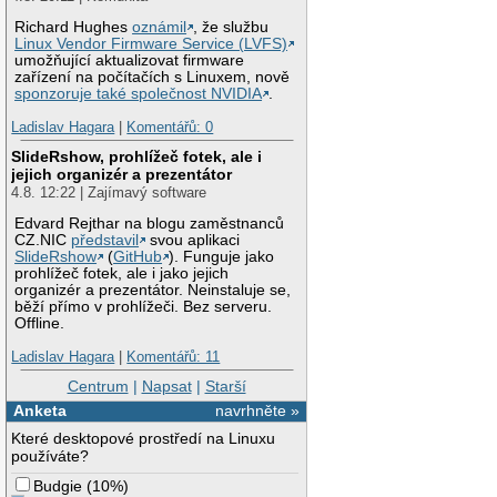
Richard Hughes
oznámil
, že službu
Linux Vendor Firmware Service (LVFS)
umožňující aktualizovat firmware
zařízení na počítačích s Linuxem, nově
sponzoruje také společnost NVIDIA
.
Ladislav Hagara
|
Komentářů: 0
SlideRshow, prohlížeč fotek, ale i
jejich organizér a prezentátor
4.8. 12:22 | Zajímavý software
Edvard Rejthar na blogu zaměstnanců
CZ.NIC
představil
svou aplikaci
SlideRshow
(
GitHub
). Funguje jako
prohlížeč fotek, ale i jako jejich
organizér a prezentátor. Neinstaluje se,
běží přímo v prohlížeči. Bez serveru.
Offline.
Ladislav Hagara
|
Komentářů: 11
Centrum
|
Napsat
|
Starší
Anketa
navrhněte »
Které desktopové prostředí na Linuxu
používáte?
Budgie
(
10%
)