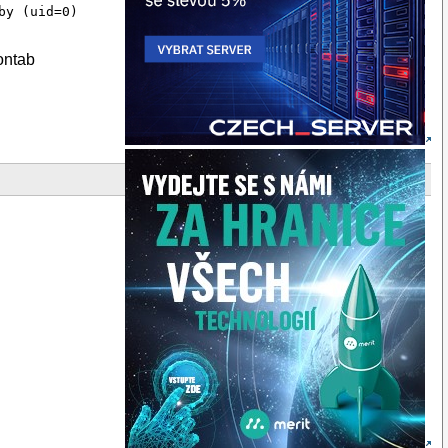
y (uid=0)

ontab