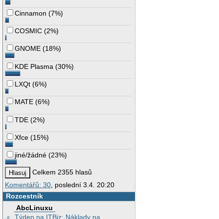
Cinnamon
(
7%
)
COSMIC
(
2%
)
GNOME
(
18%
)
KDE Plasma
(
30%
)
LXQt
(
6%
)
MATE
(
6%
)
TDE
(
2%
)
Xfce
(
15%
)
jiné/žádné
(
23%
)
Celkem 2355 hlasů
Komentářů: 30
, poslední 3.4. 20:20
Rozcestník
AbcLinuxu
Týden na ITBiz: Náklady na