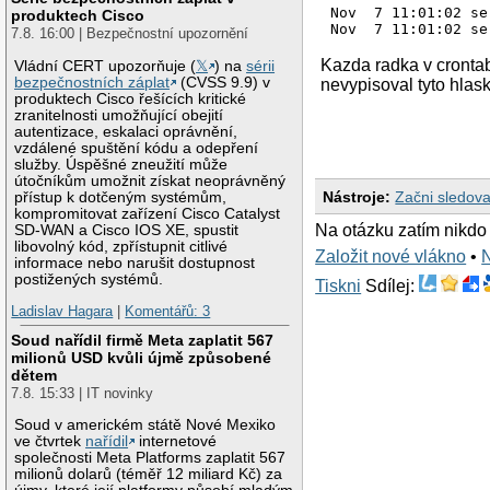
Nov  7 11:01:02 se
produktech Cisco
7.8. 16:00 | Bezpečnostní upozornění
Kazda radka v crontab
Vládní CERT upozorňuje (
𝕏
) na
sérii
bezpečnostních záplat
(CVSS 9.9) v
nevypisoval tyto hlas
produktech Cisco řešících kritické
zranitelnosti umožňující obejití
autentizace, eskalaci oprávnění,
vzdálené spuštění kódu a odepření
služby. Úspěšné zneužití může
útočníkům umožnit získat neoprávněný
Nástroje:
Začni sledova
přístup k dotčeným systémům,
kompromitovat zařízení Cisco Catalyst
Na otázku zatím nikdo
SD-WAN a Cisco IOS XE, spustit
libovolný kód, zpřístupnit citlivé
Založit nové vlákno
•
informace nebo narušit dostupnost
postižených systémů.
Tiskni
Sdílej:
Ladislav Hagara
|
Komentářů: 3
Soud nařídil firmě Meta zaplatit 567
milionů USD kvůli újmě způsobené
dětem
7.8. 15:33 | IT novinky
Soud v americkém státě Nové Mexiko
ve čtvrtek
nařídil
internetové
společnosti Meta Platforms zaplatit 567
milionů dolarů (téměř 12 miliard Kč) za