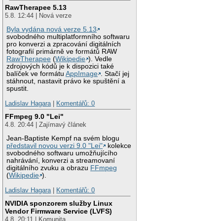
RawTherapee 5.13
5.8. 12:44 | Nová verze
Byla vydána nová verze 5.13
svobodného multiplatformního softwaru
pro konverzi a zpracování digitálních
fotografií primárně ve formátů RAW
RawTherapee
(
Wikipedie
). Vedle
zdrojových kódů je k dispozici také
balíček ve formátu
AppImage
. Stačí jej
stáhnout, nastavit právo ke spuštění a
spustit.
Ladislav Hagara
|
Komentářů: 0
FFmpeg 9.0 "Lei"
4.8. 20:44 | Zajímavý článek
Jean-Baptiste Kempf na svém blogu
představil novou verzi 9.0 "Lei"
kolekce
svobodného softwaru umožňujícího
nahrávání, konverzi a streamovaní
digitálního zvuku a obrazu
FFmpeg
(
Wikipedie
).
Ladislav Hagara
|
Komentářů: 0
NVIDIA sponzorem služby Linux
Vendor Firmware Service (LVFS)
4.8. 20:11 | Komunita