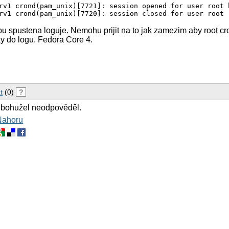
rv1 crond(pam_unix)[7721]: session opened for user root b
u spustena loguje. Nemohu prijit na to jak zamezim aby root cr
ky do logu. Fedora Core 4.
t
(0)
?
 bohužel neodpověděl.
Nahoru