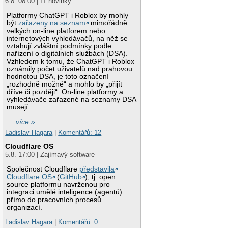
6.8. 08:00 | IT novinky
Platformy ChatGPT i Roblox by mohly
být
zařazeny na seznam
mimořádně
velkých on-line platforem nebo
internetových vyhledávačů, na něž se
vztahují zvláštní podmínky podle
nařízení o digitálních službách (DSA).
Vzhledem k tomu, že ChatGPT i Roblox
oznámily počet uživatelů nad prahovou
hodnotou DSA, je toto označení
„rozhodně možné“ a mohlo by „přijít
dříve či později“. On-line platformy a
vyhledávače zařazené na seznamy DSA
musejí
…
více »
Ladislav Hagara
|
Komentářů: 12
Cloudflare OS
5.8. 17:00 | Zajímavý software
Společnost Cloudflare
představila
Cloudflare OS
(
GitHub
), tj. open
source platformu navrženou pro
integraci umělé inteligence (agentů)
přímo do pracovních procesů
organizací.
Ladislav Hagara
|
Komentářů: 0