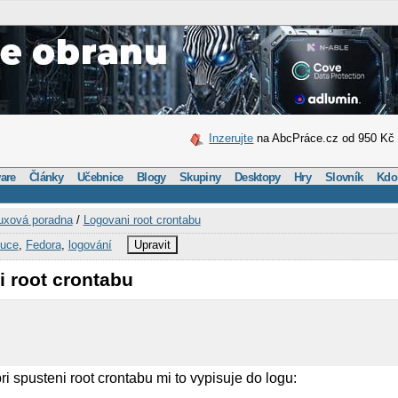
Inzerujte
na AbcPráce.cz od 950 Kč
are
Články
Učebnice
Blogy
Skupiny
Desktopy
Hry
Slovník
Kdo
uxová poradna
/
Logovani root crontabu
buce
,
Fedora
,
logování
Upravit
i root crontabu
ri spusteni root crontabu mi to vypisuje do logu: