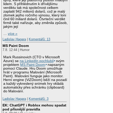
újmy, které její platformy působí mladým
lidem. S přihlédnutím k dřívějšímu
verdiktu tak má společnost celkem
zaplatit 942 milionů dolarů, což je malý
zlomek jejího ročního výnosu, který loni
činil 60 miliard dolarů. Čtvrteční verdikt
firmě také nařizuje, aby změnila způsob,
jakým její
…
více »
Ladislav Hagara
|
Komentářů: 13
MS Paint Doom
7.8. 12:44 | Humor
Mark Russinovich (CTO v Microsoft
Azure) se
na LinkedIn pochlubil
svým
projektem
MS Paint Doom
napsaným
pomocí Claude. Hru Doom umožňuje
hrát v programu Malování (Microsoft
Paint). Malování funguje jako monitor.
Herní engine (ViZDoom) běží na pozadí
a každý vykreslený snímek hry vkládá
automaticky přes schránku (clipboard)
do Malování.
Ladislav Hagara
|
Komentářů: 3
EK: ChatGPT i Roblox mohou spadat
pod přísnější pravidla