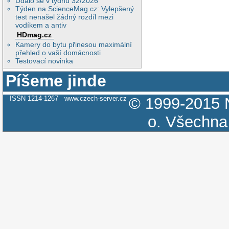
Událo se v týdnu 32/2026
Týden na ScienceMag.cz: Vylepšený
test nenašel žádný rozdíl mezi
vodíkem a antiv
HDmag.cz
Kamery do bytu přinesou maximální
přehled o vaší domácnosti
Testovací novinka
Píšeme jinde
ISSN 1214-1267
www.czech-server.cz
© 1999-2015
o.
Všechna 