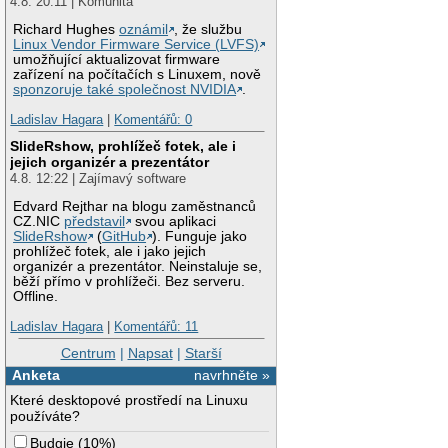
4.8. 20:11 | Komunita
Richard Hughes
oznámil
, že službu
Linux Vendor Firmware Service (LVFS)
umožňující aktualizovat firmware
zařízení na počítačích s Linuxem, nově
sponzoruje také společnost NVIDIA
.
Ladislav Hagara
|
Komentářů: 0
SlideRshow, prohlížeč fotek, ale i
jejich organizér a prezentátor
4.8. 12:22 | Zajímavý software
Edvard Rejthar na blogu zaměstnanců
CZ.NIC
představil
svou aplikaci
SlideRshow
(
GitHub
). Funguje jako
prohlížeč fotek, ale i jako jejich
organizér a prezentátor. Neinstaluje se,
běží přímo v prohlížeči. Bez serveru.
Offline.
Ladislav Hagara
|
Komentářů: 11
Centrum
|
Napsat
|
Starší
Anketa
navrhněte »
Které desktopové prostředí na Linuxu
používáte?
Budgie
(
10%
)