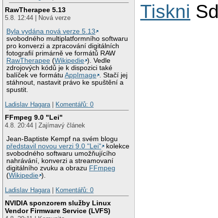
Tiskni
Sd
RawTherapee 5.13
5.8. 12:44 | Nová verze
Byla vydána nová verze 5.13
svobodného multiplatformního softwaru
pro konverzi a zpracování digitálních
fotografií primárně ve formátů RAW
RawTherapee
(
Wikipedie
). Vedle
zdrojových kódů je k dispozici také
balíček ve formátu
AppImage
. Stačí jej
stáhnout, nastavit právo ke spuštění a
spustit.
Ladislav Hagara
|
Komentářů: 0
FFmpeg 9.0 "Lei"
4.8. 20:44 | Zajímavý článek
Jean-Baptiste Kempf na svém blogu
představil novou verzi 9.0 "Lei"
kolekce
svobodného softwaru umožňujícího
nahrávání, konverzi a streamovaní
digitálního zvuku a obrazu
FFmpeg
(
Wikipedie
).
Ladislav Hagara
|
Komentářů: 0
NVIDIA sponzorem služby Linux
Vendor Firmware Service (LVFS)