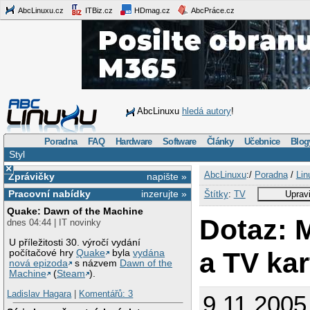
AbcLinuxu.cz
ITBiz.cz
HDmag.cz
AbcPráce.cz
AbcLinuxu
hledá autory
!
Poradna
FAQ
Hardware
Software
Články
Učebnice
Blog
Styl
×
AbcLinuxu
:/
Poradna
/
Lin
Zprávičky
napište »
Pracovní nabídky
inzerujte »
Štítky
:
TV
Upravi
Quake: Dawn of the Machine
Dotaz: 
dnes 04:44 | IT novinky
U příležitosti 30. výročí vydání
a TV kar
počítačové hry
Quake
byla
vydána
nová epizoda
s názvem
Dawn of the
Machine
(
Steam
).
Ladislav Hagara
|
Komentářů: 3
9.11.2005