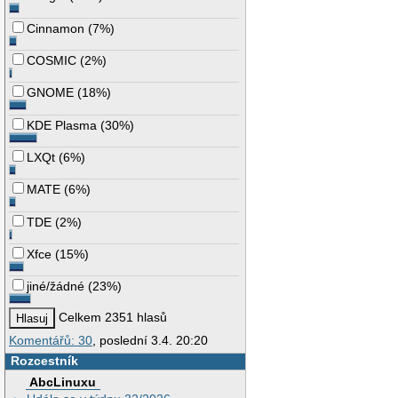
Cinnamon
(
7%
)
COSMIC
(
2%
)
GNOME
(
18%
)
KDE Plasma
(
30%
)
LXQt
(
6%
)
MATE
(
6%
)
TDE
(
2%
)
Xfce
(
15%
)
jiné/žádné
(
23%
)
Celkem 2351 hlasů
Komentářů: 30
, poslední 3.4. 20:20
Rozcestník
AbcLinuxu