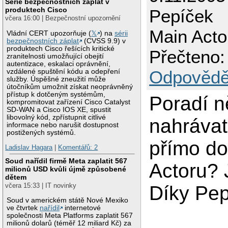
Série bezpečnostních záplat v
produktech Cisco
Pepíček
včera 16:00 | Bezpečnostní upozornění
Main Acto
Vládní CERT upozorňuje (
𝕏
) na
sérii
bezpečnostních záplat
(CVSS 9.9) v
produktech Cisco řešících kritické
Přečteno:
zranitelnosti umožňující obejití
autentizace, eskalaci oprávnění,
Odpovědě
vzdálené spuštění kódu a odepření
služby. Úspěšné zneužití může
útočníkům umožnit získat neoprávněný
přístup k dotčeným systémům,
Poradí n
kompromitovat zařízení Cisco Catalyst
SD-WAN a Cisco IOS XE, spustit
libovolný kód, zpřístupnit citlivé
nahrávat
informace nebo narušit dostupnost
postižených systémů.
přímo do
Ladislav Hagara
|
Komentářů: 2
Soud nařídil firmě Meta zaplatit 567
Actoru? 
milionů USD kvůli újmě způsobené
dětem
včera 15:33 | IT novinky
Díky Pe
Soud v americkém státě Nové Mexiko
ve čtvrtek
nařídil
internetové
společnosti Meta Platforms zaplatit 567
milionů dolarů (téměř 12 miliard Kč) za