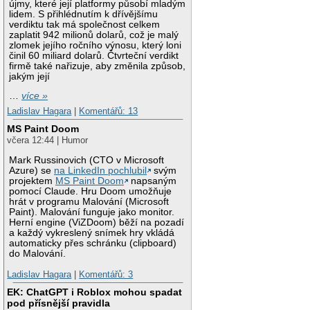
újmy, které její platformy působí mladým
lidem. S přihlédnutím k dřívějšímu
verdiktu tak má společnost celkem
zaplatit 942 milionů dolarů, což je malý
zlomek jejího ročního výnosu, který loni
činil 60 miliard dolarů. Čtvrteční verdikt
firmě také nařizuje, aby změnila způsob,
jakým její
…
více »
Ladislav Hagara
|
Komentářů: 13
MS Paint Doom
včera 12:44 | Humor
Mark Russinovich (CTO v Microsoft
Azure) se
na LinkedIn pochlubil
svým
projektem
MS Paint Doom
napsaným
pomocí Claude. Hru Doom umožňuje
hrát v programu Malování (Microsoft
Paint). Malování funguje jako monitor.
Herní engine (ViZDoom) běží na pozadí
a každý vykreslený snímek hry vkládá
automaticky přes schránku (clipboard)
do Malování.
Ladislav Hagara
|
Komentářů: 3
EK: ChatGPT i Roblox mohou spadat
pod přísnější pravidla