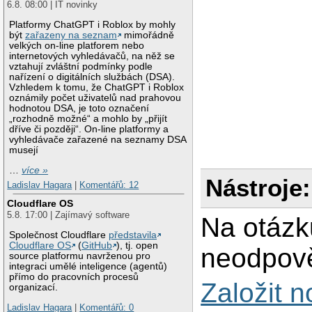
6.8. 08:00 | IT novinky
Platformy ChatGPT i Roblox by mohly
být
zařazeny na seznam
mimořádně
velkých on-line platforem nebo
internetových vyhledávačů, na něž se
vztahují zvláštní podmínky podle
nařízení o digitálních službách (DSA).
Vzhledem k tomu, že ChatGPT i Roblox
oznámily počet uživatelů nad prahovou
hodnotou DSA, je toto označení
„rozhodně možné“ a mohlo by „přijít
dříve či později“. On-line platformy a
vyhledávače zařazené na seznamy DSA
musejí
…
více »
Nástroje:
Ladislav Hagara
|
Komentářů: 12
Cloudflare OS
5.8. 17:00 | Zajímavý software
Na otázk
Společnost Cloudflare
představila
Cloudflare OS
(
GitHub
), tj. open
neodpově
source platformu navrženou pro
integraci umělé inteligence (agentů)
přímo do pracovních procesů
Založit 
organizací.
Ladislav Hagara
|
Komentářů: 0