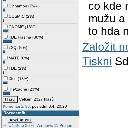
co kde 
Cinnamon
(
7%
)
mužu a 
COSMIC
(
2%
)
GNOME
(
18%
)
to hda 
KDE Plasma
(
30%
)
Založit 
LXQt
(
6%
)
Tiskni
Sd
MATE
(
6%
)
TDE
(
2%
)
Xfce
(
15%
)
jiné/žádné
(
23%
)
Celkem 2327 hlasů
Komentářů: 30
, poslední 3.4. 20:20
Rozcestník
AbcLinuxu
Ušetřete 30 %: Windows 11 Pro jen