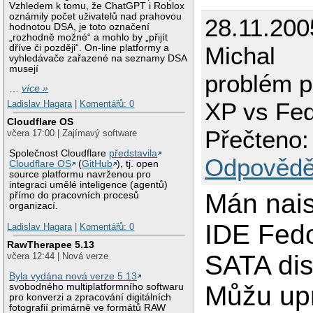
Vzhledem k tomu, že ChatGPT i Roblox
oznámily počet uživatelů nad prahovou
28.11.200
hodnotou DSA, je toto označení
„rozhodně možné“ a mohlo by „přijít
Michal
dříve či později“. On-line platformy a
vyhledávače zařazené na seznamy DSA
musejí
problém p
…
více »
XP vs Fed
Ladislav Hagara
|
Komentářů: 0
Cloudflare OS
Přečteno:
včera 17:00 | Zajímavý software
Společnost Cloudflare
představila
Odpovědě
Cloudflare OS
(
GitHub
), tj. open
source platformu navrženou pro
integraci umělé inteligence (agentů)
Mán nais
přímo do pracovních procesů
organizací.
IDE Fedo
Ladislav Hagara
|
Komentářů: 0
RawTherapee 5.13
SATA dis
včera 12:44 | Nová verze
Byla vydána nová verze 5.13
Můžu up
svobodného multiplatformního softwaru
pro konverzi a zpracování digitálních
fotografií primárně ve formátů RAW