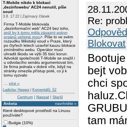
T-Mobile nikdo k blokaci
28.11.20
‚dezinfowebu‘ AC24 nenutil, píše
soud
3.8. 17:22 | Zajímavý článek
Re: prob
Firma T-Mobile blokovala
Odpověd
„dezinformační web“ AC24 bez toho,
aniž by k tomu měla závazný pokyn
orgánů veřejné moci
. Píše to ve svém
Blokovat
rozsudku Městský soud v Praze, který
po čtyřech letech uzavřel kauzu blokace
zmíněného webu. Operátor musí
Bootuje
uhradit škodu ve výši 35 tisíc korun.
Advokát společnosti T-Mobile se snažil i
u odvolacího senátu argumentovat tím,
bejt vo
že firma jednala v dobré víře, když na
stránky omezila přístup poté, co ji k
tomu vyzvalo
chci spo
…
více »
Ladislav Hagara
|
Komentářů: 52
haluz.C
Centrum
|
Napsat
|
Starší
Anketa
navrhněte »
GRUBU 
Které desktopové prostředí na Linuxu
používáte?
tam mám
Budgie
(
10%
)