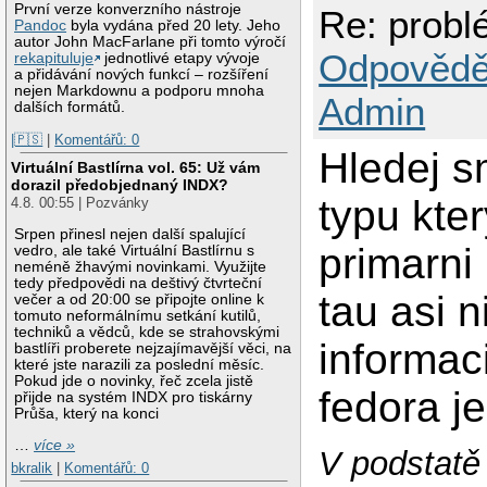
První verze konverzního nástroje
Re: probl
Pandoc
byla vydána před 20 lety. Jeho
autor John MacFarlane při tomto výročí
Odpovědě
rekapituluje
jednotlivé etapy vývoje
a přidávání nových funkcí – rozšíření
nejen Markdownu a podporu mnoha
Admin
dalších formátů.
|🇵🇸
|
Komentářů: 0
Hledej s
Virtuální Bastlírna vol. 65: Už vám
dorazil předobjednaný INDX?
typu kter
4.8. 00:55 | Pozvánky
Srpen přinesl nejen další spalující
primarni 
vedro, ale také Virtuální Bastlírnu s
neméně žhavými novinkami. Využijte
tedy předpovědi na deštivý čtvrteční
tau asi 
večer a od 20:00 se připojte online k
tomuto neformálnímu setkání kutilů,
techniků a vědců, kde se strahovskými
informac
bastlíři proberete nejzajímavější věci, na
které jste narazili za poslední měsíc.
Pokud jde o novinky, řeč zcela jistě
fedora j
přijde na systém INDX pro tiskárny
Průša, který na konci
…
více »
V podstatě
bkralik
|
Komentářů: 0