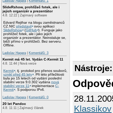
Ladislav Hagara
|
Komentářů: 1
SlideRshow, prohlížeč fotek, ale i
jejich organizér a prezentátor
4.8. 12:22 | Zajímavý software
Edvard Rejthar na blogu zaměstnanců
CZ.NIC
představil
svou aplikaci
SlideRshow
(
GitHub
). Funguje jako
prohlížeč fotek, ale i jako jejich
organizér a prezentátor. Neinstaluje se,
běží přímo v prohlížeči. Bez serveru.
Offline.
Ladislav Hagara
|
Komentářů: 3
Kermit má 45 let. Vydán C-Kermit 11
4.8. 11:44 | Nová verze
Nástroje:
Kermit
, tj. protokol pro přenos souborů,
vznikl před 45 lety
. Při této příležitosti
byla po 15 letech od vydání poslední
Odpově
stabilní verze 9.0.302 vydána
nová
stabilní verze 11
implementace
C-
Kermit
. S podporou IPv6.
28.11.200
Ladislav Hagara
|
Komentářů: 0
20 let Pandoc
Klassikov
4.8. 11:11 | Zajímavý článek