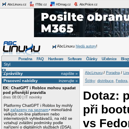
AbcLinuxu.cz
ITBiz.cz
HDmag.cz
AbcPráce.cz
AbcLinuxu
hledá autory
!
Poradna
FAQ
Hardware
Software
Články
Učebnice
Blog
Styl
×
AbcLinuxu
:/
Poradna
/
Lin
Zprávičky
napište »
Pracovní nabídky
inzerujte »
Štítky
:
distribuce
,
Fedora
EK: ChatGPT i Roblox mohou spadat
Dotaz: 
pod přísnější pravidla
dnes 08:00 | IT novinky
při boo
Platformy ChatGPT i Roblox by mohly
být
zařazeny na seznam
mimořádně
velkých on-line platforem nebo
internetových vyhledávačů, na něž se
vs Fedo
vztahují zvláštní podmínky podle
nařízení o digitálních službách (DSA).