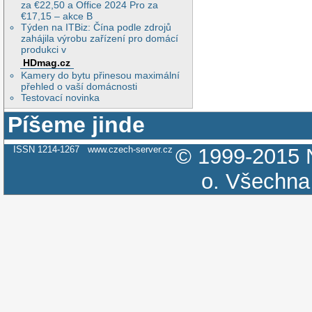
za €22,50 a Office 2024 Pro za
€17,15 – akce B
Týden na ITBiz: Čína podle zdrojů
zahájila výrobu zařízení pro domácí
produkci v
HDmag.cz
Kamery do bytu přinesou maximální
přehled o vaší domácnosti
Testovací novinka
Píšeme jinde
ISSN 1214-1267
www.czech-server.cz
© 1999-2015
o.
Všechna 