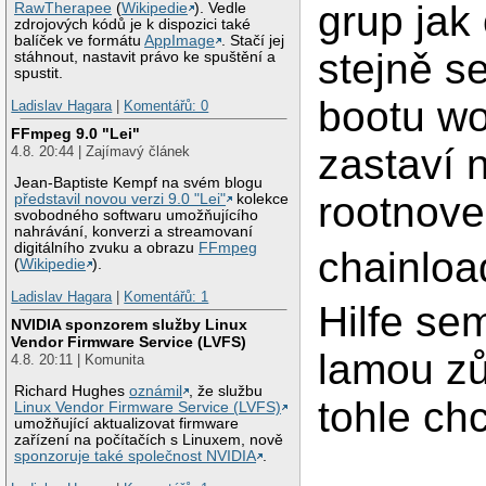
grup jak 
RawTherapee
(
Wikipedie
). Vedle
zdrojových kódů je k dispozici také
balíček ve formátu
AppImage
. Stačí jej
stejně se
stáhnout, nastavit právo ke spuštění a
spustit.
bootu w
Ladislav Hagara
|
Komentářů: 0
FFmpeg 9.0 "Lei"
zastaví 
4.8. 20:44 | Zajímavý článek
Jean-Baptiste Kempf na svém blogu
rootnover
představil novou verzi 9.0 "Lei"
kolekce
svobodného softwaru umožňujícího
nahrávání, konverzi a streamovaní
digitálního zvuku a obrazu
FFmpeg
chainloa
(
Wikipedie
).
Ladislav Hagara
|
Komentářů: 1
Hilfe se
NVIDIA sponzorem služby Linux
Vendor Firmware Service (LVFS)
lamou zů
4.8. 20:11 | Komunita
Richard Hughes
oznámil
, že službu
tohle chc
Linux Vendor Firmware Service (LVFS)
umožňující aktualizovat firmware
zařízení na počítačích s Linuxem, nově
sponzoruje také společnost NVIDIA
.