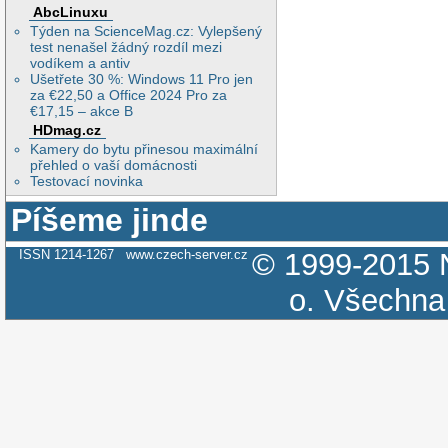
AbcLinuxu
Týden na ScienceMag.cz: Vylepšený
test nenašel žádný rozdíl mezi
vodíkem a antiv
Ušetřete 30 %: Windows 11 Pro jen
za €22,50 a Office 2024 Pro za
€17,15 – akce B
HDmag.cz
Kamery do bytu přinesou maximální
přehled o vaší domácnosti
Testovací novinka
Píšeme jinde
ISSN 1214-1267
www.czech-server.cz
© 1999-2015
o.
Všechna 