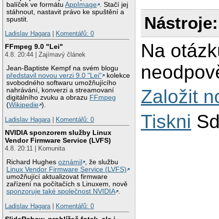
balíček ve formátu
AppImage
. Stačí jej
stáhnout, nastavit právo ke spuštění a
Nástroje:
spustit.
Ladislav Hagara
|
Komentářů: 0
Na otázk
FFmpeg 9.0 "Lei"
4.8. 20:44 | Zajímavý článek
neodpově
Jean-Baptiste Kempf na svém blogu
představil novou verzi 9.0 "Lei"
kolekce
svobodného softwaru umožňujícího
Založit 
nahrávání, konverzi a streamovaní
digitálního zvuku a obrazu
FFmpeg
(
Wikipedie
).
Tiskni
Sd
Ladislav Hagara
|
Komentářů: 0
NVIDIA sponzorem služby Linux
Vendor Firmware Service (LVFS)
4.8. 20:11 | Komunita
Richard Hughes
oznámil
, že službu
Linux Vendor Firmware Service (LVFS)
umožňující aktualizovat firmware
zařízení na počítačích s Linuxem, nově
sponzoruje také společnost NVIDIA
.
Ladislav Hagara
|
Komentářů: 0
SlideRshow, prohlížeč fotek, ale i