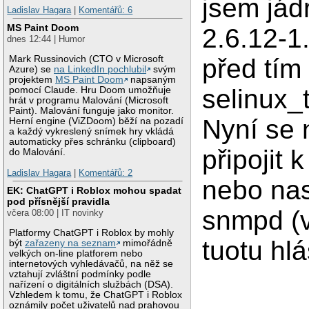
jsem jád
Ladislav Hagara
|
Komentářů: 6
MS Paint Doom
2.6.12-1
dnes 12:44 | Humor
Mark Russinovich (CTO v Microsoft
před tím
Azure) se
na LinkedIn pochlubil
svým
projektem
MS Paint Doom
napsaným
selinux_t
pomocí Claude. Hru Doom umožňuje
hrát v programu Malování (Microsoft
Paint). Malování funguje jako monitor.
Nyní se 
Herní engine (ViZDoom) běží na pozadí
a každý vykreslený snímek hry vkládá
automaticky přes schránku (clipboard)
připojit 
do Malování.
Ladislav Hagara
|
Komentářů: 2
nebo nas
EK: ChatGPT i Roblox mohou spadat
pod přísnější pravidla
snmpd (
včera 08:00 | IT novinky
Platformy ChatGPT i Roblox by mohly
tuotu hlá
být
zařazeny na seznam
mimořádně
velkých on-line platforem nebo
internetových vyhledávačů, na něž se
vztahují zvláštní podmínky podle
nařízení o digitálních službách (DSA).
Vzhledem k tomu, že ChatGPT i Roblox
oznámily počet uživatelů nad prahovou