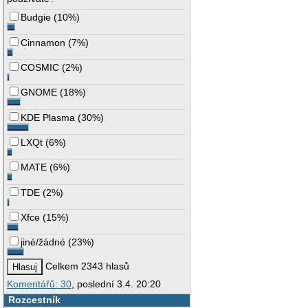
Budgie
(
10%
)
Cinnamon
(
7%
)
COSMIC
(
2%
)
GNOME
(
18%
)
KDE Plasma
(
30%
)
LXQt
(
6%
)
MATE
(
6%
)
TDE
(
2%
)
Xfce
(
15%
)
jiné/žádné
(
23%
)
Celkem 2343 hlasů
Komentářů: 30
, poslední 3.4. 20:20
Rozcestník