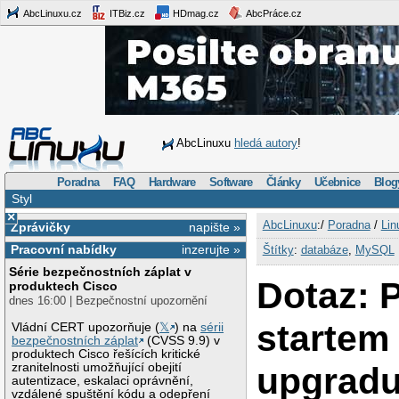
AbcLinuxu.cz
ITBiz.cz
HDmag.cz
AbcPráce.cz
AbcLinuxu
hledá autory
!
Poradna
FAQ
Hardware
Software
Články
Učebnice
Blog
Styl
×
AbcLinuxu
:/
Poradna
/
Lin
Zprávičky
napište »
Pracovní nabídky
inzerujte »
Štítky
:
databáze
,
MySQL
Série bezpečnostních záplat v
Dotaz: 
produktech Cisco
dnes 16:00 | Bezpečnostní upozornění
startem
Vládní CERT upozorňuje (
𝕏
) na
sérii
bezpečnostních záplat
(CVSS 9.9) v
produktech Cisco řešících kritické
upgradu
zranitelnosti umožňující obejití
autentizace, eskalaci oprávnění,
vzdálené spuštění kódu a odepření