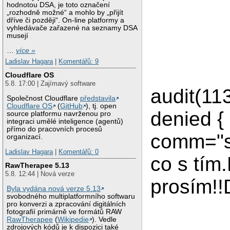
hodnotou DSA, je toto označení
„rozhodně možné“ a mohlo by „přijít
dříve či později“. On-line platformy a
vyhledávače zařazené na seznamy DSA
musejí
…
více »
Ladislav Hagara
|
Komentářů: 9
Cloudflare OS
5.8. 17:00 | Zajímavý software
audit(11
Společnost Cloudflare
představila
Cloudflare OS
(
GitHub
), tj. open
denied {
source platformu navrženou pro
integraci umělé inteligence (agentů)
přímo do pracovních procesů
comm="s
organizací.
Ladislav Hagara
|
Komentářů: 0
co s tím
RawTherapee 5.13
5.8. 12:44 | Nová verze
prosím!!
Byla vydána nová verze 5.13
svobodného multiplatformního softwaru
pro konverzi a zpracování digitálních
fotografií primárně ve formátů RAW
RawTherapee
(
Wikipedie
). Vedle
zdrojových kódů je k dispozici také