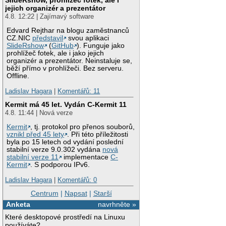
jejich organizér a prezentátor
4.8. 12:22 | Zajímavý software
Edvard Rejthar na blogu zaměstnanců
CZ.NIC
představil
svou aplikaci
SlideRshow
(
GitHub
). Funguje jako
prohlížeč fotek, ale i jako jejich
organizér a prezentátor. Neinstaluje se,
běží přímo v prohlížeči. Bez serveru.
Offline.
Ladislav Hagara
|
Komentářů: 11
Kermit má 45 let. Vydán C-Kermit 11
4.8. 11:44 | Nová verze
Kermit
, tj. protokol pro přenos souborů,
vznikl před 45 lety
. Při této příležitosti
byla po 15 letech od vydání poslední
stabilní verze 9.0.302 vydána
nová
stabilní verze 11
implementace
C-
Kermit
. S podporou IPv6.
Ladislav Hagara
|
Komentářů: 0
Centrum
|
Napsat
|
Starší
Anketa
navrhněte »
Které desktopové prostředí na Linuxu
používáte?