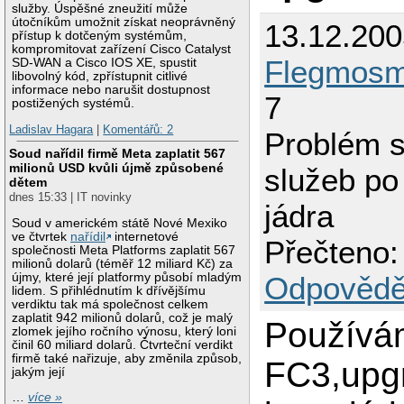
služby. Úspěšné zneužití může
útočníkům umožnit získat neoprávněný
13.12.200
přístup k dotčeným systémům,
kompromitovat zařízení Cisco Catalyst
Flegmos
SD-WAN a Cisco IOS XE, spustit
libovolný kód, zpřístupnit citlivé
informace nebo narušit dostupnost
7
postižených systémů.
Ladislav Hagara
|
Komentářů: 2
Problém s
Soud nařídil firmě Meta zaplatit 567
milionů USD kvůli újmě způsobené
služeb po
dětem
dnes 15:33 | IT novinky
jádra
Soud v americkém státě Nové Mexiko
ve čtvrtek
nařídil
internetové
Přečteno:
společnosti Meta Platforms zaplatit 567
milionů dolarů (téměř 12 miliard Kč) za
újmy, které její platformy působí mladým
Odpovědě
lidem. S přihlédnutím k dřívějšímu
verdiktu tak má společnost celkem
zaplatit 942 milionů dolarů, což je malý
Používá
zlomek jejího ročního výnosu, který loni
činil 60 miliard dolarů. Čtvrteční verdikt
firmě také nařizuje, aby změnila způsob,
FC3,upg
jakým její
…
více »