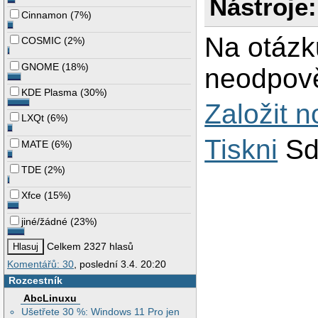
Nástroje:
Cinnamon
(
7%
)
Na otázk
COSMIC
(
2%
)
GNOME
(
18%
)
neodpově
KDE Plasma
(
30%
)
Založit 
LXQt
(
6%
)
Tiskni
Sd
MATE
(
6%
)
TDE
(
2%
)
Xfce
(
15%
)
jiné/žádné
(
23%
)
Celkem 2327 hlasů
Komentářů: 30
, poslední 3.4. 20:20
Rozcestník
AbcLinuxu
Ušetřete 30 %: Windows 11 Pro jen