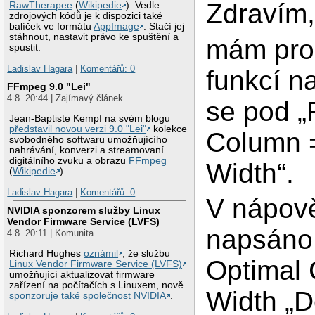
Zdravím
RawTherapee
(
Wikipedie
). Vedle
zdrojových kódů je k dispozici také
balíček ve formátu
AppImage
. Stačí jej
stáhnout, nastavit právo ke spuštění a
mám pro
spustit.
Ladislav Hagara
|
Komentářů: 0
funkcí n
FFmpeg 9.0 "Lei"
4.8. 20:44 | Zajímavý článek
se pod „
Jean-Baptiste Kempf na svém blogu
představil novou verzi 9.0 "Lei"
kolekce
Column 
svobodného softwaru umožňujícího
nahrávání, konverzi a streamovaní
digitálního zvuku a obrazu
FFmpeg
Width“.
(
Wikipedie
).
Ladislav Hagara
|
Komentářů: 0
V nápov
NVIDIA sponzorem služby Linux
Vendor Firmware Service (LVFS)
napsáno
4.8. 20:11 | Komunita
Richard Hughes
oznámil
, že službu
Optimal
Linux Vendor Firmware Service (LVFS)
umožňující aktualizovat firmware
zařízení na počítačích s Linuxem, nově
Width „D
sponzoruje také společnost NVIDIA
.