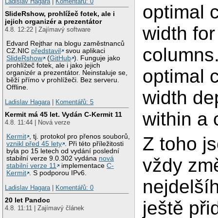
Ladislav Hagara
|
Komentářů: 0
optimal 
SlideRshow, prohlížeč fotek, ale i
jejich organizér a prezentátor
width for
4.8. 12:22 | Zajímavý software
Edvard Rejthar na blogu zaměstnanců
columns
CZ.NIC
představil
svou aplikaci
SlideRshow
(
GitHub
). Funguje jako
prohlížeč fotek, ale i jako jejich
optimal 
organizér a prezentátor. Neinstaluje se,
běží přímo v prohlížeči. Bez serveru.
Offline.
width de
Ladislav Hagara
|
Komentářů: 5
within a 
Kermit má 45 let. Vydán C-Kermit 11
4.8. 11:44 | Nová verze
Kermit
, tj. protokol pro přenos souborů,
Z toho j
vznikl před 45 lety
. Při této příležitosti
byla po 15 letech od vydání poslední
vždy změ
stabilní verze 9.0.302 vydána
nová
stabilní verze 11
implementace
C-
Kermit
. S podporou IPv6.
nejdelší
Ladislav Hagara
|
Komentářů: 0
20 let Pandoc
ještě př
4.8. 11:11 | Zajímavý článek