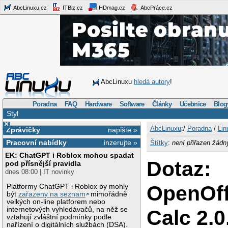
AbcLinuxu.cz
ITBiz.cz
HDmag.cz
AbcPráce.cz
AbcLinuxu
hledá autory
!
Poradna
FAQ
Hardware
Software
Články
Učebnice
Blog
Styl
×
AbcLinuxu
:/
Poradna
/
Lin
Zprávičky
napište »
Pracovní nabídky
inzerujte »
Štítky
:
není přiřazen žádn
EK: ChatGPT i Roblox mohou spadat
Dotaz:
pod přísnější pravidla
dnes 08:00 | IT novinky
OpenOff
Platformy ChatGPT i Roblox by mohly
být
zařazeny na seznam
mimořádně
velkých on-line platforem nebo
internetových vyhledávačů, na něž se
Calc 2.0
vztahují zvláštní podmínky podle
nařízení o digitálních službách (DSA).