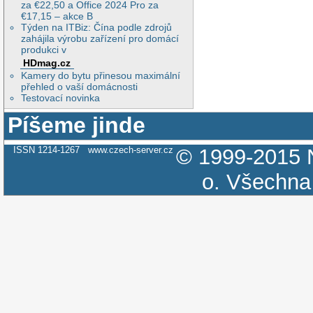
za €22,50 a Office 2024 Pro za
€17,15 – akce B
Týden na ITBiz: Čína podle zdrojů
zahájila výrobu zařízení pro domácí
produkci v
HDmag.cz
Kamery do bytu přinesou maximální
přehled o vaší domácnosti
Testovací novinka
Píšeme jinde
ISSN 1214-1267
www.czech-server.cz
© 1999-2015
o.
Všechna 