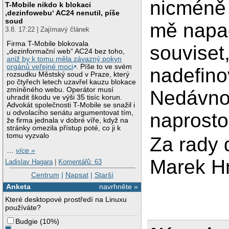
nicméně 
T-Mobile nikdo k blokaci
‚dezinfowebu‘ AC24 nenutil, píše
soud
mě napad
3.8. 17:22 | Zajímavý článek
Firma T-Mobile blokovala
souviset
„dezinformační web“ AC24 bez toho,
aniž by k tomu měla závazný pokyn
orgánů veřejné moci
. Píše to ve svém
nadefinov
rozsudku Městský soud v Praze, který
po čtyřech letech uzavřel kauzu blokace
zmíněného webu. Operátor musí
Nedávno 
uhradit škodu ve výši 35 tisíc korun.
Advokát společnosti T-Mobile se snažil i
u odvolacího senátu argumentovat tím,
naprosto
že firma jednala v dobré víře, když na
stránky omezila přístup poté, co ji k
tomu vyzvalo
Za rady 
…
více »
Marek Hn
Ladislav Hagara
|
Komentářů: 63
Centrum
|
Napsat
|
Starší
Anketa
navrhněte »
Které desktopové prostředí na Linuxu
používáte?
Budgie
(
10%
)