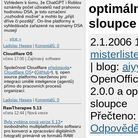
Vzhledem k tomu, že ChatGPT i Roblox
optimáln
oznámily počet uživatelů nad prahovou
hodnotou DSA, je toto označení
„rozhodně možné“ a mohlo by „přijít
sloupce
dříve či později“. On-line platformy a
vyhledávače zařazené na seznamy DSA
musejí
2.1.2006 
…
více »
Ladislav Hagara
|
Komentářů: 0
misterlist
Cloudflare OS
včera 17:00 | Zajímavý software
| blog:
aiy
Společnost Cloudflare
představila
Cloudflare OS
(
GitHub
), tj. open
OpenOffic
source platformu navrženou pro
integraci umělé inteligence (agentů)
přímo do pracovních procesů
2.0.0 a op
organizací.
sloupce
Ladislav Hagara
|
Komentářů: 0
RawTherapee 5.13
Přečteno:
včera 12:44 | Nová verze
Byla vydána nová verze 5.13
Odpovědě
svobodného multiplatformního softwaru
pro konverzi a zpracování digitálních
fotografií primárně ve formátů RAW