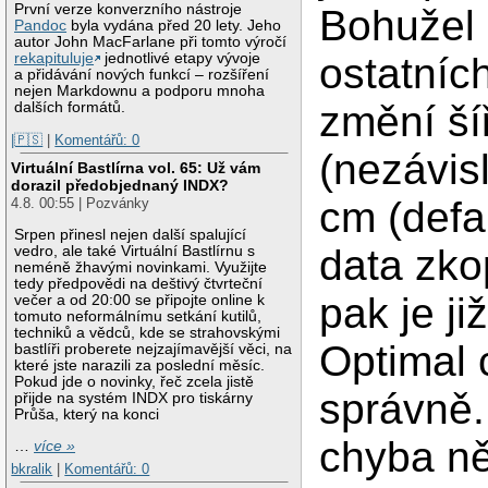
První verze konverzního nástroje
Bohužel 
Pandoc
byla vydána před 20 lety. Jeho
autor John MacFarlane při tomto výročí
ostatníc
rekapituluje
jednotlivé etapy vývoje
a přidávání nových funkcí – rozšíření
nejen Markdownu a podporu mnoha
změní ší
dalších formátů.
|🇵🇸
|
Komentářů: 0
(nezávis
Virtuální Bastlírna vol. 65: Už vám
dorazil předobjednaný INDX?
cm (defa
4.8. 00:55 | Pozvánky
Srpen přinesl nejen další spalující
data zko
vedro, ale také Virtuální Bastlírnu s
neméně žhavými novinkami. Využijte
tedy předpovědi na deštivý čtvrteční
pak je j
večer a od 20:00 se připojte online k
tomuto neformálnímu setkání kutilů,
techniků a vědců, kde se strahovskými
Optimal 
bastlíři proberete nejzajímavější věci, na
které jste narazili za poslední měsíc.
Pokud jde o novinky, řeč zcela jistě
správně.
přijde na systém INDX pro tiskárny
Průša, který na konci
chyba ně
…
více »
bkralik
|
Komentářů: 0