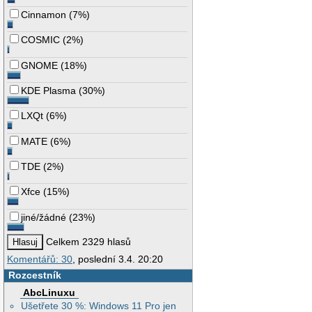
Cinnamon
(
7%
)
COSMIC
(
2%
)
GNOME
(
18%
)
KDE Plasma
(
30%
)
LXQt
(
6%
)
MATE
(
6%
)
TDE
(
2%
)
Xfce
(
15%
)
jiné/žádné
(
23%
)
Celkem 2329 hlasů
Komentářů: 30
, poslední 3.4. 20:20
Rozcestník
AbcLinuxu
Ušetřete 30 %: Windows 11 Pro jen