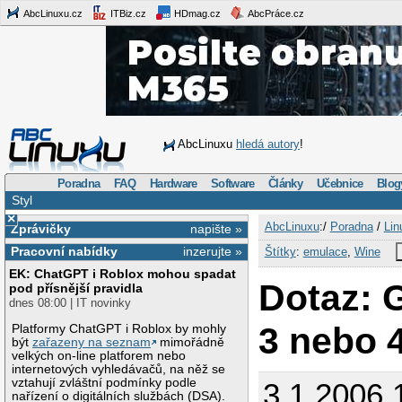
AbcLinuxu.cz
ITBiz.cz
HDmag.cz
AbcPráce.cz
AbcLinuxu
hledá autory
!
Poradna
FAQ
Hardware
Software
Články
Učebnice
Blog
Styl
×
AbcLinuxu
:/
Poradna
/
Lin
Zprávičky
napište »
Pracovní nabídky
inzerujte »
Štítky
:
emulace
,
Wine
EK: ChatGPT i Roblox mohou spadat
Dotaz: 
pod přísnější pravidla
dnes 08:00 | IT novinky
3 nebo 4
Platformy ChatGPT i Roblox by mohly
být
zařazeny na seznam
mimořádně
velkých on-line platforem nebo
internetových vyhledávačů, na něž se
vztahují zvláštní podmínky podle
3.1.2006 
nařízení o digitálních službách (DSA).