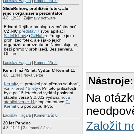
Ladislav Hagara
|
Komentářů: 0
SlideRshow, prohlížeč fotek, ale i
jejich organizér a prezentátor
4.8. 12:22 | Zajímavý software
Edvard Rejthar na blogu zaměstnanců
CZ.NIC
představil
svou aplikaci
SlideRshow
(
GitHub
). Funguje jako
prohlížeč fotek, ale i jako jejich
organizér a prezentátor. Neinstaluje se,
běží přímo v prohlížeči. Bez serveru.
Offline.
Ladislav Hagara
|
Komentářů: 9
Kermit má 45 let. Vydán C-Kermit 11
4.8. 11:44 | Nová verze
Nástroje:
Kermit
, tj. protokol pro přenos souborů,
vznikl před 45 lety
. Při této příležitosti
byla po 15 letech od vydání poslední
Na otázk
stabilní verze 9.0.302 vydána
nová
stabilní verze 11
implementace
C-
Kermit
. S podporou IPv6.
neodpově
Ladislav Hagara
|
Komentářů: 0
Založit 
20 let Pandoc
4.8. 11:11 | Zajímavý článek