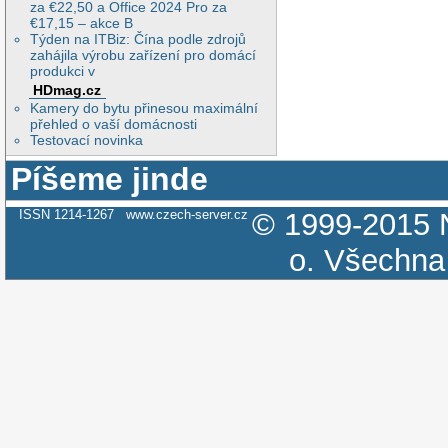
za €22,50 a Office 2024 Pro za
€17,15 – akce B
Týden na ITBiz: Čína podle zdrojů
zahájila výrobu zařízení pro domácí
produkci v
HDmag.cz
Kamery do bytu přinesou maximální
přehled o vaší domácnosti
Testovací novinka
Píšeme jinde
ISSN 1214-1267
www.czech-server.cz
© 1999-2015
o.
Všechna 