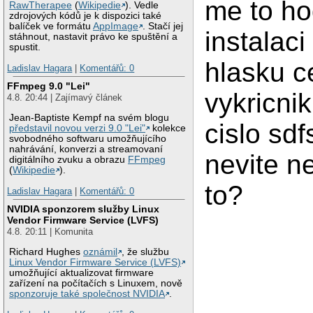
me to ho
RawTherapee
(
Wikipedie
). Vedle
zdrojových kódů je k dispozici také
balíček ve formátu
AppImage
. Stačí jej
instalaci
stáhnout, nastavit právo ke spuštění a
spustit.
hlasku c
Ladislav Hagara
|
Komentářů: 0
FFmpeg 9.0 "Lei"
vykricni
4.8. 20:44 | Zajímavý článek
Jean-Baptiste Kempf na svém blogu
cislo sd
představil novou verzi 9.0 "Lei"
kolekce
svobodného softwaru umožňujícího
nahrávání, konverzi a streamovaní
nevite n
digitálního zvuku a obrazu
FFmpeg
(
Wikipedie
).
to?
Ladislav Hagara
|
Komentářů: 0
NVIDIA sponzorem služby Linux
Vendor Firmware Service (LVFS)
4.8. 20:11 | Komunita
Richard Hughes
oznámil
, že službu
Linux Vendor Firmware Service (LVFS)
umožňující aktualizovat firmware
zařízení na počítačích s Linuxem, nově
sponzoruje také společnost NVIDIA
.