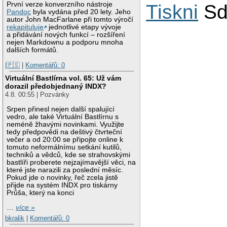
První verze konverzního nástroje
Tiskni
Sd
Pandoc
byla vydána před 20 lety. Jeho
autor John MacFarlane při tomto výročí
rekapituluje
jednotlivé etapy vývoje
a přidávání nových funkcí – rozšíření
nejen Markdownu a podporu mnoha
dalších formátů.
|🇵🇸
|
Komentářů: 0
Virtuální Bastlírna vol. 65: Už vám
dorazil předobjednaný INDX?
4.8. 00:55 | Pozvánky
Srpen přinesl nejen další spalující
vedro, ale také Virtuální Bastlírnu s
neméně žhavými novinkami. Využijte
tedy předpovědi na deštivý čtvrteční
večer a od 20:00 se připojte online k
tomuto neformálnímu setkání kutilů,
techniků a vědců, kde se strahovskými
bastlíři proberete nejzajímavější věci, na
které jste narazili za poslední měsíc.
Pokud jde o novinky, řeč zcela jistě
přijde na systém INDX pro tiskárny
Průša, který na konci
…
více »
bkralik
|
Komentářů: 0