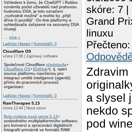
Vzhledem k tomu, že ChatGPT i Roblox
skóre: 7 |
oznámily počet uživatelů nad prahovou
hodnotou DSA, je toto označení
„rozhodně možné“ a mohlo by „přijít
Grand Pri
dříve či později“. On-line platformy a
vyhledávače zařazené na seznamy DSA
musejí
linuxu
…
více »
Přečteno:
Ladislav Hagara
|
Komentářů: 0
Cloudflare OS
Odpovědě
včera 17:00 | Zajímavý software
Společnost Cloudflare
představila
Zdravim
Cloudflare OS
(
GitHub
), tj. open
source platformu navrženou pro
integraci umělé inteligence (agentů)
original
přímo do pracovních procesů
organizací.
a slysel 
Ladislav Hagara
|
Komentářů: 0
RawTherapee 5.13
nekdo sp
včera 12:44 | Nová verze
Byla vydána nová verze 5.13
pod wine
svobodného multiplatformního softwaru
pro konverzi a zpracování digitálních
fotografií primárně ve formátů RAW