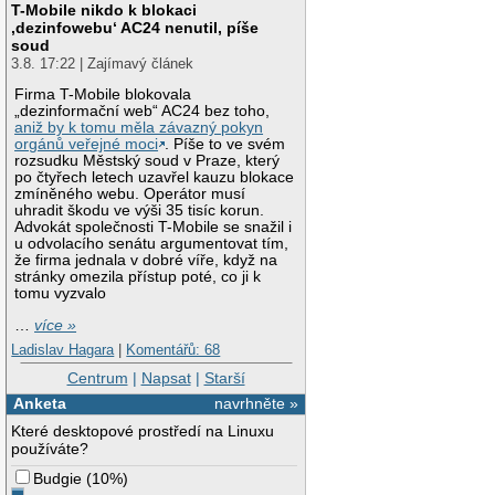
T-Mobile nikdo k blokaci
‚dezinfowebu‘ AC24 nenutil, píše
soud
3.8. 17:22 | Zajímavý článek
Firma T-Mobile blokovala
„dezinformační web“ AC24 bez toho,
aniž by k tomu měla závazný pokyn
orgánů veřejné moci
. Píše to ve svém
rozsudku Městský soud v Praze, který
po čtyřech letech uzavřel kauzu blokace
zmíněného webu. Operátor musí
uhradit škodu ve výši 35 tisíc korun.
Advokát společnosti T-Mobile se snažil i
u odvolacího senátu argumentovat tím,
že firma jednala v dobré víře, když na
stránky omezila přístup poté, co ji k
tomu vyzvalo
…
více »
Ladislav Hagara
|
Komentářů: 68
Centrum
|
Napsat
|
Starší
Anketa
navrhněte »
Které desktopové prostředí na Linuxu
používáte?
Budgie
(
10%
)