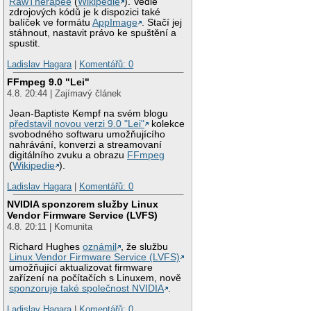
RawTherapee
(
Wikipedie
). Vedle
#firewall

zdrojových kódů je k dispozici také
iptables -F INPUT

balíček ve formátu
AppImage
. Stačí jej
iptables -A INPUT 
stáhnout, nastavit právo ke spuštění a
iptables -A INPUT 
spustit.
iptables -A INPUT 
iptables -t nat -F

Ladislav Hagara
|
Komentářů: 0
iptables -t nat -I
FFmpeg 9.0 "Lei"
#zapneme dhcpd

4.8. 20:44 | Zajímavý článek
#touch /var/lib/mi
#udhcpd

Jean-Baptiste Kempf na svém blogu
dhcpd eth0

představil novou verzi 9.0 "Lei"
kolekce
svobodného softwaru umožňujícího
#staticke arp

nahrávání, konverzi a streamovaní
/etc/arp.conf

digitálního zvuku a obrazu
FFmpeg
(
Wikipedie
).
poslední řádek ipt
Ladislav Hagara
|
Komentářů: 0
NVIDIA sponzorem služby Linux
Vendor Firmware Service (LVFS)
4.8. 20:11 | Komunita
Richard Hughes
oznámil
, že službu
Linux Vendor Firmware Service (LVFS)
umožňující aktualizovat firmware
zařízení na počítačích s Linuxem, nově
sponzoruje také společnost NVIDIA
.
Ladislav Hagara
|
Komentářů: 0