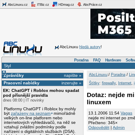
AbcLinuxu.cz
ITBiz.cz
HDmag.cz
AbcPráce.cz
AbcLinuxu
hledá autory
!
Poradna
FAQ
Hardware
Softw
Styl
×
AbcLinuxu
:/
Poradna
/
Lin
Zprávičky
napište »
Pracovní nabídky
inzerujte »
Štítky
:
firewally
,
Internet
,
EK: ChatGPT i Roblox mohou spadat
Dotaz: nejde mi
pod přísnější pravidla
dnes 08:00 | IT novinky
linuxem
Platformy ChatGPT i Roblox by mohly
13.1.2006 11:54
Vagas
být
zařazeny na seznam
mimořádně
nejde mi internet po změ
velkých on-line platforem nebo
internetových vyhledávačů, na něž se
Přečteno: 345×
vztahují zvláštní podmínky podle
Odpovědět
|
Admin
nařízení o digitálních službách (DSA).