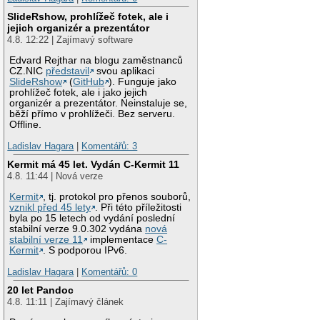
SlideRshow, prohlížeč fotek, ale i
jejich organizér a prezentátor
4.8. 12:22 | Zajímavý software
Edvard Rejthar na blogu zaměstnanců
CZ.NIC
představil
svou aplikaci
SlideRshow
(
GitHub
). Funguje jako
prohlížeč fotek, ale i jako jejich
organizér a prezentátor. Neinstaluje se,
běží přímo v prohlížeči. Bez serveru.
Offline.
Ladislav Hagara
|
Komentářů: 3
Kermit má 45 let. Vydán C-Kermit 11
4.8. 11:44 | Nová verze
Kermit
, tj. protokol pro přenos souborů,
vznikl před 45 lety
. Při této příležitosti
byla po 15 letech od vydání poslední
stabilní verze 9.0.302 vydána
nová
stabilní verze 11
implementace
C-
Kermit
. S podporou IPv6.
Ladislav Hagara
|
Komentářů: 0
20 let Pandoc
4.8. 11:11 | Zajímavý článek