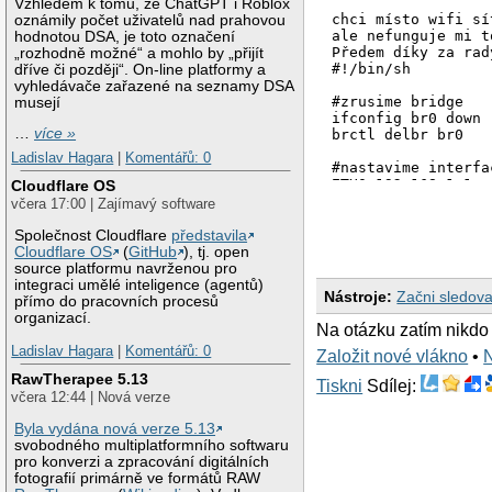
Vzhledem k tomu, že ChatGPT i Roblox
chci místo wifi sí
oznámily počet uživatelů nad prahovou
ale nefunguje mi t
hodnotou DSA, je toto označení
Předem díky za rad
„rozhodně možné“ a mohlo by „přijít
#!/bin/sh

dříve či později“. On-line platformy a
vyhledávače zařazené na seznamy DSA
#zrusime bridge

musejí
ifconfig br0 down

…
více »
brctl delbr br0

Ladislav Hagara
|
Komentářů: 0
#nastavime interfa
ETH0=192.168.1.1

Cloudflare OS
ETH0MASK=255.255.25
včera 17:00 | Zajímavý software
WLAN0=12.192.168.22
WLAN0MASK=255.255.
Společnost Cloudflare
představila
DEFGW=12.192.168.22
Cloudflare OS
(
GitHub
), tj. open
source platformu navrženou pro
#nastaveni mac adr
integraci umělé inteligence (agentů)
Nástroje:
Začni sledova
ifconfig wlan0 down
přímo do pracovních procesů
ifconfig wlan0 hw 
organizací.
Na otázku zatím nikdo
ifconfig wlan0 up

Ladislav Hagara
|
Komentářů: 0
Založit nové vlákno
•
ifconfig eth0 $ETH
RawTherapee 5.13
ifconfig eth0:1 19
Tiskni
Sdílej:
včera 12:44 | Nová verze
ifconfig wlan0 $WL
route add default 
Byla vydána nová verze 5.13
svobodného multiplatformního softwaru
#zacneme routovat

pro konverzi a zpracování digitálních
echo 1 > /proc/sys
fotografií primárně ve formátů RAW