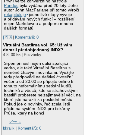
První verze konverzního nástroje
Pandoc
byla vydána před 20 lety. Jeho
autor John MacFarlane při tomto výročí
rekapituluje
jednotlivé etapy vývoje
a přidávání nových funkcí – rozšíření
nejen Markdownu a podporu mnoha
dalších formátů.
|🇵🇸
|
Komentářů: 0
Virtuální Bastlírna vol. 65: Už vám
dorazil předobjednaný INDX?
4.8. 00:55 | Pozvánky
Srpen přinesl nejen další spalující
vedro, ale také Virtuální Bastlírnu s
neméně žhavými novinkami. Využijte
tedy předpovědi na deštivý čtvrteční
večer a od 20:00 se připojte online k
tomuto neformálnímu setkání kutilů,
techniků a vědců, kde se strahovskými
bastlíři proberete nejzajímavější věci, na
které jste narazili za poslední měsíc.
Pokud jde o novinky, řeč zcela jistě
přijde na systém INDX pro tiskárny
Průša, který na konci
…
více »
bkralik
|
Komentářů: 0