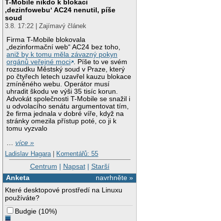
T-Mobile nikdo k blokaci
‚dezinfowebu‘ AC24 nenutil, píše
soud
3.8. 17:22 | Zajímavý článek
Firma T-Mobile blokovala
„dezinformační web“ AC24 bez toho,
aniž by k tomu měla závazný pokyn
orgánů veřejné moci
. Píše to ve svém
rozsudku Městský soud v Praze, který
po čtyřech letech uzavřel kauzu blokace
zmíněného webu. Operátor musí
uhradit škodu ve výši 35 tisíc korun.
Advokát společnosti T-Mobile se snažil i
u odvolacího senátu argumentovat tím,
že firma jednala v dobré víře, když na
stránky omezila přístup poté, co ji k
tomu vyzvalo
…
více »
Ladislav Hagara
|
Komentářů: 55
Centrum
|
Napsat
|
Starší
Anketa
navrhněte »
Které desktopové prostředí na Linuxu
používáte?
Budgie
(
10%
)