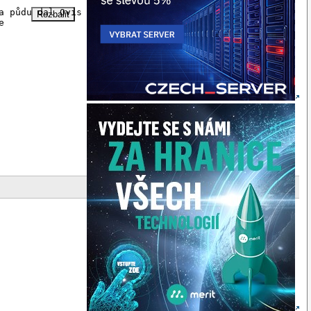
a půdu dal Ovislink 1120 do kterého jsem dal firmware s 

