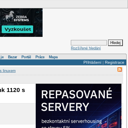
Rozšířené hledání
 je
Bazar
Portál
Práce
Mapa
Přihlášení
|
Registrace
 s linuxem
nk 1120 s