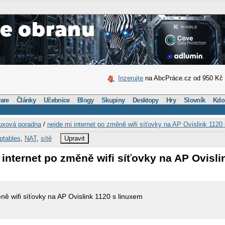
Inzerujte
na AbcPráce.cz od 950 Kč
are
Články
Učebnice
Blogy
Skupiny
Desktopy
Hry
Slovník
Kdo
uxová poradna
/
nejde mi internet po změně wifi síťovky na AP Ovislink 1120
iptables
,
NAT
,
sítě
Upravit
 internet po změně wifi síťovky na AP Ovisli
ně wifi síťovky na AP Ovislink 1120 s linuxem