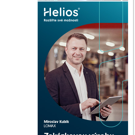
AT --to 12.192.168.222

pouze na jednom. Můžete mi poradit co mám špatně proč to