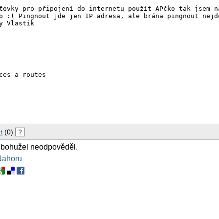
ťovky pro připojení do internetu použít APčko tak jsem n
o :( Pingnout jde jen IP adresa, ale brána pingnout nejde
y Vlastik

ces a routes

5.0

2

255.252

1

esy na wlan0

t
(0)
?


ether 00:4f:92:01:CA:D0

 bohužel neodpověděl.
Nahoru
0 netmask $ETH0MASK

2.168.100.252

AN0 netmask $WLAN0MASK

gw $DEFGW

/net/ipv4/ip_forward
