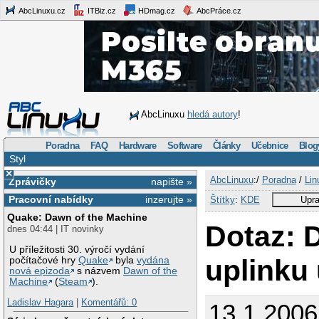
AbcLinuxu.cz
ITBiz.cz
HDmag.cz
AbcPráce.cz
AbcLinuxu
hledá autory
!
Poradna
FAQ
Hardware
Software
Články
Učebnice
Blog
Styl
×
AbcLinuxu
:/
Poradna
/
Lin
Zprávičky
napište »
Pracovní nabídky
inzerujte »
Štítky
:
KDE
Upra
Quake: Dawn of the Machine
Dotaz: 
dnes 04:44 | IT novinky
U příležitosti 30. výročí vydání
uplinku 
počítačové hry
Quake
byla
vydána
nová epizoda
s názvem
Dawn of the
Machine
(
Steam
).
Ladislav Hagara
|
Komentářů: 0
13.1.2006