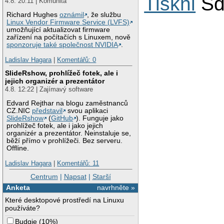
Tiskni
Sd
4.8. 20:11 | Komunita
Richard Hughes
oznámil
, že službu
Linux Vendor Firmware Service (LVFS)
umožňující aktualizovat firmware
zařízení na počítačích s Linuxem, nově
sponzoruje také společnost NVIDIA
.
Ladislav Hagara
|
Komentářů: 0
SlideRshow, prohlížeč fotek, ale i
jejich organizér a prezentátor
4.8. 12:22 | Zajímavý software
Edvard Rejthar na blogu zaměstnanců
CZ.NIC
představil
svou aplikaci
SlideRshow
(
GitHub
). Funguje jako
prohlížeč fotek, ale i jako jejich
organizér a prezentátor. Neinstaluje se,
běží přímo v prohlížeči. Bez serveru.
Offline.
Ladislav Hagara
|
Komentářů: 11
Centrum
|
Napsat
|
Starší
Anketa
navrhněte »
Které desktopové prostředí na Linuxu
používáte?
Budgie
(
10%
)