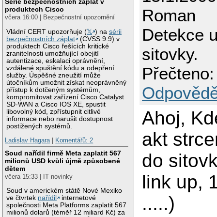
Série bezpečnostních záplat v
produktech Cisco
Roman
včera 16:00 | Bezpečnostní upozornění
Detekce u
Vládní CERT upozorňuje (
𝕏
) na
sérii
bezpečnostních záplat
(CVSS 9.9) v
produktech Cisco řešících kritické
sitovky.
zranitelnosti umožňující obejití
autentizace, eskalaci oprávnění,
Přečteno:
vzdálené spuštění kódu a odepření
služby. Úspěšné zneužití může
útočníkům umožnit získat neoprávněný
Odpovědě
přístup k dotčeným systémům,
kompromitovat zařízení Cisco Catalyst
SD-WAN a Cisco IOS XE, spustit
Ahoj, Kd
libovolný kód, zpřístupnit citlivé
informace nebo narušit dostupnost
postižených systémů.
akt strce
Ladislav Hagara
|
Komentářů: 2
Soud nařídil firmě Meta zaplatit 567
do sitovk
milionů USD kvůli újmě způsobené
dětem
link up,
včera 15:33 | IT novinky
Soud v americkém státě Nové Mexiko
.....)
ve čtvrtek
nařídil
internetové
společnosti Meta Platforms zaplatit 567
milionů dolarů (téměř 12 miliard Kč) za