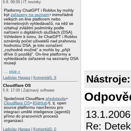
6.8. 08:00 | IT novinky
Platformy ChatGPT i Roblox by mohly
být
zařazeny na seznam
mimořádně
velkých on-line platforem nebo
internetových vyhledávačů, na něž se
vztahují zvláštní podmínky podle
nařízení o digitálních službách (DSA).
Vzhledem k tomu, že ChatGPT i Roblox
oznámily počet uživatelů nad prahovou
hodnotou DSA, je toto označení
„rozhodně možné“ a mohlo by „přijít
dříve či později“. On-line platformy a
vyhledávače zařazené na seznamy DSA
musejí
…
více »
Nástroje:
Ladislav Hagara
|
Komentářů: 9
Cloudflare OS
5.8. 17:00 | Zajímavý software
Odpově
Společnost Cloudflare
představila
Cloudflare OS
(
GitHub
), tj. open
source platformu navrženou pro
13.1.200
integraci umělé inteligence (agentů)
přímo do pracovních procesů
organizací.
Re: Detek
Ladislav Hagara
|
Komentářů: 0