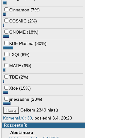
Cinnamon
(
7%
)
COSMIC
(
2%
)
GNOME
(
18%
)
KDE Plasma
(
30%
)
LXQt
(
6%
)
MATE
(
6%
)
TDE
(
2%
)
Xfce
(
15%
)
jiné/žádné
(
23%
)
Celkem 2349 hlasů
Komentářů: 30
, poslední 3.4. 20:20
Rozcestník
AbcLinuxu