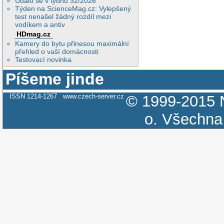
Událo se v týdnu 32/2026
Týden na ScienceMag.cz: Vylepšený
test nenašel žádný rozdíl mezi
vodíkem a antiv
HDmag.cz
Kamery do bytu přinesou maximální
přehled o vaší domácnosti
Testovací novinka
Píšeme jinde
ISSN 1214-1267
www.czech-server.cz
© 1999-2015
o.
Všechna 