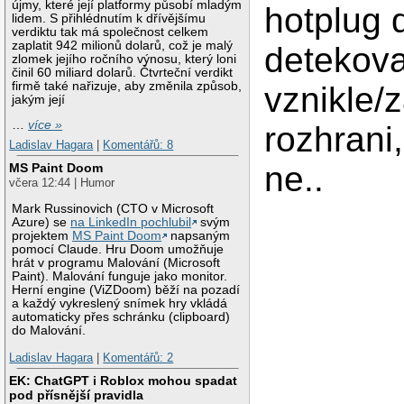
újmy, které její platformy působí mladým
hotplug 
lidem. S přihlédnutím k dřívějšímu
verdiktu tak má společnost celkem
zaplatit 942 milionů dolarů, což je malý
detekova
zlomek jejího ročního výnosu, který loni
činil 60 miliard dolarů. Čtvrteční verdikt
firmě také nařizuje, aby změnila způsob,
vznikle/z
jakým její
…
více »
rozhrani,
Ladislav Hagara
|
Komentářů: 8
ne..
MS Paint Doom
včera 12:44 | Humor
Mark Russinovich (CTO v Microsoft
Azure) se
na LinkedIn pochlubil
svým
projektem
MS Paint Doom
napsaným
pomocí Claude. Hru Doom umožňuje
hrát v programu Malování (Microsoft
Paint). Malování funguje jako monitor.
Herní engine (ViZDoom) běží na pozadí
a každý vykreslený snímek hry vkládá
automaticky přes schránku (clipboard)
do Malování.
Ladislav Hagara
|
Komentářů: 2
EK: ChatGPT i Roblox mohou spadat
pod přísnější pravidla