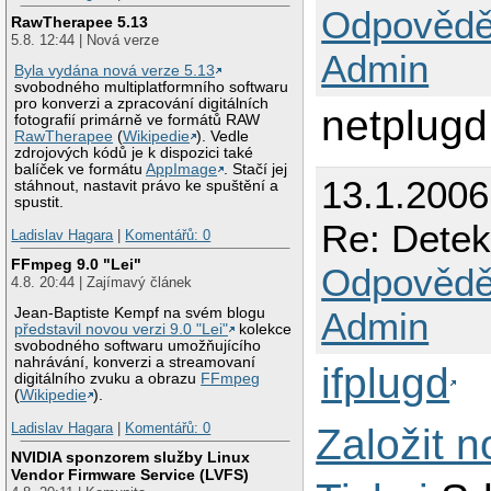
Odpovědě
RawTherapee 5.13
5.8. 12:44 | Nová verze
Admin
Byla vydána nová verze 5.13
svobodného multiplatformního softwaru
pro konverzi a zpracování digitálních
netplugd
fotografií primárně ve formátů RAW
RawTherapee
(
Wikipedie
). Vedle
zdrojových kódů je k dispozici také
balíček ve formátu
AppImage
. Stačí jej
13.1.2006
stáhnout, nastavit právo ke spuštění a
spustit.
Re: Detek
Ladislav Hagara
|
Komentářů: 0
FFmpeg 9.0 "Lei"
Odpovědě
4.8. 20:44 | Zajímavý článek
Admin
Jean-Baptiste Kempf na svém blogu
představil novou verzi 9.0 "Lei"
kolekce
svobodného softwaru umožňujícího
nahrávání, konverzi a streamovaní
ifplugd
digitálního zvuku a obrazu
FFmpeg
(
Wikipedie
).
Ladislav Hagara
|
Komentářů: 0
Založit 
NVIDIA sponzorem služby Linux
Vendor Firmware Service (LVFS)