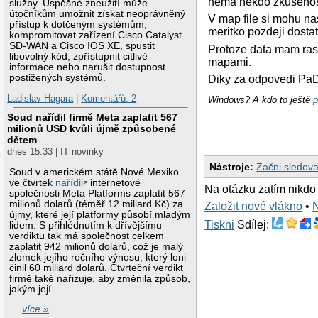
nema nekdo zkusenos
služby. Úspěšné zneužití může
útočníkům umožnit získat neoprávněný
V map file si mohu na
přístup k dotčeným systémům,
meritko pozdeji dosta
kompromitovat zařízení Cisco Catalyst
SD-WAN a Cisco IOS XE, spustit
Protoze data mam rast
libovolný kód, zpřístupnit citlivé
mapami.
informace nebo narušit dostupnost
postižených systémů.
Diky za odpovedi Pa
Ladislav Hagara
|
Komentářů: 2
Windows? A kdo to ještě
p
Soud nařídil firmě Meta zaplatit 567
milionů USD kvůli újmě způsobené
dětem
dnes 15:33 | IT novinky
Nástroje:
Začni sledova
Soud v americkém státě Nové Mexiko
ve čtvrtek
nařídil
internetové
Na otázku zatím nikdo
společnosti Meta Platforms zaplatit 567
milionů dolarů (téměř 12 miliard Kč) za
Založit nové vlákno
•
újmy, které její platformy působí mladým
Tiskni
Sdílej:
lidem. S přihlédnutím k dřívějšímu
verdiktu tak má společnost celkem
zaplatit 942 milionů dolarů, což je malý
zlomek jejího ročního výnosu, který loni
činil 60 miliard dolarů. Čtvrteční verdikt
firmě také nařizuje, aby změnila způsob,
jakým její
…
více »