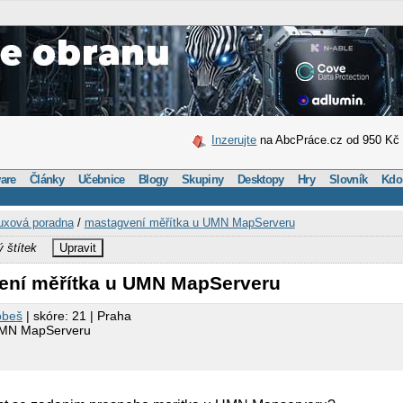
Inzerujte
na AbcPráce.cz od 950 Kč
are
Články
Učebnice
Blogy
Skupiny
Desktopy
Hry
Slovník
Kdo
uxová poradna
/
mastagvení měřítka u UMN MapServeru
ý štítek
Upravit
ení měřítka u UMN MapServeru
obeš
| skóre: 21 | Praha
UMN MapServeru