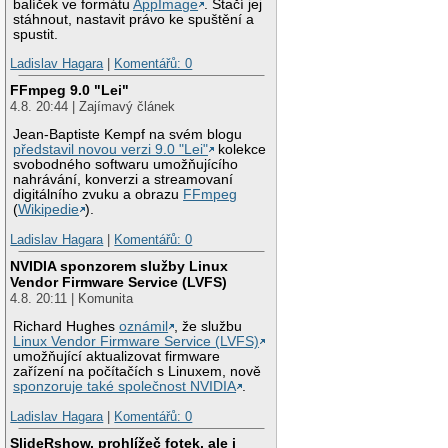
balíček ve formátu
AppImage
. Stačí jej
stáhnout, nastavit právo ke spuštění a
spustit.
Ladislav Hagara
|
Komentářů: 0
FFmpeg 9.0 "Lei"
4.8. 20:44 | Zajímavý článek
Jean-Baptiste Kempf na svém blogu
představil novou verzi 9.0 "Lei"
kolekce
svobodného softwaru umožňujícího
nahrávání, konverzi a streamovaní
digitálního zvuku a obrazu
FFmpeg
(
Wikipedie
).
Ladislav Hagara
|
Komentářů: 0
NVIDIA sponzorem služby Linux
Vendor Firmware Service (LVFS)
4.8. 20:11 | Komunita
Richard Hughes
oznámil
, že službu
Linux Vendor Firmware Service (LVFS)
umožňující aktualizovat firmware
zařízení na počítačích s Linuxem, nově
sponzoruje také společnost NVIDIA
.
Ladislav Hagara
|
Komentářů: 0
SlideRshow, prohlížeč fotek, ale i