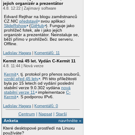
jejich organizér a prezentátor
4.8. 12:22 | Zajímavý software
Edvard Rejthar na blogu zaměstnanců
CZ.NIC
představil
svou aplikaci
SlideRshow
(
GitHub
). Funguje jako
prohlížeč fotek, ale i jako jejich
organizér a prezentátor. Neinstaluje se,
běží přímo v prohlížeči. Bez serveru.
Offline.
Ladislav Hagara
|
Komentářů: 11
Kermit má 45 let. Vydán C-Kermit 11
4.8. 11:44 | Nová verze
Kermit
, tj. protokol pro přenos souborů,
vznikl před 45 lety
. Při této příležitosti
byla po 15 letech od vydání poslední
stabilní verze 9.0.302 vydána
nová
stabilní verze 11
implementace
C-
Kermit
. S podporou IPv6.
Ladislav Hagara
|
Komentářů: 0
Centrum
|
Napsat
|
Starší
Anketa
navrhněte »
Které desktopové prostředí na Linuxu
používáte?