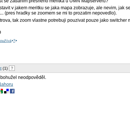
t se zadanim presneho meritka u UMN Mapserveru?
stavit v jakem meritku se jaka mapa zobrazuje, ale nevim, jak 
t... (pres hradky se zoomem se mi to prozatim nepovedlo).
rova, tak zoom vlastne potrebuji pouzivat pouze jako switcher 
D
oužívá
?
t
(1)
?
 bohužel neodpověděl.
Nahoru