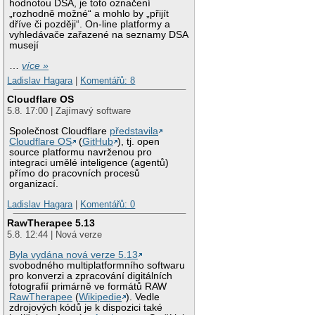
hodnotou DSA, je toto označení
„rozhodně možné“ a mohlo by „přijít
dříve či později“. On-line platformy a
vyhledávače zařazené na seznamy DSA
musejí
…
více »
Ladislav Hagara
|
Komentářů: 8
Cloudflare OS
5.8. 17:00 | Zajímavý software
Společnost Cloudflare
představila
Cloudflare OS
(
GitHub
), tj. open
source platformu navrženou pro
integraci umělé inteligence (agentů)
přímo do pracovních procesů
organizací.
Ladislav Hagara
|
Komentářů: 0
RawTherapee 5.13
5.8. 12:44 | Nová verze
Byla vydána nová verze 5.13
svobodného multiplatformního softwaru
pro konverzi a zpracování digitálních
fotografií primárně ve formátů RAW
RawTherapee
(
Wikipedie
). Vedle
zdrojových kódů je k dispozici také