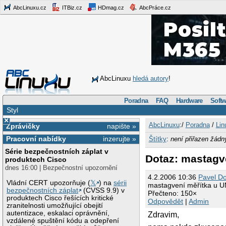
AbcLinuxu.cz
ITBiz.cz
HDmag.cz
AbcPráce.cz
AbcLinuxu
hledá autory
!
Poradna
FAQ
Hardware
Softw
Styl
×
AbcLinuxu
:/
Poradna
/
Lin
Zprávičky
napište »
Pracovní nabídky
inzerujte »
Štítky
:
není přiřazen žádn
Série bezpečnostních záplat v
Dotaz: mastagv
produktech Cisco
dnes 16:00 | Bezpečnostní upozornění
4.2.2006 10:36
Pavel D
Vládní CERT upozorňuje (
𝕏
) na
sérii
mastagvení měřítka u 
bezpečnostních záplat
(CVSS 9.9) v
Přečteno: 150×
produktech Cisco řešících kritické
Odpovědět
|
Admin
zranitelnosti umožňující obejití
autentizace, eskalaci oprávnění,
Zdravim,
vzdálené spuštění kódu a odepření