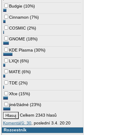
Budgie
(
10%
)
Cinnamon
(
7%
)
COSMIC
(
2%
)
GNOME
(
18%
)
KDE Plasma
(
30%
)
LXQt
(
6%
)
MATE
(
6%
)
TDE
(
2%
)
Xfce
(
15%
)
jiné/žádné
(
23%
)
Celkem 2343 hlasů
Komentářů: 30
, poslední 3.4. 20:20
Rozcestník