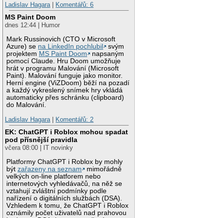
Ladislav Hagara
|
Komentářů: 6
MS Paint Doom
dnes 12:44 | Humor
Mark Russinovich (CTO v Microsoft
Azure) se
na LinkedIn pochlubil
svým
projektem
MS Paint Doom
napsaným
pomocí Claude. Hru Doom umožňuje
hrát v programu Malování (Microsoft
Paint). Malování funguje jako monitor.
Herní engine (ViZDoom) běží na pozadí
a každý vykreslený snímek hry vkládá
automaticky přes schránku (clipboard)
do Malování.
Ladislav Hagara
|
Komentářů: 2
EK: ChatGPT i Roblox mohou spadat
pod přísnější pravidla
včera 08:00 | IT novinky
Platformy ChatGPT i Roblox by mohly
být
zařazeny na seznam
mimořádně
velkých on-line platforem nebo
internetových vyhledávačů, na něž se
vztahují zvláštní podmínky podle
nařízení o digitálních službách (DSA).
Vzhledem k tomu, že ChatGPT i Roblox
oznámily počet uživatelů nad prahovou