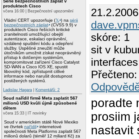
Série bezpečnostních záplat v
produktech Cisco
21.2.2006
včera 16:00 | Bezpečnostní upozornění
Vládní CERT upozorňuje (
𝕏
) na
sérii
dave.vpms
bezpečnostních záplat
(CVSS 9.9) v
produktech Cisco řešících kritické
skóre: 1
zranitelnosti umožňující obejití
autentizace, eskalaci oprávnění,
vzdálené spuštění kódu a odepření
sit v kubu
služby. Úspěšné zneužití může
útočníkům umožnit získat neoprávněný
přístup k dotčeným systémům,
interfaces
kompromitovat zařízení Cisco Catalyst
SD-WAN a Cisco IOS XE, spustit
Přečteno:
libovolný kód, zpřístupnit citlivé
informace nebo narušit dostupnost
postižených systémů.
Odpovědě
Ladislav Hagara
|
Komentářů: 2
Soud nařídil firmě Meta zaplatit 567
poradte 
milionů USD kvůli újmě způsobené
dětem
prosiim 
včera 15:33 | IT novinky
Soud v americkém státě Nové Mexiko
nastavit 
ve čtvrtek
nařídil
internetové
společnosti Meta Platforms zaplatit 567
milionů dolarů (téměř 12 miliard Kč) za