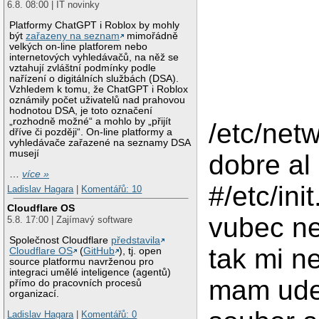
6.8. 08:00 | IT novinky
Platformy ChatGPT i Roblox by mohly
být
zařazeny na seznam
mimořádně
velkých on-line platforem nebo
internetových vyhledávačů, na něž se
vztahují zvláštní podmínky podle
nařízení o digitálních službách (DSA).
Vzhledem k tomu, že ChatGPT i Roblox
oznámily počet uživatelů nad prahovou
hodnotou DSA, je toto označení
„rozhodně možné“ a mohlo by „přijít
/etc/net
dříve či později“. On-line platformy a
vyhledávače zařazené na seznamy DSA
musejí
dobre al
…
více »
#/etc/ini
Ladislav Hagara
|
Komentářů: 10
Cloudflare OS
vubec ne
5.8. 17:00 | Zajímavý software
Společnost Cloudflare
představila
tak mi n
Cloudflare OS
(
GitHub
), tj. open
source platformu navrženou pro
integraci umělé inteligence (agentů)
mam udel
přímo do pracovních procesů
organizací.
Ladislav Hagara
|
Komentářů: 0