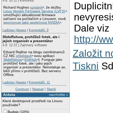
4.8. 20:11 | Komunita
Duplicit
Richard Hughes
oznámil
, že službu
Linux Vendor Firmware Service (LVFS)
nevyresis
umožňující aktualizovat firmware
zařízení na počítačích s Linuxem, nově
sponzoruje také společnost NVIDIA
.
Dale viz
Ladislav Hagara
|
Komentářů: 0
http://w
SlideRshow, prohlížeč fotek, ale i
jejich organizér a prezentátor
4.8. 12:22 | Zajímavý software
Založit 
Edvard Rejthar na blogu zaměstnanců
CZ.NIC
představil
svou aplikaci
SlideRshow
(
GitHub
). Funguje jako
Tiskni
Sd
prohlížeč fotek, ale i jako jejich
organizér a prezentátor. Neinstaluje se,
běží přímo v prohlížeči. Bez serveru.
Offline.
Ladislav Hagara
|
Komentářů: 11
Centrum
|
Napsat
|
Starší
Anketa
navrhněte »
Které desktopové prostředí na Linuxu
používáte?
Budgie
(
10%
)