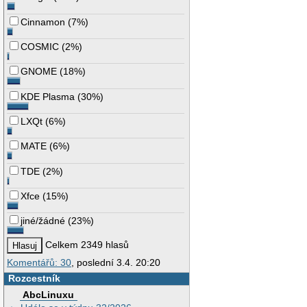
Cinnamon
(
7%
)
COSMIC
(
2%
)
GNOME
(
18%
)
KDE Plasma
(
30%
)
LXQt
(
6%
)
MATE
(
6%
)
TDE
(
2%
)
Xfce
(
15%
)
jiné/žádné
(
23%
)
Celkem 2349 hlasů
Komentářů: 30
, poslední 3.4. 20:20
Rozcestník
AbcLinuxu