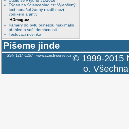
Událo se v týdnu 32/2026
Týden na ScienceMag.cz: Vylepšený
test nenašel žádný rozdíl mezi
vodíkem a antiv
HDmag.cz
Kamery do bytu přinesou maximální
přehled o vaší domácnosti
Testovací novinka
Píšeme jinde
ISSN 1214-1267
www.czech-server.cz
© 1999-2015
o.
Všechna 