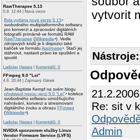
soubor a
RawTherapee 5.13
vytvorit
5.8. 12:44 | Nová verze
Byla vydána nová verze 5.13
svobodného multiplatformního softwaru
pro konverzi a zpracování digitálních
fotografií primárně ve formátů RAW
RawTherapee
(
Wikipedie
). Vedle
zdrojových kódů je k dispozici také
balíček ve formátu
AppImage
. Stačí jej
Nástroje:
stáhnout, nastavit právo ke spuštění a
spustit.
Ladislav Hagara
|
Komentářů: 0
Odpově
FFmpeg 9.0 "Lei"
4.8. 20:44 | Zajímavý článek
Jean-Baptiste Kempf na svém blogu
21.2.2006
představil novou verzi 9.0 "Lei"
kolekce
svobodného softwaru umožňujícího
Re: sit v 
nahrávání, konverzi a streamovaní
digitálního zvuku a obrazu
FFmpeg
(
Wikipedie
).
Odpovědě
Ladislav Hagara
|
Komentářů: 0
Admin
NVIDIA sponzorem služby Linux
Vendor Firmware Service (LVFS)