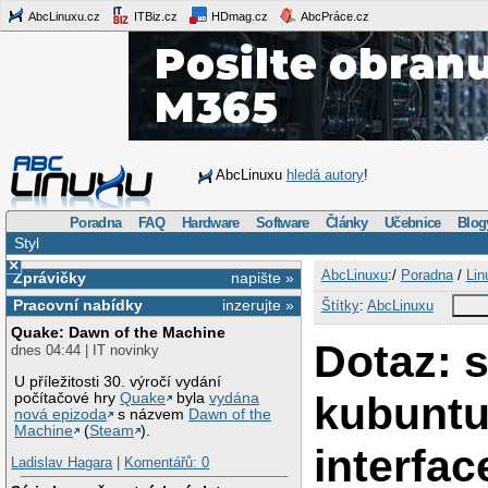
AbcLinuxu.cz
ITBiz.cz
HDmag.cz
AbcPráce.cz
AbcLinuxu
hledá autory
!
Poradna
FAQ
Hardware
Software
Články
Učebnice
Blog
Styl
×
AbcLinuxu
:/
Poradna
/
Lin
Zprávičky
napište »
Pracovní nabídky
inzerujte »
Štítky
:
AbcLinuxu
Quake: Dawn of the Machine
Dotaz: s
dnes 04:44 | IT novinky
U příležitosti 30. výročí vydání
kubunt
počítačové hry
Quake
byla
vydána
nová epizoda
s názvem
Dawn of the
Machine
(
Steam
).
interfac
Ladislav Hagara
|
Komentářů: 0