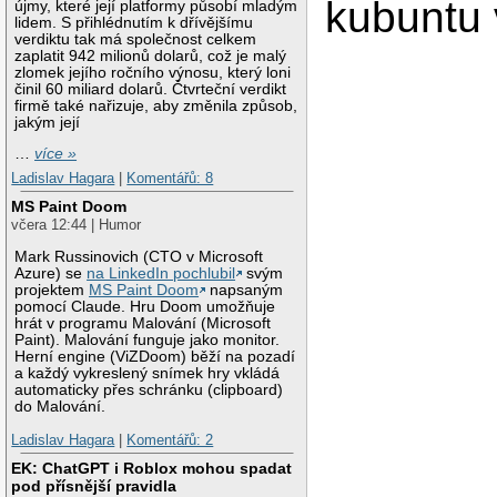
kubuntu 
újmy, které její platformy působí mladým
lidem. S přihlédnutím k dřívějšímu
verdiktu tak má společnost celkem
zaplatit 942 milionů dolarů, což je malý
zlomek jejího ročního výnosu, který loni
činil 60 miliard dolarů. Čtvrteční verdikt
firmě také nařizuje, aby změnila způsob,
jakým její
…
více »
Ladislav Hagara
|
Komentářů: 8
MS Paint Doom
včera 12:44 | Humor
Mark Russinovich (CTO v Microsoft
Azure) se
na LinkedIn pochlubil
svým
projektem
MS Paint Doom
napsaným
pomocí Claude. Hru Doom umožňuje
hrát v programu Malování (Microsoft
Paint). Malování funguje jako monitor.
Herní engine (ViZDoom) běží na pozadí
a každý vykreslený snímek hry vkládá
automaticky přes schránku (clipboard)
do Malování.
Ladislav Hagara
|
Komentářů: 2
EK: ChatGPT i Roblox mohou spadat
pod přísnější pravidla