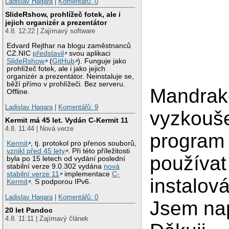
Ladislav Hagara
|
Komentářů: 0
SlideRshow, prohlížeč fotek, ale i
jejich organizér a prezentátor
4.8. 12:22 | Zajímavý software
Edvard Rejthar na blogu zaměstnanců
CZ.NIC
představil
svou aplikaci
SlideRshow
(
GitHub
). Funguje jako
prohlížeč fotek, ale i jako jejich
organizér a prezentátor. Neinstaluje se,
běží přímo v prohlížeči. Bez serveru.
Mandrake
Offline.
Ladislav Hagara
|
Komentářů: 9
vyzkouše
Kermit má 45 let. Vydán C-Kermit 11
4.8. 11:44 | Nová verze
program 
Kermit
, tj. protokol pro přenos souborů,
vznikl před 45 lety
. Při této příležitosti
používa
byla po 15 letech od vydání poslední
stabilní verze 9.0.302 vydána
nová
stabilní verze 11
implementace
C-
instalov
Kermit
. S podporou IPv6.
Ladislav Hagara
|
Komentářů: 0
Jsem nap
20 let Pandoc
4.8. 11:11 | Zajímavý článek