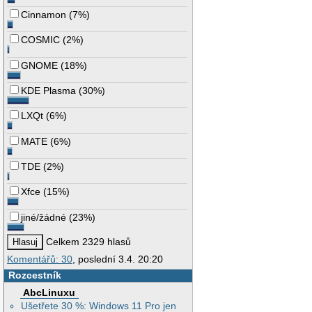
Cinnamon
(
7%
)
COSMIC
(
2%
)
GNOME
(
18%
)
KDE Plasma
(
30%
)
LXQt
(
6%
)
MATE
(
6%
)
TDE
(
2%
)
Xfce
(
15%
)
jiné/žádné
(
23%
)
Celkem 2329 hlasů
Komentářů: 30
, poslední 3.4. 20:20
Rozcestník
AbcLinuxu
Ušetřete 30 %: Windows 11 Pro jen