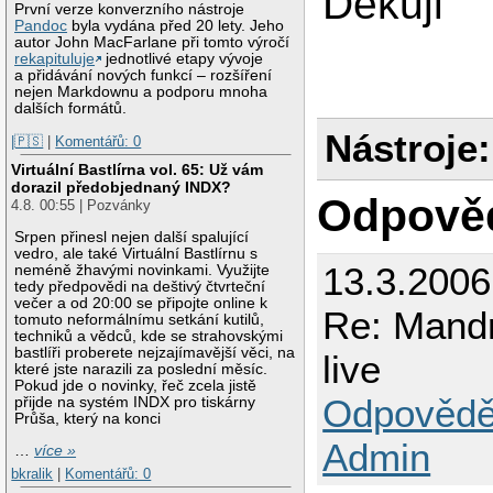
Děkuji
První verze konverzního nástroje
Pandoc
byla vydána před 20 lety. Jeho
autor John MacFarlane při tomto výročí
rekapituluje
jednotlivé etapy vývoje
a přidávání nových funkcí – rozšíření
nejen Markdownu a podporu mnoha
dalších formátů.
Nástroje:
|🇵🇸
|
Komentářů: 0
Virtuální Bastlírna vol. 65: Už vám
dorazil předobjednaný INDX?
Odpově
4.8. 00:55 | Pozvánky
Srpen přinesl nejen další spalující
vedro, ale také Virtuální Bastlírnu s
13.3.2006
neméně žhavými novinkami. Využijte
tedy předpovědi na deštivý čtvrteční
večer a od 20:00 se připojte online k
Re: Mand
tomuto neformálnímu setkání kutilů,
techniků a vědců, kde se strahovskými
bastlíři proberete nejzajímavější věci, na
live
které jste narazili za poslední měsíc.
Pokud jde o novinky, řeč zcela jistě
Odpovědě
přijde na systém INDX pro tiskárny
Průša, který na konci
Admin
…
více »
bkralik
|
Komentářů: 0