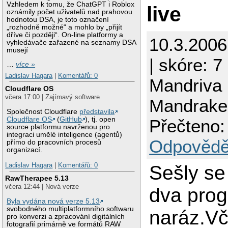
Vzhledem k tomu, že ChatGPT i Roblox
live
oznámily počet uživatelů nad prahovou
hodnotou DSA, je toto označení
„rozhodně možné“ a mohlo by „přijít
dříve či později“. On-line platformy a
10.3.200
vyhledávače zařazené na seznamy DSA
musejí
| skóre: 7
…
více »
Ladislav Hagara
|
Komentářů: 0
Mandriva 
Cloudflare OS
včera 17:00 | Zajímavý software
Mandrake
Společnost Cloudflare
představila
Cloudflare OS
(
GitHub
), tj. open
Přečteno:
source platformu navrženou pro
integraci umělé inteligence (agentů)
Odpovědě
přímo do pracovních procesů
organizací.
Ladislav Hagara
|
Komentářů: 0
Sešly se
RawTherapee 5.13
včera 12:44 | Nová verze
dva pro
Byla vydána nová verze 5.13
svobodného multiplatformního softwaru
naráz.Vč
pro konverzi a zpracování digitálních
fotografií primárně ve formátů RAW