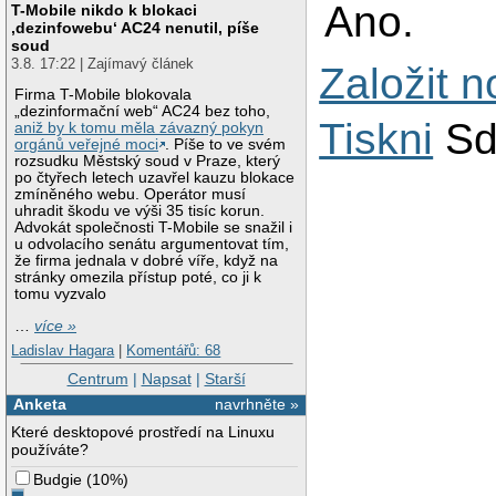
Ano.
T-Mobile nikdo k blokaci
‚dezinfowebu‘ AC24 nenutil, píše
soud
3.8. 17:22 | Zajímavý článek
Založit 
Firma T-Mobile blokovala
„dezinformační web“ AC24 bez toho,
Tiskni
Sd
aniž by k tomu měla závazný pokyn
orgánů veřejné moci
. Píše to ve svém
rozsudku Městský soud v Praze, který
po čtyřech letech uzavřel kauzu blokace
zmíněného webu. Operátor musí
uhradit škodu ve výši 35 tisíc korun.
Advokát společnosti T-Mobile se snažil i
u odvolacího senátu argumentovat tím,
že firma jednala v dobré víře, když na
stránky omezila přístup poté, co ji k
tomu vyzvalo
…
více »
Ladislav Hagara
|
Komentářů: 68
Centrum
|
Napsat
|
Starší
Anketa
navrhněte »
Které desktopové prostředí na Linuxu
používáte?
Budgie
(
10%
)