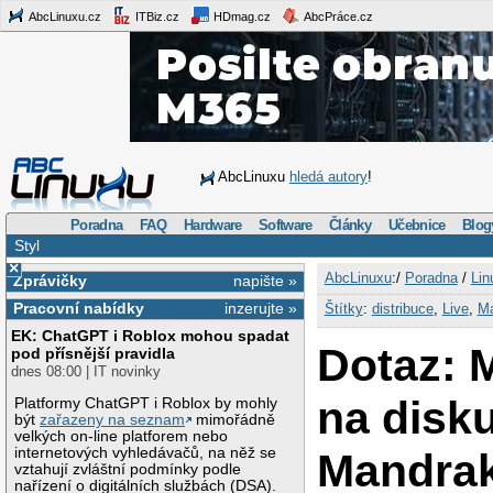
AbcLinuxu.cz
ITBiz.cz
HDmag.cz
AbcPráce.cz
AbcLinuxu
hledá autory
!
Poradna
FAQ
Hardware
Software
Články
Učebnice
Blog
Styl
×
AbcLinuxu
:/
Poradna
/
Lin
Zprávičky
napište »
Pracovní nabídky
inzerujte »
Štítky
:
distribuce
,
Live
,
Ma
EK: ChatGPT i Roblox mohou spadat
Dotaz: 
pod přísnější pravidla
dnes 08:00 | IT novinky
na disk
Platformy ChatGPT i Roblox by mohly
být
zařazeny na seznam
mimořádně
velkých on-line platforem nebo
internetových vyhledávačů, na něž se
Mandra
vztahují zvláštní podmínky podle
nařízení o digitálních službách (DSA).