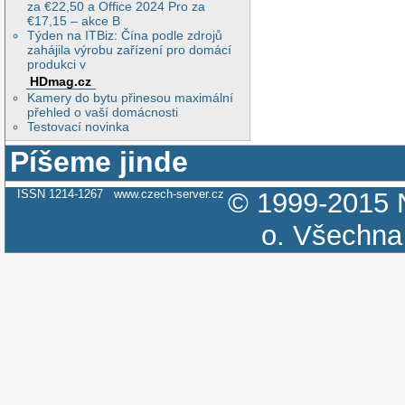
za €22,50 a Office 2024 Pro za
€17,15 – akce B
Týden na ITBiz: Čína podle zdrojů
zahájila výrobu zařízení pro domácí
produkci v
HDmag.cz
Kamery do bytu přinesou maximální
přehled o vaší domácnosti
Testovací novinka
Píšeme jinde
ISSN 1214-1267
www.czech-server.cz
© 1999-2015
o.
Všechna 