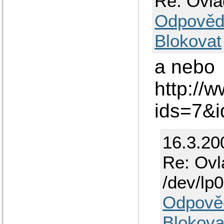
Re: Ovla
Odpověd
Blokovat
a nebo
http://
ids=7&
16.3.20
Re: Ovl
/dev/lp0
Odpově
Blokova