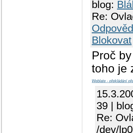
blog:
Blá
Re: Ovla
Odpověd
Blokovat
Proč by
toho je
Weblate - překládání př
15.3.20
39 | blo
Re: Ovl
/dev/lp0