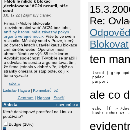
T-Mobile nikdo k blokaci
‚dezinfowebu‘ AC24 nenutil, píše
15.3.200
soud
3.8. 17:22 | Zajímavý článek
Re: Ovla
Firma T-Mobile blokovala
„dezinformační web“ AC24 bez toho,
Odpověd
aniž by k tomu měla závazný pokyn
orgánů veřejné moci
. Píše to ve svém
Blokovat
rozsudku Městský soud v Praze, který
po čtyřech letech uzavřel kauzu blokace
zmíněného webu. Operátor musí
uhradit škodu ve výši 35 tisíc korun.
ten ma
Advokát společnosti T-Mobile se snažil i
u odvolacího senátu argumentovat tím,
že firma jednala v dobré víře, když na
stránky omezila přístup poté, co ji k
lsmod | grep ppde
tomu vyzvalo
ppdev           
…
více »
Ladislav Hagara
|
Komentářů: 52
ale co 
Centrum
|
Napsat
|
Starší
Anketa
navrhněte »
echo 'ff' > /dev
Které desktopové prostředí na Linuxu
bash: echo: writ
používáte?
evident
Budgie
(
10%
)