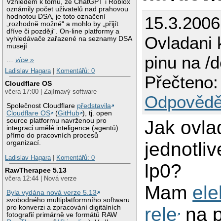
Vzhledem k tomu, že ChatGPT i Roblox
oznámily počet uživatelů nad prahovou
hodnotou DSA, je toto označení
15.3.2006
„rozhodně možné“ a mohlo by „přijít
dříve či později“. On-line platformy a
Ovladani 
vyhledávače zařazené na seznamy DSA
musejí
pinu na /d
…
více »
Ladislav Hagara
|
Komentářů: 0
Přečteno:
Cloudflare OS
včera 17:00 | Zajímavý software
Odpovědě
Společnost Cloudflare
představila
Cloudflare OS
(
GitHub
), tj. open
Jak ovla
source platformu navrženou pro
integraci umělé inteligence (agentů)
přímo do pracovních procesů
jednotliv
organizací.
Ladislav Hagara
|
Komentářů: 0
lp0?
RawTherapee 5.13
včera 12:44 | Nová verze
Mam
ele
Byla vydána nová verze 5.13
svobodného multiplatformního softwaru
rele
na p
pro konverzi a zpracování digitálních
fotografií primárně ve formátů RAW