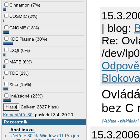
Cinnamon
(
7%
)
15.3.20
COSMIC
(
2%
)
| blog:
B
GNOME
(
18%
)
Re: Ovl
KDE Plasma
(
30%
)
/dev/lp0
LXQt
(
6%
)
MATE
(
6%
)
Odpově
TDE
(
2%
)
Blokova
Xfce
(
15%
)
Ovládá 
jiné/žádné
(
23%
)
bez C 
Celkem 2327 hlasů
Komentářů: 30
, poslední 3.4. 20:20
Weblate - překládání
Rozcestník
AbcLinuxu
15.3.200
Ušetřete 30 %: Windows 11 Pro jen