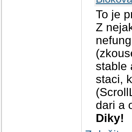
To je p
Z neja
nefung
(zkous
stable 
staci,
(Scroll
dari a 
Diky!