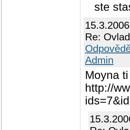
ste sta
15.3.200
Re: Ovlad
Odpovědě
Admin
Moyna ti
http://w
ids=7&i
15.3.200