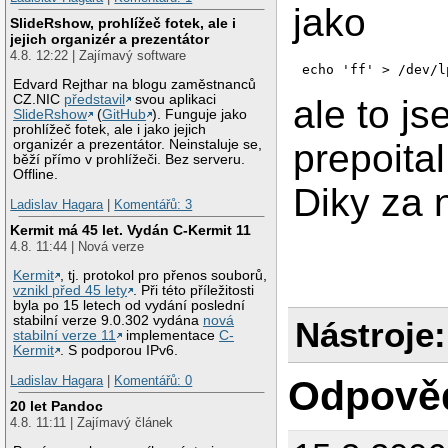
jako
SlideRshow, prohlížeč fotek, ale i
jejich organizér a prezentátor
4.8. 12:22 | Zajímavý software
echo 'ff' > /dev/l
Edvard Rejthar na blogu zaměstnanců
CZ.NIC
představil
svou aplikaci
ale to j
SlideRshow
(
GitHub
). Funguje jako
prohlížeč fotek, ale i jako jejich
organizér a prezentátor. Neinstaluje se,
prepoital
běží přímo v prohlížeči. Bez serveru.
Offline.
Diky za 
Ladislav Hagara
|
Komentářů: 3
Kermit má 45 let. Vydán C-Kermit 11
4.8. 11:44 | Nová verze
Kermit
, tj. protokol pro přenos souborů,
vznikl před 45 lety
. Při této příležitosti
byla po 15 letech od vydání poslední
stabilní verze 9.0.302 vydána
nová
Nástroje:
stabilní verze 11
implementace
C-
Kermit
. S podporou IPv6.
Odpově
Ladislav Hagara
|
Komentářů: 0
20 let Pandoc
4.8. 11:11 | Zajímavý článek