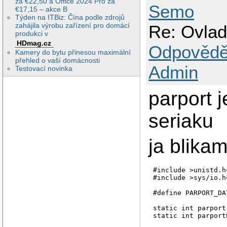
za €22,50 a Office 2024 Pro za
Semo
€17,15 – akce B
Týden na ITBiz: Čína podle zdrojů
zahájila výrobu zařízení pro domácí
Re: Ovlad
produkci v
HDmag.cz
Odpovědě
Kamery do bytu přinesou maximální
přehled o vaší domácnosti
Admin
Testovací novinka
parport j
seriaku
ja blika
#include >unistd.h<
#include >sys/io.h<
#define PARPORT_DA
static int parport;
static int parport