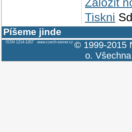
Založit 
Tiskni
Sd
Píšeme jinde
ISSN 1214-1267
www.czech-server.cz
© 1999-2015
o.
Všechna 