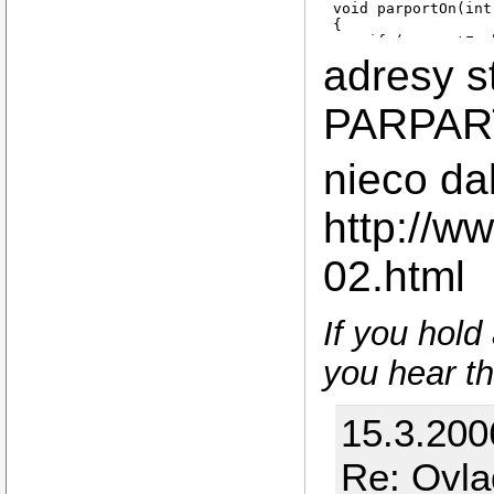
void parportOn(int 
{

    if (parportEna
        parport |= 
adresy s
        outb(parpo
    }

}

PARPAR
void parportOff(voi
{

nieco dal
    if (parportEna
        outb(0, PA
    }

http://
}

int parportOpen()

02.html
{

    parportEnable =
    if (ioperm(PAR
        parportEna
If you hold
        return -1;

    }

you hear t
    return 0;

15.3.200
Re: Ovla