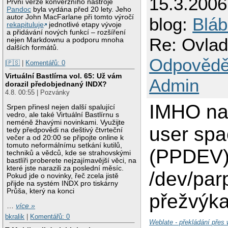
15.3.2006
První verze konverzního nástroje
Pandoc
byla vydána před 20 lety. Jeho
autor John MacFarlane při tomto výročí
blog:
Bláb
rekapituluje
jednotlivé etapy vývoje
a přidávání nových funkcí – rozšíření
Re: Ovlad
nejen Markdownu a podporu mnoha
dalších formátů.
Odpovědě
|🇵🇸
|
Komentářů: 0
Virtuální Bastlírna vol. 65: Už vám
Admin
dorazil předobjednaný INDX?
4.8. 00:55 | Pozvánky
IMHO na 
Srpen přinesl nejen další spalující
vedro, ale také Virtuální Bastlírnu s
neméně žhavými novinkami. Využijte
user spa
tedy předpovědi na deštivý čtvrteční
večer a od 20:00 se připojte online k
tomuto neformálnímu setkání kutilů,
(PPDEV) 
techniků a vědců, kde se strahovskými
bastlíři proberete nejzajímavější věci, na
které jste narazili za poslední měsíc.
/dev/parp
Pokud jde o novinky, řeč zcela jistě
přijde na systém INDX pro tiskárny
Průša, který na konci
přežvýka
…
více »
bkralik
|
Komentářů: 0
Weblate - překládání přes