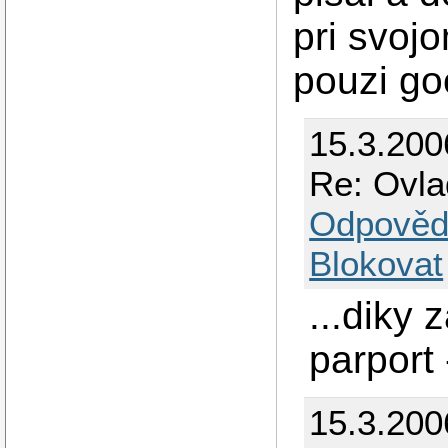
pri svoj
pouzi go
15.3.200
Re: Ovla
Odpověd
Blokovat
...diky 
parport 
15.3.200