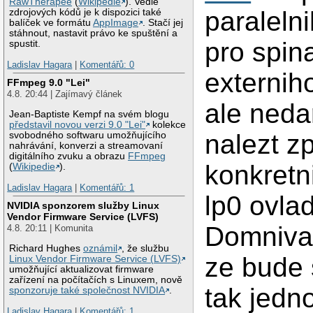
RawTherapee
(
Wikipedie
). Vedle
paralelni
zdrojových kódů je k dispozici také
balíček ve formátu
AppImage
. Stačí jej
stáhnout, nastavit právo ke spuštění a
pro spin
spustit.
Ladislav Hagara
|
Komentářů: 0
externiho
FFmpeg 9.0 "Lei"
4.8. 20:44 | Zajímavý článek
ale neda
Jean-Baptiste Kempf na svém blogu
představil novou verzi 9.0 "Lei"
kolekce
nalezt z
svobodného softwaru umožňujícího
nahrávání, konverzi a streamovaní
digitálního zvuku a obrazu
FFmpeg
konkretn
(
Wikipedie
).
Ladislav Hagara
|
Komentářů: 1
lp0 ovlad
NVIDIA sponzorem služby Linux
Vendor Firmware Service (LVFS)
Domnival
4.8. 20:11 | Komunita
Richard Hughes
oznámil
, že službu
ze bude 
Linux Vendor Firmware Service (LVFS)
umožňující aktualizovat firmware
zařízení na počítačích s Linuxem, nově
tak jed
sponzoruje také společnost NVIDIA
.
Ladislav Hagara
|
Komentářů: 1