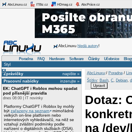
AbcLinuxu.cz
ITBiz.cz
HDmag.cz
AbcPráce.cz
AbcLinuxu
hledá autory
!
Poradna
FAQ
Hardware
Software
Články
Učebnice
Blog
Styl
×
AbcLinuxu
:/
Poradna
/
Lin
Zprávičky
napište »
Štítky
:
Bash
,
C
,
Debian
,
d
Pracovní nabídky
inzerujte »
Upravit
EK: ChatGPT i Roblox mohou spadat
pod přísnější pravidla
Dotaz: 
dnes 08:00 | IT novinky
Platformy ChatGPT i Roblox by mohly
konkret
být
zařazeny na seznam
mimořádně
velkých on-line platforem nebo
internetových vyhledávačů, na něž se
na /dev/
vztahují zvláštní podmínky podle
nařízení o digitálních službách (DSA).