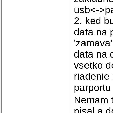
usb<->pa
2. ked b
data na p
'zamava'
data na 
vsetko d
riadenie 
parportu
Nemam tu
pisal a 