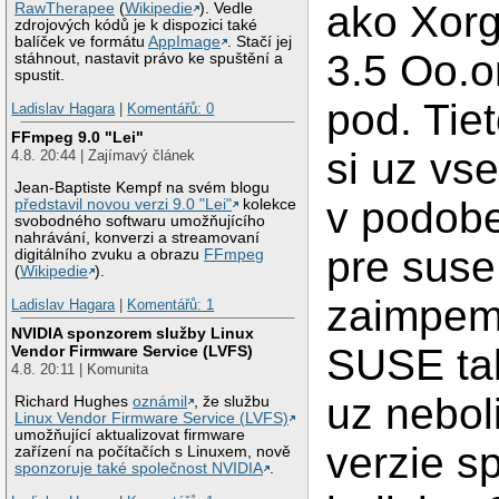
ako Xorg
RawTherapee
(
Wikipedie
). Vedle
zdrojových kódů je k dispozici také
balíček ve formátu
AppImage
. Stačí jej
3.5 Oo.o
stáhnout, nastavit právo ke spuštění a
spustit.
pod. Tie
Ladislav Hagara
|
Komentářů: 0
FFmpeg 9.0 "Lei"
si uz vse
4.8. 20:44 | Zajímavý článek
Jean-Baptiste Kempf na svém blogu
v podobe
představil novou verzi 9.0 "Lei"
kolekce
svobodného softwaru umožňujícího
nahrávání, konverzi a streamovaní
pre suse
digitálního zvuku a obrazu
FFmpeg
(
Wikipedie
).
zaimpem
Ladislav Hagara
|
Komentářů: 1
NVIDIA sponzorem služby Linux
SUSE ta
Vendor Firmware Service (LVFS)
4.8. 20:11 | Komunita
uz neboli
Richard Hughes
oznámil
, že službu
Linux Vendor Firmware Service (LVFS)
umožňující aktualizovat firmware
verzie 
zařízení na počítačích s Linuxem, nově
sponzoruje také společnost NVIDIA
.