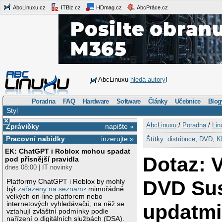
AbcLinuxu.cz
ITBiz.cz
HDmag.cz
AbcPráce.cz
AbcLinuxu
hledá autory
!
Poradna
FAQ
Hardware
Software
Články
Učebnice
Blog
Styl
×
AbcLinuxu
:/
Poradna
/
Lin
Zprávičky
napište »
Pracovní nabídky
inzerujte »
Štítky
:
distribuce
,
DVD
,
K
EK: ChatGPT i Roblox mohou spadat
Dotaz: 
pod přísnější pravidla
dnes 08:00 | IT novinky
DVD Sus
Platformy ChatGPT i Roblox by mohly
být
zařazeny na seznam
mimořádně
velkých on-line platforem nebo
internetových vyhledávačů, na něž se
updatmi
vztahují zvláštní podmínky podle
nařízení o digitálních službách (DSA).