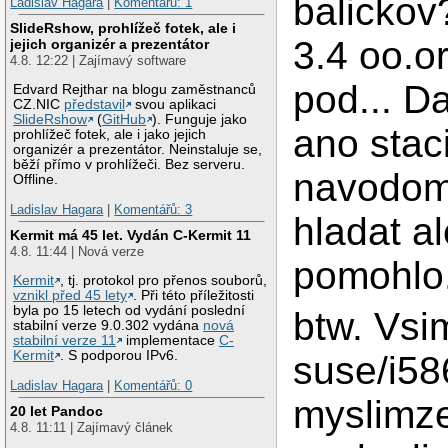
balickov
Ladislav Hagara
|
Komentářů: 1
SlideRshow, prohlížeč fotek, ale i
3.4 oo.o
jejich organizér a prezentátor
4.8. 12:22 | Zajímavý software
pod... D
Edvard Rejthar na blogu zaměstnanců
CZ.NIC
představil
svou aplikaci
SlideRshow
(
GitHub
). Funguje jako
ano staci
prohlížeč fotek, ale i jako jejich
organizér a prezentátor. Neinstaluje se,
běží přímo v prohlížeči. Bez serveru.
navodom.
Offline.
Ladislav Hagara
|
Komentářů: 3
hladat a
Kermit má 45 let. Vydán C-Kermit 11
4.8. 11:44 | Nová verze
pomohlo.
Kermit
, tj. protokol pro přenos souborů,
vznikl před 45 lety
. Při této příležitosti
byla po 15 letech od vydání poslední
btw. Vsi
stabilní verze 9.0.302 vydána
nová
stabilní verze 11
implementace
C-
Kermit
. S podporou IPv6.
suse/i5
Ladislav Hagara
|
Komentářů: 0
myslimze
20 let Pandoc
4.8. 11:11 | Zajímavý článek