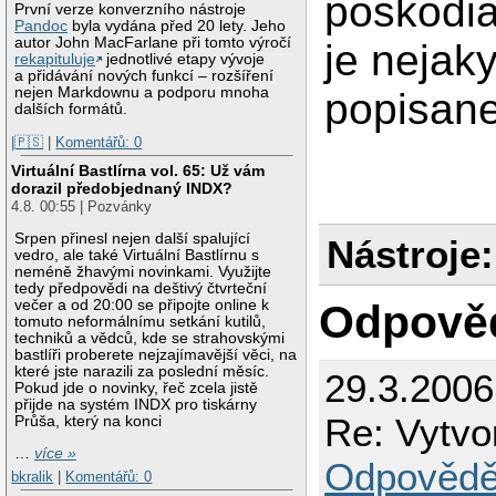
poskodia
První verze konverzního nástroje
Pandoc
byla vydána před 20 lety. Jeho
autor John MacFarlane při tomto výročí
je nejaky
rekapituluje
jednotlivé etapy vývoje
a přidávání nových funkcí – rozšíření
nejen Markdownu a podporu mnoha
popisane
dalších formátů.
|🇵🇸
|
Komentářů: 0
Virtuální Bastlírna vol. 65: Už vám
dorazil předobjednaný INDX?
4.8. 00:55 | Pozvánky
Srpen přinesl nejen další spalující
Nástroje:
vedro, ale také Virtuální Bastlírnu s
neméně žhavými novinkami. Využijte
tedy předpovědi na deštivý čtvrteční
Odpově
večer a od 20:00 se připojte online k
tomuto neformálnímu setkání kutilů,
techniků a vědců, kde se strahovskými
bastlíři proberete nejzajímavější věci, na
které jste narazili za poslední měsíc.
29.3.200
Pokud jde o novinky, řeč zcela jistě
přijde na systém INDX pro tiskárny
Re: Vytvo
Průša, který na konci
…
více »
Odpovědě
bkralik
|
Komentářů: 0