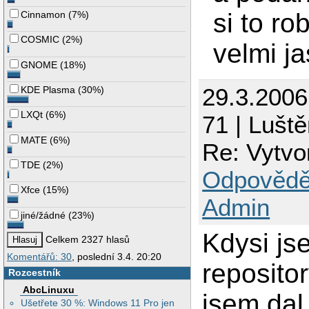
si to ro
Cinnamon
(
7%
)
COSMIC
(
2%
)
velmi j
GNOME
(
18%
)
29.3.200
KDE Plasma
(
30%
)
LXQt
(
6%
)
71 | Luště
MATE
(
6%
)
Re: Vytvo
TDE
(
2%
)
Odpovědě
Xfce
(
15%
)
Admin
jiné/žádné
(
23%
)
Kdysi js
Celkem 2327 hlasů
Komentářů: 30
, poslední 3.4. 20:20
reposito
Rozcestník
AbcLinuxu
jsem dal
Ušetřete 30 %: Windows 11 Pro jen