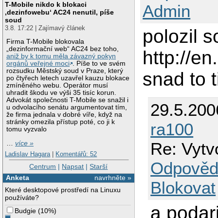
T-Mobile nikdo k blokaci
Admin
‚dezinfowebu‘ AC24 nenutil, píše
soud
3.8. 17:22 | Zajímavý článek
polozil 
Firma T-Mobile blokovala
„dezinformační web“ AC24 bez toho,
http://
aniž by k tomu měla závazný pokyn
orgánů veřejné moci
. Píše to ve svém
rozsudku Městský soud v Praze, který
snad to 
po čtyřech letech uzavřel kauzu blokace
zmíněného webu. Operátor musí
uhradit škodu ve výši 35 tisíc korun.
Advokát společnosti T-Mobile se snažil i
29.5.200
u odvolacího senátu argumentovat tím,
že firma jednala v dobré víře, když na
stránky omezila přístup poté, co ji k
ra100
tomu vyzvalo
Re: Vytv
…
více »
Ladislav Hagara
|
Komentářů: 52
Odpověd
Centrum
|
Napsat
|
Starší
Anketa
navrhněte »
Blokovat
Které desktopové prostředí na Linuxu
používáte?
a podar
Budgie
(
10%
)