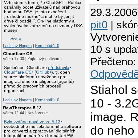
Vzhledem k tomu, že ChatGPT i Roblox
oznámily počet uživatelů nad prahovou
29.3.2006
hodnotou DSA, je toto označení
„rozhodně možné“ a mohlo by „přijít
pit0
| skór
dříve či později“. On-line platformy a
vyhledávače zařazené na seznamy DSA
musejí
Vytvoren
…
více »
10 s upda
Ladislav Hagara
|
Komentářů: 0
Cloudflare OS
Přečteno:
včera 17:00 | Zajímavý software
Společnost Cloudflare
představila
Odpovědě
Cloudflare OS
(
GitHub
), tj. open
source platformu navrženou pro
integraci umělé inteligence (agentů)
Stiahol 
přímo do pracovních procesů
organizací.
10 - 3.2
Ladislav Hagara
|
Komentářů: 0
RawTherapee 5.13
image. 
včera 12:44 | Nová verze
Byla vydána nová verze 5.13
do neho 
svobodného multiplatformního softwaru
pro konverzi a zpracování digitálních
fotografií primárně ve formátů RAW