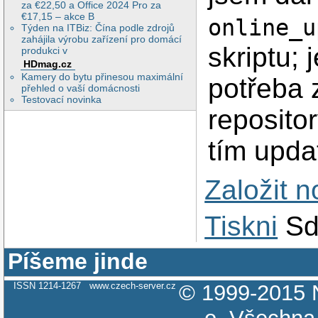
za €22,50 a Office 2024 Pro za
€17,15 – akce B
online_u
Týden na ITBiz: Čína podle zdrojů
zahájila výrobu zařízení pro domácí
skriptu;
produkci v
HDmag.cz
Kamery do bytu přinesou maximální
potřeba z
přehled o vaší domácnosti
Testovací novinka
repositor
tím updat
Založit 
Tiskni
Sd
Píšeme jinde
ISSN 1214-1267
www.czech-server.cz
© 1999-2015