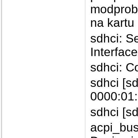
modprobe
na kartu
sdhci: Se
Interface
sdhci: C
sdhci [sd
0000:01:
sdhci [sd
acpi_bus