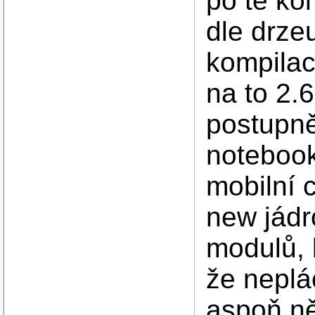
po té ko
dle drze
kompilac
na to 2.
postupně
notebook
mobilní c
new jádro
modulů, 
že nepl
aspoň ně