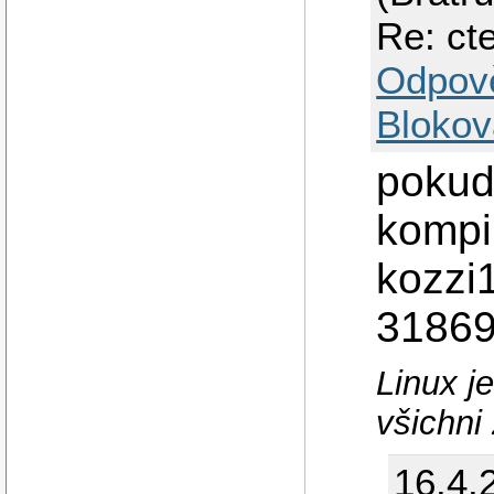
Re: ct
Odpov
Blokov
pokud
kompi
kozzi
3186
Linux j
všichni
16.4.