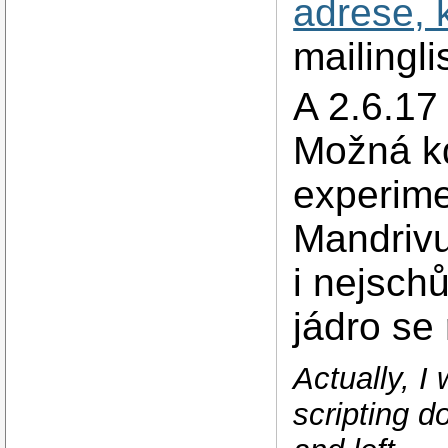
adrese, 
mailingli
A 2.6.17 
Možná k
experime
Mandrivu
i nejsch
jádro se
Actually, I
scripting 