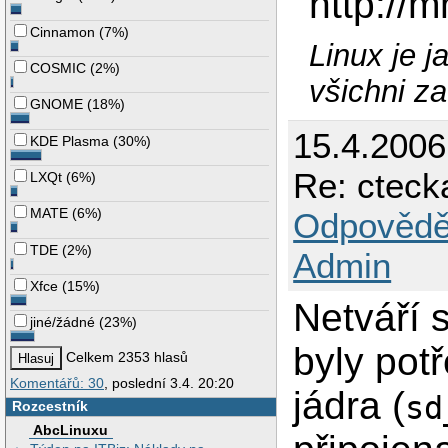
http://
Cinnamon
(
7%
)
Linux je 
COSMIC
(
2%
)
všichni z
GNOME
(
18%
)
15.4.2006
KDE Plasma
(
30%
)
Re: cteck
LXQt
(
6%
)
MATE
(
6%
)
Odpovědě
TDE
(
2%
)
Admin
Xfce
(
15%
)
Netváří 
jiné/žádné
(
23%
)
byly pot
Celkem 2353 hlasů
Komentářů: 30
, poslední 3.4. 20:20
jádra (
sd
Rozcestník
AbcLinuxu