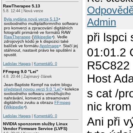
RawTherapee 5.13
Odpovědě
5.8. 12:44 | Nová verze
Admin
Byla vydána nová verze 5.13
svobodného multiplatformního softwaru
pro konverzi a zpracování digitálních
fotografií primárně ve formátů RAW
při lspci
RawTherapee
(
Wikipedie
). Vedle
zdrojových kódů je k dispozici také
balíček ve formátu
AppImage
. Stačí jej
01:01.2 
stáhnout, nastavit právo ke spuštění a
spustit.
R5C822
Ladislav Hagara
|
Komentářů: 0
FFmpeg 9.0 "Lei"
Host Ada
4.8. 20:44 | Zajímavý článek
Jean-Baptiste Kempf na svém blogu
s cat /pr
představil novou verzi 9.0 "Lei"
kolekce
svobodného softwaru umožňujícího
nahrávání, konverzi a streamovaní
nic krom
digitálního zvuku a obrazu
FFmpeg
(
Wikipedie
).
Ladislav Hagara
|
Komentářů: 0
Ani při 
NVIDIA sponzorem služby Linux
Vendor Firmware Service (LVFS)