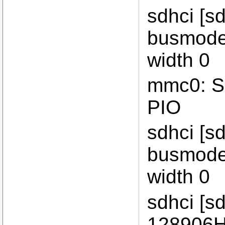
sdhci [s
busmode
width 0
mmc0: SD
PIO
sdhci [s
busmode
width 0
sdhci [sd
128906H