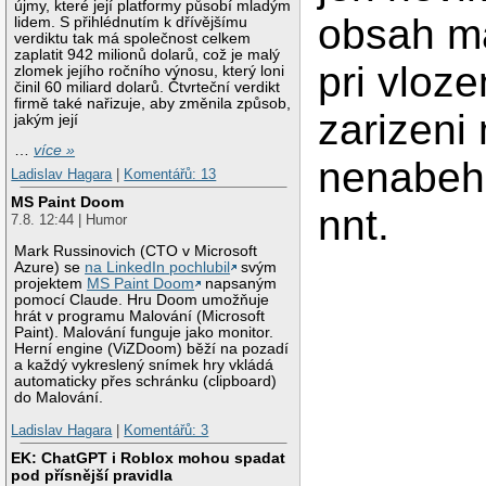
újmy, které její platformy působí mladým
obsah m
lidem. S přihlédnutím k dřívějšímu
verdiktu tak má společnost celkem
zaplatit 942 milionů dolarů, což je malý
pri vloze
zlomek jejího ročního výnosu, který loni
činil 60 miliard dolarů. Čtvrteční verdikt
firmě také nařizuje, aby změnila způsob,
zarizeni 
jakým její
…
více »
nenabehn
Ladislav Hagara
|
Komentářů: 13
MS Paint Doom
nnt.
7.8. 12:44 | Humor
Mark Russinovich (CTO v Microsoft
Azure) se
na LinkedIn pochlubil
svým
projektem
MS Paint Doom
napsaným
pomocí Claude. Hru Doom umožňuje
hrát v programu Malování (Microsoft
Paint). Malování funguje jako monitor.
Herní engine (ViZDoom) běží na pozadí
a každý vykreslený snímek hry vkládá
automaticky přes schránku (clipboard)
do Malování.
Ladislav Hagara
|
Komentářů: 3
EK: ChatGPT i Roblox mohou spadat
pod přísnější pravidla