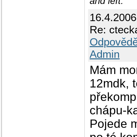
and left.
16.4.200
Re: cteck
Odpovědě
Admin
Mám mom
12mdk, 
překompil
chápu-ka
Pojede m