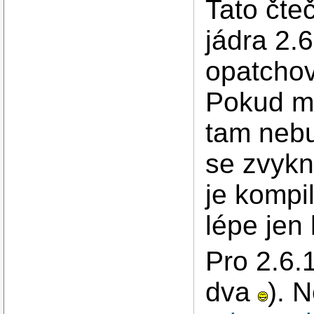
Tato čte
jádra 2.6
opatcho
Pokud má
tam neb
se zvykn
je kompi
lépe jen 
Pro 2.6.1
dva
). 