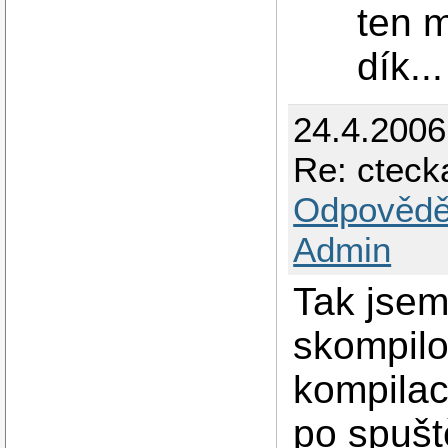
ten m
dík...
24.4.200
Re: cteck
Odpovědě
Admin
Tak jsem
skompilo
kompilac
po spušt