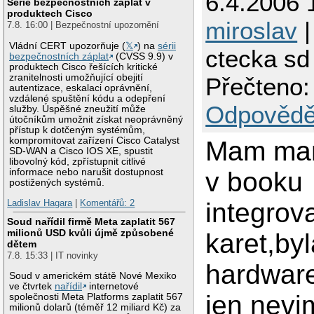
6.4.2006 
Série bezpečnostních záplat v
produktech Cisco
miroslav
|
7.8. 16:00 | Bezpečnostní upozornění
Vládní CERT upozorňuje (
𝕏
) na
sérii
ctecka sd
bezpečnostních záplat
(CVSS 9.9) v
produktech Cisco řešících kritické
zranitelnosti umožňující obejití
Přečteno:
autentizace, eskalaci oprávnění,
vzdálené spuštění kódu a odepření
Odpovědě
služby. Úspěšné zneužití může
útočníkům umožnit získat neoprávněný
přístup k dotčeným systémům,
kompromitovat zařízení Cisco Catalyst
Mam man
SD-WAN a Cisco IOS XE, spustit
libovolný kód, zpřístupnit citlivé
v booku
informace nebo narušit dostupnost
postižených systémů.
integrov
Ladislav Hagara
|
Komentářů: 2
Soud nařídil firmě Meta zaplatit 567
milionů USD kvůli újmě způsobené
karet,byl
dětem
7.8. 15:33 | IT novinky
hardware
Soud v americkém státě Nové Mexiko
ve čtvrtek
nařídil
internetové
jen nevim
společnosti Meta Platforms zaplatit 567
milionů dolarů (téměř 12 miliard Kč) za