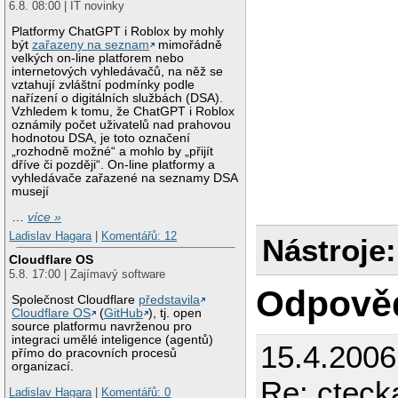
6.8. 08:00 | IT novinky
Platformy ChatGPT i Roblox by mohly
být
zařazeny na seznam
mimořádně
velkých on-line platforem nebo
internetových vyhledávačů, na něž se
vztahují zvláštní podmínky podle
nařízení o digitálních službách (DSA).
Vzhledem k tomu, že ChatGPT i Roblox
oznámily počet uživatelů nad prahovou
hodnotou DSA, je toto označení
„rozhodně možné“ a mohlo by „přijít
dříve či později“. On-line platformy a
vyhledávače zařazené na seznamy DSA
musejí
…
více »
Ladislav Hagara
|
Komentářů: 12
Nástroje:
Cloudflare OS
5.8. 17:00 | Zajímavý software
Odpově
Společnost Cloudflare
představila
Cloudflare OS
(
GitHub
), tj. open
source platformu navrženou pro
integraci umělé inteligence (agentů)
15.4.200
přímo do pracovních procesů
organizací.
Re: cteck
Ladislav Hagara
|
Komentářů: 0