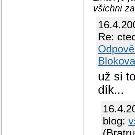
všichni z
16.4.20
Re: cte
Odpově
Blokova
už si t
dík...
16.4.2
blog:
v
(Bratr