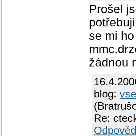
Prošel j
potřebuji
se mi ho
mmc.drze
žádnou m
16.4.200
blog:
vs
(Bratruš
Re: ctec
Odpověd