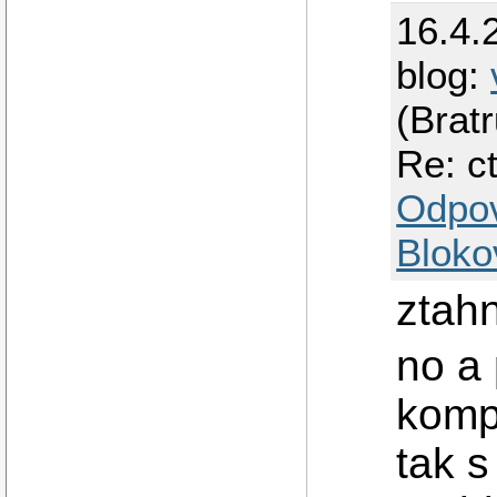
16.4.
blog:
(Brat
Re: c
Odpo
Bloko
ztahn
no a 
kompi
tak s