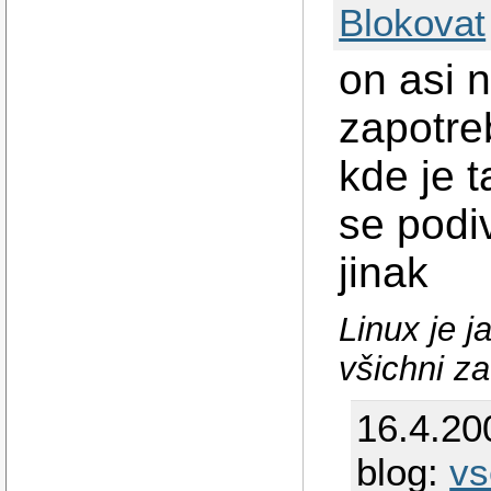
Blokovat
on asi 
zapotre
kde je 
se podiv
jinak
Linux je 
všichni z
16.4.20
blog:
v