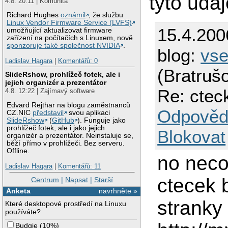
tyto údaj
4.8. 20:11 | Komunita
Richard Hughes
oznámil
, že službu
Linux Vendor Firmware Service (LVFS)
15.4.200
umožňující aktualizovat firmware
zařízení na počítačích s Linuxem, nově
sponzoruje také společnost NVIDIA
.
blog:
vs
Ladislav Hagara
|
Komentářů: 0
(Bratruš
SlideRshow, prohlížeč fotek, ale i
jejich organizér a prezentátor
Re: ctec
4.8. 12:22 | Zajímavý software
Edvard Rejthar na blogu zaměstnanců
Odpověd
CZ.NIC
představil
svou aplikaci
SlideRshow
(
GitHub
). Funguje jako
prohlížeč fotek, ale i jako jejich
Blokovat
organizér a prezentátor. Neinstaluje se,
běží přímo v prohlížeči. Bez serveru.
Offline.
no neco
Ladislav Hagara
|
Komentářů: 11
ctecek 
Centrum
|
Napsat
|
Starší
Anketa
navrhněte »
stranky
Které desktopové prostředí na Linuxu
používáte?
Budgie
(
10%
)