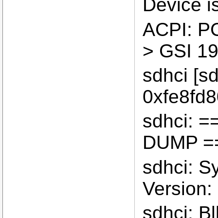
Device 
ACPI: PC
> GSI 19
sdhci [sd
0xfe8fd8
sdhci: 
DUMP =
sdhci: S
Version
sdhci: B