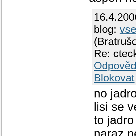
16.4.200
blog:
vs
(Bratruš
Re: ctec
Odpověd
Blokovat
no jadro
lisi se 
to jadr
naraz n