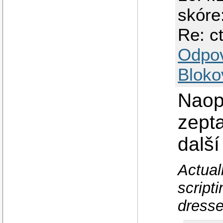
skóre
Re: c
Odpo
Bloko
Naop
zepta
další
Actual
script
dresse