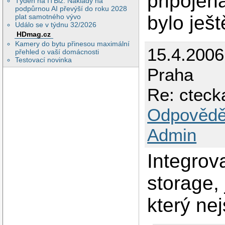
připojen
Týden na ITBiz: Náklady na
podpůrnou AI převýší do roku 2028
bylo ješ
plat samotného vývo
Událo se v týdnu 32/2026
HDmag.cz
Kamery do bytu přinesou maximální
15.4.200
přehled o vaší domácnosti
Testovací novinka
Praha
Re: cteck
Odpovědě
Admin
Integrov
storage, 
který nej