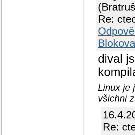
(Bratru
Re: cte
Odpově
Blokova
dival 
kompil
Linux je
všichni 
16.4.2
Re: ct