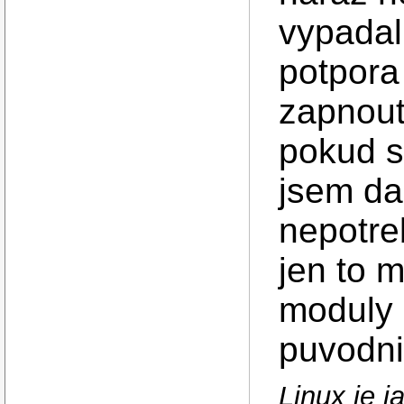
vypadal
potpora
zapnout
pokud s
jsem da
nepotre
jen to m
moduly 
puvodni
Linux je 