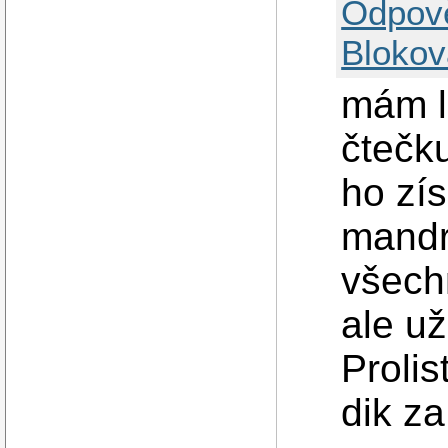
Odpov
Blokov
mám l
čtečk
ho zís
mandr
všechn
ale už
Prolis
dik za 