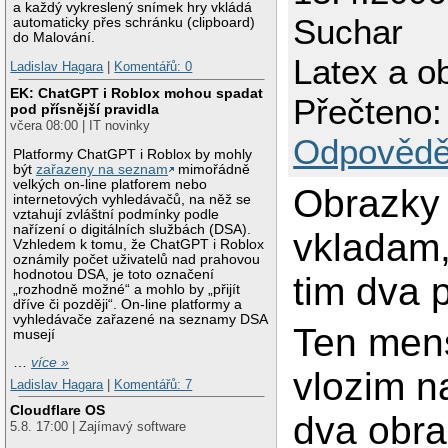
a každý vykreslený snímek hry vkládá
Suchar
automaticky přes schránku (clipboard)
do Malování.
Latex a o
Ladislav Hagara
|
Komentářů: 0
EK: ChatGPT i Roblox mohou spadat
Přečteno:
pod přísnější pravidla
včera 08:00 | IT novinky
Odpovědě
Platformy ChatGPT i Roblox by mohly
být
zařazeny na seznam
mimořádně
velkých on-line platforem nebo
Obrazky 
internetových vyhledávačů, na něž se
vztahují zvláštní podmínky podle
nařízení o digitálních službách (DSA).
vkladam
Vzhledem k tomu, že ChatGPT i Roblox
oznámily počet uživatelů nad prahovou
hodnotou DSA, je toto označení
tim dva 
„rozhodně možné“ a mohlo by „přijít
dříve či později“. On-line platformy a
vyhledávače zařazené na seznamy DSA
Ten men
musejí
…
více »
vlozim n
Ladislav Hagara
|
Komentářů: 7
Cloudflare OS
dva obra
5.8. 17:00 | Zajímavý software