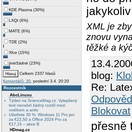
jakykoliv
KDE Plasma
(
30%
)
LXQt
(
6%
)
XML je zby
MATE
(
6%
)
znovu vyna
TDE
(
2%
)
těžké a ký
Xfce
(
15%
)
13.4.200
jiné/žádné
(
23%
)
blog:
Klo
Celkem 2337 hlasů
Komentářů: 30
, poslední 3.4. 20:20
Re: Late
Rozcestník
AbcLinuxu
Odpověd
Týden na ScienceMag.cz: Vylepšený
test nenašel žádný rozdíl mezi
Blokovat
vodíkem a antiv
Ušetřete 30 %: Windows 11 Pro jen
za €22,50 a Office 2024 Pro za
přesně 
€17,15 – akce B
HDmag.cz