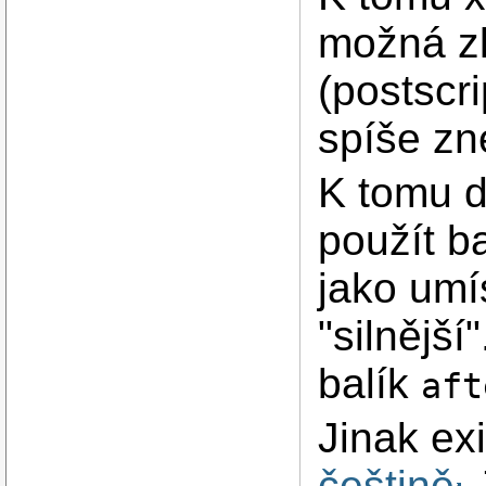
možná zk
(postscri
spíše zne
K tomu d
použít b
jako umís
"silnějš
balík
aft
Jinak ex
češtině
.