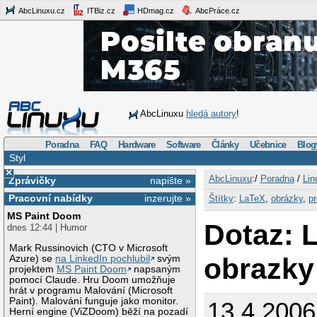
AbcLinuxu.cz
ITBiz.cz
HDmag.cz
AbcPráce.cz
AbcLinuxu
hledá autory
!
Poradna
FAQ
Hardware
Software
Články
Učebnice
Blog
Styl
×
AbcLinuxu
:/
Poradna
/
Lin
Zprávičky
napište »
Pracovní nabídky
inzerujte »
Štítky
:
LaTeX
,
obrázky
,
pr
MS Paint Doom
Dotaz: 
dnes 12:44 | Humor
Mark Russinovich (CTO v Microsoft
obrazky
Azure) se
na LinkedIn pochlubil
svým
projektem
MS Paint Doom
napsaným
pomocí Claude. Hru Doom umožňuje
hrát v programu Malování (Microsoft
Paint). Malování funguje jako monitor.
13.4.2006
Herní engine (ViZDoom) běží na pozadí