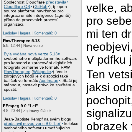
Společnost Cloudflare
představila
velke, ab
Cloudflare OS
(
GitHub
), tj. open
source platformu navrženou pro
integraci umělé inteligence (agentů)
pro sebe)
přímo do pracovních procesů
organizací.
mi ten d
Ladislav Hagara
|
Komentářů: 0
RawTherapee 5.13
neobjevi,
5.8. 12:44 | Nová verze
Byla vydána nová verze 5.13
V pdfku j
svobodného multiplatformního softwaru
pro konverzi a zpracování digitálních
fotografií primárně ve formátů RAW
Ten vets
RawTherapee
(
Wikipedie
). Vedle
zdrojových kódů je k dispozici také
balíček ve formátu
AppImage
. Stačí jej
jaksi od
stáhnout, nastavit právo ke spuštění a
spustit.
pochopit
Ladislav Hagara
|
Komentářů: 0
FFmpeg 9.0 "Lei"
signalizu
4.8. 20:44 | Zajímavý článek
Jean-Baptiste Kempf na svém blogu
obrazek v
představil novou verzi 9.0 "Lei"
kolekce
svobodného softwaru umožňujícího