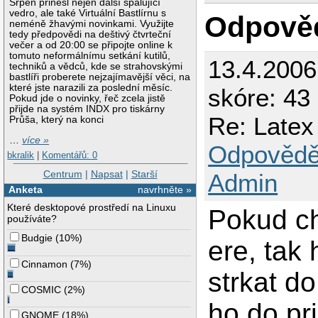
Srpen přinesl nejen další spalující
vedro, ale také Virtuální Bastlírnu s
Odpově
neméně žhavými novinkami. Využijte
tedy předpovědi na deštivý čtvrteční
večer a od 20:00 se připojte online k
tomuto neformálnímu setkání kutilů,
13.4.200
techniků a vědců, kde se strahovskými
bastlíři proberete nejzajímavější věci, na
které jste narazili za poslední měsíc.
skóre: 43 
Pokud jde o novinky, řeč zcela jistě
přijde na systém INDX pro tiskárny
Re: Latex
Průša, který na konci
…
více »
Odpovědě
bkralik
|
Komentářů: 0
Centrum
|
Napsat
|
Starší
Admin
Anketa
navrhněte »
Které desktopové prostředí na Linuxu
Pokud ch
používáte?
Budgie
(
10%
)
ere, tak
Cinnamon
(
7%
)
strkat d
COSMIC
(
2%
)
ho do pr
GNOME
(
18%
)