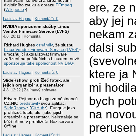
nahrávání, konverzi a streamovaní
ere, ze 
digitálního zvuku a obrazu
FFmpeg
(
Wikipedie
).
aby jej 
Ladislav Hagara
|
Komentářů: 0
NVIDIA sponzorem služby Linux
nekam z
Vendor Firmware Service (LVFS)
4.8. 20:11 | Komunita
dalsi su
Richard Hughes
oznámil
, že službu
Linux Vendor Firmware Service (LVFS)
umožňující aktualizovat firmware
(svevolne
zařízení na počítačích s Linuxem, nově
sponzoruje také společnost NVIDIA
.
ktere ja
Ladislav Hagara
|
Komentářů: 0
SlideRshow, prohlížeč fotek, ale i
mi hodil
jejich organizér a prezentátor
4.8. 12:22 | Zajímavý software
bych pot
Edvard Rejthar na blogu zaměstnanců
CZ.NIC
představil
svou aplikaci
SlideRshow
(
GitHub
). Funguje jako
na novou
prohlížeč fotek, ale i jako jejich
organizér a prezentátor. Neinstaluje se,
běží přímo v prohlížeči. Bez serveru.
prerusen
Offline.
Ladislav Hagara
|
Komentářů: 11