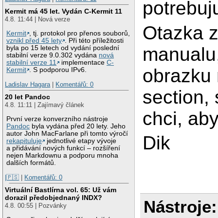
potrebuj
Kermit má 45 let. Vydán C-Kermit 11
4.8. 11:44 | Nová verze
Otazka zn
Kermit
, tj. protokol pro přenos souborů,
vznikl před 45 lety
. Při této příležitosti
manualu,
byla po 15 letech od vydání poslední
stabilní verze 9.0.302 vydána
nová
stabilní verze 11
implementace
C-
obrazku 
Kermit
. S podporou IPv6.
Ladislav Hagara
|
Komentářů: 0
section,
20 let Pandoc
4.8. 11:11 | Zajímavý článek
chci, ab
První verze konverzního nástroje
Pandoc
byla vydána před 20 lety. Jeho
autor John MacFarlane při tomto výročí
Dik
rekapituluje
jednotlivé etapy vývoje
a přidávání nových funkcí – rozšíření
nejen Markdownu a podporu mnoha
dalších formátů.
|🇵🇸
|
Komentářů: 0
Virtuální Bastlírna vol. 65: Už vám
dorazil předobjednaný INDX?
Nástroje:
4.8. 00:55 | Pozvánky