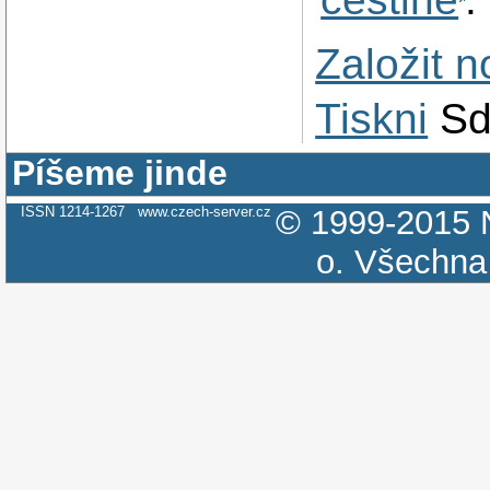
Založit 
Tiskni
Sd
Píšeme jinde
ISSN 1214-1267
www.czech-server.cz
© 1999-2015
o.
Všechna 