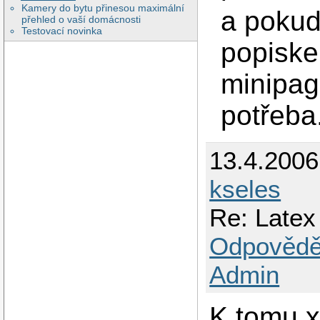
Kamery do bytu přinesou maximální
a pokud
přehled o vaší domácnosti
Testovací novinka
popiske
minipag
potřeba
13.4.200
kseles
Re: Latex
Odpovědě
Admin
K tomu x