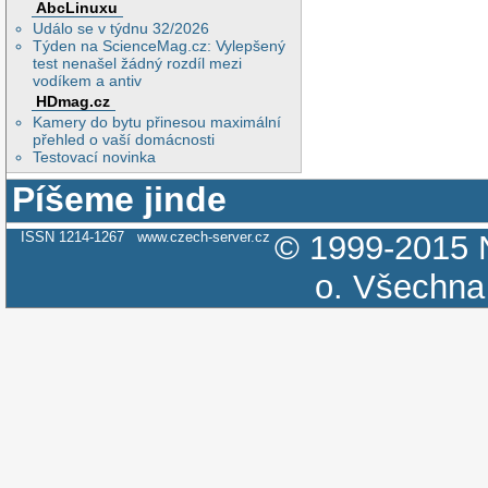
AbcLinuxu
Událo se v týdnu 32/2026
Týden na ScienceMag.cz: Vylepšený
test nenašel žádný rozdíl mezi
vodíkem a antiv
HDmag.cz
Kamery do bytu přinesou maximální
přehled o vaší domácnosti
Testovací novinka
Píšeme jinde
ISSN 1214-1267
www.czech-server.cz
© 1999-2015
o.
Všechna 