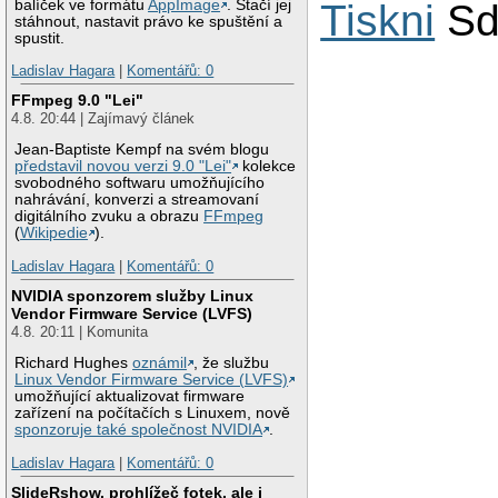
balíček ve formátu
AppImage
. Stačí jej
Tiskni
Sd
stáhnout, nastavit právo ke spuštění a
spustit.
Ladislav Hagara
|
Komentářů: 0
FFmpeg 9.0 "Lei"
4.8. 20:44 | Zajímavý článek
Jean-Baptiste Kempf na svém blogu
představil novou verzi 9.0 "Lei"
kolekce
svobodného softwaru umožňujícího
nahrávání, konverzi a streamovaní
digitálního zvuku a obrazu
FFmpeg
(
Wikipedie
).
Ladislav Hagara
|
Komentářů: 0
NVIDIA sponzorem služby Linux
Vendor Firmware Service (LVFS)
4.8. 20:11 | Komunita
Richard Hughes
oznámil
, že službu
Linux Vendor Firmware Service (LVFS)
umožňující aktualizovat firmware
zařízení na počítačích s Linuxem, nově
sponzoruje také společnost NVIDIA
.
Ladislav Hagara
|
Komentářů: 0
SlideRshow, prohlížeč fotek, ale i