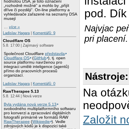
instalaci
hodnotou DSA, je toto označení
„rozhodně možné“ a mohlo by „přijít
pod. Dík
dříve či později“. On-line platformy a
vyhledávače zařazené na seznamy DSA
musejí
Najvjac peň
…
více »
Ladislav Hagara
|
Komentářů: 9
pri placení.
Cloudflare OS
5.8. 17:00 | Zajímavý software
Společnost Cloudflare
představila
Cloudflare OS
(
GitHub
), tj. open
source platformu navrženou pro
integraci umělé inteligence (agentů)
přímo do pracovních procesů
Nástroje:
organizací.
Ladislav Hagara
|
Komentářů: 0
Na otázk
RawTherapee 5.13
5.8. 12:44 | Nová verze
neodpově
Byla vydána nová verze 5.13
svobodného multiplatformního softwaru
pro konverzi a zpracování digitálních
Založit 
fotografií primárně ve formátů RAW
RawTherapee
(
Wikipedie
). Vedle
zdrojových kódů je k dispozici také