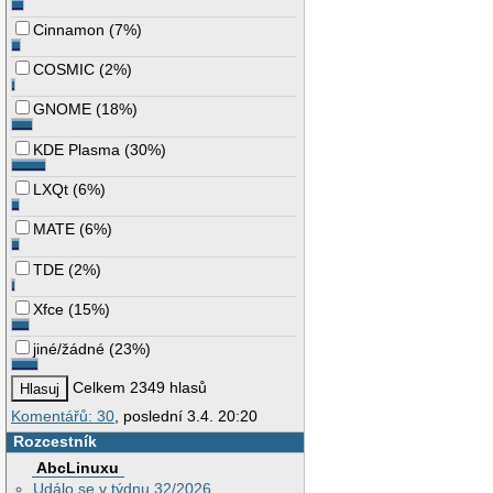
Cinnamon
(
7%
)
COSMIC
(
2%
)
GNOME
(
18%
)
KDE Plasma
(
30%
)
LXQt
(
6%
)
MATE
(
6%
)
TDE
(
2%
)
Xfce
(
15%
)
jiné/žádné
(
23%
)
Celkem 2349 hlasů
Komentářů: 30
, poslední 3.4. 20:20
Rozcestník
AbcLinuxu
Událo se v týdnu 32/2026