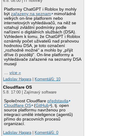
6.8. 08:00 | IT novinky
Platformy ChatGPT i Roblox by mohly
být
zařazeny na seznam
mimořádně
velkých on-line platforem nebo
internetových vyhledávačů, na něž se
vztahují zvláštní podmínky podle
nařízení o digitálních službách (DSA).
Vzhledem k tomu, že ChatGPT i Roblox
oznámily počet uživatelů nad prahovou
hodnotou DSA, je toto označení
„rozhodně možné“ a mohlo by „přijít
dříve či později“. On-line platformy a
vyhledávače zařazené na seznamy DSA
musejí
…
více »
Ladislav Hagara
|
Komentářů: 10
Cloudflare OS
5.8. 17:00 | Zajímavý software
Společnost Cloudflare
představila
Cloudflare OS
(
GitHub
), tj. open
source platformu navrženou pro
integraci umělé inteligence (agentů)
přímo do pracovních procesů
organizací.
Ladislav Hagara
|
Komentářů: 0