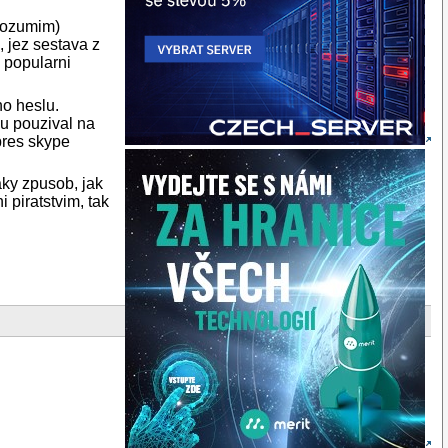
erozumim)
, jez sestava z
 popularni
ho heslu.
gu pouzival na
 pres skype
aky zpusob, jak
 piratstvim, tak