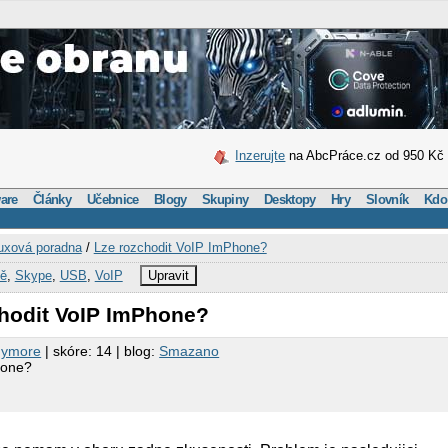
Inzerujte
na AbcPráce.cz od 950 Kč
are
Články
Učebnice
Blogy
Skupiny
Desktopy
Hry
Slovník
Kdo
uxová poradna
/
Lze rozchodit VoIP ImPhone?
tě
,
Skype
,
USB
,
VoIP
Upravit
chodit VoIP ImPhone?
nymore
| skóre: 14 | blog:
Smazano
hone?