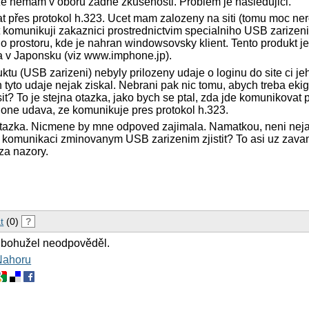
e nemam v oboru zadne zkusenosti. Problem je nasledujici.
t přes protokol h.323. Ucet mam zalozeny na siti (tomu moc n
t komunikuji zakaznici prostrednictvim specialniho USB zarizeni
o prostoru, kde je nahran windowsovsky klient. Tento produkt je
a v Japonsku (viz www.imphone.jp).
ktu (USB zarizeni) nebyly prilozeny udaje o loginu do site ci je
tyto udaje nejak ziskal. Nebrani pak nic tomu, abych treba eki
it? To je stejna otazka, jako bych se ptal, zda jde komunikovat
one udava, ze komunikuje pres protokol h.323.
 otazka. Nicmene by mne odpoved zajimala. Namatkou, neni nej
ri komunikaci zminovanym USB zarizenim zjistit? To asi uz zavani
za nazory.
t
(0)
?
 bohužel neodpověděl.
Nahoru