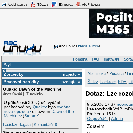
AbcLinuxu.cz
ITBiz.cz
HDmag.cz
AbcPráce.cz
AbcLinuxu
hledá autory
!
Poradna
FAQ
Hardware
Softw
Styl
×
AbcLinuxu
:/
Poradna
/
Lin
Zprávičky
napište »
Pracovní nabídky
inzerujte »
Štítky
:
hardware
,
KDE
,
sí
Quake: Dawn of the Machine
Dotaz: Lze roz
dnes 04:44 | IT novinky
U příležitosti 30. výročí vydání
5.6.2006 17:37
noonea
počítačové hry
Quake
byla
vydána
Lze rozchodit VoIP ImP
nová epizoda
s názvem
Dawn of the
Přečteno: 151×
Machine
(
Steam
).
Odpovědět
|
Admin
Ladislav Hagara
|
Komentářů: 0
Zdravím.
Série bezpečnostních záplat v