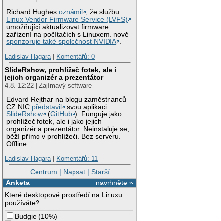
Richard Hughes
oznámil
, že službu
Linux Vendor Firmware Service (LVFS)
umožňující aktualizovat firmware
zařízení na počítačích s Linuxem, nově
sponzoruje také společnost NVIDIA
.
Ladislav Hagara
|
Komentářů: 0
SlideRshow, prohlížeč fotek, ale i
jejich organizér a prezentátor
4.8. 12:22 | Zajímavý software
Edvard Rejthar na blogu zaměstnanců
CZ.NIC
představil
svou aplikaci
SlideRshow
(
GitHub
). Funguje jako
prohlížeč fotek, ale i jako jejich
organizér a prezentátor. Neinstaluje se,
běží přímo v prohlížeči. Bez serveru.
Offline.
Ladislav Hagara
|
Komentářů: 11
Centrum
|
Napsat
|
Starší
Anketa
navrhněte »
Které desktopové prostředí na Linuxu
používáte?
Budgie
(
10%
)