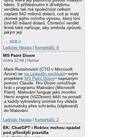
újmy, které její platformy působí mladým
lidem. S přihlédnutím k dřívějšímu
verdiktu tak má společnost celkem
zaplatit 942 milionů dolarů, což je malý
zlomek jejího ročního výnosu, který loni
činil 60 miliard dolarů. Čtvrteční verdikt
firmě také nařizuje, aby změnila způsob,
jakým její
…
více »
Ladislav Hagara
|
Komentářů: 8
MS Paint Doom
včera 12:44 | Humor
Mark Russinovich (CTO v Microsoft
Azure) se
na LinkedIn pochlubil
svým
projektem
MS Paint Doom
napsaným
pomocí Claude. Hru Doom umožňuje
hrát v programu Malování (Microsoft
Paint). Malování funguje jako monitor.
Herní engine (ViZDoom) běží na pozadí
a každý vykreslený snímek hry vkládá
automaticky přes schránku (clipboard)
do Malování.
Ladislav Hagara
|
Komentářů: 2
EK: ChatGPT i Roblox mohou spadat
pod přísnější pravidla