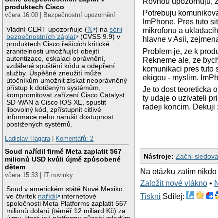
Rovnou upozornuju, z
produktech Cisco
Potrebuju komunikova
včera 16:00 | Bezpečnostní upozornění
ImPhone. Pres tuto si
Vládní CERT upozorňuje (
𝕏
) na
sérii
mikrofonu a ukladacih
bezpečnostních záplat
(CVSS 9.9) v
hlavne v Asii, zejmen
produktech Cisco řešících kritické
Problem je, ze k produ
zranitelnosti umožňující obejití
autentizace, eskalaci oprávnění,
Rekneme ale, ze bych 
vzdálené spuštění kódu a odepření
komunikaci pres tuto s
služby. Úspěšné zneužití může
ekigou - myslim. ImPh
útočníkům umožnit získat neoprávněný
přístup k dotčeným systémům,
Je to dost teoreticka
kompromitovat zařízení Cisco Catalyst
ty udaje o uzivateli p
SD-WAN a Cisco IOS XE, spustit
radeji koncim. Dekuji 
libovolný kód, zpřístupnit citlivé
informace nebo narušit dostupnost
postižených systémů.
Ladislav Hagara
|
Komentářů: 2
Soud nařídil firmě Meta zaplatit 567
Nástroje:
Začni sledova
milionů USD kvůli újmě způsobené
dětem
Na otázku zatím nikdo
včera 15:33 | IT novinky
Založit nové vlákno
•
Soud v americkém státě Nové Mexiko
Tiskni
Sdílej:
ve čtvrtek
nařídil
internetové
společnosti Meta Platforms zaplatit 567
milionů dolarů (téměř 12 miliard Kč) za