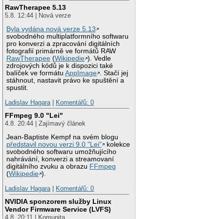
RawTherapee 5.13
5.8. 12:44 | Nová verze
Byla vydána nová verze 5.13
svobodného multiplatformního softwaru
pro konverzi a zpracování digitálních
fotografií primárně ve formátů RAW
RawTherapee
(
Wikipedie
). Vedle
zdrojových kódů je k dispozici také
balíček ve formátu
AppImage
. Stačí jej
stáhnout, nastavit právo ke spuštění a
spustit.
Ladislav Hagara
|
Komentářů: 0
FFmpeg 9.0 "Lei"
4.8. 20:44 | Zajímavý článek
Jean-Baptiste Kempf na svém blogu
představil novou verzi 9.0 "Lei"
kolekce
svobodného softwaru umožňujícího
nahrávání, konverzi a streamovaní
digitálního zvuku a obrazu
FFmpeg
(
Wikipedie
).
Ladislav Hagara
|
Komentářů: 0
NVIDIA sponzorem služby Linux
Vendor Firmware Service (LVFS)
4.8. 20:11 | Komunita