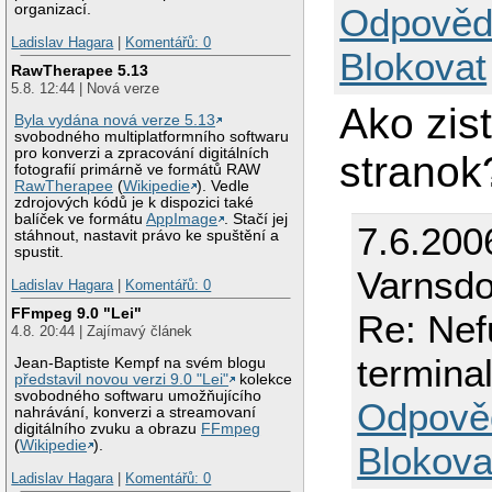
Odpověd
organizací.
Ladislav Hagara
|
Komentářů: 0
Blokovat
RawTherapee 5.13
5.8. 12:44 | Nová verze
Ako zis
Byla vydána nová verze 5.13
svobodného multiplatformního softwaru
pro konverzi a zpracování digitálních
stranok
fotografií primárně ve formátů RAW
RawTherapee
(
Wikipedie
). Vedle
zdrojových kódů je k dispozici také
balíček ve formátu
AppImage
. Stačí jej
7.6.200
stáhnout, nastavit právo ke spuštění a
spustit.
Varnsdo
Ladislav Hagara
|
Komentářů: 0
FFmpeg 9.0 "Lei"
Re: Nef
4.8. 20:44 | Zajímavý článek
termina
Jean-Baptiste Kempf na svém blogu
představil novou verzi 9.0 "Lei"
kolekce
svobodného softwaru umožňujícího
Odpově
nahrávání, konverzi a streamovaní
digitálního zvuku a obrazu
FFmpeg
(
Wikipedie
).
Blokova
Ladislav Hagara
|
Komentářů: 0