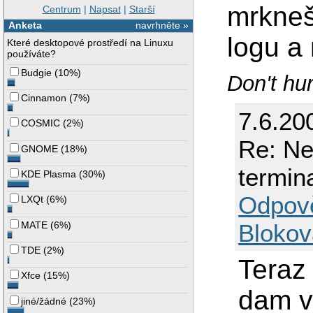
mrkneš
Centrum
|
Napsat
|
Starší
Anketa
navrhněte »
logu a 
Které desktopové prostředí na Linuxu
používáte?
Budgie
(
10%
)
Don't hur
Cinnamon
(
7%
)
7.6.20
COSMIC
(
2%
)
Re: Ne
GNOME
(
18%
)
termin
KDE Plasma
(
30%
)
Odpov
LXQt
(
6%
)
Blokov
MATE
(
6%
)
TDE
(
2%
)
Teraz 
Xfce
(
15%
)
dam v
jiné/žádné
(
23%
)