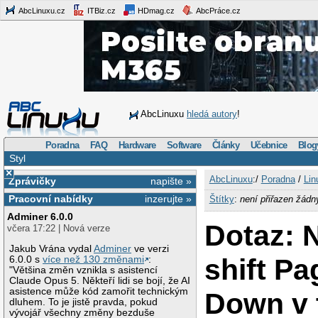
AbcLinuxu.cz
ITBiz.cz
HDmag.cz
AbcPráce.cz
AbcLinuxu
hledá autory
!
Poradna
FAQ
Hardware
Software
Články
Učebnice
Blog
Styl
×
AbcLinuxu
:/
Poradna
/
Lin
Zprávičky
napište »
Pracovní nabídky
inzerujte »
Štítky
:
není přiřazen žádn
Adminer 6.0.0
Dotaz: 
včera 17:22 | Nová verze
Jakub Vrána vydal
Adminer
ve verzi
shift P
6.0.0 s
více než 130 změnami
:
"Většina změn vznikla s asistencí
Claude Opus 5. Někteří lidi se bojí, že AI
asistence může kód zamořit technickým
Down v 
dluhem. To je jistě pravda, pokud
vývojář všechny změny bezduše