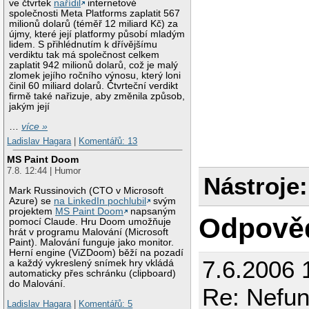
ve čtvrtek
nařídil
internetové
společnosti Meta Platforms zaplatit 567
milionů dolarů (téměř 12 miliard Kč) za
újmy, které její platformy působí mladým
lidem. S přihlédnutím k dřívějšímu
verdiktu tak má společnost celkem
zaplatit 942 milionů dolarů, což je malý
zlomek jejího ročního výnosu, který loni
činil 60 miliard dolarů. Čtvrteční verdikt
firmě také nařizuje, aby změnila způsob,
jakým její
…
více »
Ladislav Hagara
|
Komentářů: 13
MS Paint Doom
7.8. 12:44 | Humor
Nástroje:
Mark Russinovich (CTO v Microsoft
Azure) se
na LinkedIn pochlubil
svým
projektem
MS Paint Doom
napsaným
Odpově
pomocí Claude. Hru Doom umožňuje
hrát v programu Malování (Microsoft
Paint). Malování funguje jako monitor.
Herní engine (ViZDoom) běží na pozadí
7.6.2006 
a každý vykreslený snímek hry vkládá
automaticky přes schránku (clipboard)
do Malování.
Re: Nefun
Ladislav Hagara
|
Komentářů: 5