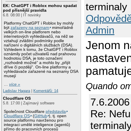
terminaly
EK: ChatGPT i Roblox mohou spadat
pod přísnější pravidla
Odpovědě
6.8. 08:00 | IT novinky
Platformy ChatGPT i Roblox by mohly
Admin
být
zařazeny na seznam
mimořádně
velkých on-line platforem nebo
internetových vyhledávačů, na něž se
vztahují zvláštní podmínky podle
Jenom n
nařízení o digitálních službách (DSA).
Vzhledem k tomu, že ChatGPT i Roblox
nastavení
oznámily počet uživatelů nad prahovou
hodnotou DSA, je toto označení
„rozhodně možné“ a mohlo by „přijít
pamatuj
dříve či později“. On-line platformy a
vyhledávače zařazené na seznamy DSA
musejí
Quando omn
…
více »
Ladislav Hagara
|
Komentářů: 14
Cloudflare OS
7.6.2006
5.8. 17:00 | Zajímavý software
Re: Nefu
Společnost Cloudflare
představila
Cloudflare OS
(
GitHub
), tj. open
source platformu navrženou pro
terminal
integraci umělé inteligence (agentů)
přímo do pracovních procesů