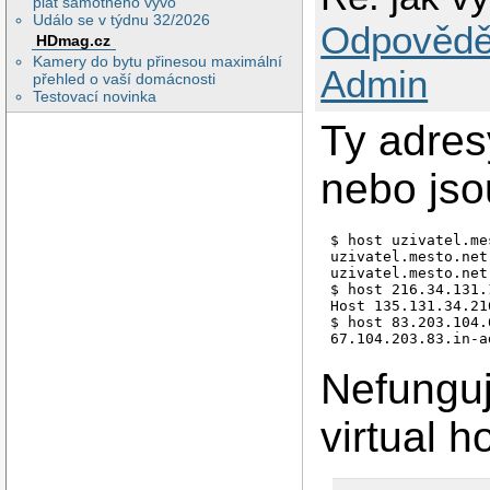
plat samotného vývo
Událo se v týdnu 32/2026
Odpovědě
HDmag.cz
Kamery do bytu přinesou maximální
Admin
přehled o vaší domácnosti
Testovací novinka
Ty adres
nebo jso
$ host uzivatel.me
uzivatel.mesto.net
uzivatel.mesto.net
$ host 216.34.131.1
Host 135.131.34.21
$ host 83.203.104.6
Nefungu
virtual 