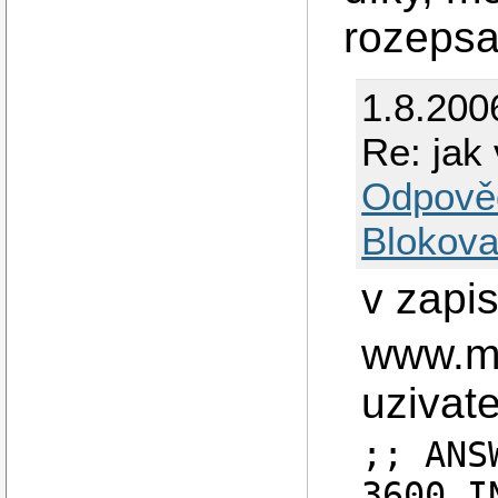
rozepsa
1.8.200
Re: jak 
Odpově
Blokova
v zapi
www.me
uzivat
;; ANS
3600 I