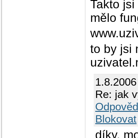
Takto jsi
mělo fun
www.uziv
to by js
uzivatel
1.8.2006
Re: jak v
Odpověd
Blokovat
díky, mo