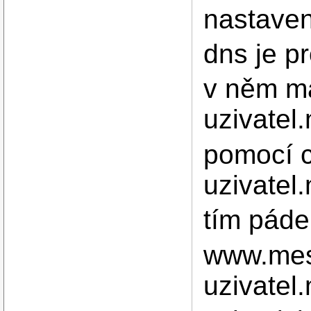
nastave
dns je p
v něm má
uzivatel
pomocí c
uzivatel
tím pád
www.mest
uzivatel