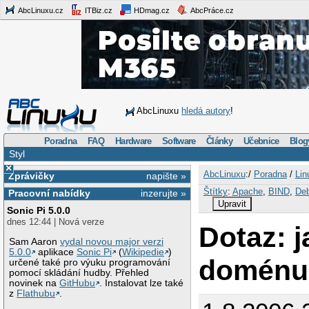
AbcLinuxu.cz
ITBiz.cz
HDmag.cz
AbcPráce.cz
AbcLinuxu
hledá autory
!
Poradna
FAQ
Hardware
Software
Články
Učebnice
Blog
Styl
×
AbcLinuxu
:/
Poradna
/
Lin
Zprávičky
napište »
Štítky
:
Apache
,
BIND
,
Deb
Pracovní nabídky
inzerujte »
Upravit
Sonic Pi 5.0.0
dnes 12:44 | Nová verze
Dotaz: j
Sam Aaron
vydal novou major verzi
5.0.0
aplikace
Sonic Pi
(
Wikipedie
)
doménu I
určené také pro výuku programování
pomocí skládání hudby. Přehled
novinek na
GitHubu
. Instalovat lze také
z
Flathubu
.