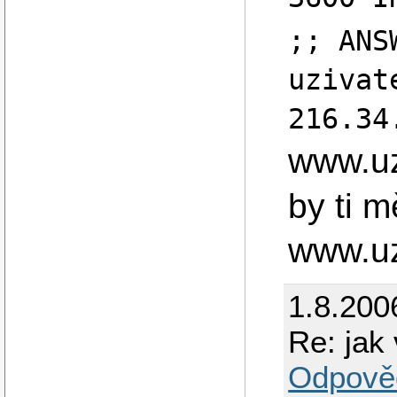
;; ANS
uzivat
216.34
www.uz
by ti m
www.uz
1.8.200
Re: jak 
Odpově