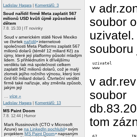
v adr.z
Ladislav Hagara
|
Komentářů: 3
Soud nařídil firmě Meta zaplatit 567
soubor 
milionů USD kvůli újmě způsobené
dětem
7.8. 15:33 | IT novinky
uzivatel.
Soud v americkém státě Nové Mexiko
ve čtvrtek
nařídil
internetové
souboru 
společnosti Meta Platforms zaplatit 567
milionů dolarů (téměř 12 miliard Kč) za
újmy, které její platformy působí mladým
lidem. S přihlédnutím k dřívějšímu
uzivatel		IN	A	83.203.104.67

verdiktu tak má společnost celkem
zaplatit 942 milionů dolarů, což je malý
zlomek jejího ročního výnosu, který loni
v adr.re
činil 60 miliard dolarů. Čtvrteční verdikt
firmě také nařizuje, aby změnila způsob,
jakým její
soubor
…
více »
Ladislav Hagara
|
Komentářů: 13
db.83.20
MS Paint Doom
7.8. 12:44 | Humor
tom záz
Mark Russinovich (CTO v Microsoft
Azure) se
na LinkedIn pochlubil
svým
projektem
MS Paint Doom
napsaným