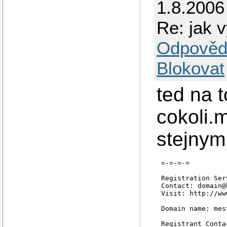
1.8.2006
Re: jak v
Odpověd
Blokovat
ted na 
cokoli.
stejnym 
=-=-=-=

Registration Ser
Contact: domain@
Visit: http://ww
Domain name: mes
Registrant Contac