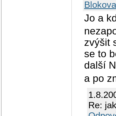
Blokova
Jo a k
nezapo
zvýšit
se to 
další 
a po z
1.8.20
Re: jak
Odpov