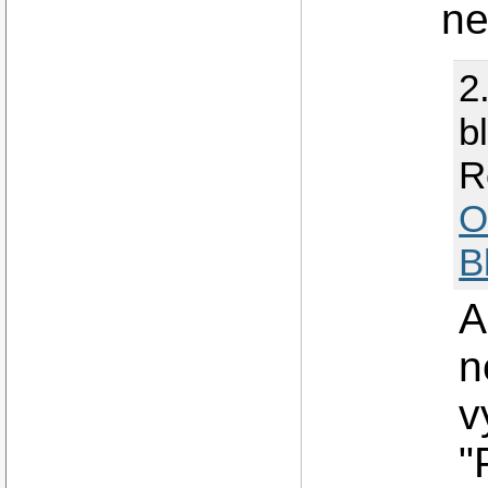
ne
2
b
R
O
B
A
n
v
"