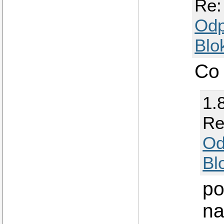
Re:
Odp
Blo
Co 
1.
Re
Od
Bl
po
na