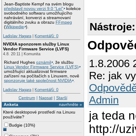
Jean-Baptiste Kempf na svém blogu
představil novou verzi 9.0 "Lei"
kolekce
svobodného softwaru umožňujícího
nahrávání, konverzi a streamovaní
digitálního zvuku a obrazu
FFmpeg
Nástroje:
(
Wikipedie
).
Ladislav Hagara
|
Komentářů: 0
Odpově
NVIDIA sponzorem služby Linux
Vendor Firmware Service (LVFS)
4.8. 20:11 | Komunita
1.8.2006 
Richard Hughes
oznámil
, že službu
Linux Vendor Firmware Service (LVFS)
umožňující aktualizovat firmware
Re: jak vy
zařízení na počítačích s Linuxem, nově
sponzoruje také společnost NVIDIA
.
Odpovědě
Ladislav Hagara
|
Komentářů: 0
Admin
Centrum
|
Napsat
|
Starší
Anketa
navrhněte »
ja teda 
Které desktopové prostředí na Linuxu
používáte?
http://u
Budgie
(
10%
)