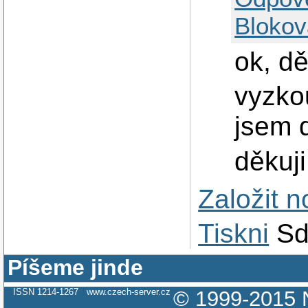
Blokov
ok, dě
vyzkou
jsem d
děkuji
Založit 
Tiskni
Sd
Píšeme jinde
ISSN 1214-1267
www.czech-server.cz
© 1999-2015