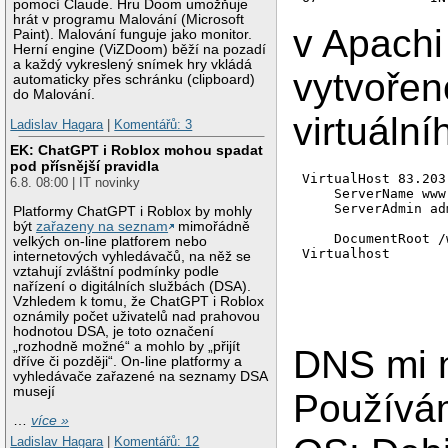
pomocí Claude. Hru Doom umožňuje
hrát v programu Malování (Microsoft
v Apach
Paint). Malování funguje jako monitor.
Herní engine (ViZDoom) běží na pozadí
a každý vykreslený snímek hry vkládá
vytvoře
automaticky přes schránku (clipboard)
do Malování.
virtuální
Ladislav Hagara
|
Komentářů: 3
EK: ChatGPT i Roblox mohou spadat
pod přísnější pravidla
VirtualHost 83.203
6.8. 08:00 | IT novinky
    ServerName www
    ServerAdmin ad
Platformy ChatGPT i Roblox by mohly
být
zařazeny na seznam
mimořádně
    DocumentRoot /
velkých on-line platforem nebo
Virtualhost

internetových vyhledávačů, na něž se
vztahují zvláštní podmínky podle
nařízení o digitálních službách (DSA).
Vzhledem k tomu, že ChatGPT i Roblox
oznámily počet uživatelů nad prahovou
hodnotou DSA, je toto označení
„rozhodně možné“ a mohlo by „přijít
DNS mi n
dříve či později“. On-line platformy a
vyhledávače zařazené na seznamy DSA
musejí
Používá
…
více »
Ladislav Hagara
|
Komentářů: 12