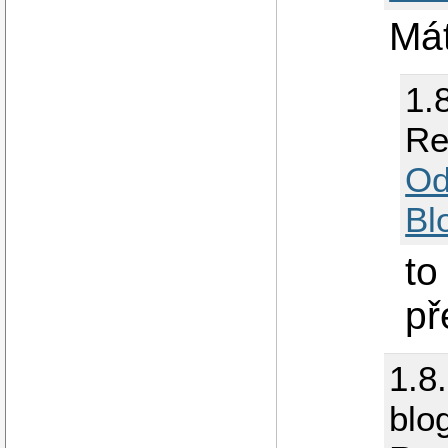
Mát
1.
Re
Od
Bl
to
př
1.8
blo