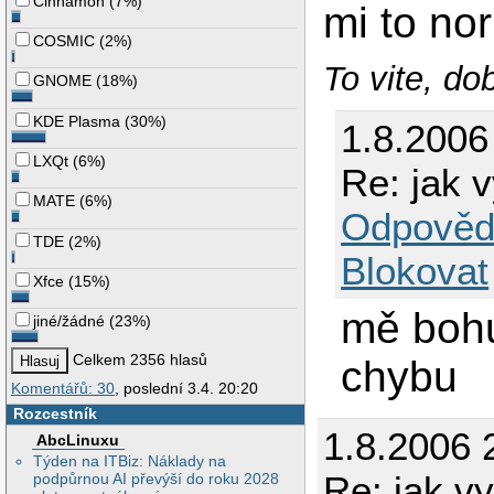
Cinnamon
(
7%
)
mi to no
COSMIC
(
2%
)
To vite, do
GNOME
(
18%
)
KDE Plasma
(
30%
)
1.8.2006
LXQt
(
6%
)
Re: jak v
MATE
(
6%
)
Odpověd
TDE
(
2%
)
Blokovat
Xfce
(
15%
)
mě bohu
jiné/žádné
(
23%
)
Celkem 2356 hlasů
chybu
Komentářů: 30
, poslední 3.4. 20:20
Rozcestník
1.8.2006 
AbcLinuxu
Týden na ITBiz: Náklady na
Re: jak vy
podpůrnou AI převýší do roku 2028