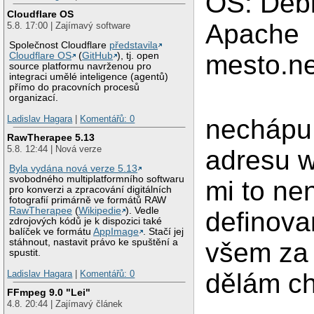
OS: Deb
Cloudflare OS
Apache
5.8. 17:00 | Zajímavý software
Společnost Cloudflare
představila
mesto.ne
Cloudflare OS
(
GitHub
), tj. open
source platformu navrženou pro
integraci umělé inteligence (agentů)
přímo do pracovních procesů
organizací.
Ladislav Hagara
|
Komentářů: 0
nechápu,
RawTherapee 5.13
5.8. 12:44 | Nová verze
adresu w
Byla vydána nová verze 5.13
svobodného multiplatformního softwaru
mi to ne
pro konverzi a zpracování digitálních
fotografií primárně ve formátů RAW
RawTherapee
(
Wikipedie
). Vedle
definova
zdrojových kódů je k dispozici také
balíček ve formátu
AppImage
. Stačí jej
stáhnout, nastavit právo ke spuštění a
všem za 
spustit.
dělám ch
Ladislav Hagara
|
Komentářů: 0
FFmpeg 9.0 "Lei"
4.8. 20:44 | Zajímavý článek