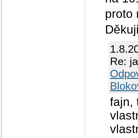
proto 
Děkuj
1.8.2
Re: ja
Odpo
Bloko
fajn,
vlast
vlas