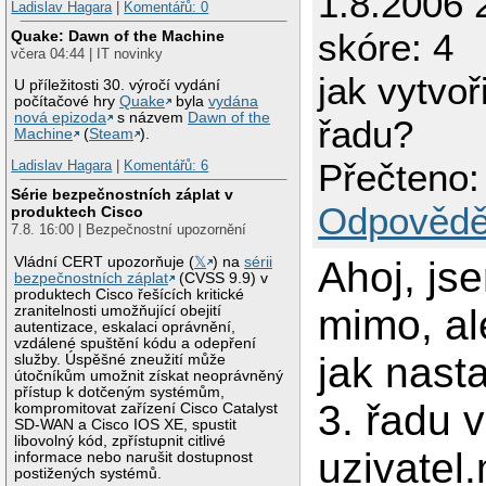
1.8.2006 
Ladislav Hagara
|
Komentářů: 0
skóre: 4
Quake: Dawn of the Machine
včera 04:44 | IT novinky
jak vytvoř
U příležitosti 30. výročí vydání
počítačové hry
Quake
byla
vydána
nová epizoda
s názvem
Dawn of the
řadu?
Machine
(
Steam
).
Přečteno:
Ladislav Hagara
|
Komentářů: 6
Série bezpečnostních záplat v
Odpovědě
produktech Cisco
7.8. 16:00 | Bezpečnostní upozornění
Vládní CERT upozorňuje (
𝕏
) na
sérii
Ahoj, js
bezpečnostních záplat
(CVSS 9.9) v
produktech Cisco řešících kritické
mimo, al
zranitelnosti umožňující obejití
autentizace, eskalaci oprávnění,
vzdálené spuštění kódu a odepření
jak nast
služby. Úspěšné zneužití může
útočníkům umožnit získat neoprávněný
přístup k dotčeným systémům,
3. řadu v
kompromitovat zařízení Cisco Catalyst
SD-WAN a Cisco IOS XE, spustit
libovolný kód, zpřístupnit citlivé
uzivatel
informace nebo narušit dostupnost
postižených systémů.