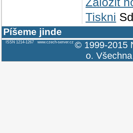
Založit 
Tiskni
Sd
Píšeme jinde
ISSN 1214-1267
www.czech-server.cz
© 1999-2015
o.
Všechna 