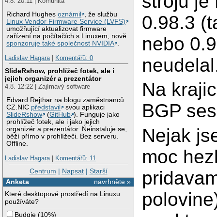
stroju j
4.8. 20:11 | Komunita
Richard Hughes
oznámil
, že službu
0.98.3 (
Linux Vendor Firmware Service (LVFS)
umožňující aktualizovat firmware
zařízení na počítačích s Linuxem, nově
nebo 0.9
sponzoruje také společnost NVIDIA
.
Ladislav Hagara
|
Komentářů: 0
neudelal
SlideRshow, prohlížeč fotek, ale i
jejich organizér a prezentátor
Na krajic
4.8. 12:22 | Zajímavý software
Edvard Rejthar na blogu zaměstnanců
BGP sess
CZ.NIC
představil
svou aplikaci
SlideRshow
(
GitHub
). Funguje jako
prohlížeč fotek, ale i jako jejich
Nejak js
organizér a prezentátor. Neinstaluje se,
běží přímo v prohlížeči. Bez serveru.
Offline.
moc hezk
Ladislav Hagara
|
Komentářů: 11
Centrum
|
Napsat
|
Starší
pridavam
Anketa
navrhněte »
polovine)
Které desktopové prostředí na Linuxu
používáte?
Budgie
(
10%
)