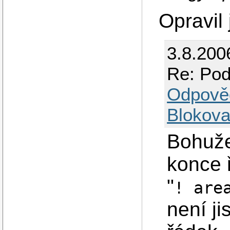
Opravil 
3.8.200
Re: Pod
Odpově
Blokova
Bohuže
konce 
"
! are
není ji