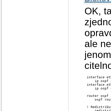
OK, ta
zjedn
oprav
ale n
jenom 
citelno
interface eth
    ip ospf 
interface eth
    ip ospf 
router ospf

    ospf rou
! Redistribu
    redistri