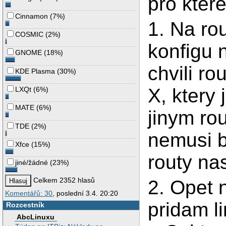
pro kter
Cinnamon
(
7%
)
1. Na ro
COSMIC
(
2%
)
konfigu n
GNOME
(
18%
)
chvili ro
KDE Plasma
(
30%
)
X, ktery
LXQt
(
6%
)
MATE
(
6%
)
jinym ro
TDE
(
2%
)
nemusi b
Xfce
(
15%
)
routy na
jiné/žádné
(
23%
)
Celkem 2352 hlasů
2. Opet 
Komentářů: 30
, poslední 3.4. 20:20
pridam l
Rozcestník
AbcLinuxu