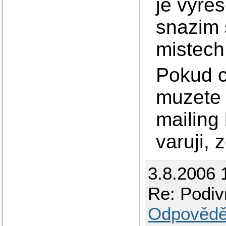
je vyres
snazim 
mistech.
Pokud ch
muzete 
mailing
varuji, 
3.8.2006 
Re: Podi
Odpovědě