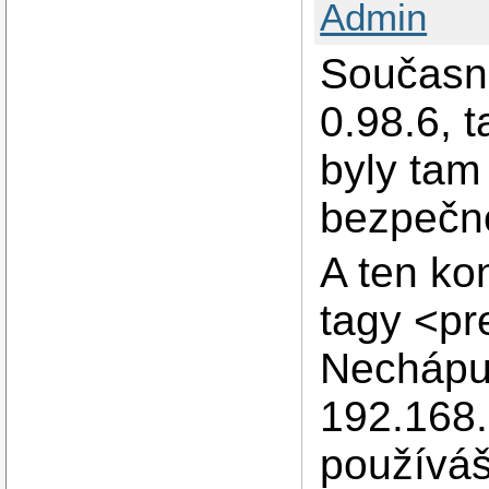
Admin
Současná
0.98.6, t
byly tam
bezpečno
A ten ko
tagy <pr
Nechápu 
192.168.
používáš