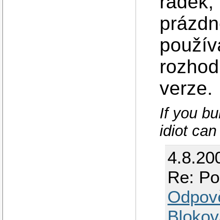
řádek,
prázdn
použív
rozhod
verze.
If you b
idiot can 
4.8.20
Re: Po
Odpov
Blokov