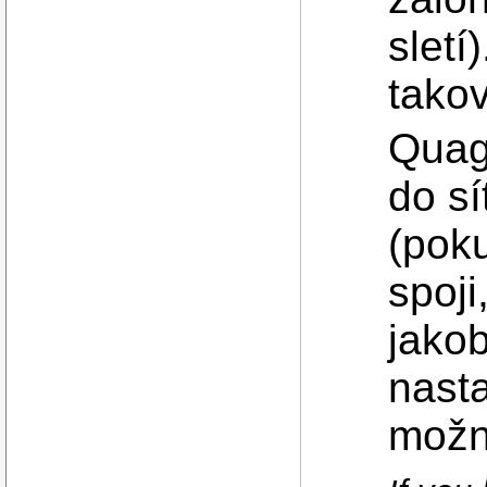
sletí
tako
Quag
do sí
(poku
spoji
jako
nasta
možn