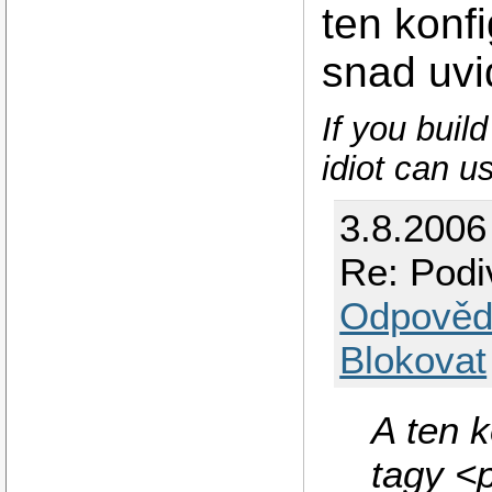
ten konf
snad uvi
If you buil
idiot can us
3.8.2006
Re: Podi
Odpověd
Blokovat
A ten 
tagy <