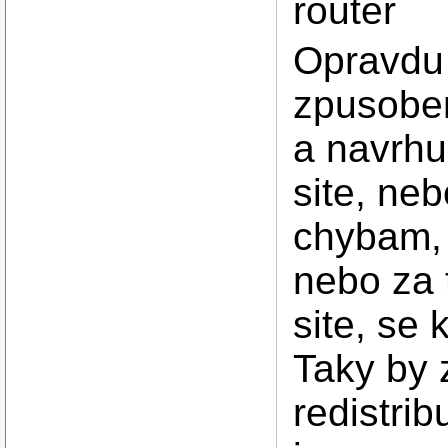
router
Opravdu 
zpusoben
a navrhu
site, ne
chybam, 
nebo za 
site, se
Taky by 
redistri