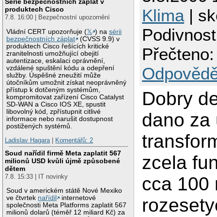
Série bezpečnostních záplat v
produktech Cisco
Klima
| sk
7.8. 16:00 | Bezpečnostní upozornění
Podivnos
Vládní CERT upozorňuje (
𝕏
) na
sérii
bezpečnostních záplat
(CVSS 9.9) v
produktech Cisco řešících kritické
Přečteno:
zranitelnosti umožňující obejití
autentizace, eskalaci oprávnění,
Odpovědě
vzdálené spuštění kódu a odepření
služby. Úspěšné zneužití může
útočníkům umožnit získat neoprávněný
přístup k dotčeným systémům,
Dobry de
kompromitovat zařízení Cisco Catalyst
SD-WAN a Cisco IOS XE, spustit
libovolný kód, zpřístupnit citlivé
dano za 
informace nebo narušit dostupnost
postižených systémů.
transfor
Ladislav Hagara
|
Komentářů: 2
Soud nařídil firmě Meta zaplatit 567
zcela fun
milionů USD kvůli újmě způsobené
dětem
7.8. 15:33 | IT novinky
cca 100 
Soud v americkém státě Nové Mexiko
ve čtvrtek
nařídil
internetové
rozesety
společnosti Meta Platforms zaplatit 567
milionů dolarů (téměř 12 miliard Kč) za