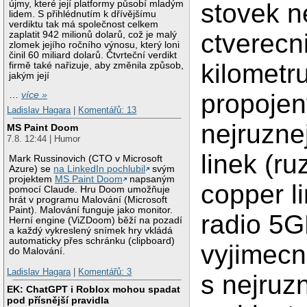
újmy, které její platformy působí mladým
stovek n
lidem. S přihlédnutím k dřívějšímu
verdiktu tak má společnost celkem
ctverecn
zaplatit 942 milionů dolarů, což je malý
zlomek jejího ročního výnosu, který loni
činil 60 miliard dolarů. Čtvrteční verdikt
kilometr
firmě také nařizuje, aby změnila způsob,
jakým její
propoje
…
více »
Ladislav Hagara
|
Komentářů: 13
nejruzne
MS Paint Doom
7.8. 12:44 | Humor
linek (r
Mark Russinovich (CTO v Microsoft
Azure) se
na LinkedIn pochlubil
svým
projektem
MS Paint Doom
napsaným
copper l
pomocí Claude. Hru Doom umožňuje
hrát v programu Malování (Microsoft
Paint). Malování funguje jako monitor.
radio 5G
Herní engine (ViZDoom) běží na pozadí
a každý vykreslený snímek hry vkládá
automaticky přes schránku (clipboard)
vyjimec
do Malování.
Ladislav Hagara
|
Komentářů: 3
s nejruz
EK: ChatGPT i Roblox mohou spadat
pod přísnější pravidla