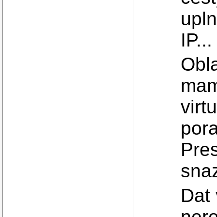
upln
IP...
Obla
mam
virt
pora
Pre
snaz
Dat 
nere