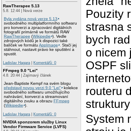
znela "ne
RawTherapee 5.13
Pouzity 
5.8. 12:44 | Nová verze
Byla vydána nová verze 5.13
strasna 
svobodného multiplatformního softwaru
pro konverzi a zpracování digitálních
fotografií primárně ve formátů RAW
bych rad
RawTherapee
(
Wikipedie
). Vedle
zdrojových kódů je k dispozici také
balíček ve formátu
AppImage
. Stačí jej
o nicem 
stáhnout, nastavit právo ke spuštění a
spustit.
OSPF sli
Ladislav Hagara
|
Komentářů: 0
FFmpeg 9.0 "Lei"
internet
4.8. 20:44 | Zajímavý článek
Jean-Baptiste Kempf na svém blogu
routeru 
představil novou verzi 9.0 "Lei"
kolekce
svobodného softwaru umožňujícího
nahrávání, konverzi a streamovaní
struktury
digitálního zvuku a obrazu
FFmpeg
(
Wikipedie
).
Ladislav Hagara
|
Komentářů: 0
System n
NVIDIA sponzorem služby Linux
Vendor Firmware Service (LVFS)