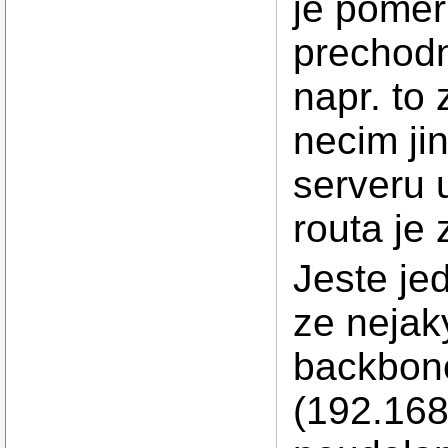
je pomer
prechodn
napr. to
necim ji
serveru 
routa je
Jeste je
ze nejak
backbone
(192.168.