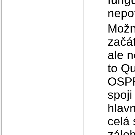
nepo
Možn
začá
ale n
to Q
OSPF 
spoji
hlavn
celá 
zálo