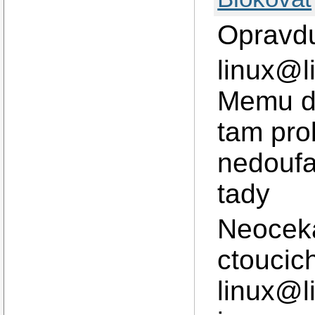
Opravdu
linux@li
Memu do
tam pro
nedoufal
tady
Neoceka
ctoucic
linux@l