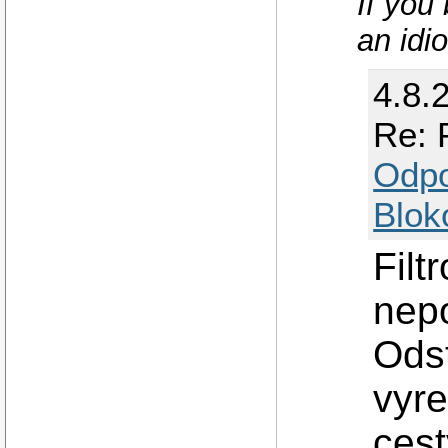
If you
an idio
4.8.
Re: 
Odp
Blok
Filt
nepo
Odst
vyre
cest