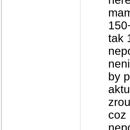
mam
150+
tak 
nepo
neni
by p
aktu
zro
coz
nep