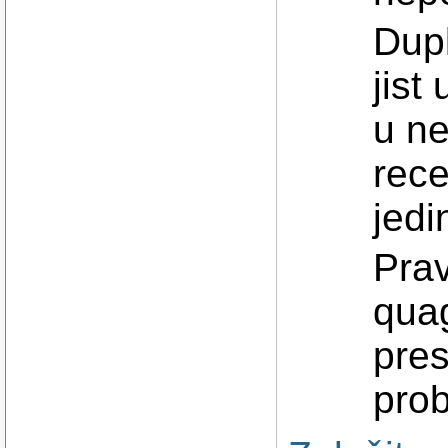
Dupl
jist
u n
rece
jedi
Prav
qua
pres
prob