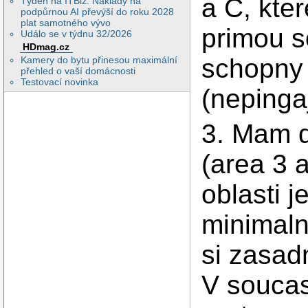
a C, kte
Týden na ITBiz: Náklady na
podpůrnou AI převýší do roku 2028
plat samotného vývo
primou s
Událo se v týdnu 32/2026
HDmag.cz
schopny
Kamery do bytu přinesou maximální
přehled o vaší domácnosti
Testovací novinka
(nepingaj
3. Mam d
(area 3 a
oblasti 
minimaln
si zasadn
V soucas