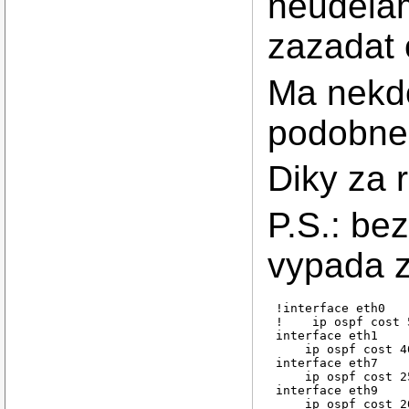
neudela
zazadat 
Ma nekd
podobne
Diky za 
P.S.: be
vypada z
!interface eth0

!    ip ospf cost 5
interface eth1

    ip ospf cost 40
interface eth7

    ip ospf cost 25
interface eth9

    ip ospf cost 20