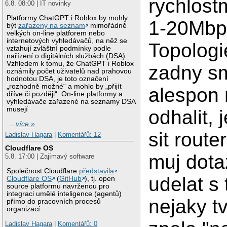
rychlost
6.8. 08:00 | IT novinky
Platformy ChatGPT i Roblox by mohly
1-20Mbp
být
zařazeny na seznam
mimořádně
velkých on-line platforem nebo
internetových vyhledávačů, na něž se
Topolog
vztahují zvláštní podmínky podle
nařízení o digitálních službách (DSA).
Vzhledem k tomu, že ChatGPT i Roblox
zadny sm
oznámily počet uživatelů nad prahovou
hodnotou DSA, je toto označení
„rozhodně možné“ a mohlo by „přijít
alespon 
dříve či později“. On-line platformy a
vyhledávače zařazené na seznamy DSA
musejí
odhalit,
…
více »
sit route
Ladislav Hagara
|
Komentářů: 12
Cloudflare OS
muj dota
5.8. 17:00 | Zajímavý software
Společnost Cloudflare
představila
udelat s 
Cloudflare OS
(
GitHub
), tj. open
source platformu navrženou pro
integraci umělé inteligence (agentů)
nejaky t
přímo do pracovních procesů
organizací.
Ladislav Hagara
|
Komentářů: 0