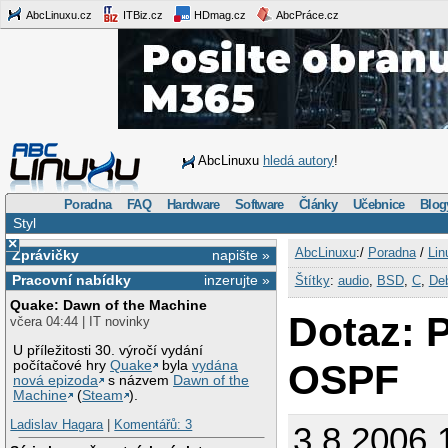
AbcLinuxu.cz
ITBiz.cz
HDmag.cz
AbcPráce.cz
AbcLinuxu
hledá autory
!
Poradna
FAQ
Hardware
Software
Články
Učebnice
Blog
Styl
×
AbcLinuxu
:/
Poradna
/
Lin
Zprávičky
napište »
Pracovní nabídky
inzerujte »
Štítky
:
audio
,
BSD
,
C
,
De
Quake: Dawn of the Machine
Dotaz: 
včera 04:44 | IT novinky
U příležitosti 30. výročí vydání
OSPF
počítačové hry
Quake
byla
vydána
nová epizoda
s názvem
Dawn of the
Machine
(
Steam
).
Ladislav Hagara
|
Komentářů: 3
3.8.2006 