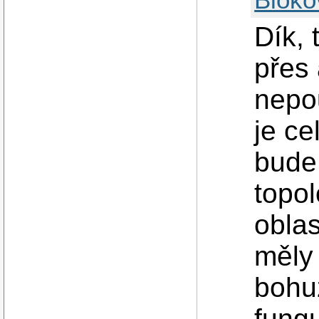
Dík, 
přes 
nepo
je ce
bude
topo
oblas
měly 
bohu
fungu