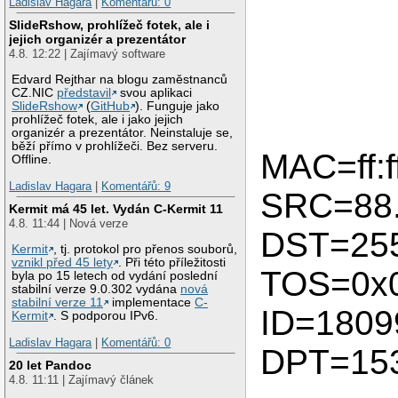
Ladislav Hagara
|
Komentářů: 0
SlideRshow, prohlížeč fotek, ale i
jejich organizér a prezentátor
4.8. 12:22 | Zajímavý software
Edvard Rejthar na blogu zaměstnanců
CZ.NIC
představil
svou aplikaci
SlideRshow
(
GitHub
). Funguje jako
prohlížeč fotek, ale i jako jejich
organizér a prezentátor. Neinstaluje se,
běží přímo v prohlížeči. Bez serveru.
MAC=ff:ff
Offline.
Ladislav Hagara
|
Komentářů: 9
SRC=88.
Kermit má 45 let. Vydán C-Kermit 11
4.8. 11:44 | Nová verze
DST=255
Kermit
, tj. protokol pro přenos souborů,
vznikl před 45 lety
. Při této příležitosti
TOS=0x
byla po 15 letech od vydání poslední
stabilní verze 9.0.302 vydána
nová
stabilní verze 11
implementace
C-
ID=180
Kermit
. S podporou IPv6.
Ladislav Hagara
|
Komentářů: 0
DPT=15
20 let Pandoc
4.8. 11:11 | Zajímavý článek