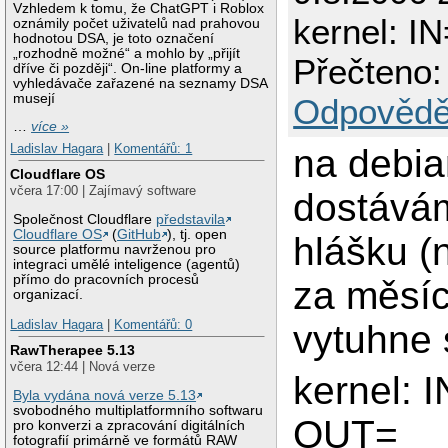
Vzhledem k tomu, že ChatGPT i Roblox
kernel: I
oznámily počet uživatelů nad prahovou
hodnotou DSA, je toto označení
„rozhodně možné“ a mohlo by „přijít
Přečteno:
dříve či později“. On-line platformy a
vyhledávače zařazené na seznamy DSA
musejí
Odpovědě
…
více »
Ladislav Hagara
|
Komentářů: 1
na debia
Cloudflare OS
včera 17:00 | Zajímavý software
dostává
Společnost Cloudflare
představila
Cloudflare OS
(
GitHub
), tj. open
hlášku (n
source platformu navrženou pro
integraci umělé inteligence (agentů)
přímo do pracovních procesů
za měsíc
organizací.
Ladislav Hagara
|
Komentářů: 0
vytuhne 
RawTherapee 5.13
včera 12:44 | Nová verze
kernel: 
Byla vydána nová verze 5.13
svobodného multiplatformního softwaru
OUT=
pro konverzi a zpracování digitálních
fotografií primárně ve formátů RAW