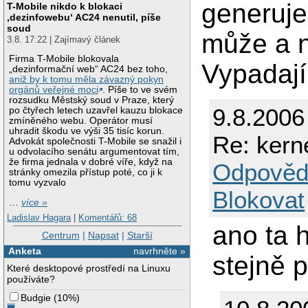
generuje 
T-Mobile nikdo k blokaci
‚dezinfowebu‘ AC24 nenutil, píše
soud
může a n
3.8. 17:22 | Zajímavý článek
Firma T-Mobile blokovala
Vypadají
„dezinformační web“ AC24 bez toho,
aniž by k tomu měla závazný pokyn
orgánů veřejné moci
. Píše to ve svém
rozsudku Městský soud v Praze, který
9.8.2006
po čtyřech letech uzavřel kauzu blokace
zmíněného webu. Operátor musí
uhradit škodu ve výši 35 tisíc korun.
Re: kern
Advokát společnosti T-Mobile se snažil i
u odvolacího senátu argumentovat tím,
že firma jednala v dobré víře, když na
Odpověd
stránky omezila přístup poté, co ji k
tomu vyzvalo
Blokovat
…
více »
Ladislav Hagara
|
Komentářů: 68
ano ta 
Centrum
|
Napsat
|
Starší
Anketa
navrhněte »
stejně 
Které desktopové prostředí na Linuxu
používáte?
Budgie
(
10%
)