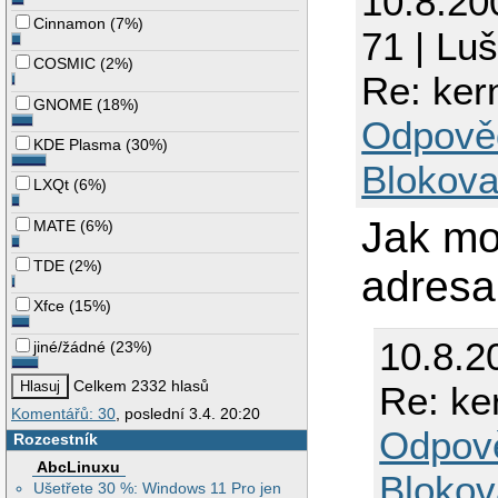
10.8.20
Cinnamon
(
7%
)
71 | Lu
COSMIC
(
2%
)
Re: ker
GNOME
(
18%
)
Odpově
KDE Plasma
(
30%
)
Blokova
LXQt
(
6%
)
Jak moc
MATE
(
6%
)
TDE
(
2%
)
adresa,
Xfce
(
15%
)
10.8.2
jiné/žádné
(
23%
)
Celkem 2332 hlasů
Re: ke
Komentářů: 30
, poslední 3.4. 20:20
Odpov
Rozcestník
AbcLinuxu
Blokov
Ušetřete 30 %: Windows 11 Pro jen