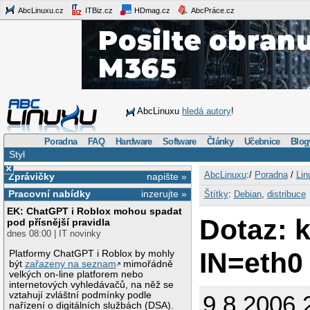
AbcLinuxu.cz
ITBiz.cz
HDmag.cz
AbcPráce.cz
AbcLinuxu
hledá autory
!
Poradna
FAQ
Hardware
Software
Články
Učebnice
Blog
Styl
×
AbcLinuxu
:/
Poradna
/
Lin
Zprávičky
napište »
Pracovní nabídky
inzerujte »
Štítky
:
Debian
,
distribuce
EK: ChatGPT i Roblox mohou spadat
Dotaz: k
pod přísnější pravidla
dnes 08:00 | IT novinky
IN=eth0
Platformy ChatGPT i Roblox by mohly
být
zařazeny na seznam
mimořádně
velkých on-line platforem nebo
internetových vyhledávačů, na něž se
vztahují zvláštní podmínky podle
9.8.2006 
nařízení o digitálních službách (DSA).