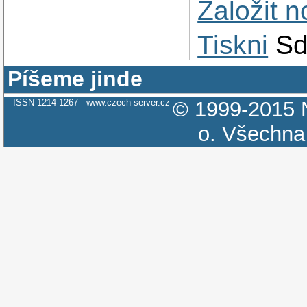
Založit 
Tiskni
Sd
Píšeme jinde
ISSN 1214-1267
www.czech-server.cz
© 1999-2015
o.
Všechna 