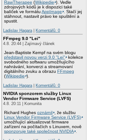
RawTherapee
(
Wikipedie
). Vedle
zdrojových kódů je k dispozici také
balíček ve formátu
AppImage
. Stačí jej
stáhnout, nastavit právo ke spuštění a
spustit.
Ladislav Hagara
|
Komentářů: 0
FFmpeg 9.0 "Lei"
4.8. 20:44 | Zajímavý článek
Jean-Baptiste Kempf na svém blogu
představil novou verzi 9.0 "Lei"
kolekce
svobodného softwaru umožňujícího
nahrávání, konverzi a streamovaní
digitálního zvuku a obrazu
FFmpeg
(
Wikipedie
).
Ladislav Hagara
|
Komentářů: 0
NVIDIA sponzorem služby Linux
Vendor Firmware Service (LVFS)
4.8. 20:11 | Komunita
Richard Hughes
oznámil
, že službu
Linux Vendor Firmware Service (LVFS)
umožňující aktualizovat firmware
zařízení na počítačích s Linuxem, nově
sponzoruje také společnost NVIDIA
.