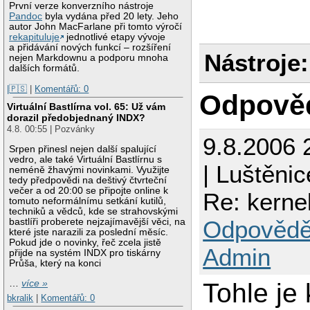
První verze konverzního nástroje
Pandoc
byla vydána před 20 lety. Jeho
autor John MacFarlane při tomto výročí
rekapituluje
jednotlivé etapy vývoje
a přidávání nových funkcí – rozšíření
Nástroje:
nejen Markdownu a podporu mnoha
dalších formátů.
|🇵🇸
|
Komentářů: 0
Odpově
Virtuální Bastlírna vol. 65: Už vám
dorazil předobjednaný INDX?
4.8. 00:55 | Pozvánky
9.8.2006 
Srpen přinesl nejen další spalující
vedro, ale také Virtuální Bastlírnu s
| Luštěnic
neméně žhavými novinkami. Využijte
tedy předpovědi na deštivý čtvrteční
večer a od 20:00 se připojte online k
Re: kerne
tomuto neformálnímu setkání kutilů,
techniků a vědců, kde se strahovskými
Odpovědě
bastlíři proberete nejzajímavější věci, na
které jste narazili za poslední měsíc.
Pokud jde o novinky, řeč zcela jistě
Admin
přijde na systém INDX pro tiskárny
Průša, který na konci
…
více »
Tohle je 
bkralik
|
Komentářů: 0