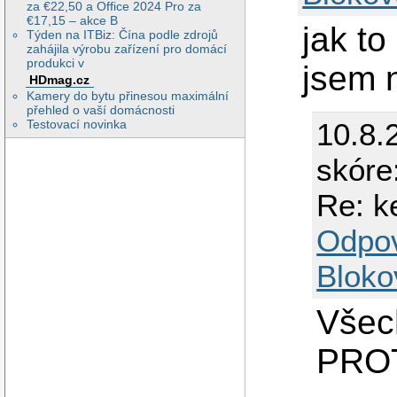
za €22,50 a Office 2024 Pro za
€17,15 – akce B
jak to
Týden na ITBiz: Čína podle zdrojů
zahájila výrobu zařízení pro domácí
produkci v
jsem 
HDmag.cz
Kamery do bytu přinesou maximální
přehled o vaší domácnosti
10.8.
Testovací novinka
skóre
Re: k
Odpo
Bloko
Všec
PROT